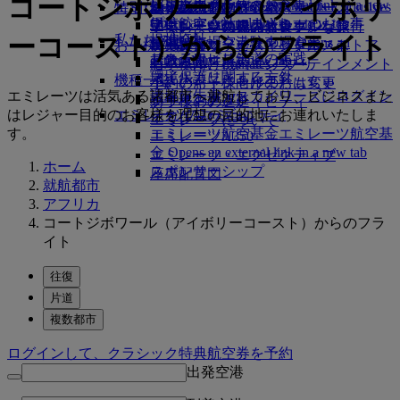
コートジボワール（アイボリ
レンタカー予約
ビジネスクラスのお食事
採用
採用 Opens an external link in a new
Skywards Exclusives
Skywards Exclusives
エミレーツでショッピング
特別なお手伝い
幼児の手荷物許容量
シェムリアップ
エミレーツ・ビジネスリワーズ
tab
Opens an external link in a new tab
提携航空会社
プレミアム・エコノミーのお食事
エミレーツ免税品コレクション
子供および幼児のお食事
エミレーツのアクセシブルな旅行
エミレーツの機内体験
ーコースト）からのフライト
私たちの地球
提携会社
空港駐車場
エコノミークラスのお食事
空港駐車場 Opens an
お子様の楽しみ
エミレーツ・オフィシャル・ストア
特別支援サービスとリクエスト
ツールとリソース
サステナビリティの実践
スカイワーズ鉄道
external link in a new tab
お飲み物
お子様向け機内エンターテインメント
モバイルとEmiratesアプリ
環境保護に関する方針
マイルカリキュレータ
機種一覧
小さいお子様向けのおもちゃ
予約のキャンセルまたは変更
エミレーツは活気ある諸都市へ就航しており、ビジネスまた
環境報告書
エミレーツ・スカイワーズにログイン
ボーイング777
お子様のアクティビティ
フライトの遅延
はレジャー目的のお客様を理想の目的地にお連れいたしま
エミレーツのコミュニティ
スカイワーズ+
エミレーツA380
エミレーツについて
す。
エミレーツ航空基金
エミレーツ航空基
エミレーツA350
金 Opens an external link in a new tab
エミレーツ・エグゼクティブ
ホーム
スポンサーシップ
座席配置図
就航都市
アフリカ
コートジボワール（アイボリーコースト）からのフラ
イト
往復
片道
複数都市
ログインして、クラシック特典航空券を予約
出発空港