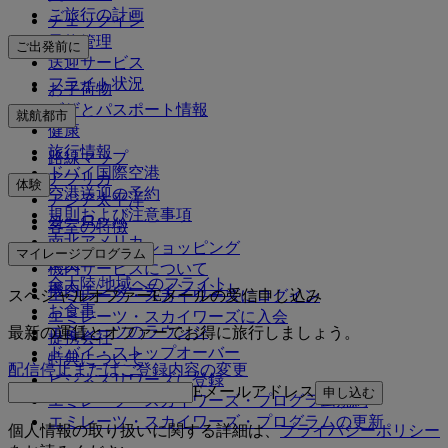
ご旅行の計画
チェックイン
予約管理
ご出発前に
送迎サービス
フライト状況
お手荷物
ビザとパスポート情報
就航都市
健康
旅行情報
路線マップ
ドバイ国際空港
アフリカ
体験
空港送迎の予約
アジア太平洋
規則および注意事項
ヨーロッパ
客室の特徴
南北アメリカ
エミレーツでショッピング
マイレージプログラム
中東
機内サービスについて
全大陸/地域へのフライト
機内エンターテインメント
スペシャルオファーEメールの受信申し込み
エミレーツ・スカイワーズにログイン
お食事
エミレーツ・スカイワーズに入会
エミレーツのラウンジ
最新の運賃とオファーでお得に旅行しましょう。
提携会社
ドバイ・ストップオーバー
特典について
配信停止またはご登録内容の変更
ビジネスリワーズに登録
Eメールアドレス
申し込む
エミレーツ・スカイワーズ・プログラム規約
エミレーツ・スカイワーズ・プログラムの更新
個人情報の取り扱いに関する詳細は、
プライバシーポリシー