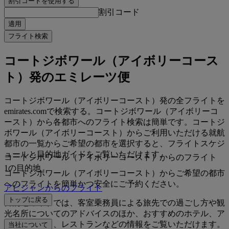
割引コードを使用する
割引コード
適用
フライト検索
コートジボワール（アイボリーコース
ト）発のエミレーツ便
コートジボワール（アイボリーコースト）発の全フライトを
emirates.comで検索する。コートジボワール（アイボリーコ
ースト）から各都市へのフライト検索は簡単です。コートジ
ボワール（アイボリーコースト）からご利用いただける就航
都市の一覧からご希望の都市を選択すると、フライトスケジ
ュールと目的地ガイドをご覧いただけます。
コートジボワール（アイボリーコースト）からのフライト
1の目的地
コートジボワール（アイボリーコースト）からご希望の都市
へのフライトを簡単かつ安全にご予約ください。
アビジャンからのフライト
トップに戻る
目的地ガイドでは、客室乗務員による旅先での過ごし方や観
光名所についてのアドバイスのほか、おすすめのホテル、ア
クティビティ、レストランなどの情報をご覧いただけます。
当社について