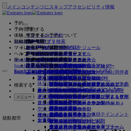
メインコンテンツにスキップ
アクセシビリティ情報
予約
予約管理
予約する
体験
フライトのご予約
オンライン予約について
管理する
Search flight
就航都市
Emiratesアプリ
予約管理
ご出発前に
機内体験
フライト検索
マイレージ
ご出発前に
お手荷物
機内サービスについて
エミレーツ体験
エミレーツ就航都市
ベストプライス保証
予約内容の照会
フライト・スケジュール
Explore Dubai
ヘルプ
手荷物情報
ビザおよびパスポート
ご旅行はここから始まります
家族連れのご旅行
目的地
エミレーツ・スカイワーズ
旅行情報
客室の特徴
お得な運賃
事前座席指定
ご予約のキャンセル
Explore Dubai
エミレーツの提携会社
Search flight
JP
Fly Better
ビザの要件をご確認ください
ご家族でのご旅行
エミレーツ・スカイワーズに入会
ビジネスリワーズ
サポートおよびお問い合わせ
Emiratesアプリ
手荷物情報
エミレーツ体験
就航都市
スペシャルオファー
予約の変更
機内持込み禁止品目
ファーストクラス
Explore
ワンランク上を、飛びつづける。
エミレーツについて
上空と地上のパートナー
検索
Search flight
ビジネスリワーズに登録
サポートおよびお問い合わせ
よくあるご質問
ビザとパスポート情報
家族旅行のプランを練る
エミレーツ・スカイワーズについて
ベストプライス・ファインダー
座席の事前指定
規約および注意事項
受託手荷物（預入れ手荷物）
ビジネスクラス
送迎サービス
アジア太平洋
Food & Drinks
Search flight
Search flight
エミレーツについて
エミレーツの目的地を見る
ワンランク上を、飛びつづける理由
エミレーツの提携会社
Search flight
よくある質問
ご旅行の計画
旅行中の健康アドバイス
ビジネスリワーズについて
サポートおよびお問い合わせ
アップグレード
機内持ち込み手荷物
米国渡航認証
プレミアム・エコノミー
エミレーツのサービス
アナカンパニード・マイナー（同伴者
北・中央・南アメリカ
会員ティア
Outdoor & Adventure
エミレーツ・ストーリー
路線マップ
カンタス航空
アラブ首長国連邦（UAE）のビザ
よくある質問
ホテルの予約
送迎サービスの管理
医療情報フォーム（MEDIF）
追加手荷物許容量を購入
エコノミークラス
季節の行事
のないお子様）
アフリカ
フライドバイ
ビジネスリワーズに登録
変更またはキャンセル
Fitness & Wellbeing
flydubai
休日のアイデア
メディア・センター
メディア・センタ
ツアーとアクティビティ
アクセシブルな旅行の予約
お食事に関する情報
追加の受託手荷物許容量について
快適な機内
非接触（コンタクトレス）の旅
妊娠中
ヨーロッパ
キャッシュ+マイル
ビジネスリワーズにログイン
ビザとパスポートに関するヘルプ
お近くのエミレーツオフィスでご予約
検索する
Culture & Heritage
エミレーツ・スカイワーズ・パートナー
ー Opens an external link in a new tab
ビーチの目的地
Beach & Marine
旅行サービス
オンライン・チェックイン
機内エンターテインメント
エミレーツのラウンジ
UAEへの持込み禁止品目
ドバイでの手荷物サービス
手荷物許容量
中東
デジタル会員カード
特典
フィードバックとクレーム
当社ネットワークとコードシェア便
Family entertainment
グループ企業
自然の中の休日
ドバイ国際空港
遅延手荷物または破損手荷物
ディスカバー・ドバイ
ミート＆グリートの手配
チェックイン・オプション
iceの最新コンテンツ
ファーストクラス・ラウンジ
子供および幼児向け運賃に関する規則
マイ・ファミリー・プログラム
プログラム内容
手荷物の紛失または盗難に関するサポ
その他のエミレーツ商品
ミート＆グリ
メニュー
Outdoor Dining
安全
歴史と文化の休日
ice TV Live
フライト状況
最新の目的地
ートの手配 Opens an external link in a
エミレーツ・ターミナル3
ビジネスクラス・ラウンジ
チャイルドシートとかご型ベッド
マイルのご利用
よくある質問
ート
特別支援サービスとリクエスト
機内Wi-Fi
財務の透明性
都市での滞在
new tab
空港で
ターミナル間の移動
世界各地のラウンジ
ヘルシンキ
マイルの申請
ドバイ・コネクト
手荷物と遺失物
ドバイ・コネクト
お子様向け機内エンターテインメント
責任あるビジネス
食通のお客様向けの休日
機内にて
運航の変更
空港送迎の予約
パートナーラウンジ
杭州
マイルを購入する
旅行の準備
就航都市
交通手段
お食事
エミレーツで活躍するスタッフ
シャトルバス・サービス
有料でのラウンジのご利用
お子様連れのご旅行
ダナン
マイルのご獲得
最近の渡航情報
空港で
空港送迎の予約
ファーストクラスのお食事
エミレーツのリーダーシップチーム
マルハバ・ラウンジ
幼児連れのご旅行
深圳
スカイワーズ・スカイサーファー
フライトの状況の確認
エミレーツ・スカイワーズ