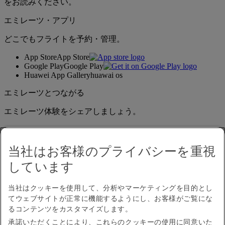
をお読みください。
エミレーツ・アプリ
どこでもフライトを予約・管理。
App Store
App Store
Google Play
Google Play
Huawei App Gallery
huawai os
エミレーツとつながる
エミレーツ体験をシェアしましょう。
当社はお客様のプライバシーを重視
しています
当社はクッキーを使用して、分析やマーケティングを目的とし
てウェブサイトが正常に機能するようにし、お客様がご覧にな
アクセシビリティ
るコンテンツをカスタマイズします。
お問い合わせ
承諾いただくことにより、これらのクッキーの使用に同意いた
プライバシーポリシー