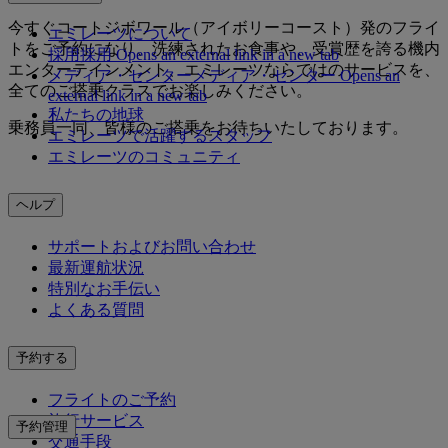
今すぐコートジボワール（アイボリーコースト）発のフライ
エミレーツについて
トをご予約になり、洗練されたお食事や、受賞歴を誇る機内
採用
採用 Opens an external link in a new tab
エンターテインメント、エミレーツならではのサービスを、
メディア・センター
メディア・センター Opens an
全てのご搭乗クラスでお楽しみください。
external link in a new tab
私たちの地球
乗務員一同、皆様のご搭乗をお待ちいたしております。
エミレーツで活躍するスタッフ
エミレーツのコミュニティ
ヘルプ
サポートおよびお問い合わせ
最新運航状況
特別なお手伝い
よくある質問
予約する
フライトのご予約
旅行サービス
予約管理
交通手段