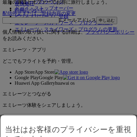
エミレーツのラウンジ
最新の運賃とオファーでお得に旅行しましょう。
提携会社
ドバイ・ストップオーバー
特典について
配信停止またはご登録内容の変更
ビジネスリワーズに登録
Eメールアドレス
申し込む
エミレーツ・スカイワーズ・プログラム規約
エミレーツ・スカイワーズ・プログラムの更新
個人情報の取り扱いに関する詳細は、
プライバシーポリシー
をお読みください。
エミレーツ・アプリ
どこでもフライトを予約・管理。
App Store
App Store
Google Play
Google Play
Huawei App Gallery
huawai os
エミレーツとつながる
エミレーツ体験をシェアしましょう。
当社はお客様のプライバシーを重視