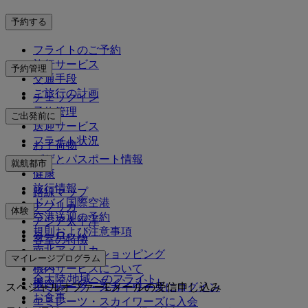
予約する
フライトのご予約
旅行サービス
予約管理
交通手段
ご旅行の計画
チェックイン
予約管理
ご出発前に
送迎サービス
フライト状況
お手荷物
ビザとパスポート情報
就航都市
健康
旅行情報
路線マップ
ドバイ国際空港
アフリカ
体験
空港送迎の予約
アジア太平洋
規則および注意事項
ヨーロッパ
客室の特徴
南北アメリカ
エミレーツでショッピング
マイレージプログラム
中東
機内サービスについて
全大陸/地域へのフライト
機内エンターテインメント
スペシャルオファーEメールの受信申し込み
エミレーツ・スカイワーズにログイン
お食事
エミレーツ・スカイワーズに入会