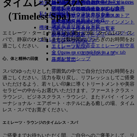
タイムレス・スパ
レンタカー予約
ビジネスクラスのお食事
採用
採用 Opens an external link in a new
Skywards Exclusives
Skywards Exclusives
エミレーツでショッピング
特別なお手伝い
幼児の手荷物許容量
シェムリアップ
エミレーツ・ビジネスリワーズ
tab
Opens an external link in a new tab
提携航空会社
プレミアム・エコノミーのお食事
エミレーツ免税品コレクション
子供および幼児のお食事
エミレーツのアクセシブルな旅行
エミレーツの機内体験
（Timeless Spa）
私たちの地球
提携会社
空港駐車場
エコノミークラスのお食事
空港駐車場 Opens an
お子様の楽しみ
エミレーツ・オフィシャル・ストア
特別支援サービスとリクエスト
ツールとリソース
サステナビリティの実践
スカイワーズ鉄道
external link in a new tab
お飲み物
お子様向け機内エンターテインメント
モバイルとEmiratesアプリ
環境保護に関する方針
マイルカリキュレータ
機種一覧
小さいお子様向けのおもちゃ
予約のキャンセルまたは変更
エミレーツ・ターミナル3にある癒しの場、タイムレス・ス
環境報告書
エミレーツ・スカイワーズにログイン
ボーイング777
お子様のアクティビティ
フライトの遅延
パで、静寂のひと時、または数時間のくつろぎのお時間をお
エミレーツのコミュニティ
スカイワーズ+
エミレーツA380
エミレーツについて
過ごしください。
エミレーツ航空基金
エミレーツ航空基
エミレーツA350
金 Opens an external link in a new tab
エミレーツ・エグゼクティブ
スポンサーシップ
心、体と精神の回復
座席配置図
スパのゆったりとした雰囲気の中でご自分だけのお時間をお
過ごしください。活力を取り戻し、リフレッシュしてご搭乗
いただけるよう、若々しい印象に導くトリートメントや美容
セラピーの中からお選びいただけます。ファーストクラス・
ラウンジ、ビジネスクラス・ラウンジ、またドバイ・インタ
ーナショナル・エアポート・ホテルにある癒しの場、タイム
レス・スパでお寛ぎください。
エミレーツ・ラウンジのタイムレス・スパ
ご搭乗までお待ちいただく間、ご自分へのご褒美として、リ