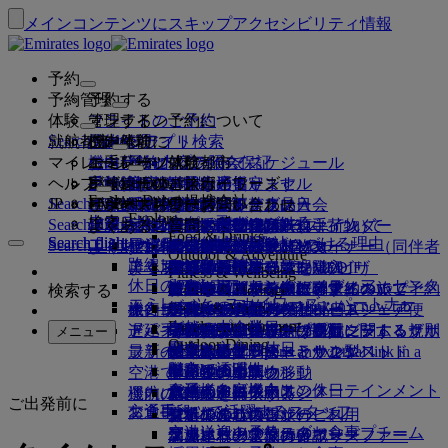
メインコンテンツにスキップ
アクセシビリティ情報
予約
予約管理
予約する
体験
フライトのご予約
オンライン予約について
管理する
Search flight
就航都市
Emiratesアプリ
予約管理
ご出発前に
機内体験
フライト検索
マイレージ
ご出発前に
お手荷物
機内サービスについて
エミレーツ体験
エミレーツ就航都市
ベストプライス保証
予約内容の照会
フライト・スケジュール
Explore Dubai
ヘルプ
手荷物情報
ビザおよびパスポート
ご旅行はここから始まります
家族連れのご旅行
目的地
エミレーツ・スカイワーズ
旅行情報
客室の特徴
お得な運賃
事前座席指定
ご予約のキャンセル
Explore Dubai
エミレーツの提携会社
Search flight
JP
Fly Better
ビザの要件をご確認ください
ご家族でのご旅行
エミレーツ・スカイワーズに入会
ビジネスリワーズ
サポートおよびお問い合わせ
Emiratesアプリ
手荷物情報
エミレーツ体験
就航都市
スペシャルオファー
予約の変更
機内持込み禁止品目
ファーストクラス
Explore
ワンランク上を、飛びつづける。
エミレーツについて
上空と地上のパートナー
検索
Search flight
ビジネスリワーズに登録
サポートおよびお問い合わせ
よくあるご質問
ビザとパスポート情報
家族旅行のプランを練る
エミレーツ・スカイワーズについて
ベストプライス・ファインダー
座席の事前指定
規約および注意事項
受託手荷物（預入れ手荷物）
ビジネスクラス
送迎サービス
アジア太平洋
Food & Drinks
Search flight
Search flight
エミレーツについて
エミレーツの目的地を見る
ワンランク上を、飛びつづける理由
エミレーツの提携会社
Search flight
よくある質問
ご旅行の計画
旅行中の健康アドバイス
ビジネスリワーズについて
サポートおよびお問い合わせ
アップグレード
機内持ち込み手荷物
米国渡航認証
プレミアム・エコノミー
エミレーツのサービス
アナカンパニード・マイナー（同伴者
北・中央・南アメリカ
会員ティア
Outdoor & Adventure
エミレーツ・ストーリー
路線マップ
カンタス航空
アラブ首長国連邦（UAE）のビザ
よくある質問
ホテルの予約
送迎サービスの管理
医療情報フォーム（MEDIF）
追加手荷物許容量を購入
エコノミークラス
季節の行事
のないお子様）
アフリカ
フライドバイ
ビジネスリワーズに登録
変更またはキャンセル
Fitness & Wellbeing
flydubai
休日のアイデア
メディア・センター
メディア・センタ
ツアーとアクティビティ
アクセシブルな旅行の予約
お食事に関する情報
追加の受託手荷物許容量について
快適な機内
非接触（コンタクトレス）の旅
妊娠中
ヨーロッパ
キャッシュ+マイル
ビジネスリワーズにログイン
ビザとパスポートに関するヘルプ
お近くのエミレーツオフィスでご予約
検索する
Culture & Heritage
エミレーツ・スカイワーズ・パートナー
ー Opens an external link in a new tab
ビーチの目的地
Beach & Marine
旅行サービス
オンライン・チェックイン
機内エンターテインメント
エミレーツのラウンジ
UAEへの持込み禁止品目
ドバイでの手荷物サービス
手荷物許容量
中東
デジタル会員カード
特典
フィードバックとクレーム
当社ネットワークとコードシェア便
Family entertainment
グループ企業
自然の中の休日
ドバイ国際空港
遅延手荷物または破損手荷物
ディスカバー・ドバイ
ミート＆グリートの手配
チェックイン・オプション
iceの最新コンテンツ
ファーストクラス・ラウンジ
子供および幼児向け運賃に関する規則
マイ・ファミリー・プログラム
プログラム内容
手荷物の紛失または盗難に関するサポ
その他のエミレーツ商品
ミート＆グリ
メニュー
Outdoor Dining
安全
歴史と文化の休日
ice TV Live
フライト状況
最新の目的地
ートの手配 Opens an external link in a
エミレーツ・ターミナル3
ビジネスクラス・ラウンジ
チャイルドシートとかご型ベッド
マイルのご利用
よくある質問
ート
特別支援サービスとリクエスト
機内Wi-Fi
財務の透明性
都市での滞在
new tab
空港で
ターミナル間の移動
世界各地のラウンジ
ヘルシンキ
マイルの申請
ドバイ・コネクト
手荷物と遺失物
ドバイ・コネクト
お子様向け機内エンターテインメント
責任あるビジネス
食通のお客様向けの休日
機内にて
運航の変更
空港送迎の予約
パートナーラウンジ
杭州
マイルを購入する
旅行の準備
ご出発前に
交通手段
お食事
エミレーツで活躍するスタッフ
シャトルバス・サービス
有料でのラウンジのご利用
お子様連れのご旅行
ダナン
マイルのご獲得
最近の渡航情報
空港で
空港送迎の予約
ファーストクラスのお食事
エミレーツのリーダーシップチーム
マルハバ・ラウンジ
幼児連れのご旅行
深圳
スカイワーズ・スカイサーファー
フライトの状況の確認
エミレーツ・スカイワーズ