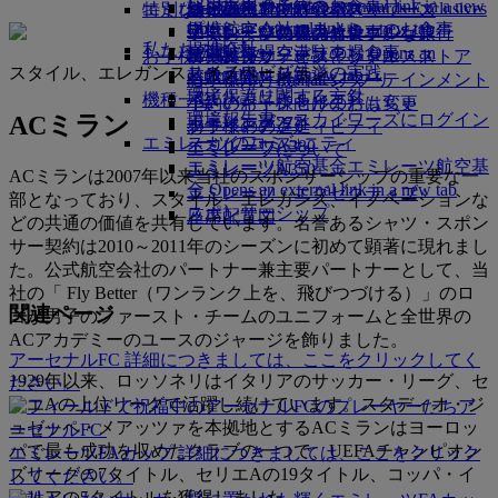
レンタカー予約
ビジネスクラスのお食事
採用
採用 Opens an external link in a new
Skywards Exclusives
Skywards Exclusives
エミレーツでショッピング
特別なお手伝い
幼児の手荷物許容量
シェムリアップ
エミレーツ・ビジネスリワーズ
tab
Opens an external link in a new tab
提携航空会社
プレミアム・エコノミーのお食事
エミレーツ免税品コレクション
子供および幼児のお食事
エミレーツのアクセシブルな旅行
エミレーツの機内体験
私たちの地球
提携会社
空港駐車場
エコノミークラスのお食事
空港駐車場 Opens an
お子様の楽しみ
エミレーツ・オフィシャル・ストア
特別支援サービスとリクエスト
ツールとリソース
スタイル、エレガンス、イノベーション
サステナビリティの実践
スカイワーズ鉄道
external link in a new tab
お飲み物
お子様向け機内エンターテインメント
モバイルとEmiratesアプリ
環境保護に関する方針
マイルカリキュレータ
機種一覧
小さいお子様向けのおもちゃ
予約のキャンセルまたは変更
環境報告書
エミレーツ・スカイワーズにログイン
ACミラン
ボーイング777
お子様のアクティビティ
フライトの遅延
エミレーツのコミュニティ
スカイワーズ+
エミレーツA380
エミレーツについて
エミレーツ航空基金
エミレーツ航空基
エミレーツA350
ACミランは2007年以来当社のスポンサーシップの重要な一
金 Opens an external link in a new tab
エミレーツ・エグゼクティブ
部となっており、スタイル、エレガンス、イノベーションな
スポンサーシップ
座席配置図
どの共通の価値を共有しています。名誉あるシャツ・スポン
サー契約は2010～2011年のシーズンに初めて顕著に現れまし
た。公式航空会社のパートナー兼主要パートナーとして、当
社の「 Fly Better（ワンランク上を、飛びつづける）」のロ
関連ページ
ゴが男子のファースト・チームのユニフォームと全世界の
ACアカデミーのユースのジャージを飾りました。
アーセナルFC 詳細につきましては、ここをクリックしてく
1929年以来、ロッソネリはイタリアのサッカー・リーグ、セ
ださい。
リエAの上位リーグで活躍し続けています。スタディオ・ジ
ア
ュゼッペ・メアッツァを本拠地とするACミランはヨーロッ
ーセナルFC
パで最も成功を収めたクラブの一つで、UEFAチャンピオン
エミレーツFAカップ 詳細につきましては、ここをクリック
ズリーグの7タイトル、セリエAの19タイトル、コッパ・イ
してください。
タリアの5タイトルを獲得しました。