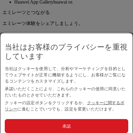
Huawei App Gallery
huawai os
エミレーツとつながる
エミレーツ体験をシェアしましょう。
当社はお客様のプライバシーを重視
しています
当社はクッキーを使用して、分析やマーケティングを目的とし
てウェブサイトが正常に機能するようにし、お客様がご覧にな
アクセシビリティ
るコンテンツをカスタマイズします。
お問い合わせ
承諾いただくことにより、これらのクッキーの使用に同意いた
プライバシーポリシー
だいたものとさせていただきます。
規約条件
クッキーに関するポリシー
クッキーの設定ボタンをクリックするか、
クッキーに関するポ
サイバーセキュリティ
リシー
に進むことでいつでも、設定を変更いただけます。
燃油サーチャージ
英国現代奴隷法に係る声明
承認
サイトマップ