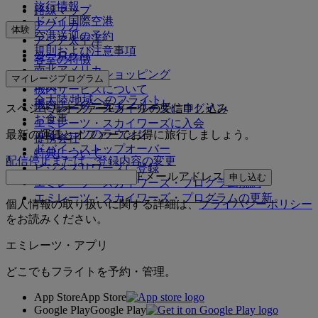
旅行情報
路線マップ
ドバイ国際空港
アフリカ
体験
空港送迎の予約
アジア太平洋
規則および注意事項
ヨーロッパ
客室の特徴
南北アメリカ
エミレーツでショッピング
マイレージプログラム
中東
機内サービスについて
全大陸/地域へのフライト
機内エンターテインメント
スペシャルオファーEメールの受信申し込み
エミレーツ・スカイワーズにログイン
お食事
エミレーツ・スカイワーズに入会
エミレーツのラウンジ
最新の運賃とオファーでお得に旅行しましょう。
提携会社
ドバイ・ストップオーバー
特典について
配信停止またはご登録内容の変更
ビジネスリワーズに登録
Eメールアドレス
申し込む
エミレーツ・スカイワーズ・プログラム規約
エミレーツ・スカイワーズ・プログラムの更新
個人情報の取り扱いに関する詳細は、
プライバシーポリシー
をお読みください。
エミレーツ・アプリ
どこでもフライトを予約・管理。
App Store
App Store
Google Play
Google Play