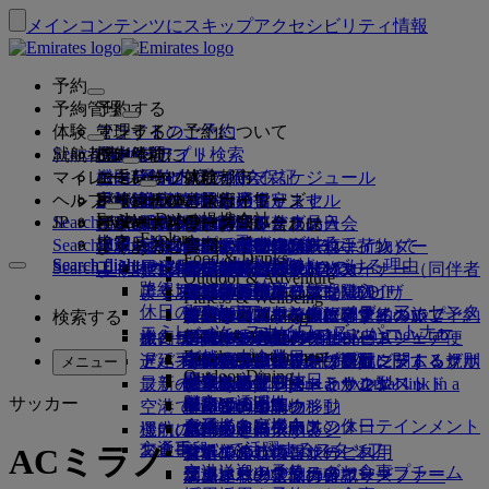
メインコンテンツにスキップ
アクセシビリティ情報
予約
予約管理
予約する
体験
フライトのご予約
オンライン予約について
管理する
Search flight
就航都市
Emiratesアプリ
予約管理
ご出発前に
機内体験
フライト検索
マイレージ
ご出発前に
お手荷物
機内サービスについて
エミレーツ体験
エミレーツ就航都市
ベストプライス保証
予約内容の照会
フライト・スケジュール
Explore Dubai
ヘルプ
手荷物情報
ビザおよびパスポート
ご旅行はここから始まります
家族連れのご旅行
目的地
エミレーツ・スカイワーズ
旅行情報
客室の特徴
お得な運賃
事前座席指定
ご予約のキャンセル
Explore Dubai
エミレーツの提携会社
Search flight
JP
Fly Better
ビザの要件をご確認ください
ご家族でのご旅行
エミレーツ・スカイワーズに入会
ビジネスリワーズ
サポートおよびお問い合わせ
Emiratesアプリ
手荷物情報
エミレーツ体験
就航都市
スペシャルオファー
予約の変更
機内持込み禁止品目
ファーストクラス
Explore
ワンランク上を、飛びつづける。
エミレーツについて
上空と地上のパートナー
検索
Search flight
ビジネスリワーズに登録
サポートおよびお問い合わせ
よくあるご質問
ビザとパスポート情報
家族旅行のプランを練る
エミレーツ・スカイワーズについて
ベストプライス・ファインダー
座席の事前指定
規約および注意事項
受託手荷物（預入れ手荷物）
ビジネスクラス
送迎サービス
アジア太平洋
Food & Drinks
Search flight
Search flight
エミレーツについて
エミレーツの目的地を見る
ワンランク上を、飛びつづける理由
エミレーツの提携会社
Search flight
よくある質問
ご旅行の計画
旅行中の健康アドバイス
ビジネスリワーズについて
サポートおよびお問い合わせ
アップグレード
機内持ち込み手荷物
米国渡航認証
プレミアム・エコノミー
エミレーツのサービス
アナカンパニード・マイナー（同伴者
北・中央・南アメリカ
会員ティア
Outdoor & Adventure
エミレーツ・ストーリー
路線マップ
カンタス航空
アラブ首長国連邦（UAE）のビザ
よくある質問
ホテルの予約
送迎サービスの管理
医療情報フォーム（MEDIF）
追加手荷物許容量を購入
エコノミークラス
季節の行事
のないお子様）
アフリカ
フライドバイ
ビジネスリワーズに登録
変更またはキャンセル
Fitness & Wellbeing
flydubai
休日のアイデア
メディア・センター
メディア・センタ
ツアーとアクティビティ
アクセシブルな旅行の予約
お食事に関する情報
追加の受託手荷物許容量について
快適な機内
非接触（コンタクトレス）の旅
妊娠中
ヨーロッパ
キャッシュ+マイル
ビジネスリワーズにログイン
ビザとパスポートに関するヘルプ
お近くのエミレーツオフィスでご予約
検索する
Culture & Heritage
エミレーツ・スカイワーズ・パートナー
ー Opens an external link in a new tab
ビーチの目的地
Beach & Marine
旅行サービス
オンライン・チェックイン
機内エンターテインメント
エミレーツのラウンジ
UAEへの持込み禁止品目
ドバイでの手荷物サービス
手荷物許容量
中東
デジタル会員カード
特典
フィードバックとクレーム
当社ネットワークとコードシェア便
Family entertainment
グループ企業
自然の中の休日
ドバイ国際空港
遅延手荷物または破損手荷物
ディスカバー・ドバイ
ミート＆グリートの手配
チェックイン・オプション
iceの最新コンテンツ
ファーストクラス・ラウンジ
子供および幼児向け運賃に関する規則
マイ・ファミリー・プログラム
プログラム内容
手荷物の紛失または盗難に関するサポ
その他のエミレーツ商品
ミート＆グリ
メニュー
Outdoor Dining
安全
歴史と文化の休日
ice TV Live
フライト状況
最新の目的地
ートの手配 Opens an external link in a
エミレーツ・ターミナル3
ビジネスクラス・ラウンジ
チャイルドシートとかご型ベッド
マイルのご利用
よくある質問
ート
特別支援サービスとリクエスト
サッカー
機内Wi-Fi
財務の透明性
都市での滞在
new tab
空港で
ターミナル間の移動
世界各地のラウンジ
ヘルシンキ
マイルの申請
ドバイ・コネクト
手荷物と遺失物
ドバイ・コネクト
お子様向け機内エンターテインメント
責任あるビジネス
食通のお客様向けの休日
機内にて
運航の変更
空港送迎の予約
パートナーラウンジ
杭州
マイルを購入する
旅行の準備
交通手段
お食事
エミレーツで活躍するスタッフ
ACミラノ
シャトルバス・サービス
有料でのラウンジのご利用
お子様連れのご旅行
ダナン
マイルのご獲得
最近の渡航情報
空港で
空港送迎の予約
ファーストクラスのお食事
エミレーツのリーダーシップチーム
マルハバ・ラウンジ
幼児連れのご旅行
深圳
スカイワーズ・スカイサーファー
フライトの状況の確認
エミレーツ・スカイワーズ