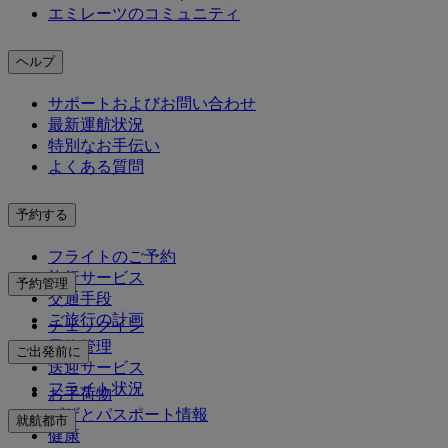
エミレーツのコミュニティ
ヘルプ
サポートおよびお問い合わせ
最新運航状況
特別なお手伝い
よくある質問
予約する
フライトのご予約
旅行サービス
予約管理
交通手段
ご旅行の計画
チェックイン
予約管理
ご出発前に
送迎サービス
フライト状況
お手荷物
ビザとパスポート情報
就航都市
健康