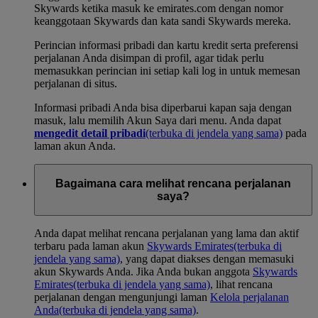
Skywards ketika masuk ke emirates.com dengan nomor
keanggotaan Skywards dan kata sandi Skywards mereka.
Perincian informasi pribadi dan kartu kredit serta preferensi
perjalanan Anda disimpan di profil, agar tidak perlu
memasukkan perincian ini setiap kali log in untuk memesan
perjalanan di situs.
Informasi pribadi Anda bisa diperbarui kapan saja dengan
masuk, lalu memilih Akun Saya dari menu. Anda dapat
mengedit detail pribadi
(terbuka di jendela yang sama)
pada
laman akun Anda.
Bagaimana cara melihat rencana perjalanan
saya?
Anda dapat melihat rencana perjalanan yang lama dan aktif
terbaru pada laman akun
Skywards Emirates
(terbuka di
jendela yang sama)
, yang dapat diakses dengan memasuki
akun Skywards Anda. Jika Anda bukan anggota
Skywards
Emirates
(terbuka di jendela yang sama)
, lihat rencana
perjalanan dengan mengunjungi laman
Kelola perjalanan
Anda
(terbuka di jendela yang sama)
.