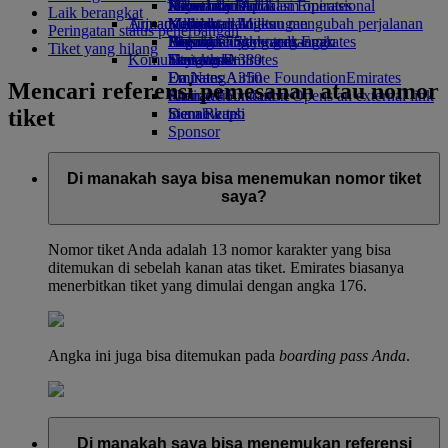
Minuman
Hiburan anak
Keberlanjutan dalam operasional
Jakarta ke Dubai
Skywards Rail
Ponsel dan Aplikasi Emirates
Laik berangkat
Armada kami
Tujuan terbaru
Mainan anak
Kebijakan lingkungan
Kalkulator Miles
Membatalkan atau mengubah perjalanan
Peringatan status penerbangan
Boeing 777
Aktivitas untuk anak-anak
Laporan lingkungan
Helsinki
Masuk ke Skywards Emirates
Perjalanan yang terganggu
Tiket yang hilang
Komunitas kami
Emirates A380
Hangzhou
Skywards+
Tentang Emirates
Emirates A350
Emirates Airline Foundation
Da Nang
Emirates
Mencari referensi pemesanan atau nomor
Emirates Executive
Airline Foundation Opens an external link
Shenzhen
tiket
Denah kursi
in a new tab
Siem Reap
Sponsor
Di manakah saya bisa menemukan nomor tiket
saya?
Nomor tiket Anda adalah 13 nomor karakter yang bisa
ditemukan di sebelah kanan atas tiket. Emirates biasanya
menerbitkan tiket yang dimulai dengan angka 176.
Angka ini juga bisa ditemukan pada
boarding pass Anda
.
Di manakah saya bisa menemukan referensi