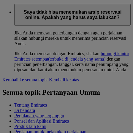
Saya tidak bisa menemukan arsip reservasi
online. Apakah yang harus saya lakukan?
Jika Anda memesan penerbangan dengan agen perjalanan,
silakan hubungi mereka untuk menerima perincian reservasi
Anda.
Jika Anda memesan dengan Emirates, silakan
hubungi kantor
Emirates setempat
(terbuka di jendela yang sama)
dengan
perincian penerbangan, tanggal, serta nama penumpang yang
dipesan dan kami akan menemukan pemesanan untuk Anda.
Kembali ke semua topik
Kembali ke atas
Semua topik Pertanyaan Umum
Tentang Emirates
Di bandara
Perjalanan yang terganggu
Ponsel dan Aplikasi Emirates
Produk lain kami
Persiapan untuk melakukan perjalanan