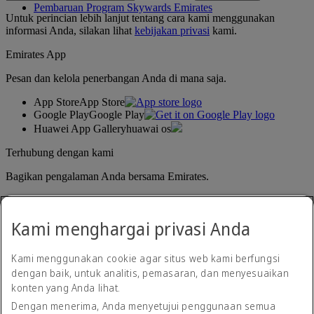
Pembaruan Program Skywards Emirates
Untuk perincian lebih lanjut tentang cara kami menggunakan
informasi Anda, silakan lihat
kebijakan privasi
kami.
Emirates App
Pesan dan kelola penerbangan Anda di mana saja.
App Store
App Store
Google Play
Google Play
Huawei App Gallery
huawai os
Terhubung dengan kami
Bagikan pengalaman Anda bersama Emirates.
Kami menghargai privasi Anda
Kami menggunakan cookie agar situs web kami berfungsi
dengan baik, untuk analitis, pemasaran, dan menyesuaikan
konten yang Anda lihat.
Pernyataan aksesibilitas
Dengan menerima, Anda menyetujui penggunaan semua
Hubungi kami