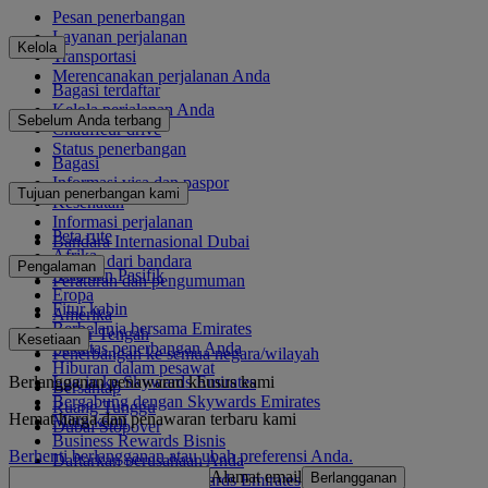
Pesan penerbangan
Layanan perjalanan
Kelola
Transportasi
Merencanakan perjalanan Anda
Bagasi terdaftar
Kelola perjalanan Anda
Sebelum Anda terbang
Chauffeur drive
Status penerbangan
Bagasi
Informasi visa dan paspor
Tujuan penerbangan kami
Kesehatan
Informasi perjalanan
Peta rute
Bandara Internasional Dubai
Afrika
Ke dan dari bandara
Pengalaman
Asia dan Pasifik
Peraturan dan pengumuman
Eropa
Fitur kabin
Amerika
Berbelanja bersama Emirates
Timur Tengah
Kesetiaan
Fasilitas penerbangan Anda
Penerbangan ke semua negara/wilayah
Hiburan dalam pesawat
Berlangganan penawaran khusus kami
Log in ke Skywards Emirates
Bersantap
Bergabung dengan Skywards Emirates
Ruang Tunggu
Hemat harga dan penawaran terbaru kami
Mitra kami
Dubai Stopover
Business Rewards Bisnis
Berhenti berlangganan atau ubah preferensi Anda.
Daftarkan perusahaan Anda
Alamat email
Berlangganan
Aturan Program Skywards Emirates