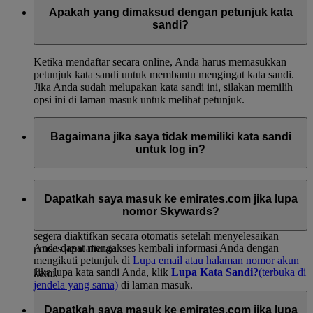
Apakah yang dimaksud dengan petunjuk kata
sandi?
Ketika mendaftar secara online, Anda harus memasukkan
petunjuk kata sandi untuk membantu mengingat kata sandi.
Jika Anda sudah melupakan kata sandi ini, silakan memilih
opsi ini di laman masuk untuk melihat petunjuk.
Bagaimana jika saya tidak memiliki kata sandi
untuk log in?
Jika Anda menerima kartu keanggotaan sementara saat check-
in atau dari bahan promosi, silakan masuk ke laman aktivasi
Dapatkah saya masuk ke emirates.com jika lupa
online mudah kami dan memulai. Saat Anda
bergabung
nomor Skywards?
secara online
(terbuka di jendela yang sama)
, akun Anda
segera diaktifkan secara otomatis setelah menyelesaikan
Anda dapat mengakses kembali informasi Anda dengan
proses pendaftaran.
mengikuti petunjuk di
Lupa email atau halaman nomor akun
Jika lupa kata sandi Anda, klik
Lupa Kata Sandi?
(terbuka di
kami.
jendela yang sama)
di laman masuk.
Selain itu, Anda dapat menghubungi
Pusat Kontak
Dapatkah saya masuk ke emirates.com jika lupa