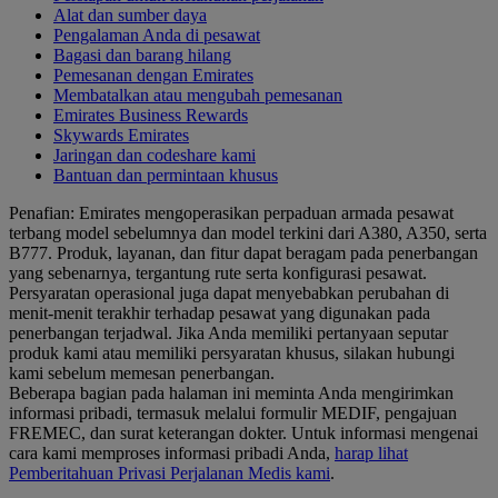
Alat dan sumber daya
Pengalaman Anda di pesawat
Bagasi dan barang hilang
Pemesanan dengan Emirates
Membatalkan atau mengubah pemesanan
Emirates Business Rewards
Skywards Emirates
Jaringan dan codeshare kami
Bantuan dan permintaan khusus
Penafian: Emirates mengoperasikan perpaduan armada pesawat
terbang model sebelumnya dan model terkini dari A380, A350, serta
B777. Produk, layanan, dan fitur dapat beragam pada penerbangan
yang sebenarnya, tergantung rute serta konfigurasi pesawat.
Persyaratan operasional juga dapat menyebabkan perubahan di
menit-menit terakhir terhadap pesawat yang digunakan pada
penerbangan terjadwal. Jika Anda memiliki pertanyaan seputar
produk kami atau memiliki persyaratan khusus, silakan hubungi
kami sebelum memesan penerbangan.
Beberapa bagian pada halaman ini meminta Anda mengirimkan
informasi pribadi, termasuk melalui formulir MEDIF, pengajuan
FREMEC, dan surat keterangan dokter. Untuk informasi mengenai
cara kami memproses informasi pribadi Anda,
harap lihat
Pemberitahuan Privasi Perjalanan Medis kami
.