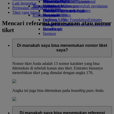
Minuman
Hiburan anak
Keberlanjutan dalam operasional
Jakarta ke Dubai
Skywards Rail
Ponsel dan Aplikasi Emirates
Laik berangkat
Armada kami
Tujuan terbaru
Mainan anak
Kebijakan lingkungan
Kalkulator Miles
Membatalkan atau mengubah perjalanan
Peringatan status penerbangan
Boeing 777
Aktivitas untuk anak-anak
Laporan lingkungan
Helsinki
Masuk ke Skywards Emirates
Perjalanan yang terganggu
Tiket yang hilang
Komunitas kami
Emirates A380
Hangzhou
Skywards+
Tentang Emirates
Emirates A350
Emirates Airline Foundation
Da Nang
Emirates
Mencari referensi pemesanan atau nomor
Emirates Executive
Airline Foundation Opens an external link
Shenzhen
tiket
Denah kursi
in a new tab
Siem Reap
Sponsor
Di manakah saya bisa menemukan nomor tiket
saya?
Nomor tiket Anda adalah 13 nomor karakter yang bisa
ditemukan di sebelah kanan atas tiket. Emirates biasanya
menerbitkan tiket yang dimulai dengan angka 176.
Angka ini juga bisa ditemukan pada
boarding pass Anda
.
Di manakah saya bisa menemukan referensi