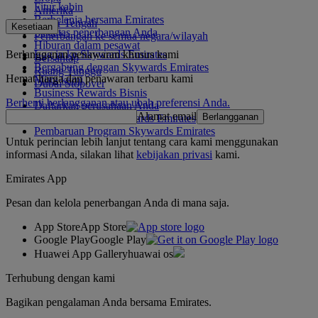
Fitur kabin
Amerika
Berbelanja bersama Emirates
Timur Tengah
Kesetiaan
Fasilitas penerbangan Anda
Penerbangan ke semua negara/wilayah
Hiburan dalam pesawat
Berlangganan penawaran khusus kami
Log in ke Skywards Emirates
Bersantap
Bergabung dengan Skywards Emirates
Ruang Tunggu
Hemat harga dan penawaran terbaru kami
Mitra kami
Dubai Stopover
Business Rewards Bisnis
Berhenti berlangganan atau ubah preferensi Anda.
Daftarkan perusahaan Anda
Alamat email
Berlangganan
Aturan Program Skywards Emirates
Pembaruan Program Skywards Emirates
Untuk perincian lebih lanjut tentang cara kami menggunakan
informasi Anda, silakan lihat
kebijakan privasi
kami.
Emirates App
Pesan dan kelola penerbangan Anda di mana saja.
App Store
App Store
Google Play
Google Play
Huawei App Gallery
huawai os
Terhubung dengan kami
Bagikan pengalaman Anda bersama Emirates.