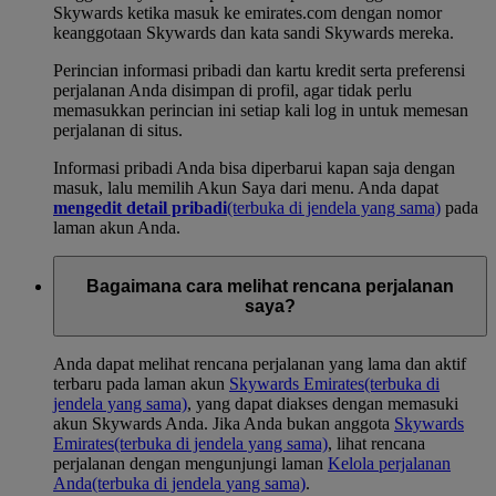
Skywards ketika masuk ke emirates.com dengan nomor
keanggotaan Skywards dan kata sandi Skywards mereka.
Perincian informasi pribadi dan kartu kredit serta preferensi
perjalanan Anda disimpan di profil, agar tidak perlu
memasukkan perincian ini setiap kali log in untuk memesan
perjalanan di situs.
Informasi pribadi Anda bisa diperbarui kapan saja dengan
masuk, lalu memilih Akun Saya dari menu. Anda dapat
mengedit detail pribadi
(terbuka di jendela yang sama)
pada
laman akun Anda.
Bagaimana cara melihat rencana perjalanan
saya?
Anda dapat melihat rencana perjalanan yang lama dan aktif
terbaru pada laman akun
Skywards Emirates
(terbuka di
jendela yang sama)
, yang dapat diakses dengan memasuki
akun Skywards Anda. Jika Anda bukan anggota
Skywards
Emirates
(terbuka di jendela yang sama)
, lihat rencana
perjalanan dengan mengunjungi laman
Kelola perjalanan
Anda
(terbuka di jendela yang sama)
.