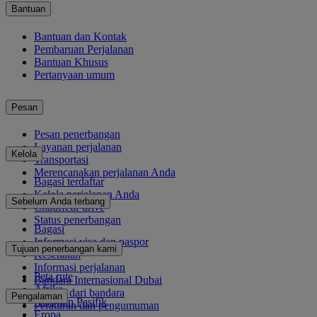
Bantuan
Bantuan dan Kontak
Pembaruan Perjalanan
Bantuan Khusus
Pertanyaan umum
Pesan
Pesan penerbangan
Layanan perjalanan
Kelola
Transportasi
Merencanakan perjalanan Anda
Bagasi terdaftar
Kelola perjalanan Anda
Sebelum Anda terbang
Chauffeur drive
Status penerbangan
Bagasi
Informasi visa dan paspor
Tujuan penerbangan kami
Kesehatan
Informasi perjalanan
Peta rute
Bandara Internasional Dubai
Afrika
Ke dan dari bandara
Pengalaman
Asia dan Pasifik
Peraturan dan pengumuman
Eropa