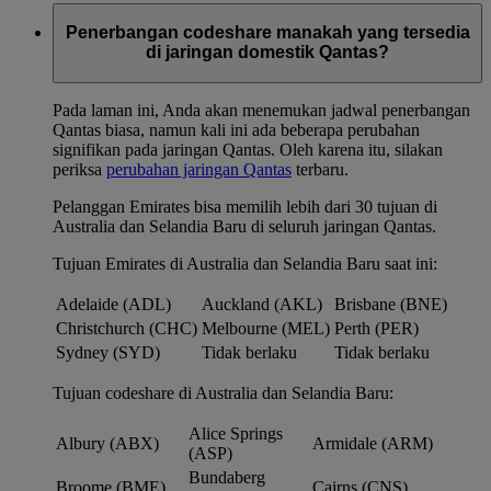
Penerbangan codeshare manakah yang tersedia
di jaringan domestik Qantas?
Pada laman ini, Anda akan menemukan jadwal penerbangan
Qantas biasa, namun kali ini ada beberapa perubahan
signifikan pada jaringan Qantas. Oleh karena itu, silakan
periksa
perubahan jaringan Qantas
terbaru.
Pelanggan Emirates bisa memilih lebih dari 30 tujuan di
Australia dan Selandia Baru di seluruh jaringan Qantas.
Tujuan Emirates di Australia dan Selandia Baru saat ini:
Adelaide (ADL)
Auckland (AKL)
Brisbane (BNE)
Christchurch (CHC)
Melbourne (MEL)
Perth (PER)
Sydney (SYD)
Tidak berlaku
Tidak berlaku
Tujuan codeshare di Australia dan Selandia Baru:
Alice Springs
Albury (ABX)
Armidale (ARM)
(ASP)
Bundaberg
Broome (BME)
Cairns (CNS)