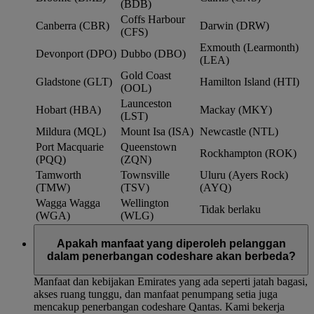
(BDB)
Coffs Harbour
Canberra (CBR)
Darwin (DRW)
(CFS)
Exmouth (Learmonth)
Devonport (DPO)
Dubbo (DBO)
(LEA)
Gold Coast
Gladstone (GLT)
Hamilton Island (HTI)
(OOL)
Launceston
Hobart (HBA)
Mackay (MKY)
(LST)
Mildura (MQL)
Mount Isa (ISA)
Newcastle (NTL)
Port Macquarie
Queenstown
Rockhampton (ROK)
(PQQ)
(ZQN)
Tamworth
Townsville
Uluru (Ayers Rock)
(TMW)
(TSV)
(AYQ)
Wagga Wagga
Wellington
Tidak berlaku
(WGA)
(WLG)
Apakah manfaat yang diperoleh pelanggan
dalam penerbangan codeshare akan berbeda?
Manfaat dan kebijakan Emirates yang ada seperti jatah bagasi,
akses ruang tunggu, dan manfaat penumpang setia juga
mencakup penerbangan codeshare Qantas. Kami bekerja