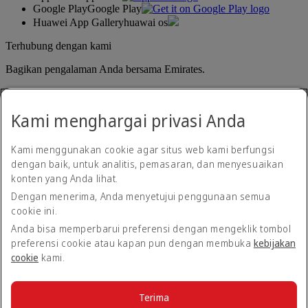
Google Play
Google Play
Huawei App Gallery
huawai os
Terhubung dengan kami
Bagikan pengalaman Anda bersama Emirates.
Kami menghargai privasi Anda
Kami menggunakan cookie agar situs web kami berfungsi
dengan baik, untuk analitis, pemasaran, dan menyesuaikan
konten yang Anda lihat.
Pernyataan aksesibilitas
Dengan menerima, Anda menyetujui penggunaan semua
Hubungi kami
cookie ini.
Kebijakan privasi
Syarat dan ketentuan
Anda bisa memperbarui preferensi dengan mengeklik tombol
Kebijakan Cookie
preferensi cookie atau kapan pun dengan membuka
kebijakan
Keamanan siber
cookie
kami.
Pernyataan transparansi atas Undang-undang Perbudakan
Modern
Peta situs
Terima