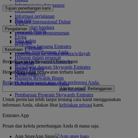
Informasi visa dan paspor
Tujuan penerbangan kami
Kesehatan
Informasi perjalanan
Peta rute
Bandara Internasional Dubai
Afrika
Ke dan dari bandara
Pengalaman
Asia dan Pasifik
Peraturan dan pengumuman
Eropa
Fitur kabin
Amerika
Berbelanja bersama Emirates
Timur Tengah
Kesetiaan
Fasilitas penerbangan Anda
Penerbangan ke semua negara/wilayah
Hiburan dalam pesawat
Berlangganan penawaran khusus kami
Log in ke Skywards Emirates
Bersantap
Bergabung dengan Skywards Emirates
Ruang Tunggu
Hemat harga dan penawaran terbaru kami
Mitra kami
Dubai Stopover
Business Rewards Bisnis
Berhenti berlangganan atau ubah preferensi Anda.
Daftarkan perusahaan Anda
Alamat email
Berlangganan
Aturan Program Skywards Emirates
Pembaruan Program Skywards Emirates
Untuk perincian lebih lanjut tentang cara kami menggunakan
informasi Anda, silakan lihat
kebijakan privasi
kami.
Emirates App
Pesan dan kelola penerbangan Anda di mana saja.
App Store
App Store