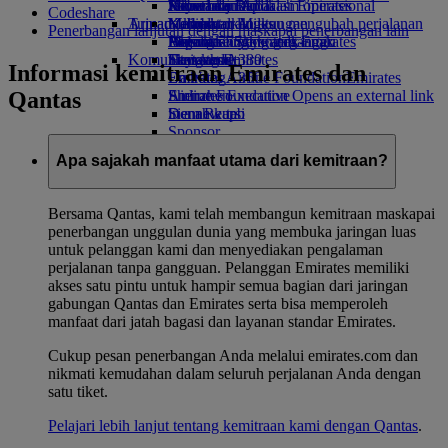
Minuman
Hiburan anak
Keberlanjutan dalam operasional
Jakarta ke Dubai
Skywards Rail
Ponsel dan Aplikasi Emirates
Codeshare
Armada kami
Tujuan terbaru
Mainan anak
Kebijakan lingkungan
Kalkulator Miles
Membatalkan atau mengubah perjalanan
Penerbangan lanjutan dengan maskapai penerbangan lain
Boeing 777
Aktivitas untuk anak-anak
Laporan lingkungan
Helsinki
Masuk ke Skywards Emirates
Perjalanan yang terganggu
Komunitas kami
Emirates A380
Hangzhou
Skywards+
Tentang Emirates
Informasi kemitraan Emirates dan
Emirates A350
Emirates Airline Foundation
Da Nang
Emirates
Qantas
Emirates Executive
Airline Foundation Opens an external link
Shenzhen
Denah kursi
in a new tab
Siem Reap
Sponsor
Apa sajakah manfaat utama dari kemitraan?
Bersama Qantas, kami telah membangun kemitraan maskapai
penerbangan unggulan dunia yang membuka jaringan luas
untuk pelanggan kami dan menyediakan pengalaman
perjalanan tanpa gangguan. Pelanggan Emirates memiliki
akses satu pintu untuk hampir semua bagian dari jaringan
gabungan Qantas dan Emirates serta bisa memperoleh
manfaat dari jatah bagasi dan layanan standar Emirates.
Cukup pesan penerbangan Anda melalui emirates.com dan
nikmati kemudahan dalam seluruh perjalanan Anda dengan
satu tiket.
Pelajari lebih lanjut tentang kemitraan kami dengan Qantas
.