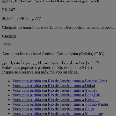
EK 247
26 h
05 min
/
Boeing 777
Chegada no horário local de 15:50 em Aeroporto Internacional Antôn
Chegada
15:50
Aeroporto Internacional Antônio Carlos Jobim (Galeão) (GIG)
هذا مسار رحلة جديد للمسافرين سيبدأ تشغيله من {value?}.
Rotas mais populares partindo de Rio de Janeiro (GIG)
Inspire-se e reserve seu próximo voo ou férias.
Voos com partida em Rio de Janeiro rumo a Buenos Aires
Voos com partida em Rio de Janeiro rumo a Dubai
Voos com partida em Rio de Janeiro rumo a Sydney
Voos com partida em Rio de Janeiro rumo a Bangkok
Voos com partida em Rio de Janeiro rumo a Brisbane
Voos com partida em Rio de Janeiro rumo a Tóquio Narita
Voos com partida em Rio de Janeiro rumo a Cairo
Voos com partida em Rio de Janeiro rumo a Melbourne