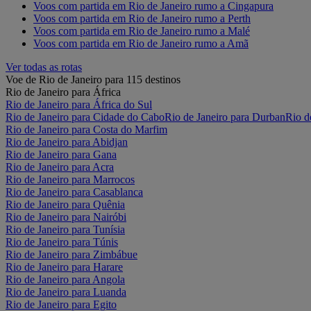
Voos com partida em Rio de Janeiro rumo a Cingapura
Voos com partida em Rio de Janeiro rumo a Perth
Voos com partida em Rio de Janeiro rumo a Malé
Voos com partida em Rio de Janeiro rumo a Amã
Ver todas as rotas
Voe de Rio de Janeiro para 115 destinos
Rio de Janeiro para África
Rio de Janeiro para África do Sul
Rio de Janeiro para Cidade do Cabo
Rio de Janeiro para Durban
Rio d
Rio de Janeiro para Costa do Marfim
Rio de Janeiro para Abidjan
Rio de Janeiro para Gana
Rio de Janeiro para Acra
Rio de Janeiro para Marrocos
Rio de Janeiro para Casablanca
Rio de Janeiro para Quênia
Rio de Janeiro para Nairóbi
Rio de Janeiro para Tunísia
Rio de Janeiro para Túnis
Rio de Janeiro para Zimbábue
Rio de Janeiro para Harare
Rio de Janeiro para Angola
Rio de Janeiro para Luanda
Rio de Janeiro para Egito