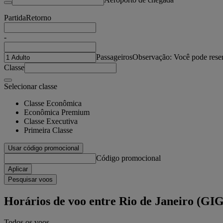
Partida
Retorno
-
Passageiros
Observação: Você pode reser
Classe
Selecionar classe
Classe Econômica
Econômica Premium
Classe Executiva
Primeira Classe
Usar código promocional
Código promocional
Aplicar
Pesquisar voos
Horários de voo entre Rio de Janeiro (GI
Todos os voos