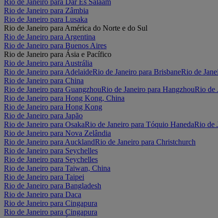
Rio de Janeiro para Dar Es Salaam
Rio de Janeiro para Zâmbia
Rio de Janeiro para Lusaka
Rio de Janeiro para América do Norte e do Sul
Rio de Janeiro para Argentina
Rio de Janeiro para Buenos Aires
Rio de Janeiro para Ásia e Pacífico
Rio de Janeiro para Austrália
Rio de Janeiro para Adelaide
Rio de Janeiro para Brisbane
Rio de Jane
Rio de Janeiro para China
Rio de Janeiro para Guangzhou
Rio de Janeiro para Hangzhou
Rio de 
Rio de Janeiro para Hong Kong, China
Rio de Janeiro para Hong Kong
Rio de Janeiro para Japão
Rio de Janeiro para Osaka
Rio de Janeiro para Tóquio Haneda
Rio de 
Rio de Janeiro para Nova Zelândia
Rio de Janeiro para Auckland
Rio de Janeiro para Christchurch
Rio de Janeiro para Seychelles
Rio de Janeiro para Seychelles
Rio de Janeiro para Taiwan, China
Rio de Janeiro para Taipei
Rio de Janeiro para Bangladesh
Rio de Janeiro para Daca
Rio de Janeiro para Cingapura
Rio de Janeiro para Cingapura