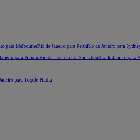
iro para Melbourne
Rio de Janeiro para Perth
Rio de Janeiro para Sydne
Janeiro para Pequim
Rio de Janeiro para Shenzhen
Rio de Janeiro para 
Janeiro para Tóquio Narita