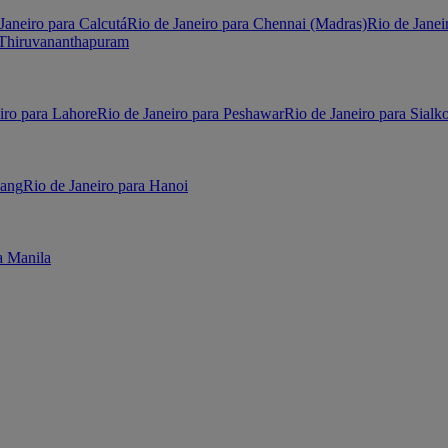
Janeiro para Calcutá
Rio de Janeiro para Chennai (Madras)
Rio de Janei
 Thiruvananthapuram
iro para Lahore
Rio de Janeiro para Peshawar
Rio de Janeiro para Sialko
Nang
Rio de Janeiro para Hanoi
a Manila