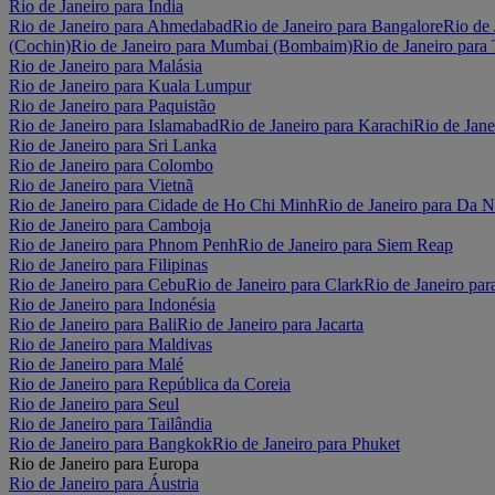
Rio de Janeiro para Índia
Rio de Janeiro para Ahmedabad
Rio de Janeiro para Bangalore
Rio de 
(Cochin)
Rio de Janeiro para Mumbai (Bombaim)
Rio de Janeiro para
Rio de Janeiro para Malásia
Rio de Janeiro para Kuala Lumpur
Rio de Janeiro para Paquistão
Rio de Janeiro para Islamabad
Rio de Janeiro para Karachi
Rio de Jane
Rio de Janeiro para Sri Lanka
Rio de Janeiro para Colombo
Rio de Janeiro para Vietnã
Rio de Janeiro para Cidade de Ho Chi Minh
Rio de Janeiro para Da 
Rio de Janeiro para Camboja
Rio de Janeiro para Phnom Penh
Rio de Janeiro para Siem Reap
Rio de Janeiro para Filipinas
Rio de Janeiro para Cebu
Rio de Janeiro para Clark
Rio de Janeiro par
Rio de Janeiro para Indonésia
Rio de Janeiro para Bali
Rio de Janeiro para Jacarta
Rio de Janeiro para Maldivas
Rio de Janeiro para Malé
Rio de Janeiro para República da Coreia
Rio de Janeiro para Seul
Rio de Janeiro para Tailândia
Rio de Janeiro para Bangkok
Rio de Janeiro para Phuket
Rio de Janeiro para Europa
Rio de Janeiro para Áustria