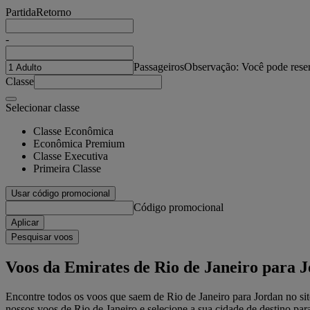
Partida
Retorno
-
Passageiros
Observação: Você pode reser
Classe
Selecionar classe
Classe Econômica
Econômica Premium
Classe Executiva
Primeira Classe
Usar código promocional
Código promocional
Aplicar
Pesquisar voos
Voos da Emirates de Rio de Janeiro para 
Encontre todos os voos que saem de Rio de Janeiro para Jordan no site
nossos voos de Rio de Janeiro e selecione a sua cidade de destino para