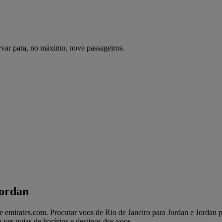
var para, no máximo, nove passageiros.
Jordan
 emirates.com. Procurar voos de Rio de Janeiro para Jordan e Jordan par
 ver guias de horários e destinos dos voos.