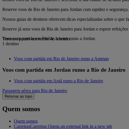
Reserve voos de Rio de Janeiro para Jordan com rapidez e segurança. 
Nossos guias de destinos oferecem dicas especializadas sobre o que fa
Reserve já seus voos de Rio de Janeiro para Jordan e espere refeiçõe
Voos com partida em Rio de Janeiro rumo a Jordan
Teremos prazer em recebê-lo a bordo.
1 destino
Voos com partida em Rio de Janeiro rumo a Amman
Voos com partida em Jordan rumo a Rio de Janeiro
Voos com partida em Amã rumo a Rio de Janeiro
Passagem aérea para Rio de Janeiro
Retornar ao topo
Quem somos
Quem somos
Carreiras
Carreiras Opens an external link in a new tab