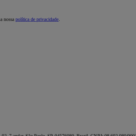
 a nossa
política de privacidade
.
e, 92, 7 andar, São Paulo, SP, 04576080, Brazil. CNPJ: 08.692.080/000