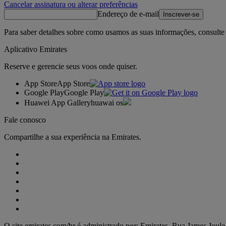
Cancelar assinatura ou alterar preferências
Endereço de e-mail
Inscrever-se
Para saber detalhes sobre como usamos as suas informações, consulte
Aplicativo Emirates
Reserve e gerencie seus voos onde quiser.
App Store
App Store
Google Play
Google Play
Huawei App Gallery
huawai os
Fale conosco
Compartilhe a sua experiência na Emirates.
O site emirates.com/br é administrado por: Emirates, Rua James Joul