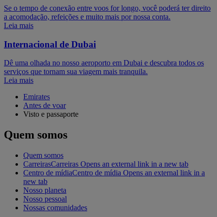
Se o tempo de conexão entre voos for longo, você poderá ter direito
a acomodação, refeições e muito mais por nossa conta.
Leia mais
Internacional de Dubai
Dê uma olhada no nosso aeroporto em Dubai e descubra todos os
serviços que tornam sua viagem mais tranquila.
Leia mais
Emirates
Antes de voar
Visto e passaporte
Quem somos
Quem somos
Carreiras
Carreiras Opens an external link in a new tab
Centro de mídia
Centro de mídia Opens an external link in a
new tab
Nosso planeta
Nosso pessoal
Nossas comunidades