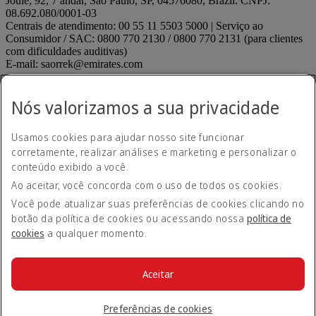
Joule, 92, 7 andar, São Paulo, SP, 04576080, Brazil. CNPJ:
08.692.080/0001-03
Centrais de atendimento: 00 55 11 5503 5000 | Serviço ao
Consumidor / SAC: 0800 770 2130 / 0800 770 2131 (para clientes
com dificuldades auditivas)
E-mail: saorrek@emirates.com
Declaração de acessibilidade
Contate-nos
Nós valorizamos a sua privacidade
Política de privacidade
Termos e condições
Usamos cookies para ajudar nosso site funcionar
Política de Cookies
corretamente, realizar análises e marketing e personalizar o
Segurança cibernética
Declaração de transparência relativa à Lei sobre Escravidão
conteúdo exibido a você.
Moderna
Ao aceitar, você concorda com o uso de todos os cookies.
Mapa do site
ANAC regulados
ANAC regulados Opens an external link in
Você pode atualizar suas preferências de cookies clicando no
a new tab
botão da política de cookies ou acessando nossa
política de
Desempenho de pontualidade
cookies
a qualquer momento.
Envie uma sugestão ou reclamação
Envie uma sugestão ou
reclamação Opens an external link in a new tab
Menores desacompanhados
Menores desacompanhados
Aceitar
Opens an external link in a new tab
© 2026 Grupo Emirates. Todos os direitos reservados.
Preferências de cookies