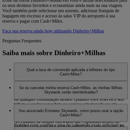
ícone da oferta Dinheiro+Milhas em voos e tarifas selecionados para
os seus destinos favoritos e economizar ainda mais na sua viagem.
Você também pode selecionar um assento, adicionar franquia de
bagagem em excesso e acesso às salas VIP do aeroporto à sua
reserva e pagar com Cash+Miles.
Faça sua reserva ainda hoje utilizando Dinheiro+Milhas
Perguntas Frequentes
Saiba mais sobre Dinheiro+Milhas
Qual a taxa de conversão aplicada a bilhetes do tipo
Cash+Miles?
Não trabalhamos com taxas fixas. A taxa de conversão pode
Se eu cancelar minha reserva Cash+Miles, as minhas Milhas
variar para cada origem, destino, ponto de venda, código de
Skywards serão reembolsadas?
voo, data, temporada, tarifa, cabine, categoria, canais Emirates
ou qualquer combinação desses. Quando você reserva o seu
bilhete e qualquer produto ou serviço relacionado no site
Sim, suas Milhas Skywards serão reembolsadas se você
emirates.com, você verá a taxa de conversão exata que será
Sou associado Emirates Skywards, como posso usar a opção
cancelar uma reserva que pagou usando Cash+Miles.
aplicada na página de pagamento. Para a opção Cash+Miles
Cash+Miles?
em voos da flydubai, você pode reservar seu bilhete em
No entanto, as Milhas Skywards que expiraram dentro do
flydubai.com; confira a taxa de conversão exata aplicável na
período de compra não serão reembolsadas em sua conta. Se
Com Cash+Miles, você agora tem a opção e a flexibilidade de