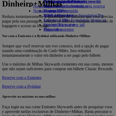
Dinheiro+Milhas
Opens an external link in a new tab
Drinks
Brinquedos para crianças
Política ambiental
Fazer login no Emirates Skywards
Celular e app da Emirates
Nossa frota
Atividades para as crianças
Relatórios ambientais
Skywards+
Cancelando ou alterando uma reserva
Nossas comunidades
Boeing 777
Viagem interrompida
A380 da Emirates
The Emirates Airline Foundation
Sobre a Emirates
The
Reduza instantaneamente a quantidade de dinheiro que você precisa
Emirates A350
Emirates Airline Foundation Opens an
pagar pela sua passagem, seleção de assento, franquia de excesso de
Emirates Executive
external link in a new tab
bagagem e acesso ao lounge.
Mapas de assentos
Patrocínios
Voe com a Emirates e a flydubai utilizando Dinheiro+Milhas
Sempre que você reservar um voo conosco, terá a opção de pagar
usando uma combinação de Cash+Miles. Isso reduzirá
instantaneamente o valor em dinheiro a ser pago pelo bilhete.
Use o máximo de Milhas Skywards existentes em sua conta, mesmo
que não sejam suficientes para comprar um bilhete Classic Rewards.
Reserve com a Emirates
Reserve com a flydubai
Aproveite ao máximo as suas milhas
Faça login na sua conta Emirates Skywards antes de pesquisar voos
e aproveite tarifas exclusivas de Dinheiro+Milhas. Basta procurar o