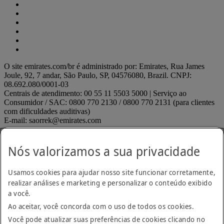
O site emirates.com/br é administrado por: Emirates, Rua James
Joule, 92, 7 andar, São Paulo, SP, 04576080, Brazil. CNPJ:
08.692.080/0001-03
Centrais de atendimento: 00 55 11 5503 5000 | Serviço ao
Consumidor / SAC: 0800 770 2130 / 0800 770 2131 (para clientes
com dificuldades auditivas)
E-mail: saorrek@emirates.com
Declaração de acessibilidade
Contate-nos
Nós valorizamos a sua privacidade
Política de privacidade
Termos e condições
Usamos cookies para ajudar nosso site funcionar corretamente,
Política de Cookies
Segurança cibernética
realizar análises e marketing e personalizar o conteúdo exibido
Declaração de transparência relativa à Lei sobre Escravidão
a você.
Moderna
Ao aceitar, você concorda com o uso de todos os cookies.
Mapa do site
ANAC regulados
ANAC regulados Opens an external link in
Você pode atualizar suas preferências de cookies clicando no