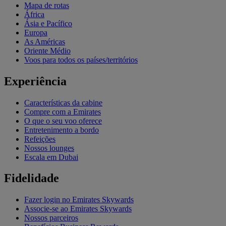
Mapa de rotas
África
Ásia e Pacífico
Europa
As Américas
Oriente Médio
Voos para todos os países/territórios
Experiência
Características da cabine
Compre com a Emirates
O que o seu voo oferece
Entretenimento a bordo
Refeições
Nossos lounges
Escala em Dubai
Fidelidade
Fazer login no Emirates Skywards
Associe-se ao Emirates Skywards
Nossos parceiros