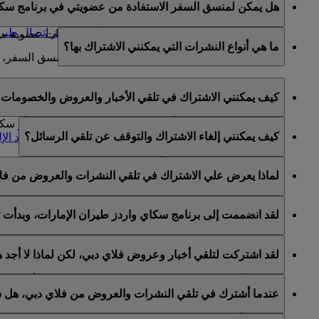
هل يمكن لمنسق السفر الاستفادة من عضويتي في برنامج سكا
تعديل أي معلومات في الحساب تتعلق بعضوية العضو في 
يمكنكم تعيين منسق سفر عن طريق الاتصال
بمركز اتصال طيرا
منسقو السفر غير مخولين للحصول على أية امتيازات عضوية من ح
ما هي أنواع النشرات التي يمكنني الاشتراك بها؟
لمزيد من المعلومات حول شروط وأحكام تعيين منسق السفر، 
يمكنكم الاشتراك في ما يلي:
كيف يمكنني الاشتراك في تلقي الأخبار والعروض والخصومات ع
أخبار وعروض طيران الإمارات
أخبار وعروض سكاي واردز طيران الإمارات
يمكنكم الاشتراك لتلقي أخبار وعروض طيران الإمارات و/أو س
كيف يمكنني إلغاء الاشتراك والتوقف عن تلقي الرسائل؟
أخبار وعروض فلاي دبي
واردز الخاص بكم والانتقال إلى قسم "
إدارة اشتراكات البريد الإ
يمكنكم إلغاء الاشتراك في أي وقت عبر رابط إلغاء الاشتراك ا
لماذا يعرض علي الاشتراك في تلقي النشرات والعروض من فل
طيران الإمارات أو عبر التواصل مع طيران الإمارات أو فلاي دب
يشمل برنامج الولاء سكاي واردز طيران الإمارات كلا من طيران 
لقد انضممت إلى برنامج سكاي واردز طيران الإمارات، وبدأت 
لقد اتيح لكم خيار الاشتراك لتلقي النشرات والعروض من طيران 
لقد اشتركت لتلقي أخبار وعروض فلاي دبي، لكن لماذا لا أجد
الخاصة بكم على هذا الأساس.
هذا يعني أن عنوان البريد الإلكتروني المستخدم مرتبط بأكثر م
عندما أشترك في تلقي النشرات والعروض من فلاي دبي، هل س
يرجى تسجيل الدخول إلى حساب سكاي واردز طيران الإمارات و