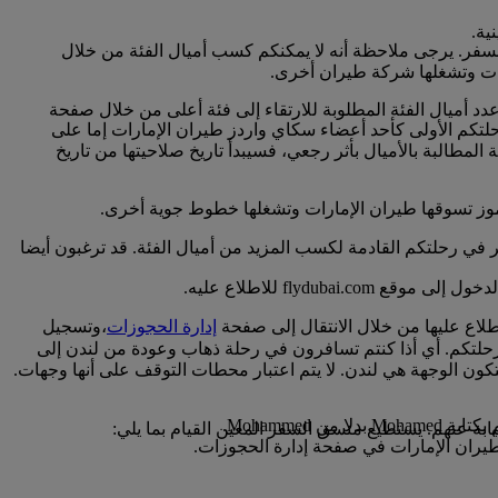
نية.
لسفر. يرجى ملاحظة أنه لا يمكنكم كسب أميال الفئة من خلال
ارات وتشغلها شركة طيران أخرى.
عدد أميال الفئة المطلوبة للارتقاء إلى فئة أعلى من خلال صفحة
خ عادة مع تاريخ رحلتكم الأولى كأحد أعضاء سكاي واردز طيران الإمارات إما على
لمطالبة بالأميال بأثر رجعي، فسيبدأ تاريخ صلاحيتها من تاريخ
لرموز تسوقها طيران الإمارات وتشغلها خطوط جوية أخرى.
ر في رحلتكم القادمة لكسب المزيد من أميال الفئة. قد ترغبون أيضا
flyd للاطلاع عليه.
لاع عليها من خلال الانتقال إلى صفحة
إدارة الحجوزات
،وتسجيل
حلتكم. أي أذا كنتم تسافرون في رحلة ذهاب وعودة من لندن إلى
كون الوجهة هي لندن. لا يتم اعتبار محطات التوقف على أنها وجهات.
Mohamme.
يران الإمارات في صفحة إدارة الحجوزات.