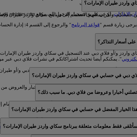
ي واردز طيران الإمارات؟
سكاي واردز طيران الإمارات
ن الإمارات
، أو عن طريق تسجيل الدخول إلى موقع emirates.com وتعبئة النموذج الموجود في هذه
سابكم. ولكن يمكنهم الانضمام إلى برنامج سكاي واردز طيران الإمارا
يرجى زيارة قسم "
قواعد البرنامج
" والرجوع إلى القسم 4: إدارة الحساب.
لى أسعار التذاكر؟
كاي واردز و/أو فلاي دبي عند التسجيل في سكاي واردز طيران الإما
لكتروني
". يمكنكم أيضا تحديث اشتراكاتكم في نشرات فلاي دبي عبر مو
لموجود في أسفل رسائل البريد الإلكتروني الخاصة بفلاي دبي و/أو طي
اي دبي في حسابي في سكاي واردز طيران الإمارات؟
ي عن طريق خدمة العملاء المباشرة أو مركز الاتصال.
الإمارات وفلاي دبي. لذلك، يتوفر لكم خيار تلقي الأخبار والعروض من 
تصلني أخبارا وعروضا من فلاي دبي. ما سبب ذلك؟
الإمارات وسكاي واردز طيران الإمارات و/أو فلاي دبي عند الانضمام إ
 هذا الخيار المفضل في حسابي في سكاي واردز طيران الإمارات؟
ن عضوية واحدة في سكاي واردز طيران الإمارات أو أن الاسم المقدم لا
أتلقى فقط معلومات متعلقة ببرنامج سكاي واردز طيران الإمارات؟
تحديث اشتراكات البريد الإلكتروني الخاصة بكم ضمن
التفضيلات الش