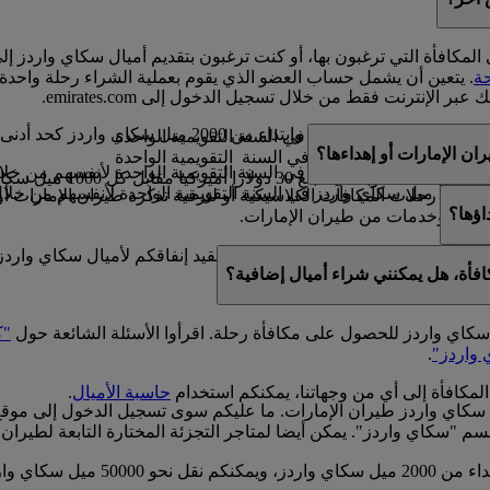
المكافأة التي ترغبون بها، أو كنت ترغبون بتقديم أميال سكاي واردز إ
ة
. يتعين أن يشمل حساب العضو الذي يقوم بعملية الشراء رحلة واحدة
عبر الإنترنت فقط من خلال تسجيل الدخول إلى emirates.com.
200 ميل سكاي واردز كحد أدنى.
ة
ن الإمارات أو إهداءها؟
ل
 مقابل رحلات المكافآت الكلاسيكية أو لترقية تذكرة طيران الإمارات أو 
اؤها؟
منتجات وخدمات من طيران الإمارات.
لمكافآت الكلاسيكية والترقيات. فيما لا نقيد إنفاقكم لأميال سكاي وا
افأة، هل يمكنني شراء أميال إضافية؟
ات على
حاسبة الأميال
.
ل سكاي واردز للحصول على مكافأة رحلة. اقرأوا الأسئلة الشائعة حول
"ك
 واردز"
.
المكافأة إلى أي من وجهاتنا، يمكنكم استخدام
حاسبة الأميال
.
 سكاي واردز طيران الإمارات. ما عليكم سوى تسجيل الدخول إلى موق
سم "سكاي واردز". يمكن أيضا لمتاجر التجزئة المختارة التابعة لطيران 
يمكن نقل أميال سكاي واردز ضمن مض