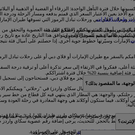
ونها خلال فترة التأهل الواحدة: الزرقاء أو الفضية أو الذهبية أو البلاتي
الأخذ بعين الاعتبار السعر الذي قمتم بدفعه ومسار الرحلة ودرجة ا
دز طيران الإمارات
.
ارات ورحلات فلاي دبي ورحلات تبادل الرموز التي تسوقها طيران الإم
ا يكفي من أميال الفئة. يمكنكم الاطلاع على فئة العضوية والتحقق من 
أميال التي سوف تكسبونها على رحلتكم القادمة.
 13 شهرا ابتداء من التاريخ الذي كسبتم الأميال فيه للمرة الأولى، ويتوافق هذا التاري
لشبكي، طالما قمتم بتسجيل الدخول.
ات
.
 الإمارات وسيّرتها خطوط جوية أخرى. إذا حصلتم على أميال فئة نتيجة ا
قيامكم بالسفر مع طيران الإمارات أو فلاي دبي أو على رحلات تبادل ا
ئة أعلى، ففكروا في الارتقاء إلى سعر تذكرة أعلى أو ترقية درجة السف
نسبة 20% خلال فترة اشتراككم.
 إذا كان لديكم حجز مع فلاي دبي، فستحتاجون إلى تسجيل الدخول إلى موقع ubai.com
لوجهة، ما المقصود بذلك؟
ي تم شراؤها باستخدام أميال سكاي واردز) في "رحلاتي" ويمكنكم الاط
 رحلتكم، والوجهة: هي المطار الذي ينتهي فيه كل قطاع من خط سير ر
ي أوكلاند، فيما ستكون أوكلاند هي وجهة المغادرة في رحلة العودة وست
لية:
موجود في حساب سكاي واردز طيران الإمارات؛ مثلا إذا قمتم بكتابة Mohamed بدلا من d
 غير مرتبط بالحجز. للتحديث، يرجى إضافة رقم عضوية سكاي واردز ط
إنترنت؟
ها
بمركز اتصال طيران الإمارات
للحصول على المساعدة.
ا إذا شاركتم بيانات تسجيل الدخول إلى حسابكم معه.