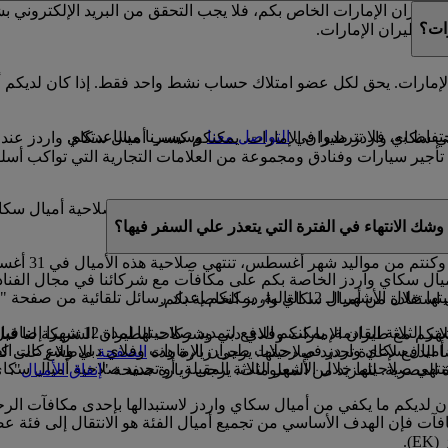
يران الإمارات الخاص بكم، فلا يجب التحقق من البريد الإلكتروني 
ات؟
دز طيران الإمارات.
إمارات. يحق لكل عضو امتلاك حساب نشط واحد فقط. إذا كان لديكم أ
فاظ به، فلا تترددوا في
التواصل معنا
وسيسرنا مساعدتكم.
 في سكاي واردز طيران الإمارات. يمكنكم كسب أميال سكاي واردز عند
ير سيارات وفنادق ومجموعة من العلامات التجارية التي تواكب أسلو
صة بكم صالحة لمدة 3 سنوات من تاريخ كسبها. وخلال السنة الميلادية التي سوف تنتهي فيه
شك الانتهاء في الفترة التي يتعذر علي السفر فيها؟
ال سكاي واردز الخاصة بكم على مكافآت مع شركائنا في مجال الفنادق،
يركم بموعد انتهاء صلاحية أميال سكاي واردز.
 استفادة من أميال سكاي واردز الخاصة بكم.
إذا كان لديكم أي أميال سكاي وارد
ان الإمارات وفلاي دبي وشركات الطيران الشريكة لنا قبل 11 شهرا من موعد السفر
ق أميال سكاي واردز في رحلات طيران الإمارات وفلاي دبي وشركات الطي
 الدفع لإعادة تجديد صلاحيتها. يرجى زيارة هذه
الصفحة
للاطلاع على كا
تهي صلاحيتها خلال الأشهر الثلاثة المقبلة، أو تجديد صلاحية أميال سكا
اة العصرية. للمزيد من المعلومات، يرجى زيارة صفحة "
إنفاق الأميال
".
كان لديكم ما يكفي من أميال سكاي واردز لاستبدالها بإحدى مكافآت ال
آت فإن الهدف الأساسي من تجميع أميال الفئة هو الانتقال إلى فئة ع
).