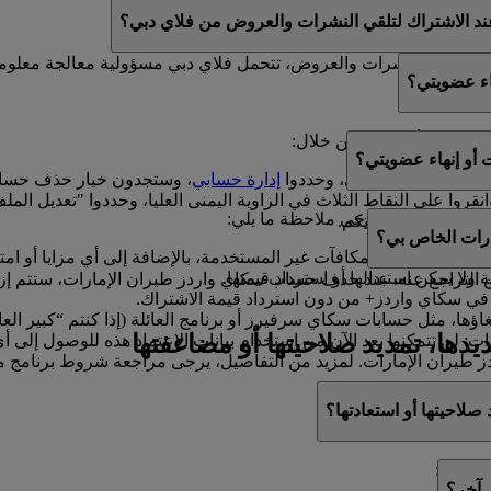
ك العروض الترويجية من فلاي دبي للعطلات.
ند الاشتراك لتلقي النشرات والعروض من فلاي دبي؟
ي تتلقوا النشرات والعروض، تتحمل فلاي دبي مسؤولية معالجة معلوم
اء عضويتي؟
ويتكم في أي وقت من خلال:
أو إنهاء عضويتي؟
ا إلى ملفكم الشخصي، وحددوا
إدارة حسابي
، وستجدون خيار حذف حساب
انقروا على النقاط الثلاث في الزاوية اليمنى العليا، وحددوا "تعديل
هاء عضويتكم، فيرجى ملاحظة ما يلي:
ون سعداء بمساعدتكم.
رات الخاص بي؟
ل الأميال والمكافآت غير المستخدمة، بالإضافة إلى أي مزايا أو امتيا
ولا يمكن استبدالها أو استرداد قيمتها.
لتراجع عنه. عند حذف حساب سكاي واردز طيران الإمارات، ستتم إزالة ك
في سكاي واردز+ من دون استرداد قيمة الاشتراك.
اؤها، مثل حسابات سكاي سرفيرز أو برنامج العائلة (إذا كنتم “كبير ال
ديدها، تمديد صلاحيتها أو مضاعفتها
ت: لن تتمكنوا بعد الآن من استخدام بيانات الاعتماد هذه للوصول إ
طيران الإمارات. لمزيد من التفاصيل، يرجى مراجعة شروط برنامج م
 صلاحيتها أو استعادتها؟
ن خلال:
 آخر؟