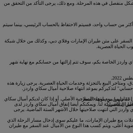
بشكل منفصل في هذه المرحلة. ومع ذلك، يرجى التأكد من التحقق من
كثر من حساب واحد، فسيتم الاحتفاظ بالحساب الرئيسي، بينما سيتم
 السفر على متن طيران الإمارات وفلاي دبي، وكذلك من خلال شبكة
ب الحياة العصرية.
ا صلاحية أميال سكاي واردز الخاصة بكم، سوف تتم إزالتها من حسابكم مع نهاية شهر
 ومتاجر البيع بالتجزئة وخدمات الحياة العصرية. يرجى زيارة هذه
ز ستنتهي صلاحيتها خلال الأشهر الثلاثة القادمة، يمكنكم الدفع لتمديد صلاحيتها لمدة 12 شهرا إضافيا اعتبارا من يوم انتهاء الصلاحية الأصلي. أو إذا كان لديكم أميال سكاي
.
ران الشريكة لنا. ويمكنكم أيضا إنفاق أميال سكاي واردز لدى
مل التفاصيل.
ي واردز التي انتهت صلاحيتها خلال الأشهر الستة الماضية. يرجى
رحلات مع طيران الإمارات، ما عليكم سوى إدخال مسار الرحلة الذي
ضوية أعلى، ويتم كسب هذا النوع من الأميال عند السفر مع طيران