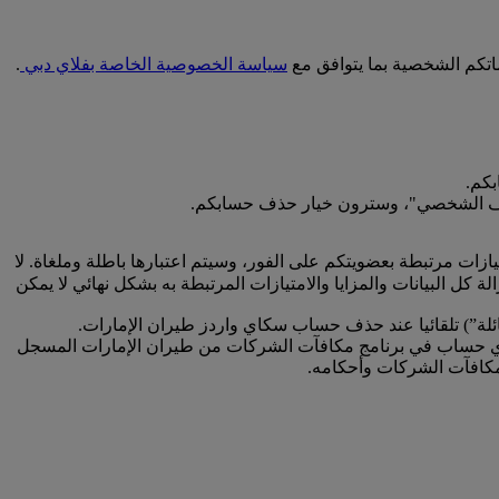
اتكم الشخصية بما يتوافق مع
سياسة الخصوصية الخاصة بفلاي دبي
.
كم.
 الملف الشخصي"، وسترون خيار حذف حسابكم.
زات مرتبطة بعضويتكم على الفور، وسيتم اعتبارها باطلة وملغاة. لا
ل البيانات والمزايا والامتيازات المرتبطة به بشكل نهائي لا يمكن
عائلة”) تلقائيا عند حذف حساب سكاي واردز طيران الإمارات.
لى أي حساب في برنامج مكافآت الشركات من طيران الإمارات المسجل
كافآت الشركات وأحكامه.