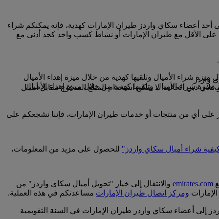
لى أحد أعضاء سكاي واردز طيران الإمارات كهدية، فإنه يمكنكم شراء
 على الأقل مع طيران الإمارات أو نشاط كسب واحد كحد أدنى مع
فلاي دبي الحالية. لا يمكن استخدام المبلغ المدفوع مقابل أميال
ردز على أي من منتجات أو خدمات طيران الإمارات، فإننا نشجعكم على
يفية شراء أميال سكاي واردز"
للحصول على مزيد من المعلومات،
ع
emirates.com
والانتقال إلى خيار "تحويل أميال سكاي واردز" من
الإمارات
ومركز اتصال طيران الإمارات
مساعدتكم في هذه العملية.
اعفات الرقم 1000، وابتداء من 2000 ميل سكاي واردز، ويمكنكم نقل نحو 50000 ميل سكاي واردز إلى أعضاء سكاي واردز طيران الإمارات في السنة التقويمية