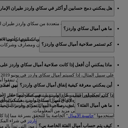
كلا، بما أن حسابات سكاي سرفيرز مرتبطة بحساب سكاي واردز ط
هل يمكنني دمج حسابين أو أكثر في سكاي واردز طيران الإمار
عنوان البريد الإلكتروني الأساسي المسجل في حساب سكاي وار
للأسف، لا يمكن دمج حسابات متعددة من سكاي واردز طيران ال
ما هي أميال سكاي واردز؟
إغلاق الحسابات الأخرى.
إذا كنتم بحاجة إلى مساعدة في تحديد الحساب الذي تريدون الاحت
تعد أميال سكاي واردز عملة المكافآت التي تكسبونها كأعضاء
كم تستمر صلاحية أميال سكاي واردز؟
شركائنا العالمية، التي تضم شركات طيران ومصارف وشركات تأج
أميال سكاي واردز الخا
ماذا يمكنني أن أفعل إذا كانت صلاحية أميال سكاي واردز على و
ميلادكم.
على سبيل المثال، إذا كسبتم أميال سكاي واردز في يونيو 2019 وكنتم من مواليد شهر أغسطس، تنتهي صلاحية هذه الأميال في 31 أغسطس 2022.
إذا لم تخططوا لرحلة سفر في وقت قريب، يمكنكم أن تنفقوا أمي
أين يمكنني معرفة كيفية إنفاق أميال سكاي واردز؟
إذا كان لديكم أي أميال سكاي واردز في حسابكم ستنتهي صلاحيتها خلال الأشهر الـ 12 التالية، يمكنكم إعداد رسائل تلقائية من صفحة "حسابي" لتذك
الصفحة
لرؤية قائمة شركائنا الكاملة حيث يمكنكم تحقيق أقصى
إذا كنتم تخططون للسفر في المستقبل، فيمكنكم أيضا حجز رحلاتكم مع طير
هناك العديد من الطرق لإنفاق أميال سكاي واردز. يمكنكم إنفا
واردز انتهت صلاحيتها خلال الأشهر الستة الماضية، فيمكنكم أيضا
ما هي أميال الفئة؟
يتوفر لديكم أيضا خيار تمديد صلاحية أميال سكاي واردز التي ستن
شركائنا في مجال الفنادق، ومتاجر البيع بالتجزئة وخدمات الحي
الضغط
هنا
للاطلاع على مزيد من المعلومات.
استخدموا "
حاسبة الأميال
" الخاصة بنا للتحقق بسرعة مما إذا 
في الوقت الذي يتم استخدام
أميال سكاي واردز
في شراء المكاف
اخترتموه لمعرفة عدد الأميال المطلوبة.
كيف يتم حساب أميال الفئة الخاصة بي؟
الإمارات وفلاي دبي أو على رحلات تبادل الرموز التي تبدأ بالرمز (EK