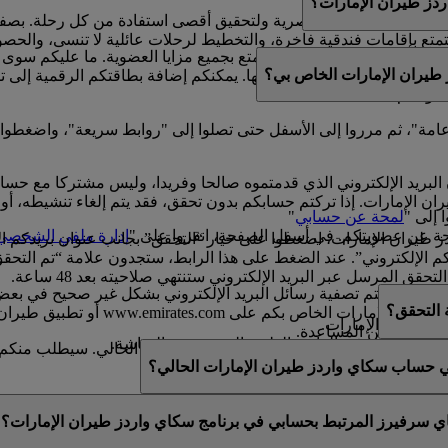
ز طيران الإمارات؟
لتتكامل مع حياتهم العصرية ولتحقيق أقصى استفادة من كل رحلة. بصف
ع بإقامات فندقية فاخرة، والتخطيط لرحلات عائلية لا تنسى، والحصول ع
امتلاك بطاقة بلاستيكية للتمتع بجميع مزايا العضوية. ما عليكم سوى
طيران الإمارات الخاص بي؟
مشوقة.
واصلة كسب الأميال واستبدالها. يمكنكم إضافة بطاقتكم الرقمية إلى 
ضويتكم.
ة عامة"، ثم مرروا إلى الأسفل حتى تصلوا إلى "روابط سريعة"، واضغطوا
البريد الإلكتروني الذي قدمتموه صالحا وفريدا، وليس مشتركا مع حس
الإمارات. إذا تركتم حسابكم بدون تحقق، فقد يتم إلغاء تنشيطه، أو قد
 إلى "
لمحة عن حسابي
"
ة عن عضويتكم. في أسفل الصفحة، انقروا على "
إدارة ملفي الشخصي
يران الإمارات، اضغطوا على خيار “التحقق” بجانب عنوان بريدكم ال
طلب منكم “تأكيد عنوان بريدكم الإلكتروني”. عند الضغط على هذا الرابط، ستجدون عل
 المرسل عبر البريد الإلكتروني ستنتهي صلاحيته بعد 48 ساعة.
فيها، إذ تتم تصفية رسائل البريد الإلكتروني بشكل غير صحيح في بعض ال
ة التحقق؟
رسالة التحقق من خلال تسجيل الدخول 
ز طيران الإمارات.
ى مزيد من المساعدة.
لاث الموجودة في الزاوية العلوية اليسرى من الشاشة.
يد​حتى بعد التحقق من عنوان بريدكم الإلكتروني الحالي. سيطلب منكم ال
صية أو عدلوها.
في حساب سكاي واردز طيران الإمارات الحالي؟
عنوان بريد إلكتروني فريد. إذا تمت مشاركة عنوان بريدكم الإلكترو
اي سرفيرز المرتبط بحسابي في برنامج سكاي واردز طيران الإمارات؟
قق منه. يرجى
التواصل معنا
للحصول على المزيد من المساعدة.