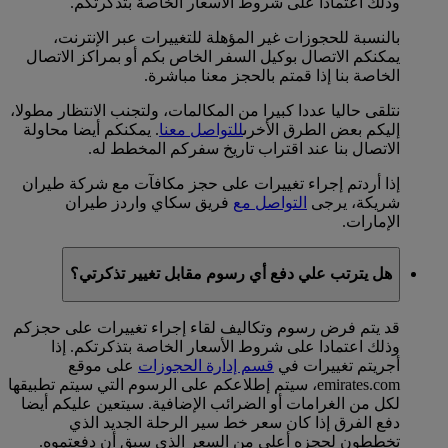
وذلك اعتمادا على شروط الأسعار الخاصة بتذكرتكم.
بالنسبة للحجوزات غير المؤهلة للتغييرات عبر الإنترنت،
يمكنكم الاتصال بوكيل السفر الخاص بكم أو بمراكز الاتصال
الخاصة بنا إذا قمتم بالحجز معنا مباشرة.
نتلقى حاليا عددا كبيرا من المكالمات، ولتجنب الانتظار مطولا،
إليكم بعض الطرق الأخرى
للتواصل معنا
. يمكنكم أيضا محاولة
الاتصال بنا عند اقتراب تاريخ سفركم المخطط له.
إذا أردتم إجراء تغييرات على حجز مكافآت مع شركة طيران
شريكة، يرجى
التواصل مع
فريق سكاي واردز طيران
الإمارات.
هل يترتب علي دفع أي رسوم مقابل تغيير تذكرتي؟
قد يتم فرض رسوم وتكاليف لقاء إجراء تغييرات على حجزكم
وذلك اعتمادا على شروط الأسعار الخاصة بتذكرتكم. إذا
أجريتم تغييرات في
قسم إدارة الحجوزات
على موقع
emirates.com، سيتم إطلاعكم على الرسوم التي سيتم تطبيقها
لكل من الغرامات أو الضرائب الإضافية. سيتعين عليكم أيضا
دفع الفرق إذا كان سعر خط سير الرحلة الجديد الذي
تخططون لحجزه أعلى من السعر الذي سبق أن دفعتموه.