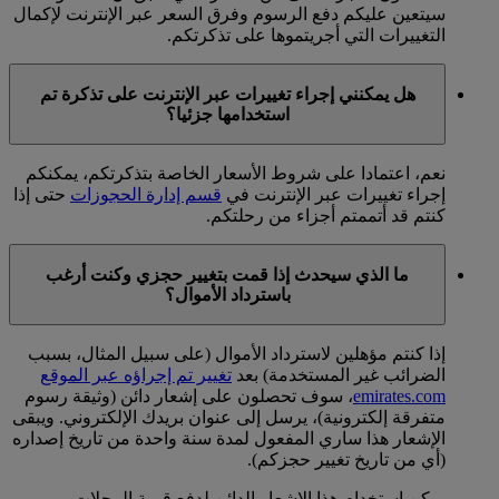
سيتعين عليكم دفع الرسوم وفرق السعر عبر الإنترنت لإكمال
التغييرات التي أجريتموها على تذكرتكم.
هل يمكنني إجراء تغييرات عبر الإنترنت على تذكرة تم
استخدامها جزئيا؟
نعم، اعتمادا على شروط الأسعار الخاصة بتذكرتكم، يمكنكم
إجراء تغييرات عبر الإنترنت في
قسم إدارة الحجوزات
حتى إذا
كنتم قد أتممتم أجزاء من رحلتكم.
ما الذي سيحدث إذا قمت بتغيير حجزي وكنت أرغب
باسترداد الأموال؟
إذا كنتم مؤهلين لاسترداد الأموال (على سبيل المثال، بسبب
الضرائب غير المستخدمة) بعد
تغيير تم إجراؤه عبر الموقع
emirates.com
، سوف تحصلون على إشعار دائن (وثيقة رسوم
متفرقة إلكترونية)، يرسل إلى عنوان بريدك الإلكتروني. ويبقى
الإشعار هذا ساري المفعول لمدة سنة واحدة من تاريخ إصداره
(أي من تاريخ تغيير حجزكم).
يمكن استخدام هذا الإشعار الدائن لدفع قيمة الرحلات