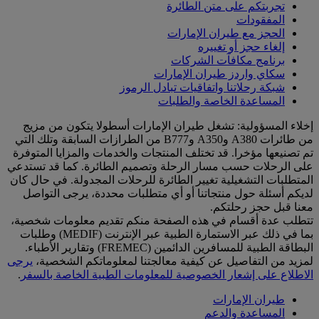
تجربتكم على متن الطائرة
المفقودات
الحجز مع طيران الإمارات
إلغاء حجز أو تغييره
برنامج مكافآت الشركات
سكاي واردز طيران الإمارات
شبكة رحلاتنا واتفاقيات تبادل الرموز
المساعدة الخاصة والطلبات
إخلاء المسؤولية: تشغل طيران الإمارات أسطولا يتكون من مزيج
من طائرات A380 وA350 وB777 من الطرازات السابقة وتلك التي
تم تصنيعها مؤخرا. قد تختلف المنتجات والخدمات والمزايا المتوفرة
على الرحلات حسب مسار الرحلة وتصميم الطائرة. كما قد تستدعي
المتطلبات التشغيلية تغيير الطائرة للرحلات المجدولة. في حال كان
لديكم أسئلة حول منتجاتنا أو أي متطلبات محددة، يرجى التواصل
معنا قبل حجز رحلتكم.
تتطلب عدة أقسام في هذه الصفحة منكم تقديم معلومات شخصية،
بما في ذلك عبر الاستمارة الطبية عبر الإنترنت (MEDIF) وطلبات
البطاقة الطبية للمسافرين الدائمين (FREMEC) وتقارير الأطباء.
لمزيد من التفاصيل عن كيفية معالجتنا لمعلوماتكم الشخصية،
يرجى
الاطلاع على إشعار الخصوصية للمعلومات الطبية الخاصة بالسفر
.
طيران الإمارات
المساعدة والدعم