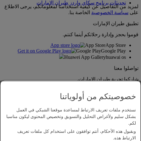
تحديثات برنامج سكاي واردز طيران الإمارات
لمزيد من التفاصيل عن كيفية استخدامنا لمعلوماتكم، يرجى الاطلاع
على
سياسة الخصوصية
الخاصة بنا.
تطبيق طيران الإمارات
قوموا بحجز وإدارة رحلاتكم أينما كنتم.
App Store
App Store
Google Play
Google Play
Huawei App Gallery
huawai os
تواصلوا معنا
شاركوا تجربة طيران الإمارات.
خصوصيتكم من أولوياتنا
نستخدم ملفات تعريف الارتباط لمساعدة موقعنا الشبكي في العمل
بشكل سليم ولأغراض التحليل والتسويق وتخصيص المحتوى ليكون مناسبا
لكم.
وبقبول هذه الأحكام، أنتم توافقون على استخدام كل ملفات تعريف
بيان إمكانية الدخول
الارتباط هذه.
اتصل بنا