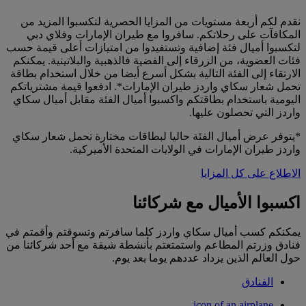
نقدم لكم أربعة مستويات من المزايا الحصرية لتكسبوا المزيد من
المكافآت على رحلاتكم. سافروا مع طيران الإمارات وفلاي دبي
لتكسبوا أميال فئة إضافية وتستفيدوا من امتيازات أعلى قيمة حسب
فئات العضوية، من الزرقاء إلى الفضية فالذهبية والبلاتينية. يمكنكم
الارتقاء إلى الفئة التالية بشكل أسرع أيضا من خلال استخدام بطاقة
تحمل شعار سكاي واردز طيران الإمارات*. ادفعوا قيمة مشترياتكم
اليومية باستخدام بطاقتكم واكسبوا أميال الفئة مقابل أميال سكاي
واردز التي تحصلون عليها.
*يتوفر عرض أميال الفئة حاليا لبطاقات مختارة تحمل شعار سكاي
واردز طيران الإمارات في الولايات المتحدة الأميركية.
الاطلاع على كل المزايا
اكسبوا الأميال مع شركائنا
يمكنكم كسب أميال سكاي واردز كلما سافرتم وتسوقتم وأقمتم في
فنادق وزرتم المطاعم واستمتعتم بأنشطة شيقة مع أحد شركائنا من
حول العالم الذين يزداد عددهم يوما بعد يوم.
الفنادق
icon of an airplane