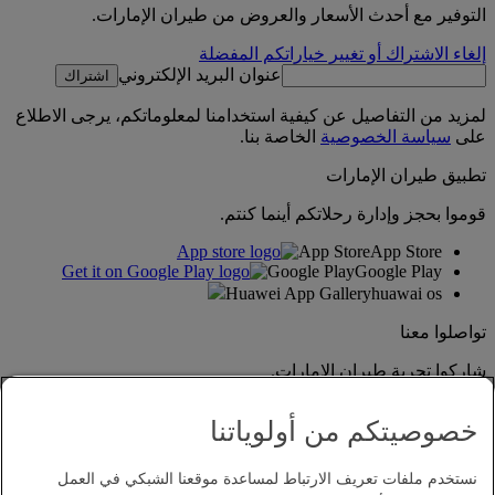
التوفير مع أحدث الأسعار والعروض من طيران الإمارات.
إلغاء الاشتراك أو تغيير خياراتكم المفضلة
عنوان البريد الإلكتروني
اشتراك
لمزيد من التفاصيل عن كيفية استخدامنا لمعلوماتكم، يرجى الاطلاع
على
سياسة الخصوصية
الخاصة بنا.
تطبيق طيران الإمارات
قوموا بحجز وإدارة رحلاتكم أينما كنتم.
App Store
App Store
Google Play
Google Play
Huawei App Gallery
huawai os
تواصلوا معنا
شاركوا تجربة طيران الإمارات.
خصوصيتكم من أولوياتنا
نستخدم ملفات تعريف الارتباط لمساعدة موقعنا الشبكي في العمل