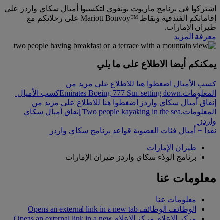
اشتركوا في برنامج ماريوت بونفوي لتكسبوا أميال سكاي واردز على
إقاماتكم الفندقية ونقاط ™Mariott Bonvoy على رحلاتكم مع
طيران الإمارات.
معرفة المزيد
يمكنكم أيضا الاطلاع على ما يلي
كسب الأميال اضغطوا هنا للاطلاع على مزيد من
المعلومات.
Emirates Boeing 777 Sun setting down
كسب الأميال
إنفاق أميال سكاي واردز اضغطوا هنا للاطلاع على مزيد من
المعلومات.
Two people kayaking in the sea
إنفاق أميال سكاي
واردز
نقدا + أميال
فئات العضوية
قواعد برنامج سكاي واردز
طيران الإمارات
برنامج الولاء سكاي واردز طيران الإمارات
معلومات عنا
معلومات عنا
الوظائف
الوظائف Opens an external link in a new tab
مركز الإعلام
مركز الإعلام Opens an external link in a new