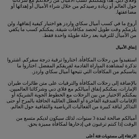
وفلاي دبي. هذا ويمكنكم كسب الأميال من رحلاتكم مع شركائنا
حول العالم أو زيادة رصيدكم من خلال شراء الأميال أو إهدائها أو
مضاعفتها.
أروع ما في كسب أميال سكاي واردز هو اختيار كيفية إنفاقها، ولن
يلزمكم وقت طويل لحصد مكافآت شيقة. يمكنكم كسب ما يكفي
من الأميال للترقية بعد رحلة طويلة واحدة فقط.
إنفاق الأميال
استفيدوا من رحلات المكافأة. اختاروا ترقية درجة سفركم. اشتروا
تذكرة لمشاهدة المباراة القادمة لفريقكم المفضل. اختاروا ما
يناسبكم من المكافآت التي تتيحها أميال سكاي واردز.
بالإضافة إلى رحلات المكافأة والترقيات على متن طائرات طيران
الإمارات، يمكنكم إنفاق أميالكم مع فلاي دبي وشركائنا العالميين.
يمكنكم الاختيار من بين الرحلات مع الخطوط الجوية الشريكة أو
الإقامات الفندقية الفاخرة أو العطل العائلية الحافلة بالمرح أو حتى
التذاكر لباقة كبيرة من الفعاليات الرياضية والثقافية حول العالم.
أميالكم صالحة لمدة 3 سنوات، لذلك سيكون لديكم متسع من
الوقت إذا كنتم ترغبون في إدخارها لمكافأة مميزة بحق.
الارتقاء إلى مستويات فئة أعلى