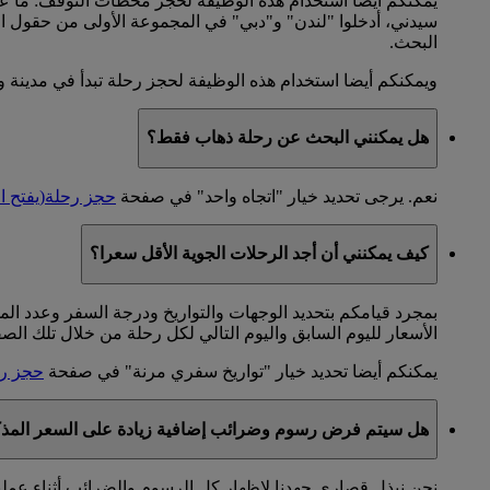
يمكنكم أيضا استخدام هذه الوظيفة لحجز محطات التوقف: ما 
سيدني، أدخلوا "لندن" و"دبي" في المجموعة الأولى من حقول ال
البحث.
ويمكنكم أيضا استخدام هذه الوظيفة لحجز رحلة تبدأ في مدينة وت
هل يمكنني البحث عن رحلة ذهاب فقط؟
نعم. يرجى تحديد خيار "اتجاه واحد" في صفحة
حجز رحلة
(يفتح ا
كيف يمكنني أن أجد الرحلات الجوية الأقل سعرا؟
بمجرد قيامكم بتحديد الوجهات والتواريخ ودرجة السفر وعدد 
الأسعار لليوم السابق واليوم التالي لكل رحلة من خلال تلك الص
يمكنكم أيضا تحديد خيار "تواريخ سفري مرنة" في صفحة
حجز ر
هل سيتم فرض رسوم وضرائب إضافية زيادة على السعر المذكو
نحن نبذل قصارى جهدنا لإظهار كل الرسوم والضرائب أثناء عملية