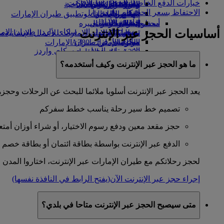
خيارات الدفع الخاصة بالحجز عبر الإنترنت
Skywards Everyday
هانغتشو
السياسة البيئية
متجرنا الرسمي
الأدوات والموارد
الترفيه عن الأطفال
وجبات الدرجة السياحية
الاحتفاظ بسعر الحجز
سكاي واردز رايل
دا نانغ
المشروبات
التقارير البيئية
ألعاب الأطفال
الهاتف المتحرك وتطبيق طيران الإمارات
حاسبة الأميال
شنزان
أسطول طائراتنا
مجتمعاتنا المحلية
أنشطة للأطفال
إلغاء حجز أو تغييره
أساسيات الحجز عبر الإنترنت
تسجيل الدخول إلى سكاي واردز طيران الإم
بوينج 777
سييم ريب
تعطل الرحلات
مؤسسة طيران الإمارات للأعمال الإنسانية
مؤس
سكاي واردز+
الرعاية
طائرة الإمارات A380
معلومات عن طيران الإمارات
الاستمتاع بالحياة مع سكاي واردز
A350 طائرة الإمارات
الإمارات للطيران الخاص
ما هو الحجز عبر الإنترنت وكيف أستخدمه؟
توزيع المقاعد
يعد الحجز عبر الإنترنت أسلوبا ملائما للبحث عن الرحلات وحجزها.
تصميم خط سير رحلة يناسب خطط سفركم
حجز مقعد معين ودفع رسوم الاختيار، أو شراء أوزان أم
الدفع عبر الإنترنت بواسطة بطاقة ائتمان أو بطاقة خصم 
لحجز رحلاتكم مع طيران الإمارات عبر الإنترنت، اختاروا المدن و
إجراء حجز عبر الإنترنت الآن
(يفتح الرابط في النافذة نفسها)
متى سيصبح الحجز عبر الإنترنت متاحا في بلدي؟