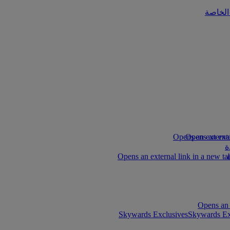
الخاصة
ة
Skywards Exclusives
Skywards Exc