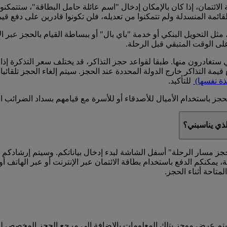
لائتمان، إذا كان بالإمكان إدخال "اسم عائلة حامل البطاقة"، ستتمك
قائمة المنسدلة ولم تتمكنوا من تعديله، فلن تكونوا قادرين على دفع قي
مثل التحويل البنكي أو خدمة "باي بال" أو ببساطة القيام بالحجز عبر ا
على الوقت المتبقي قبل الرحلة.
تغادرون منها. طبقا لقواعد حجز التذاكر، قد يختلف سعر التذكرة إذا 
مة التذاكر خارج الدولة المحددة عند الحجز. سيتم إلغاء الحجز تلقائيا ف
ذة نفسها)
للتأكيد.
جز باستخدام الأميال للأصدقاء أو للأسرة مع قيامهم بسداد الضرائب ال
لذي يناسبني؟
حجز مسار الرحلة" أسفل الشاشة لبدء إدخال بياناتكم. وسيتم إرشادكم خل
، يمكنكم الدفع باستخدام بطاقة الائتمان عبر الإنترنت أو عبر الهاتف 
لمتاحة أثناء الحجز.
د، سيتم عرض موجز بتلك المعلومات بالإضافة إلى مرجع الحجز المخصص 