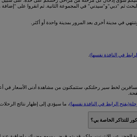
عليكم سوى إدخال كل مرحلة من مراحل رحلتكم على حدة. على سبيل 
بحث ثم "دبي"و"سيدني" في المجموعة الثانية. ثم انقروا على "إضافة
نتهي في مدينة أخرى بعد المرور بمدينة واحدة أو أكثر.
لرابط في النافذة نفسها)
.
المسافرين لخط سير رحلتكم، ستتمكنون من مشاهدة أدنى الأسعار في أ
فحة.
حلة
(يفتح الرابط في النافذة نفسها)
، ما سيؤدي إلى إظهار نتائج الرحلات ل
ر للتذاكر الخاصة بي؟
 الحجز عبر الإنترنت، ولكن قد يتم فرض رسوم وضرائب إضافية عند إصدار