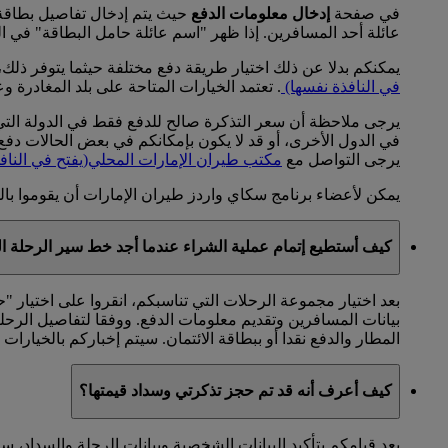
في صفحة
إدخال معلومات الدفع
حيث يتم إدخال تفاصيل بطاقة ا
عائلة أحد المسافرين. إذا ظهر "اسم عائلة حامل البطاقة" في ال
يمكنكم بدلا عن ذلك اختيار طريقة دفع مختلفة حيثما يتوفر ذلك، 
في النافذة نفسها)
. تعتمد الخيارات المتاحة على بلد المغادرة و
يرجى ملاحظة أن سعر التذكرة صالح للدفع فقط في الدولة التي س
في الدول الأخرى، أو قد لا يكون بإمكانكم في بعض الحالات دفع قي
يرجى التواصل مع
مكتب طيران الإمارات المحلي
(يفتح في الناف
يمكن لأعضاء برنامج سكاي واردز طيران الإمارات أن يقوموا بالح
كيف أستطيع إتمام عملية الشراء عندما أجد خط سير الرحلة ا
بعد اختيار مجموعة الرحلات التي تناسبكم، انقروا على اختيار "
بيانات المسافرين وتقديم معلومات الدفع. ووفقا لتفاصيل الرحلة
المطار والدفع نقدا أو ببطاقة الائتمان. سيتم إخباركم بالخيارات ا
كيف أعرف أنه قد تم حجز تذكرتي وسداد قيمتها؟
بعد قيامكم بتأكيد البيانات الشخصية وبيانات الرحلة والسدا