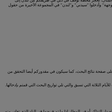
المثال، لحجز محطة توقف في دبي في طريقكم من لندن إلى
 وجهة" وأدخلوا "سيدني" و"لندن" في المجموعة الأخيرة من حقول
على صفحة نتائج البحث، كما سيكون في مقدوركم أيضا التحقق من
لأيام الثلاثة التي تسبق والتي تلي تواريخ البحث التي قمتم بإدخالها.
 التذاكر أو في المطار إذا ما تم فرضها في البلد الذي تغادر منه.