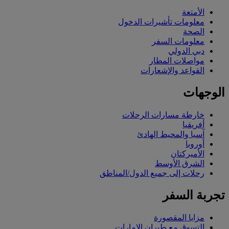
الأمتعة
معلومات تأشيرات الدخول
الصحة
معلومات السفر
دبي الدولي
مواصلات المطار
القواعد والإشعارات
الوجهات
خارطة مسارات الرحلات
أفريقيا
آسيا والمحيط الهادئ
أوروبا
الأميركتان
الشرق الأوسط
رحلات إلى جميع الدول/المناطق
تجربة السفر
مزايا المقصورة
التسوق مع طيران الإمارات