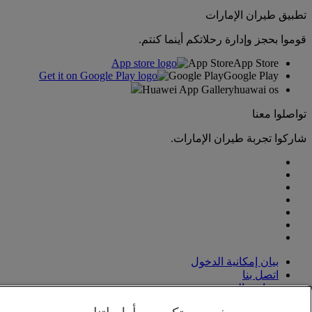
تطبيق طيران الإمارات
قوموا بحجز وإدارة رحلاتكم أينما كنتم.
App Store
App Store
Google Play
Google Play
Huawei App Gallery
huawai os
تواصلوا معنا
شاركوا تجربة طيران الإمارات.
بيان إمكانية الدخول
اتصل بنا
سياسة الخصوصية
الشروط والأحكام
خصوصيتكم من أولوياتنا