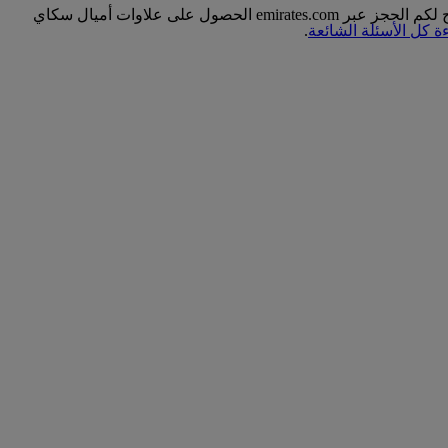
يمكنكم الاستفادة من إمكانية الدخول إلى الصالات ووزن الأمتعة الإضافي في رحلتكم وإن لم يتم حجزها على موقع emirates.com. ويتيح لكم الحجز عبر emirates.com الحصول على علاوات أميال سكاي
ة كل الأسئلة الشائعة
.