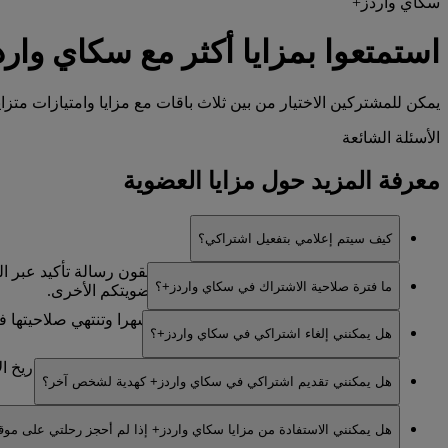
سكاي واردز+
استمتعوا بمزايا أكثر مع سكاي وار
يمكن للمشتركين الاختيار من بين ثلاث باقات مع مزايا وامتيازات متز
الأسئلة الشائعة
معرفة المزيد حول مزايا العضوية
كيف سيتم إعلامي بتفعيل اشتراكي؟
بمجرد دفع رسم الاشتراك السنوي، ستتلقون رسالة تأكيد عبر ال
ما فترة صلاحية الاشتراك في سكاي واردز+؟
عبارة سكاي واردز+ إلى جانب بيانات عضويتكم الأخرى.
هل يمكنني إلغاء اشتراكي في سكاي واردز+؟
تجديد اشتراكات سكاي واردز+ تلقائيا.
لا، تصلح اشتراكات سكاي واردز+ لمدة 12 شهرا بدءا من تاريخ الاشتراك وهي غير قابلة للاسترداد وغير قابلة للتحويل.
هل يمكنني تقديم اشتراكي في سكاي واردز+ كهدية لشخص آخر؟
لا، إن اشتراككم في سكاي واردز+ والمزايا المرتبطة به متاح لاس
هل يمكنني الاستفادة من مزايا سكاي واردز+ إذا لم أحجز رحلتي على موقع mirates.com