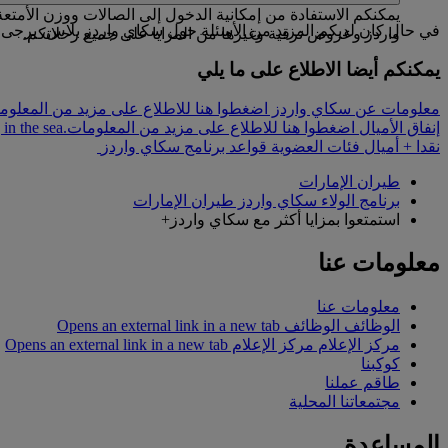
في حال كان لديكم المزيد من الأسئلة حول سكاي واردز بلاس، يرجى 
واردز وعروض ترقية وغيرها من المزايا على جميع رحلاتكم.
يمكنكم أيضا الاطلاع على ما يلي
معلومات عن سكاي واردز اضغطوا هنا للاطلاع على مزيد من المعلوم
إنفاق الأميال اضغطوا هنا للاطلاع على مزيد من المعلومات.
in the sea
نقدا + أميال
فئات العضوية
قواعد برنامج سكاي واردز
طيران الإمارات
برنامج الولاء سكاي واردز طيران الإمارات
استمتعوا بمزايا أكثر مع سكاي واردز+
معلومات عنا
معلومات عنا
الوظائف
الوظائف Opens an external link in a new tab
مركز الإعلام
مركز الإعلام Opens an external link in a new tab
كوكبنا
طاقم عملنا
مجتمعاتنا المحلية
المساعدة