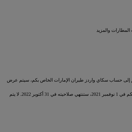
 المطارات والمزيد
ولكم إلى حساب سكاي واردز طيران الإمارات الخاص بكم، سيتم عرض
تصلح اشتراكات سكاي واردز+ لمدة 12 شهرا وتنتهي صلاحيتها في اليوم الأخير من الشهر الثاني عشر. على سبيل المثال، إذا بدأ اشتراككم في 1 نوفمبر 2021، ستنتهي صلاحيته في 31 أكتوبر 2022. لا يتم