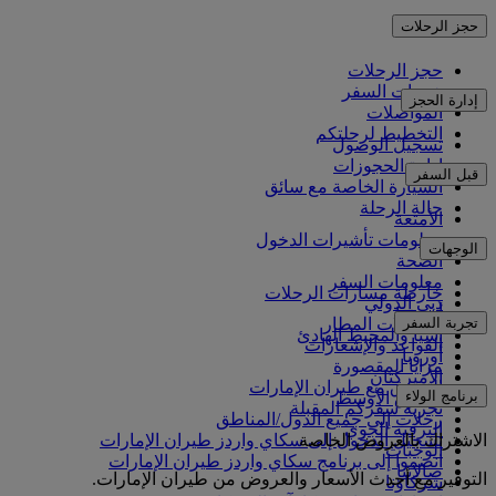
حجز الرحلات
حجز الرحلات
خدمات السفر
إدارة الحجز
المواصلات
التخطيط لرحلتكم
تسجيل الوصول
إدارة الحجوزات
قبل السفر
السيارة الخاصة مع سائق
حالة الرحلة
الأمتعة
معلومات تأشيرات الدخول
الوجهات
الصحة
معلومات السفر
خارطة مسارات الرحلات
دبي الدولي
أفريقيا
تجربة السفر
مواصلات المطار
آسيا والمحيط الهادئ
القواعد والإشعارات
أوروبا
مزايا المقصورة
الأميركتان
التسوق مع طيران الإمارات
برنامج الولاء
الشرق الأوسط
تجربة سفركم المقبلة
رحلات إلى جميع الدول/المناطق
الترفيه الجوي
الاشتراك بالعروض الخاصة
تسجيل الدخول إلى سكاي واردز طيران الإمارات
الوجبات
انضموا إلى برنامج سكاي واردز طيران الإمارات
صالاتنا
التوفير مع أحدث الأسعار والعروض من طيران الإمارات.
شركاؤنا