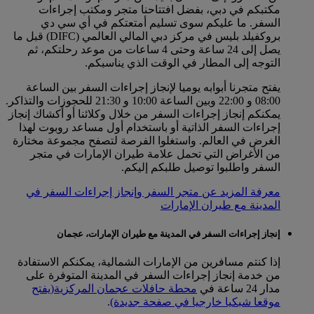
مكتبكم في دبي، بفضل افتتاحنا متجر ومكتب إجراءات
السفر. ما عليكم سوى تسليم أمتعتكم في أي سي دي
بروكفيلد بليس في مركز دبي المالي العالمي (DIFC) قبل ما
يصل إلى 24 ساعة وحتى 4 ساعات من موعد رحلتكم، ثم
التوجه إلى المطار في الوقت الذي يناسبكم.
يفتح متجرنا أبوابه يوميا لإنجاز إجراءات السفر بين الساعة
08:00 و 22:00 وبين الساعة 10:00 و 21:30 للحجوزات والتذاكر.
يمكنكم إنجاز إجراءات السفر من خلال وكلائنا أو أكشاك إنجاز
إجراءات السفر الذاتية أو باستخدام أول مساعد روبوت لهذا
الغرض في العالم. واستغلوا الفرصة لتصفح مجموعة مختارة
من الأغراض التي تحمل علامة طيران الإمارات في متجر
السفر واطلبوا توصيل طلبكم إليكم.
معرفة المزيد عن متجر السفر وإنجاز إجراءات السفر في
المدينة مع طيران الإمارات
إنجاز إجراءات السفر في المدينة مع طيران الإمارات، عجمان
إذا كنتم مسافرين من الإمارات الشمالية، يمكنكم الاستفادة
من خدمة إنجاز إجراءات السفر في المدينة المتوفرة على
مدار 24 ساعة في
محطة حافلات عجمان المركزية
(يفتح
موقعا شبكيا خارجيا في صفحة جديدة)
.