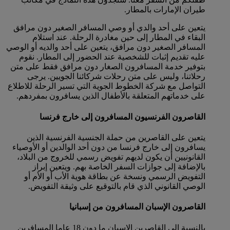
طيران الإمارات بالمطار.
يتعين على أحد والدي أو وصي المسافر الصغير دون مرافق
البقاء في المطار إلى حين مغادرة الرحلة. عند استلام
المسافر الصغير دون مرافق، يتعين على أحد والديه أو الوصي
عليه تقديم إثبات للشخصية عند الحضور إلى المطار. نقوم
بتوفير خدمة المسافرون الصغار دون مرافق فقط على متن
رحلاتنا، وليس على متن رحلات شركائنا الجويين. يرجى
التواصل مع شركة الخطوط الجوية التي تسير الرحلة للاطلاع
على خدماتهم المتعلقة بالأطفال الذين يسافرون بمفردهم.
القاصرون الفرنسيون المسافرون إلى خارج فرنسا
يتعين على القاصرين من حملة الجنسية الفرنسية الذين
يسافرون إلى خارج فرنسا من دون أحد الوالدين أو الأوصياء
القانونيين أن يكون لديهم تفويض رسمي للخروج من البلاد،
بالإضافة إلى جوازات السفر الخاصة بهم. ويتعين إبراز
التفويض الرسمي ونسخة عن بطاقة هوية الأب أو الأم أو
الوصي القانوني الذي قام بالتوقيع على وثيقة التفويض.
القاصرون الإسبان المسافرون من إسبانيا
بالنسبة إلى القاصرين الإسبان ما دون 18 عاما المسافرين