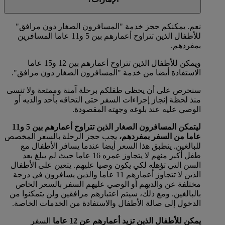
نعم. يمكنكم حجز خدمة "المسافرون الصغار دون مرافق"
للأطفال الذين تتراوح أعمارهم بين 5 و11 عاما المسافرين
بمفردهم.
ويمكن للأطفال الذين تتراوح أعمارهم بين 12 و15 عاما
الاستفادة أيضا من خدمة "المسافرون الصغار دون مرافق".
سنحرص على أن يحظى طفلكم برحلة آمنة وممتعة ولا تنسى
منذ لحظة إنجاز إجراءات السفر حتى التحاقه بأحد والديه أو
الوصي عليه عند بلوغه وجهته المقصودة.
ليتمكن المسافرون الصغار الذين تتراوح أعمارهم بين 5 و11
عاما من السفر بمفردهم،
يجب حجز الرحلة بالسعر المخصص
للبالغين. ينطبق هذا السعر أيضا عندما يسافر الأطفال مع
طفل أكبر منهم لا يتجاوز عمره 16 عاما حيث لم يبلغ بعد
السن التي تؤهله لكي يكون وصيا عليهم. يتعين على الأطفال
الذين لا تتجاوز أعمارهم 11 عاما والذين يسافرون في درجة
مختلفة عن والديهم أو الوصي عليهم السفر بالسعر الخاص
بالبالغين. ومع ذلك، سيتم اعتبارهم مرافقين ولن يتمكنوا من
الدخول إلى صالة الأطفال والاستفادة من الخدمات الخاصة.
يمكن للأطفال الذين تزيد أعمارهم عن 12 عاما
السفر