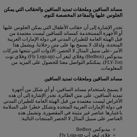
مساند الساقين وملحقات تمديد الساقين والحقائب التي يمكن
الجلوس عليها والمقاعد المخصصة للنوم.
تجدر الإشارة إلى أن حقائب الأطفال التي يمكن الجلوس عليها
أو الأجهزة المستخدمة كمساند للساقين ليست معتمدة من
قبل الهيئة العامة للطيران المدني في دولة الإمارات العربية
المتحدة، ولذلك لا يسمح بها على متن رحلاتنا. ويشمل هذا
الأمر -على سبيل المثال لا الحصر- الأدوات التي تنتجها شركات
بيدبوكس (Bedbox) وفلاي ليغز أب (Fly Legs-up) وفلاي توت
(FLY-Tot). يمكنكم التواصل معنا للحصول على المزيد من
المعلومات.
مساند الساقين وملحقات تمديد الساقين
لا يسمح باستخدام مساند الساقين، أو أي شكل من أجهزة
تمديد الساقين، على متن الطائرة. تجدر الإشارة إلى أن هذه
الأغراض ليست معتمدة من قبل الهيئة العامة للطيران المدني
في دولة الإمارات العربية المتحدة وتشكل خطرا على السلامة
باعتبارها عناصر غير مثبتة في المقصورة. وتشمل هذه
العناصر على سبيل المثال لا الحصر المنتجات التالية:
بيدبوكس Bedbox
فلاي ليغز أب Fly Legs-up