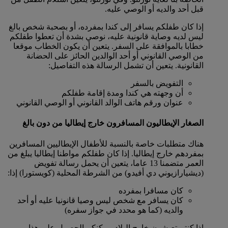
قبل أحد والديه أو الوصي عليه.
إذا كان طفلكم يسافر إلى كندا بمفرده، أو بصحبة شخص بالغ
ليس لديه وصاية قانونية عليه، نوصي بشدة أن تعطوا طفلكم
خطابا بالموافقة على السفر. يتعين أن يكون الخطاب موقعا
من الوصي القانوني أو أحد الوالدين الحائز على الحضانة
القانونية. يتعين أن تشمل الرسالة هذه التفاصيل:
التفويض بالسفر
أن وجهته هي كندا ومدة إقامة طفلكم
عنوان ورقم هاتف الوالد القانوني أو الوصي القانوني
الصغار الإيطاليون المسافرون خارج إيطاليا من دون بالغ
هناك متطلبات خاصة بالنسبة للأطفال الإيطاليين المسافرين
بمفردهم خارج إيطاليا. إذا كان طفلكم مواطنا إيطاليا يبلغ من
العمر متضمنا 13 عاما، يتعين أن يحمل رسالة تفويض
(ديشيارازيوني دي أفيدو) من الشرطة المحلية (كويستورا) إذا:
كان مسافرا بمفرده
كان يسافر مع شخص ليس وصيا قانونيا عليه أو أحد
والديه (كما هو محدد في جواز سفره)
إذا كنتم تعيشون خارج البلاد، يمكنكم الحصول على هذا