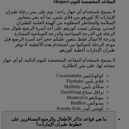
المقاعد المخصصة للنوم Sleepers
لا يسمح باستخدام أي جهاز راحة / نوم على متن رحلة طيران
الإمارات إلا كوزيغو من فلاي بايبي، بما أنه يفي بمعايير
السلامة والمخاطر المطلوبة من الهيئة العامة للطيران
المدني. ويمكن تثبيت كوزيغو على أحد أسرة الرضع طوال مدة
الرحلة في الدرجة السياحية والدرجة السياحية الممتازة
ودرجة الأعمال فقط. يتعين عليكم حجز أحد أسرة الرضع قبل
موعد الرحلة لتتمكنوا من استخدام هذه الأغطية. لا توفر
طيران الإمارات أغطية كوزيغو.
لا يسمح باستخدام المقاعد المخصصة للنوم التالية، أو أي جهاز
مشابه لها، على متن الطائرة:
كوكونابايبي Cocoonababy
فلاي بايبي Flyebaby
سكاي بايبي SkyBaby
ترافل سناغ TravelSnug
مونكيغو MonkeyGo
بيدبوكس BedBox
كوشي كيدز Kooshy Kids
ما هي قواعد تذاكر الأطفال والرضع المسافرين على
خطوط طيران الإمارات؟