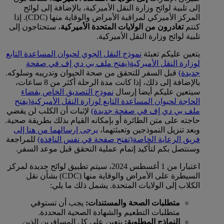
إلى تلبية لوائح وزارة النقل الأميركية، بالإضافة إلى لوائح
المركز الأميركي لمراقبة الأمراض والوقاية منها (CDC). إذا
كنتم
تغادرون من الولايات المتحدة الأميركية
، ستحتاجون إلى
تلبية لوائح وزارة النقل الأميركية.
يتعين عليكم تعبئة
نموذج النقل الجوي لحيوان المساعدة التابع
لوزارة النقل الأميركية
(يفتح ملف بي دي إف في صفحة
جديدة)
قبل السفر للتحقق من صحة الحيوان وتدريبه وسلوكه.
بالإضافة إلى ذلك، إذا كانت مدة الرحلة أكثر من 8 ساعات،
سيتعين عليكم أيضا إرسال
نموذج التصديق الخاص بقضاء
الحاجة لحيوان المساعدة التابع لوزارة النقل الأميركية
(يفتح
ملف بي دي إف في صفحة جديدة)
لإثبات أن الكلب لن يقضي
حاجته على متن الطائرة أو بإمكانه القيام بذلك بطريقة صحية.
وبعد تنزيل النموذجين وتعبئتهما،
يرجى إرسالهما من هنا إلى
فريق الرعاية الخاصة
(تفتح صفحة في نفس النافذة)
للمراجعة
وسنتصل بكم لتأكيد إتمام عملية التحقق قبل موعد السفر.
اعتبارا من 1 أغسطس 2024، سيتم تطبيق لوائح جديدة لمركز
السيطرة على الأمراض والوقاية منها (CDC) بشأن نقل
الكلاب إلى الولايات المتحدة. يشمل ذلك ما يلي:
متطلبات الصحة والمستندات:
يجب أن تستوفي
متطلبات التطعيم والشهادة الصحية المحددة.
النماذج المطلوبة:
يتعين على كل المسافرين الذين