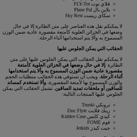
فلاي توت FLY-Tot
بلاين بال Plane Pal
سكاي ريست Sky Rest
لا يمكنكم نقل هذه العناصر على متن الطائرة إلا في حال
وضعها في الخزائن العلوية كأمتعة مقصورة عادية ضمن الوزن
المسموح به وألا يتم استخدامها أثناء الرحلة.
الحقائب التي يمكن الجلوس عليها
لا يمكنكم نقل الحقائب التي يمكن الجلوس عليها على متن
الطائرة
إلا في حال وضعها في الخزائن العلوية كأمتعة
مقصورة عادية ضمن الوزن المسموح به وألا يتم استخدامها
أثناء الرحلة
. ويجب أن تستوفي هذه الحقائب متطلبات الحجم
والوزن المسموح بها لأمتعة المقصورة،
وألا تستخدم كمساند
للساقين أو ملحقات تمديد الساقين
. تشمل الحقائب التي يمكن
الجلوس عليها المنتجات التالية:
ترونكي Trunki
زينك فلايت Zinc Flyte
كيدي كايس Kiddee Case
فوم FOME
جيت كيدز Jetkids