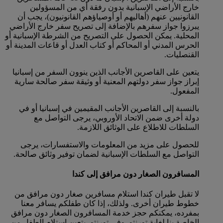
خارج الأراضي الإسبانية بدون رفقة أي من المسؤولين
القانونيين عنهم (أهاليهم أو أوصياؤهم القانونيون)، يجب أن
يبرزوا جواز سفرهم بالإضافة إلى تصريح سفر خارج الأراضي
المحلية. يمكن الحصول على التصريح من الشرطة الإسبانية أو
الحرس المدني أو المحاكم أو كتاب العدل أو قاعات المدينة أو
القنصليات.
يتعين على القاصرين الأجانب الذين ينوون السفر من إسبانيا
إبراز جواز سفر دولتهم المعنية أو وثيقة سفر صالحة سارية
المفعول.
بالنسبة إلى القاصرين الأجانب المقيمين في إسبانيا أو في
دولة أخرى ضمن الاتحاد الأوروبي، يرجى التواصل مع
السلطات للاطلاع على الوثائق اللازمة.
للحصول على مزيد من المعلومات والاستفسارات، يرجى
التواصل مع السلطات الإسبانية لضمان توفير وثائق صالحة.
المسافرون الصغار دون مرافق إلى كندا
لا تقبل طيران كندا استلام مسافرين صغار دون مرافق من
خطوط طيران أخرى. ولذلك، إذا كان طفلكم يسافر معنا
بمفرده، يمكنكم حجز خدمة المسافرون الصغار دون مرافق
الخاصة بنا لغاية تورنتو. وفي تورنتو، يتعين استلام الطفل من