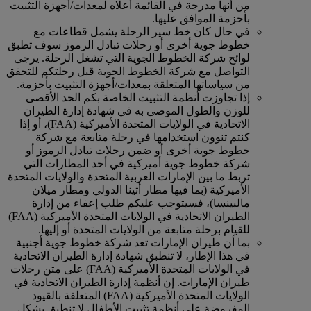
من أنها مدرجة في القائمة أعلاه لمعدات/أجهزة التثبيت
بأحزمة الموافق عليها.
في حال كان خط سير الرحلة يشمل قطاعات مع
خطوط جوية أخرى أو رحلات تبادل الرموز سوف تطبق
لوائح شركة الخطوط الجوية التي تشغل الرحلة. يرجى
التواصل مع شركة الخطوط الجوية قبل رحلتكم للتحقق
من سياساتها المتعلقة بمعدات/أجهزة التثبيت بأحزمة.
إذا تجاوزت أنظمة التثبيت الخاصة بكم الحد الأقصى
للوزن والطول الموصى به في شهادة إدارة الطيران
الاتحادية في الولايات المتحدة الأميركية (FAA)، أو إذا
كنتم تنوون استخدامها في رحلة متابعة مع شركة
خطوط جوية أخرى أو ضمن رحلات تبادل الرموز أو
شركة خطوط جوية أميركية في أحد المطارات التي
تربط ما بين الإمارات العربية المتحدة والولايات المتحدة
الأميركية (بما فيها مطار أثينا الدولي ومطار ميلان
مالبينسا)، فسيتوجب عليكم طلب إعفاء من إدارة
الطيران الاتحادية في الولايات المتحدة الأميركية (FAA)
للقيام برحلة متابعة من الولايات المتحدة أو إليها.
بما أن طيران الإمارات تعد شركة خطوط جوية أجنبية
في هذا الإطار، لا تنطبق شهادة إدارة الطيران الاتحادية
في الولايات المتحدة الأميركية (FAA) على متن رحلات
طيران الإمارات. إن أنظمة إدارة الطيران الاتحادية في
الولايات المتحدة الأميركية (FAA) المتعلقة بالقيود
المفروضة على أنظمة تثبيت الأطفال لا تنطبق بشكل