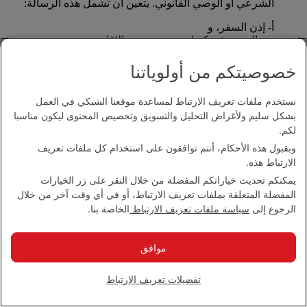
الشرعي أو الوصي القانوني. يتعين أن تشمل هذه الرسالة:
أ- إذن السفر، و
ب- الوجهة في كندا، مع تحديد مدة الإقامة، و
ج- عنوان الشخص الموقع وتفاصيل الاتصال به هاتفيا.
خصوصيتكم من أولوياتنا
*يسمح بالسفر لطفلين رضيعين مع رفيقين بالغين في حالة
توفر مقاعد مناسبة وأقنعة للأكسجين.
نستخدم ملفات تعريف الارتباط لمساعدة موقعنا الشبكي في العمل
بشكل سليم ولأغراض التحليل والتسويق وتخصيص المحتوى ليكون مناسبا
كيف يمكنني إجراء الترتيبات المتعلقة بالسفر لأصحاب
الهمم أو تقديم طلبات خاصة؟
لكم.
وبقبول هذه الأحكام، أنتم توافقون على استخدام كل ملفات تعريف
الارتباط هذه.
يرجى الاتصال
بمكتب طيران الإمارات المحلي
وسنبذل
قصارى جهدنا لتلبية احتياجاتكم.
يمكنكم تحديث خياراتكم المفضلة من خلال النقر على زر الخيارات
المفضلة المتعلقة بملفات تعريف الارتباط، أو في أي وقت آخر من خلال
الرجوع إلى الأعلى
الرجوع إلى
سياسة ملفات تعريف الارتباط
الخاصة بنا.
السفر لأصحاب الهمم
موافق
السفر لأصحاب الهمم
تفضيلات تعريف الارتباط