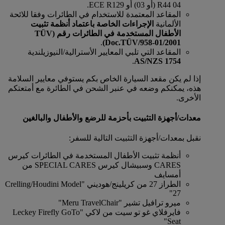
R44 04 (أو 03) أو ECE R129.
المقاعد المعتمدة للاستخدام في الطائرات وفقا للائحة
الألمانية
الإجراءات الخاصة باعتماد أنظمة تثبيت
الأطفال المستخدمة في الطائرات
رقم (TÜV
.
Doc.TÜV/958-01/2001)
المقاعد التي تلبي المعايير الأسترالية/النيوزيلندية
.
AS/NZS 1754
إذا لم يكن مقعد السيارة الخاص بكم يستوفي معايير السلامة
هذه، يمكنكم وضعه في عنبر الشحن في الطائرة مع أمتعتكم
الأخرى.
معدات/أجهزة التثبيت بأحزمة للرضع والأطفال والبالغين
نقبل بمعدات/أجهزة التثبيت التالية للسفر:
أنظمة تثبيت الأطفال المستخدمة في الطائرات كيرس
CARES وسبيشال كيرس SPECIAL CARES من
أمسايف
الطراز 27 من كريلينج/هوديني "Crelling/Houdini Model
27"
ميرو ترافيل تشير "Meru TravelChair"
فايرفلاي غو تو سيت من لاكي "Leckey Firefly GoTo
Seat"