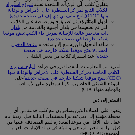
ينقلون كلاب إلى الولايات المتحدة تعبئة
نموذج استيراد
الكلاب التابع لمراكز السيطرة على الأمراض والوقاية
منها (CDC)
(يفتح ملف بي دي إف في صفحة جديدة).
.
الدول المتأثرة:
يتم تطبيق قيود إضافية على الكلاب
التي تم تطعيمها في بلدان أجنبية والقادمة من
بلدان
ذات مخاطر عالية للإصابة بمرض داء الكلب
(يفتح موقعا
شبكيا خارجيا في صفحة جديدة)
.
منافذ الدخول:
لن يسمح إلا باستخدام
منافذ الدخول
المحددة
(يفتح موقعا شبكيا خارجيا في صفحة
جديدة)
عند استيراد كلاب من بعض البلدان.
لمزيد من المعلومات المفصلة، يرجى قراءة
لوائح استيراد
الكلاب الخاصة بمركز السيطرة على الأمراض والوقاية منها
(CDC)
(يفتح موقعا شبكيا خارجيا في صفحة جديدة)
على
الموقع الشبكي الخاص بمركز السيطرة على الأمراض
والوقاية منها (CDC).
السفر إلى دبي
يتعين على العملاء الذين يسافرون مع كلب خدمة من أي
محطة مؤهلة إلى دبي تقديم المستندات التالية قبل أربعة أيام
عمل على الأقل من موعد المغادرة ليتم المصادقة عليها من
قبل وزارة التغير المناخي والبيئة في دولة الإمارات العربية
المتحدة (MOCCAE).