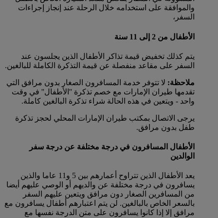
والموافقة على استخدامه خلال الرحلة عند إنجاز إجراءات
السفر،
الأطفال من 2 إلى 11 سنة
يتم كذلك تخفيض قيمة تذاكر الأطفال الذين يجلسون عند
السفر على مقاعد منفصلة عن قيمة التذكرة الكاملة للبالغين.
ملاحظة:
لا تتوفر خدمة المسافرون الصغار بدون مرافق التي
تقدمها طيران الإمارات مع خصم تذكرة ''الأطفال'' في وقت
واحد - ويتعين في هذه الحالة شراء تذكرة البالغين كاملة.
يرجى الاتصال بمكتب طيران الإمارات المحلي لحجز تذكرة
طفل بدون مرافق.
الأطفال المسافرون في درجة مختلفة عن درجة سفر
الوالدين
يعد الأطفال الذين تتراوح أعمارهم بين 5 و11 عاما والذين
يسافرون في درجة مختلفة عن والديهم أو الوصي عليهم أيضا
من المسافرين الصغار دون مرافق ويتعين عليهم السفر
بالسعر الخاص بالبالغين. لن يتم اعتبارهم أطفال يسافرون مع
مرافق إلا إذا كانوا يسافرون على متن الدرجة نفسها مع