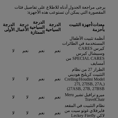
يرجى مراجعة الجدول أدناه للاطلاع على تفاصيل فئات
المقصورة التي يمكن أن تستوعب هذه الأجهزة:
الدرجة
معدات/أجهزة التثبيت
الدرجة
درجة
الدرجة
السياحية
بأحزمة
السياحية
الأعمال
الأولى
الممتازة
أنظمة تثبيت الأطفال
المستخدمة في الطائرات
كيرس CARES
نعم
نعم
نعم
لا
وسبيشال كيرس
SPECIAL CARES من
أمسايف
الطراز 27 من نظام
التثبيت كريلنج هوديني
نعم
نعم
لا
لا
Crelling/Houdini Model
‏(27I, 27ISB, 27A,
27ASB, 27B, 27BSB)
ميرو ترافيل تشير Meru
نعم
نعم
لا
لا
TravelChair
نظام التثبيت في المقعد
فايرفلاي غوتو سيت من
نعم
نعم
لا
لا
لاكي Leckey Firefly