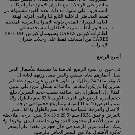
مباشر على الرحلات مع طيران الإمارات أو الركاب
المسافرين على متنها. مع ذلك، هذه القيود مشمولة في
تقييم المخاطر الداخلية التابع لنا والذي أقرته الهيئة
العامة للطيران المدني بدولة الإمارات العربية المتحدة.
يتم قبول أنظمة تثبيت الأطفال المستخدمة في
الطائرات كيرس CARES وسبيشال كيرس SPECIAL
CARES من أمسايف فقط على رحلات طيران
الإمارات.
أسرة الرضع
في حين أن أسرة الرضع الخاصة بنا مصممة للأطفال الذين
تصل أعمارهم لغاية سنتين والذين يصل وزنهم لغاية 11
كيلوغراما (24.2 رطل)، لن نكون قادرين على تزويد طفلكم
بسرير إذا لم يكن المقاس ملائما له بشكل آمن (على سبيل
المثال، إذا اضطر إلى ثني ساقيه بسبب حجم السرير). يبلغ
حجم أسرة الرضع في الدرجة الأولى 63.5 سم بالطول و28
سم بالعرض (25 x ‏11 إنش)، بينما يبلغ حجمها في درجة
الأعمال والدرجة السياحية 74.93 سم بالطول و33.03 سم
بالعرض وعمق 16.51 سم (29.5 x ‏13 x ‏5 إنش). يرجى ملاحظة
أن أسرة الأطفال محدودة العدد وهي خاضعة لمدى توفرها. ولا
يمكن طلب سرير للرضع في حال حجزتم مقعدا عاديا بسعر
تذكرة الأطفال بدلا من السعر الخاص بالرضع.