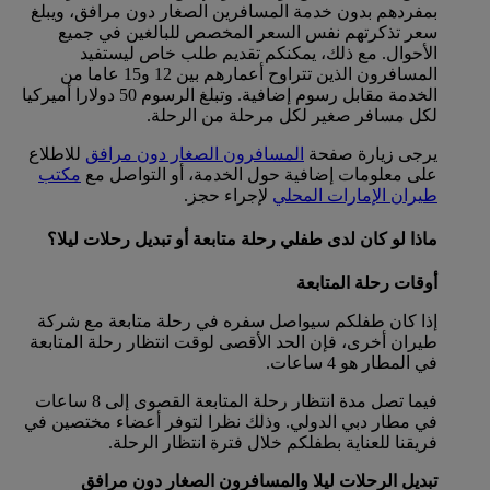
بمفردهم بدون خدمة المسافرين الصغار دون مرافق، ويبلغ
سعر تذكرتهم نفس السعر المخصص للبالغين في جميع
الأحوال. مع ذلك، يمكنكم تقديم طلب خاص ليستفيد
المسافرون الذين تتراوح أعمارهم بين 12 و15 عاما من
الخدمة مقابل رسوم إضافية. وتبلغ الرسوم 50 دولارا أميركيا
لكل مسافر صغير لكل مرحلة من الرحلة.
يرجى زيارة صفحة
المسافرون الصغار دون مرافق
للاطلاع
على معلومات إضافية حول الخدمة، أو التواصل مع
مكتب
طيران الإمارات المحلي
لإجراء حجز.
ماذا لو كان لدى طفلي رحلة متابعة أو تبديل رحلات ليلا؟
أوقات رحلة المتابعة
إذا كان طفلكم سيواصل سفره في رحلة متابعة مع شركة
طيران أخرى، فإن الحد الأقصى لوقت انتظار رحلة المتابعة
في المطار هو 4 ساعات.
فيما تصل مدة انتظار رحلة المتابعة القصوى إلى 8 ساعات
في مطار دبي الدولي. وذلك نظرا لتوفر أعضاء مختصين في
فريقنا للعناية بطفلكم خلال فترة انتظار الرحلة.
تبديل الرحلات ليلا والمسافرون الصغار دون مرافق