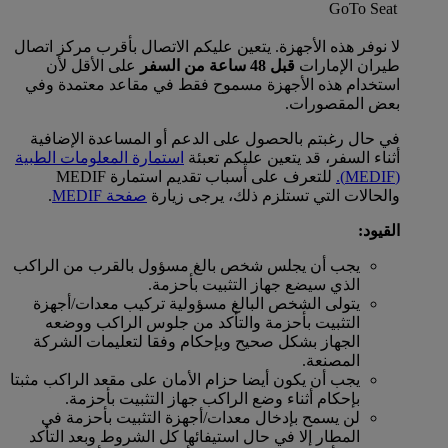
GoTo Seat
لا نوفر هذه الأجهزة. يتعين عليكم الاتصال بأقرب مركز اتصال
طيران الإمارات
قبل 48 ساعة من السفر
على الأقل لأن
استخدام هذه الأجهزة مسموح فقط في مقاعد معتمدة وفي
بعض المقصورات.
في حال رغبتم بالحصول على الدعم أو المساعدة الإضافية
أثناء السفر، قد يتعين عليكم تعبئة
استمارة المعلومات الطبية
(MEDIF).
للتعرف على أسباب تقديم استمارة MEDIF
والحالات التي تستلزم ذلك، يرجى زيارة
صفحة MEDIF
.
القيود:
يجب أن يجلس شخص بالغ مسؤول بالقرب من الراكب
الذي سيضع جهاز التثبيت بأحزمة.
يتولى الشخص البالغ مسؤولية تركيب معدات/أجهزة
التثبيت بأحزمة والتأكد من جلوس الراكب ووضعه
الجهاز بشكل صحيح وبإحكام وفقا لتعليمات الشركة
المصنعة.
يجب أن يكون أيضا حزام الأمان على مقعد الراكب مثبتا
بإحكام أثناء وضع الراكب جهاز التثبيت بأحزمة.
لن يسمح بإدخال معدات/أجهزة التثبيت بأحزمة في
المطار إلا في حال استيفائها كل الشروط وبعد التأكد