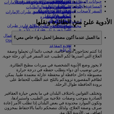
حيوانات المساعدة
in a new tab
الشركاء الجويون
Opens an external link in a new tab
هلسنكي
التسلية للأطفال
السوق الحرة
تجربتكم على متن الطائرة
تناول الطعام في الدرجة السياحية
السفر لأصحاب الهمم مع طيران الإمارات
المساعدة الخاصة
كوكبنا
شركاؤنا
هانغتشو
الممتازة
متجرنا الرسمي
الأدوات والموارد
الترفيه عن الأطفال
المساعدة الخاصة والطلبات
السفر لأصحاب الهمم
Skywards Everyday
الاستدامة في العمليات
دا نانغ
ألعاب الأطفال
وجبات الدرجة السياحية
الهاتف المتحرك وتطبيق طيران الإمارات
سكاي واردز رايل
السياسة البيئية
شنزان
المشروبات
أنشطة للأطفال
إلغاء حجز أو تغييره
حاسبة الأميال
الأدوية على متن الطائرة ونقلها
التقارير البيئية
أسطول طائراتنا
سييم ريب
تعطل الرحلات
تسجيل الدخول إلى سكاي واردز طيران
مجتمعاتنا المحلية
بوينج 777
معلومات عن طيران الإمارات
الإمارات
مؤسسة طيران الإمارات للأعمال
طائرة الإمارات A380
سكاي واردز+
الإنسانية
مؤسسة طيران الإمارات للأعمال
A350 طائرة الإمارات
ما العمل عندما أكون مضطرا لحمل دواء خاص معي؟
الاستمتاع بالحياة مع سكاي واردز
الإنسانية Opens an external link in a new
الإمارات للطيران الخاص
tab
توزيع المقاعد
الرعاية
إذا كنتم تحتاجون أدوية خاصة، فيجب دائما أن تحملوا وصفة
العلاج التي أصدرها لكم الطبيب عند السفر في أي رحلة جوية.
لا يجوز وضع الأدوية الشخصية في مبردات مطبخ الطائرة.
يرجى توضيب أي دواء يتطلب حفظه في درجة حرارة
مضبوطة داخل حافظة أو محفظة عازلة معتمدة طبيا. يمكن
لطاقم المقصورة تزويدكم بالثلج عند الطلب للحفاظ على
برودة الحافظة طوال الرحلة.
وتختلف القوانين باختلاف البلدان في ما يخص حيازة العقاقير
الصادرة بموجب وصفات علاجية من الطبيب واستيرادها،
وتكون الموارد محدودة في بعض البلدان إذا تطلب الأمر إعادة
صرف وصفة العلاج، ولذلك ننصحكم دائما بالاحتفاظ بمخزون
إضافي من الأدوية اللازمة.