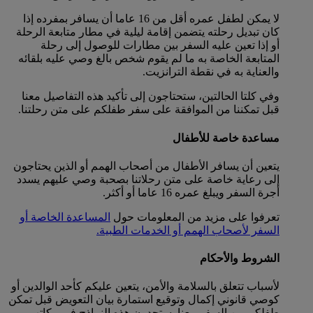
لا يمكن لطفل عمره أقل من 16 عاما أن يسافر بمفرده إذا
كان تبديل رحلته يتضمن إقامة ليلية في مطار متابعة الرحلة
أو إذا تعين عليه السفر بين مطارات للوصول إلى رحلة
المتابعة الخاصة به ما لم يقوم شخص بالغ وصي عليه بلقائه
والعناية به في نقطة الترانزيت.
وفي كلتا الحالتين، ستحتاجون إلى تأكيد هذه التفاصيل معنا
قبل تمكننا من الموافقة على سفر طفلكم على متن رحلتنا.
مساعدة خاصة للأطفال
يتعين أن يسافر الأطفال من أصحاب الهمم أو الذين يحتاجون
إلى رعاية خاصة على متن رحلاتنا بصحبة وصي عليهم يسدد
أجرة السفر ويبلغ عمره 16 عاما أو أكثر.
تعرفوا على مزيد من المعلومات حول
المساعدة الخاصة أو
السفر لأصحاب الهمم أو الخدمات الطبية.
الشروط والأحكام
لأسباب تتعلق بالسلامة والأمن، يتعين عليكم كأحد الوالدين أو
كوصي قانوني إكمال وتوقيع استمارة بيان التعويض قبل تمكن
طفلكم من السفر معنا. ستجدون هذه النماذج في مكاتب