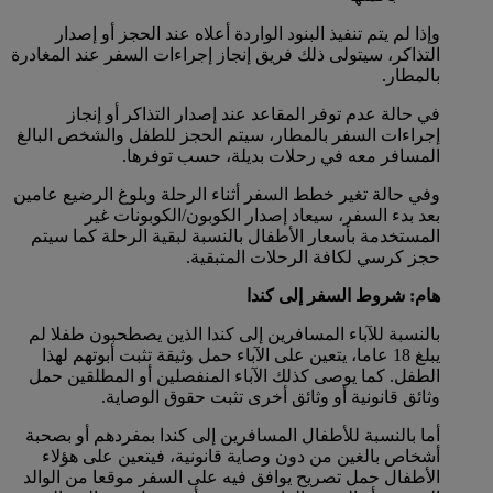
وإذا لم يتم تنفيذ البنود الواردة أعلاه عند الحجز أو إصدار
التذاكر، سيتولى ذلك فريق إنجاز إجراءات السفر عند المغادرة
بالمطار.
في حالة عدم توفر المقاعد عند إصدار التذاكر أو إنجاز
إجراءات السفر بالمطار، سيتم الحجز للطفل والشخص البالغ
المسافر معه في رحلات بديلة، حسب توفرها.
وفي حالة تغير خطط السفر أثناء الرحلة وبلوغ الرضيع عامين
بعد بدء السفر، سيعاد إصدار الكوبون/الكوبونات غير
المستخدمة بأسعار الأطفال بالنسبة لبقية الرحلة كما سيتم
حجز كرسي لكافة الرحلات المتبقية.
هام: شروط السفر إلى كندا
بالنسبة للآباء المسافرين إلى كندا الذين يصطحبون طفلا لم
يبلغ 18 عاما، يتعين على الآباء حمل وثيقة تثبت أبوتهم لهذا
الطفل. كما يوصى كذلك الآباء المنفصلين أو المطلقين حمل
وثائق قانونية أو وثائق أخرى تثبت حقوق الوصاية.
أما بالنسبة للأطفال المسافرين إلى كندا بمفردهم أو بصحبة
أشخاص بالغين من دون وصاية قانونية، فيتعين على هؤلاء
الأطفال حمل تصريح يوافق فيه على السفر موقعا من الوالد