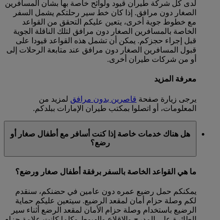
لدى كل شركة طيران قيود ولوائح خاصة بها بشأن المسافرين
الصغار دون مرافق. إذا كان خط سير رحلتكم يشمل السفر
مع خطوط جوية أخرى، يتعين عليكم التحقق من القواعد
الخاصة بالمسافرين الصغار دون مرافق لتلك الناقلة الجوية
قبل إجراء حجزكم. يمكن أن تشمل هذه القواعد قيودا على
قبول المسافرين الصغار دون مرافق عند متابعة الرحلات إلى
أو من شركات طيران أخرى.
معرفة المزيد
يرجى زيارة صفحة
قاصرين بدون مرافق
لمزيد من
المعلومات، أو اتصلوا بمكتب طيران الإمارات ببلدكم.
هل هناك خدمات خاصة إذا كنت أسافر مع أطفال صغار أو
رضع؟
ما هي القواعد الخاصة بالسفر برفقة أطفال صغار ورضع؟
يمكنكم حمل رضيع عمره دون عامين في حضنكم، سنقدم
لكم وصلة حزام أمان لمقعد الرضيع. سيتعين عليكم حماية
الرضيع باستخدام وصلة حزام الأمان لمقعد الرضع أثناء سير
الطائرة على المدرج والإقلاع والهبوط وكلما كانت علامة حزام