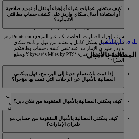
في الوقت الحالي، تنحصر هذه الخدمات بالأعضاء الذين
ميل كحد أقصى في السنة التقويمية الواحدة.
كيف ستظهر عمليات شراء أو إهداء أو نقل أو تمديد صلاحية
يستخدمون حسابا شخصيا في برنامج سكاي واردز لطيران
أو استعادة أميال سكاي واردز على كشف حساب بطاقتي
الإمارات ولا تنطبق على حسابات برنامج العائلة. وهذا يعني أنه
الائتمانية؟
لا يمكن شراء أميال سكاي واردز إضافية لحسابات برنامج
العائلة، كما لا يمكن إهداؤها أو نقلها أو استعادتها.
سيتم إجراء العمليات الخاصة بكم عبر الموقع Points.com وهو
الرجوع إلى الأعلى
شريك مخول بشكل كامل ومعتمد من قبل برنامج سكاي
واردز طيران الإمارات. عند تلقي كشف حساب بطاقتكم
المطالبة بالأميال
الائتمانية، ستظهر عبارة ‘Skywards Miles by PTS' ومبلغ
الشراء.
يرجى زيارة هذه
الصفحة
للحصول على المزيد من المعلومات.
إذا قمت بالانضمام حديثا إلى البرنامج، فهل يمكنني
المطالبة بالأميال عن الرحلات التي قمت بها مؤخرا؟
نعم، يمكن للأعضاء الجدد المطالبة بالأميال بالنسبة للرحلات
كيف يمكنني المطالبة بالأميال المفقودة من فلاي دبي؟
التي تم القيام بها مع طيران الإمارات وفلاي دبي وكوانتاس
قبل ما يصل إلى شهرين من تاريخ التسجيل في سكاي واردز
إذا كانت الأميال المفقودة لرحلة قمتم بها مع فلاي دبي، يرجى
طيران الإمارات.
كيف يمكنني المطالبة بالأميال المفقودة من حسابي مع
تسجيل الدخول وإرسال مطالبة عبر الإنترنت على الموقع
طيران الإمارات؟
ومع ذلك، فإن أي معاملات أخرى، مثل الرحلات مع الخطوط
الشبكي flydubai.com.
الجوية الشريكة الأخرى أو شراء الخدمات والمنتجات من
إذا كانت الأميال المفقودة لرحلة قمتم بها مع طيران الإمارات،
الشركاء، التي تمت قبل تسجيلكم لن تكون مؤهلة لكسب