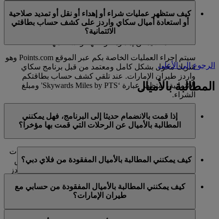
في الوقت الحالي، تنحصر هذه الخدمات بالأعضاء الذين
ميل كحد أقصى في السنة التقويمية الواحدة.
كيف ستظهر عمليات شراء أو إهداء أو نقل أو تمديد صلاحية
يستخدمون حسابا شخصيا في برنامج سكاي واردز لطيران
أو استعادة أميال سكاي واردز على كشف حساب بطاقتي
الإمارات ولا تنطبق على حسابات برنامج العائلة. وهذا يعني أنه
الائتمانية؟
لا يمكن شراء أميال سكاي واردز إضافية لحسابات برنامج
العائلة، كما لا يمكن إهداؤها أو نقلها أو استعادتها.
سيتم إجراء العمليات الخاصة بكم عبر الموقع Points.com وهو
الرجوع إلى الأعلى
شريك مخول بشكل كامل ومعتمد من قبل برنامج سكاي
واردز طيران الإمارات. عند تلقي كشف حساب بطاقتكم
المطالبة بالأميال
الائتمانية، ستظهر عبارة ‘Skywards Miles by PTS' ومبلغ
الشراء.
يرجى زيارة هذه
الصفحة
للحصول على المزيد من المعلومات.
إذا قمت بالانضمام حديثا إلى البرنامج، فهل يمكنني
المطالبة بالأميال عن الرحلات التي قمت بها مؤخرا؟
نعم، يمكن للأعضاء الجدد المطالبة بالأميال بالنسبة للرحلات
كيف يمكنني المطالبة بالأميال المفقودة من فلاي دبي؟
التي تم القيام بها مع طيران الإمارات وفلاي دبي وكوانتاس
قبل ما يصل إلى شهرين من تاريخ التسجيل في سكاي واردز
إذا كانت الأميال المفقودة لرحلة قمتم بها مع فلاي دبي، يرجى
طيران الإمارات.
كيف يمكنني المطالبة بالأميال المفقودة من حسابي مع
تسجيل الدخول وإرسال مطالبة عبر الإنترنت على الموقع
طيران الإمارات؟
ومع ذلك، فإن أي معاملات أخرى، مثل الرحلات مع الخطوط
الشبكي flydubai.com.
الجوية الشريكة الأخرى أو شراء الخدمات والمنتجات من
إذا كانت الأميال المفقودة لرحلة قمتم بها مع طيران الإمارات،
الشركاء، التي تمت قبل تسجيلكم لن تكون مؤهلة لكسب