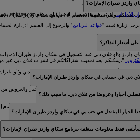
ي واردز طيران الإمارات؟
سكاي واردز طيران الإمارات
ن الإمارات
، أو عن طريق تسجيل الدخول إلى موقع emirates.com وتعبئة النموذج الموجود في هذه
سابكم. ولكن يمكنهم الانضمام إلى برنامج سكاي واردز طيران الإمارا
يرجى زيارة قسم "
قواعد البرنامج
" والرجوع إلى القسم 4: إدارة الحساب.
لى أسعار التذاكر؟
كاي واردز و/أو فلاي دبي عند التسجيل في سكاي واردز طيران الإما
لكتروني
". يمكنكم أيضا تحديث اشتراكاتكم في نشرات فلاي دبي عبر مو
لموجود في أسفل رسائل البريد الإلكتروني الخاصة بفلاي دبي و/أو طي
اي دبي في حسابي في سكاي واردز طيران الإمارات؟
ي عن طريق خدمة العملاء المباشرة أو مركز الاتصال.
الإمارات وفلاي دبي. لذلك، يتوفر لكم خيار تلقي الأخبار والعروض من 
تصلني أخبارا وعروضا من فلاي دبي. ما سبب ذلك؟
الإمارات وسكاي واردز طيران الإمارات و/أو فلاي دبي عند الانضمام إ
 هذا الخيار المفضل في حسابي في سكاي واردز طيران الإمارات؟
ن عضوية واحدة في سكاي واردز طيران الإمارات أو أن الاسم المقدم لا
أتلقى فقط معلومات متعلقة ببرنامج سكاي واردز طيران الإمارات؟
تحديث اشتراكات البريد الإلكتروني الخاصة بكم ضمن
التفضيلات الش