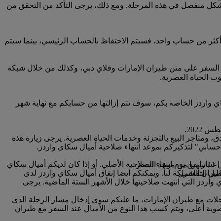
بشكل منفصل في هذه المرحلة. ومع ذلك، يرجى التأكد من التحقق من
كثر من حساب واحد، فسيتم الاحتفاظ بالحساب الرئيسي، بينما سيتم
 السفر على متن طيران الإمارات وفلاي دبي، وكذلك من خلال شبكة
ب الحياة العصرية.
ا صلاحية أميال سكاي واردز الخاصة بكم، سوف تتم إزالتها من حسابكم مع نهاية شهر
 ومتاجر البيع بالتجزئة وخدمات الحياة العصرية. يرجى زيارة هذه
ز ستنتهي صلاحيتها خلال الأشهر الثلاثة القادمة، يمكنكم الدفع لتمديد صلاحيتها لمدة 12 شهرا إضافيا اعتبارا من يوم انتهاء الصلاحية الأصلي. أو إذا كان لديكم أميال سكاي
.
ران الشريكة لنا. ويمكنكم أيضا إنفاق أميال سكاي واردز لدى
مل التفاصيل.
ي واردز التي انتهت صلاحيتها خلال الأشهر الستة الماضية. يرجى
رحلات مع طيران الإمارات، ما عليكم سوى إدخال مسار الرحلة الذي
ضوية أعلى، ويتم كسب هذا النوع من الأميال عند السفر مع طيران