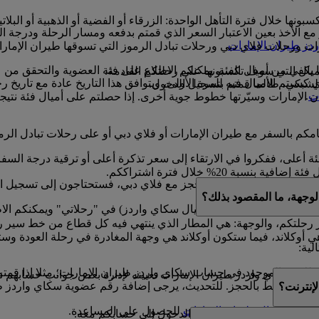
ونها خلال فترة التأهل الواحدة: الزرقاء أو الفضية أو الذهبية أو البلاتي
الأخذ بعين الاعتبار السعر الذي قمتم بدفعه ومسار الرحلة ودرجة ا
دز طيران الإمارات
.
ارات ورحلات فلاي دبي ورحلات تبادل الرموز التي تسوقها طيران الإم
ا يكفي من أميال الفئة. يمكنكم الاطلاع على فئة العضوية والتحقق من 
أميال التي سوف تكسبونها على رحلتكم القادمة.
 13 شهرا ابتداء من التاريخ الذي كسبتم الأميال فيه للمرة الأولى، ويتوافق هذا التاري
لشبكي، طالما قمتم بتسجيل الدخول.
ات
.
 الإمارات وسيّرتها خطوط جوية أخرى. إذا حصلتم على أميال فئة نتيجة ا
قيامكم بالسفر مع طيران الإمارات أو فلاي دبي أو على رحلات تبادل ا
ئة أعلى، ففكروا في الارتقاء إلى سعر تذكرة أعلى أو ترقية درجة السف
نسبة 20% خلال فترة اشتراككم.
 إذا كان لديكم حجز مع فلاي دبي، فستحتاجون إلى تسجيل الدخول إلى موقع ubai.com
لوجهة، ما المقصود بذلك؟
ي تم شراؤها باستخدام أميال سكاي واردز) في "رحلاتي" ويمكنكم الاط
 رحلتكم، والوجهة: هي المطار الذي ينتهي فيه كل قطاع من خط سير ر
ي أوكلاند، فيما ستكون أوكلاند هي وجهة المغادرة في رحلة العودة وست
لية:
موجود في حساب سكاي واردز طيران الإمارات؛ مثلا إذا قمتم بكتابة Mohamed بدلا من d
 غير مرتبط بالحجز. للتحديث، يرجى إضافة رقم عضوية سكاي واردز ط
إنترنت؟
ها
بمركز اتصال طيران الإمارات
للحصول على المساعدة.
ا إذا شاركتم بيانات تسجيل الدخول إلى حسابكم معه.