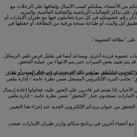
تكم من الأعضاء، يمكنكم كسب الأميال وإنفاقها على الرحلات مع
لى تذاكر الفعاليات الرياضية والثقافية العالمية، والمزيد.
 ذكر رقم عضويتكم في كل مرة تتعاملون فيها مع طيران الإمارات أو
تطبيق آبل واليت، أو طباعة نسخة ورقية من البطاقة، أو حفظها في
 على "بطاقة العضوية".
ابات عضوية فردية أخرى. ويساعد أيضا في تقليل فرص تلقي الرسائل
 يتم تقييد بعض الميزات حتى يتم الانتهاء من عملية التحقق.
" لتحديث بياناتكم، بما في ذلك الجنسية، ورقم جواز السفر أو بلد
إلكتروني المسجل. سيؤدي ذلك إلى إرسال بريد إلكتروني عبر نطاق
امة “تم التحقق” بجانب البريد الإلكتروني المسجل ضمن نظرة عامة > إدارة ملفي
أحيان. إذا بقيتم غير قادرين على العثور عليه، فحاولوا إعادة إرسال
إلى حساب سكاي واردز طيران الإمارات الخاص بكم على www.emirates.com أو تطبيق طيران الإمارات. ستجدون خيار “التحقق” ضمن نظرة عامة > إدارة ملفي
تحقق من عنوان بريدكم الإلكتروني الجديد عند إجراء هذا التغيير.
ني مع أعضاء آخرين في برنامج سكاي واردز طيران الإمارات، فيجب