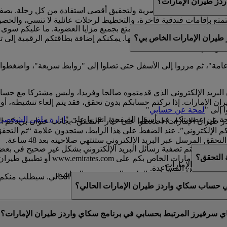
ز طيران الإمارات؟
لتتكامل مع حياتهم العصرية ولتحقيق أقصى استفادة من كل رحلة. بصف
ع بإقامات فندقية فاخرة، والتخطيط لرحلات عائلية لا تنسى، والحصول ع
امتلاك بطاقة بلاستيكية للتمتع بجميع مزايا العضوية. ما عليكم سوى
طيران الإمارات الخاص بي؟
مشوقة.
واصلة كسب الأميال واستبدالها. يمكنكم إضافة بطاقتكم الرقمية إلى 
ضويتكم.
ة عامة"، ثم مرروا إلى الأسفل حتى تصلوا إلى "روابط سريعة"، واضغطوا
البريد الإلكتروني الذي قدمتموه صالحا وفريدا، وليس مشتركا مع حس
الإمارات. إذا تركتم حسابكم بدون تحقق، فقد يتم إلغاء تنشيطه، أو قد
 إلى "
لمحة عن حسابي
"
ة عن عضويتكم. في أسفل الصفحة، انقروا على "
إدارة ملفي الشخصي
يران الإمارات، اضغطوا على خيار “التحقق” بجانب عنوان بريدكم ال
طلب منكم “تأكيد عنوان بريدكم الإلكتروني”. عند الضغط على هذا الرابط، ستجدون عل
 المرسل عبر البريد الإلكتروني ستنتهي صلاحيته بعد 48 ساعة.
فيها، إذ تتم تصفية رسائل البريد الإلكتروني بشكل غير صحيح في بعض ال
ة التحقق؟
رسالة التحقق من خلال تسجيل الدخول 
ز طيران الإمارات.
ى مزيد من المساعدة.
لاث الموجودة في الزاوية العلوية اليسرى من الشاشة.
يد​حتى بعد التحقق من عنوان بريدكم الإلكتروني الحالي. سيطلب منكم ال
صية أو عدلوها.
في حساب سكاي واردز طيران الإمارات الحالي؟
عنوان بريد إلكتروني فريد. إذا تمت مشاركة عنوان بريدكم الإلكترو
اي سرفيرز المرتبط بحسابي في برنامج سكاي واردز طيران الإمارات؟
قق منه. يرجى
التواصل معنا
للحصول على المزيد من المساعدة.