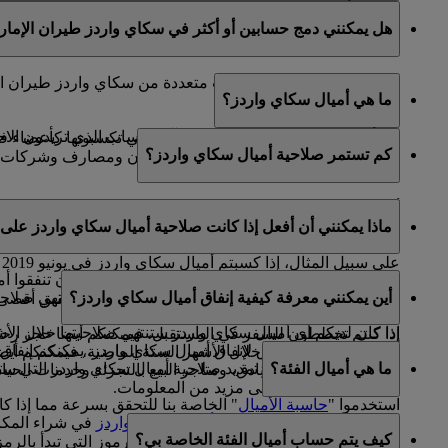
كلا، بما أن حسابات سكاي سرفيرز مرتبطة بحساب سكاي واردز ط
هل يمكنني دمج حسابين أو أكثر في سكاي واردز طيران الإمار
عنوان البريد الإلكتروني الأساسي المسجل في حساب سكاي وار
للأسف، لا يمكن دمج حسابات متعددة من سكاي واردز طيران ال
ما هي أميال سكاي واردز؟
إغلاق الحسابات الأخرى.
إذا كنتم بحاجة إلى مساعدة في تحديد الحساب الذي تريدون الاحت
تعد أميال سكاي واردز عملة المكافآت التي تكسبونها كأعضاء
كم تستمر صلاحية أميال سكاي واردز؟
شركائنا العالمية، التي تضم شركات طيران ومصارف وشركات تأج
أميال سكاي واردز الخا
ماذا يمكنني أن أفعل إذا كانت صلاحية أميال سكاي واردز على و
ميلادكم.
على سبيل المثال، إذا كسبتم أميال سكاي واردز في يونيو 2019 وكنتم من مواليد شهر أغسطس، تنتهي صلاحية هذه الأميال في 31 أغسطس 2022.
إذا لم تخططوا لرحلة سفر في وقت قريب، يمكنكم أن تنفقوا أمي
أين يمكنني معرفة كيفية إنفاق أميال سكاي واردز؟
إذا كان لديكم أي أميال سكاي واردز في حسابكم ستنتهي صلاحيتها خلال الأشهر الـ 12 التالية، يمكنكم إعداد رسائل تلقائية من صفحة "حسابي" لتذك
الصفحة
لرؤية قائمة شركائنا الكاملة حيث يمكنكم تحقيق أقصى
إذا كنتم تخططون للسفر في المستقبل، فيمكنكم أيضا حجز رحلاتكم مع طير
هناك العديد من الطرق لإنفاق أميال سكاي واردز. يمكنكم إنفا
واردز انتهت صلاحيتها خلال الأشهر الستة الماضية، فيمكنكم أيضا
ما هي أميال الفئة؟
يتوفر لديكم أيضا خيار تمديد صلاحية أميال سكاي واردز التي ستن
شركائنا في مجال الفنادق، ومتاجر البيع بالتجزئة وخدمات الحي
الضغط
هنا
للاطلاع على مزيد من المعلومات.
استخدموا "
حاسبة الأميال
" الخاصة بنا للتحقق بسرعة مما إذا 
في الوقت الذي يتم استخدام
أميال سكاي واردز
في شراء المكاف
اخترتموه لمعرفة عدد الأميال المطلوبة.
كيف يتم حساب أميال الفئة الخاصة بي؟
الإمارات وفلاي دبي أو على رحلات تبادل الرموز التي تبدأ بالرمز (EK