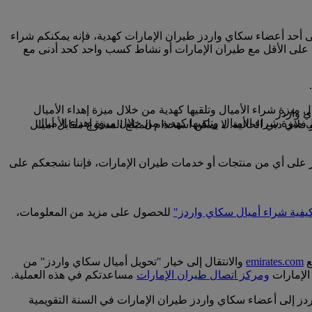
لى أحد أعضاء سكاي واردز طيران الإمارات كهدية، فإنه يمكنكم شراء
 على الأقل مع طيران الإمارات أو نشاط كسب واحد كحد أدنى مع
فلاي دبي الحالية. لا يمكن استخدام المبلغ المدفوع مقابل أميال
ردز على أي من منتجات أو خدمات طيران الإمارات، فإننا نشجعكم على
يفية شراء أميال سكاي واردز"
للحصول على مزيد من المعلومات،
ع
emirates.com
والانتقال إلى خيار "تحويل أميال سكاي واردز" من
الإمارات
ومركز اتصال طيران الإمارات
مساعدتكم في هذه العملية.
اعفات الرقم 1000، وابتداء من 2000 ميل سكاي واردز، ويمكنكم نقل نحو 50000 ميل سكاي واردز إلى أعضاء سكاي واردز طيران الإمارات في السنة التقويمية