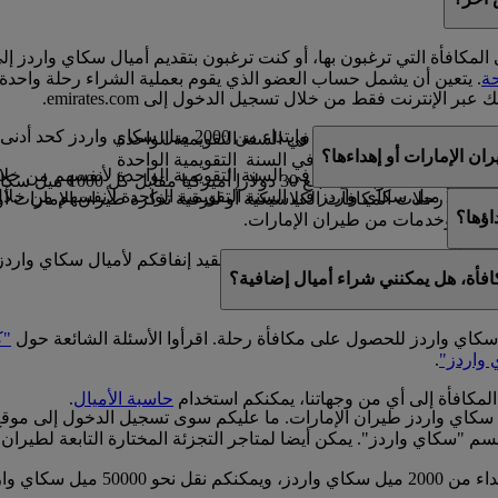
المكافأة التي ترغبون بها، أو كنت ترغبون بتقديم أميال سكاي واردز إ
ة
. يتعين أن يشمل حساب العضو الذي يقوم بعملية الشراء رحلة واحدة
عبر الإنترنت فقط من خلال تسجيل الدخول إلى emirates.com.
200 ميل سكاي واردز كحد أدنى.
ة
ن الإمارات أو إهداءها؟
ل
 مقابل رحلات المكافآت الكلاسيكية أو لترقية تذكرة طيران الإمارات أو 
اؤها؟
منتجات وخدمات من طيران الإمارات.
لمكافآت الكلاسيكية والترقيات. فيما لا نقيد إنفاقكم لأميال سكاي وا
افأة، هل يمكنني شراء أميال إضافية؟
ات على
حاسبة الأميال
.
ل سكاي واردز للحصول على مكافأة رحلة. اقرأوا الأسئلة الشائعة حول
"ك
 واردز"
.
المكافأة إلى أي من وجهاتنا، يمكنكم استخدام
حاسبة الأميال
.
 سكاي واردز طيران الإمارات. ما عليكم سوى تسجيل الدخول إلى موق
سم "سكاي واردز". يمكن أيضا لمتاجر التجزئة المختارة التابعة لطيران 
يمكن نقل أميال سكاي واردز ضمن مض