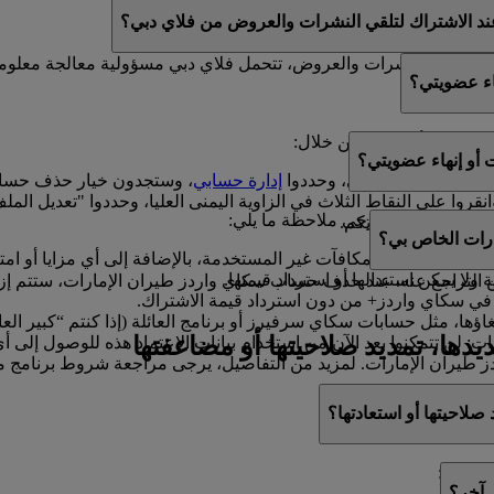
ك العروض الترويجية من فلاي دبي للعطلات.
ند الاشتراك لتلقي النشرات والعروض من فلاي دبي؟
ي تتلقوا النشرات والعروض، تتحمل فلاي دبي مسؤولية معالجة معلوم
اء عضويتي؟
ويتكم في أي وقت من خلال:
أو إنهاء عضويتي؟
ا إلى ملفكم الشخصي، وحددوا
إدارة حسابي
، وستجدون خيار حذف حساب
انقروا على النقاط الثلاث في الزاوية اليمنى العليا، وحددوا "تعديل
هاء عضويتكم، فيرجى ملاحظة ما يلي:
ون سعداء بمساعدتكم.
رات الخاص بي؟
ل الأميال والمكافآت غير المستخدمة، بالإضافة إلى أي مزايا أو امتيا
ولا يمكن استبدالها أو استرداد قيمتها.
لتراجع عنه. عند حذف حساب سكاي واردز طيران الإمارات، ستتم إزالة ك
في سكاي واردز+ من دون استرداد قيمة الاشتراك.
اؤها، مثل حسابات سكاي سرفيرز أو برنامج العائلة (إذا كنتم “كبير ال
ديدها، تمديد صلاحيتها أو مضاعفتها
ت: لن تتمكنوا بعد الآن من استخدام بيانات الاعتماد هذه للوصول إ
طيران الإمارات. لمزيد من التفاصيل، يرجى مراجعة شروط برنامج م
 صلاحيتها أو استعادتها؟
ن خلال:
 آخر؟