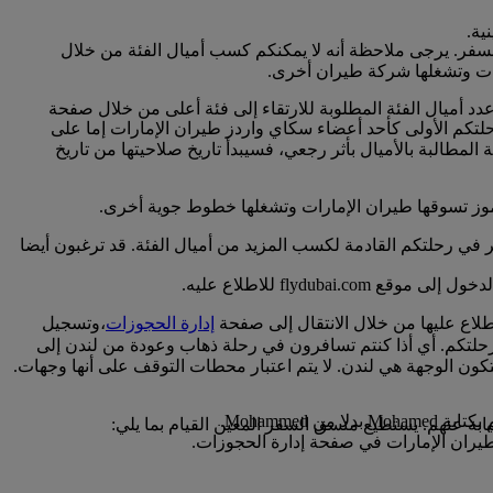
نية.
لسفر. يرجى ملاحظة أنه لا يمكنكم كسب أميال الفئة من خلال
ارات وتشغلها شركة طيران أخرى.
عدد أميال الفئة المطلوبة للارتقاء إلى فئة أعلى من خلال صفحة
خ عادة مع تاريخ رحلتكم الأولى كأحد أعضاء سكاي واردز طيران الإمارات إما على
لمطالبة بالأميال بأثر رجعي، فسيبدأ تاريخ صلاحيتها من تاريخ
لرموز تسوقها طيران الإمارات وتشغلها خطوط جوية أخرى.
ر في رحلتكم القادمة لكسب المزيد من أميال الفئة. قد ترغبون أيضا
flyd للاطلاع عليه.
لاع عليها من خلال الانتقال إلى صفحة
إدارة الحجوزات
،وتسجيل
حلتكم. أي أذا كنتم تسافرون في رحلة ذهاب وعودة من لندن إلى
كون الوجهة هي لندن. لا يتم اعتبار محطات التوقف على أنها وجهات.
Mohamme.
يران الإمارات في صفحة إدارة الحجوزات.