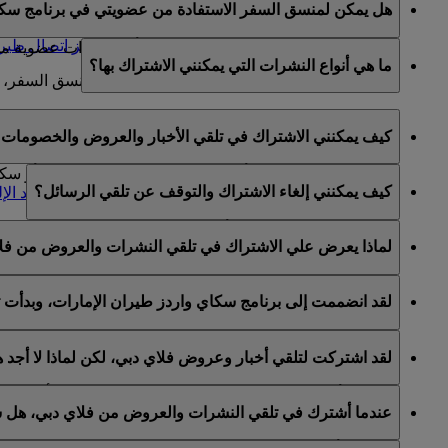
هل يمكن لمنسق السفر الاستفادة من عضويتي في برنامج سكا
تعديل أي معلومات في الحساب تتعلق بعضوية العضو في 
يمكنكم تعيين منسق سفر عن طريق الاتصال
بمركز اتصال طيرا
منسقو السفر غير مخولين للحصول على أية امتيازات عضوية من ح
ما هي أنواع النشرات التي يمكنني الاشتراك بها؟
لمزيد من المعلومات حول شروط وأحكام تعيين منسق السفر، 
يمكنكم الاشتراك في ما يلي:
كيف يمكنني الاشتراك في تلقي الأخبار والعروض والخصومات ع
أخبار وعروض طيران الإمارات
أخبار وعروض سكاي واردز طيران الإمارات
يمكنكم الاشتراك لتلقي أخبار وعروض طيران الإمارات و/أو س
كيف يمكنني إلغاء الاشتراك والتوقف عن تلقي الرسائل؟
أخبار وعروض فلاي دبي
واردز الخاص بكم والانتقال إلى قسم "
إدارة اشتراكات البريد الإ
يمكنكم إلغاء الاشتراك في أي وقت عبر رابط إلغاء الاشتراك ا
لماذا يعرض علي الاشتراك في تلقي النشرات والعروض من فل
طيران الإمارات أو عبر التواصل مع طيران الإمارات أو فلاي دب
يشمل برنامج الولاء سكاي واردز طيران الإمارات كلا من طيران 
لقد انضممت إلى برنامج سكاي واردز طيران الإمارات، وبدأت 
لقد اتيح لكم خيار الاشتراك لتلقي النشرات والعروض من طيران 
لقد اشتركت لتلقي أخبار وعروض فلاي دبي، لكن لماذا لا أجد
الخاصة بكم على هذا الأساس.
هذا يعني أن عنوان البريد الإلكتروني المستخدم مرتبط بأكثر م
عندما أشترك في تلقي النشرات والعروض من فلاي دبي، هل س
يرجى تسجيل الدخول إلى حساب سكاي واردز طيران الإمارات و