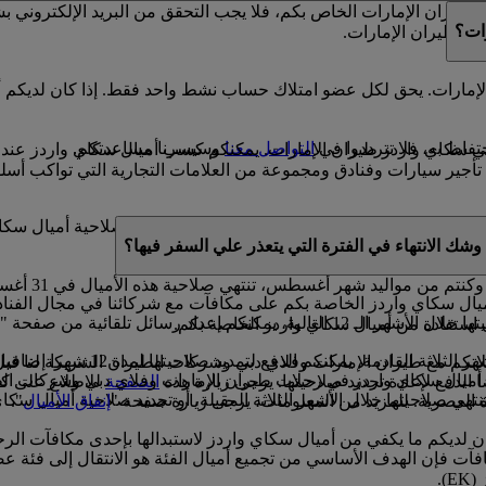
يران الإمارات الخاص بكم، فلا يجب التحقق من البريد الإلكتروني 
ات؟
دز طيران الإمارات.
إمارات. يحق لكل عضو امتلاك حساب نشط واحد فقط. إذا كان لديكم أ
فاظ به، فلا تترددوا في
التواصل معنا
وسيسرنا مساعدتكم.
 في سكاي واردز طيران الإمارات. يمكنكم كسب أميال سكاي واردز عند
ير سيارات وفنادق ومجموعة من العلامات التجارية التي تواكب أسلو
صة بكم صالحة لمدة 3 سنوات من تاريخ كسبها. وخلال السنة الميلادية التي سوف تنتهي فيه
شك الانتهاء في الفترة التي يتعذر علي السفر فيها؟
ال سكاي واردز الخاصة بكم على مكافآت مع شركائنا في مجال الفنادق،
يركم بموعد انتهاء صلاحية أميال سكاي واردز.
 استفادة من أميال سكاي واردز الخاصة بكم.
إذا كان لديكم أي أميال سكاي وارد
ان الإمارات وفلاي دبي وشركات الطيران الشريكة لنا قبل 11 شهرا من موعد السفر
ق أميال سكاي واردز في رحلات طيران الإمارات وفلاي دبي وشركات الطي
 الدفع لإعادة تجديد صلاحيتها. يرجى زيارة هذه
الصفحة
للاطلاع على كا
تهي صلاحيتها خلال الأشهر الثلاثة المقبلة، أو تجديد صلاحية أميال سكا
اة العصرية. للمزيد من المعلومات، يرجى زيارة صفحة "
إنفاق الأميال
".
كان لديكم ما يكفي من أميال سكاي واردز لاستبدالها بإحدى مكافآت ال
آت فإن الهدف الأساسي من تجميع أميال الفئة هو الانتقال إلى فئة ع
).