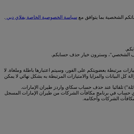
اتكم الشخصية بما يتوافق مع
سياسة الخصوصية الخاصة بفلاي دبي
.
كم.
 الملف الشخصي"، وسترون خيار حذف حسابكم.
زات مرتبطة بعضويتكم على الفور، وسيتم اعتبارها باطلة وملغاة. لا
ل البيانات والمزايا والامتيازات المرتبطة به بشكل نهائي لا يمكن
عائلة”) تلقائيا عند حذف حساب سكاي واردز طيران الإمارات.
لى أي حساب في برنامج مكافآت الشركات من طيران الإمارات المسجل
كافآت الشركات وأحكامه.