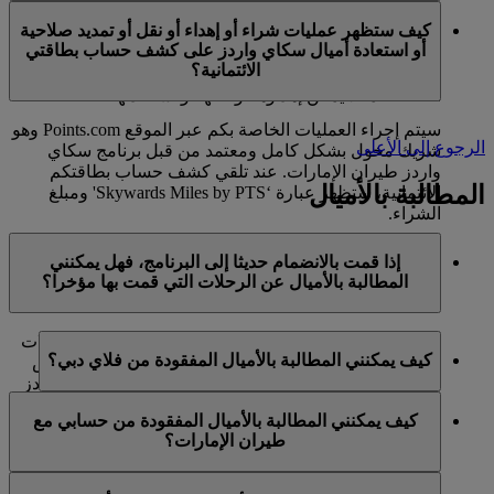
في الوقت الحالي، تنحصر هذه الخدمات بالأعضاء الذين
ميل كحد أقصى في السنة التقويمية الواحدة.
كيف ستظهر عمليات شراء أو إهداء أو نقل أو تمديد صلاحية
يستخدمون حسابا شخصيا في برنامج سكاي واردز لطيران
أو استعادة أميال سكاي واردز على كشف حساب بطاقتي
الإمارات ولا تنطبق على حسابات برنامج العائلة. وهذا يعني أنه
الائتمانية؟
لا يمكن شراء أميال سكاي واردز إضافية لحسابات برنامج
العائلة، كما لا يمكن إهداؤها أو نقلها أو استعادتها.
سيتم إجراء العمليات الخاصة بكم عبر الموقع Points.com وهو
الرجوع إلى الأعلى
شريك مخول بشكل كامل ومعتمد من قبل برنامج سكاي
واردز طيران الإمارات. عند تلقي كشف حساب بطاقتكم
المطالبة بالأميال
الائتمانية، ستظهر عبارة ‘Skywards Miles by PTS' ومبلغ
الشراء.
يرجى زيارة هذه
الصفحة
للحصول على المزيد من المعلومات.
إذا قمت بالانضمام حديثا إلى البرنامج، فهل يمكنني
المطالبة بالأميال عن الرحلات التي قمت بها مؤخرا؟
نعم، يمكن للأعضاء الجدد المطالبة بالأميال بالنسبة للرحلات
كيف يمكنني المطالبة بالأميال المفقودة من فلاي دبي؟
التي تم القيام بها مع طيران الإمارات وفلاي دبي وكوانتاس
قبل ما يصل إلى شهرين من تاريخ التسجيل في سكاي واردز
إذا كانت الأميال المفقودة لرحلة قمتم بها مع فلاي دبي، يرجى
طيران الإمارات.
كيف يمكنني المطالبة بالأميال المفقودة من حسابي مع
تسجيل الدخول وإرسال مطالبة عبر الإنترنت على الموقع
طيران الإمارات؟
ومع ذلك، فإن أي معاملات أخرى، مثل الرحلات مع الخطوط
الشبكي flydubai.com.
الجوية الشريكة الأخرى أو شراء الخدمات والمنتجات من
إذا كانت الأميال المفقودة لرحلة قمتم بها مع طيران الإمارات،
الشركاء، التي تمت قبل تسجيلكم لن تكون مؤهلة لكسب