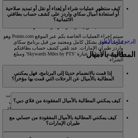
في الوقت الحالي، تنحصر هذه الخدمات بالأعضاء الذين
ميل كحد أقصى في السنة التقويمية الواحدة.
كيف ستظهر عمليات شراء أو إهداء أو نقل أو تمديد صلاحية
يستخدمون حسابا شخصيا في برنامج سكاي واردز لطيران
أو استعادة أميال سكاي واردز على كشف حساب بطاقتي
الإمارات ولا تنطبق على حسابات برنامج العائلة. وهذا يعني أنه
الائتمانية؟
لا يمكن شراء أميال سكاي واردز إضافية لحسابات برنامج
العائلة، كما لا يمكن إهداؤها أو نقلها أو استعادتها.
سيتم إجراء العمليات الخاصة بكم عبر الموقع Points.com وهو
الرجوع إلى الأعلى
شريك مخول بشكل كامل ومعتمد من قبل برنامج سكاي
واردز طيران الإمارات. عند تلقي كشف حساب بطاقتكم
المطالبة بالأميال
الائتمانية، ستظهر عبارة ‘Skywards Miles by PTS' ومبلغ
الشراء.
يرجى زيارة هذه
الصفحة
للحصول على المزيد من المعلومات.
إذا قمت بالانضمام حديثا إلى البرنامج، فهل يمكنني
المطالبة بالأميال عن الرحلات التي قمت بها مؤخرا؟
نعم، يمكن للأعضاء الجدد المطالبة بالأميال بالنسبة للرحلات
كيف يمكنني المطالبة بالأميال المفقودة من فلاي دبي؟
التي تم القيام بها مع طيران الإمارات وفلاي دبي وكوانتاس
قبل ما يصل إلى شهرين من تاريخ التسجيل في سكاي واردز
إذا كانت الأميال المفقودة لرحلة قمتم بها مع فلاي دبي، يرجى
طيران الإمارات.
كيف يمكنني المطالبة بالأميال المفقودة من حسابي مع
تسجيل الدخول وإرسال مطالبة عبر الإنترنت على الموقع
طيران الإمارات؟
ومع ذلك، فإن أي معاملات أخرى، مثل الرحلات مع الخطوط
الشبكي flydubai.com.
الجوية الشريكة الأخرى أو شراء الخدمات والمنتجات من
إذا كانت الأميال المفقودة لرحلة قمتم بها مع طيران الإمارات،
الشركاء، التي تمت قبل تسجيلكم لن تكون مؤهلة لكسب