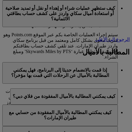
في الوقت الحالي، تنحصر هذه الخدمات بالأعضاء الذين
ميل كحد أقصى في السنة التقويمية الواحدة.
كيف ستظهر عمليات شراء أو إهداء أو نقل أو تمديد صلاحية
يستخدمون حسابا شخصيا في برنامج سكاي واردز لطيران
أو استعادة أميال سكاي واردز على كشف حساب بطاقتي
الإمارات ولا تنطبق على حسابات برنامج العائلة. وهذا يعني أنه
الائتمانية؟
لا يمكن شراء أميال سكاي واردز إضافية لحسابات برنامج
العائلة، كما لا يمكن إهداؤها أو نقلها أو استعادتها.
سيتم إجراء العمليات الخاصة بكم عبر الموقع Points.com وهو
الرجوع إلى الأعلى
شريك مخول بشكل كامل ومعتمد من قبل برنامج سكاي
واردز طيران الإمارات. عند تلقي كشف حساب بطاقتكم
المطالبة بالأميال
الائتمانية، ستظهر عبارة ‘Skywards Miles by PTS' ومبلغ
الشراء.
يرجى زيارة هذه
الصفحة
للحصول على المزيد من المعلومات.
إذا قمت بالانضمام حديثا إلى البرنامج، فهل يمكنني
المطالبة بالأميال عن الرحلات التي قمت بها مؤخرا؟
نعم، يمكن للأعضاء الجدد المطالبة بالأميال بالنسبة للرحلات
كيف يمكنني المطالبة بالأميال المفقودة من فلاي دبي؟
التي تم القيام بها مع طيران الإمارات وفلاي دبي وكوانتاس
قبل ما يصل إلى شهرين من تاريخ التسجيل في سكاي واردز
إذا كانت الأميال المفقودة لرحلة قمتم بها مع فلاي دبي، يرجى
طيران الإمارات.
كيف يمكنني المطالبة بالأميال المفقودة من حسابي مع
تسجيل الدخول وإرسال مطالبة عبر الإنترنت على الموقع
طيران الإمارات؟
ومع ذلك، فإن أي معاملات أخرى، مثل الرحلات مع الخطوط
الشبكي flydubai.com.
الجوية الشريكة الأخرى أو شراء الخدمات والمنتجات من
إذا كانت الأميال المفقودة لرحلة قمتم بها مع طيران الإمارات،
الشركاء، التي تمت قبل تسجيلكم لن تكون مؤهلة لكسب