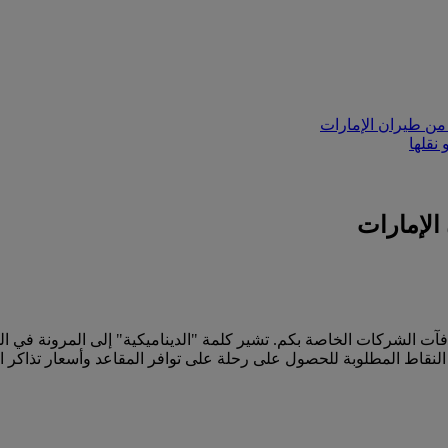
من طيران الإمارات
نقلها
الإمارات
آت الشركات الخاصة بكم. تشير كلمة "الديناميكية" إلى المرونة في ا
لنقاط المطلوبة للحصول على رحلة على توافر المقاعد وأسعار تذاكر ال