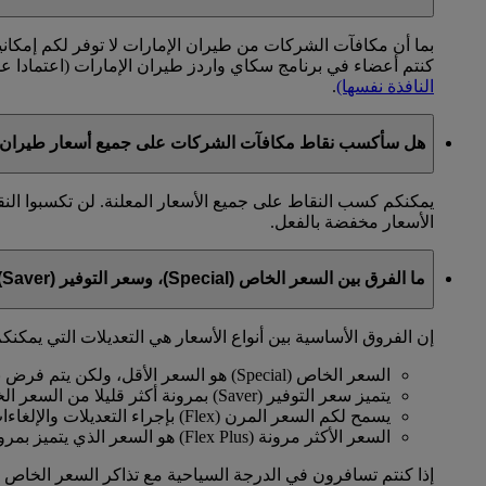
بما أن مكافآت الشركات من طيران الإمارات لا توفر لكم إمكان
كنتم أعضاء في برنامج سكاي واردز طيران الإمارات (اعتمادا 
النافذة نفسها)
.
هل سأكسب نقاط مكافآت الشركات على جميع أسعار طيران ا
يمكنكم كسب النقاط على جميع الأسعار المعلنة. لن تكسبوا الن
الأسعار مخفضة بالفعل.
ما الفرق بين السعر الخاص (Special)، وسعر التوفير (Saver)، والسعر المرن (Flex)، والسعر الأكثر مرونة (Flex Plus)؟
إن الفروق الأساسية بين أنواع الأسعار هي التعديلات التي يمكنكم
السعر الخاص (Special) هو السعر الأقل، ولكن يتم فرض بعض القيود عليه.
يتميز سعر التوفير (Saver) بمرونة أكثر قليلا من السعر الخاص.
يسمح لكم السعر المرن (Flex) بإجراء التعديلات والإلغاءات مقابل رسوم معينة.
السعر الأكثر مرونة (Flex Plus) هو السعر الذي يتميز بمرونة كاملة وعدم وجود قيود.
إذا كنتم تسافرون في الدرجة السياحية مع تذاكر السعر الخاص (Special) أو سعر التوفير (Saver)، عليكم الدفع مقاب