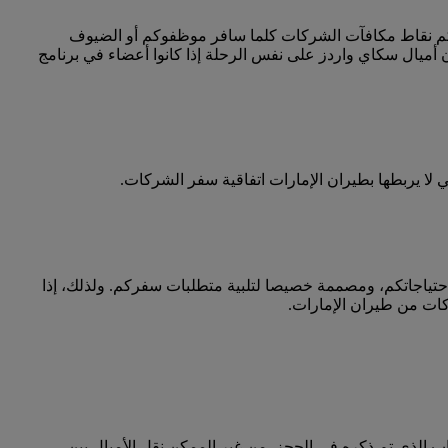
كم نقاط مكافآت الشركات كلما سافر موظفوكم أو الضيوف
أميال سكاي واردز على نفس الرحلة إذا كانوا أعضاء في برنامج
ا يربطها بطيران الإمارات اتفاقية سفر الشركات.
احتياجاتكم، ومصممة خصيصا لتلبية متطلبات سفركم. ولذلك، إذا
كات من طيران الإمارات.
 الذي تم ذكره في الحجز. من غير الممكن نقل الأميال بين