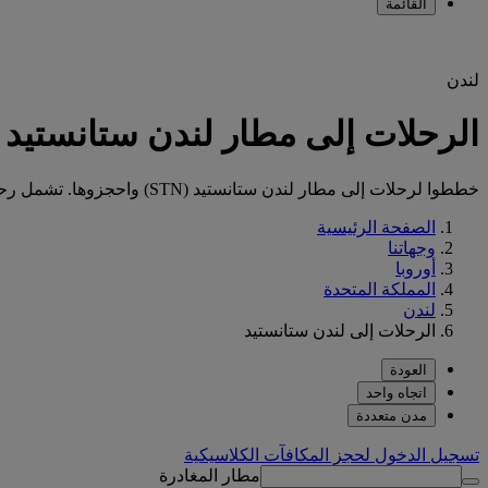
القائمة
لندن
الرحلات إلى مطار لندن ستانستيد (STN
خططوا لرحلات إلى مطار لندن ستانستيد (STN) واحجزوها. تشمل رحلاتنا الأمتعة ونظام الترفيه الحائز على جوائز والوجبات الفاخرة تميّز دائم مع طيران الإمارات.
الصفحة الرئيسية
وجهاتنا
أوروبا
المملكة المتحدة
لندن
الرحلات إلى لندن ستانستيد
العودة
اتجاه واحد
مدن متعددة
تسجيل الدخول لحجز المكافآت الكلاسيكية
مطار المغادرة