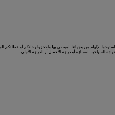
رات إلى لندن ستانستيد (STN) وأبعد من ذلك. استوحوا الإلهام من وجهاتنا الموصى بها واحجزوا 
رجة السياحية الممتازة أو درجة الأعمال أو الدرجة الأولى.