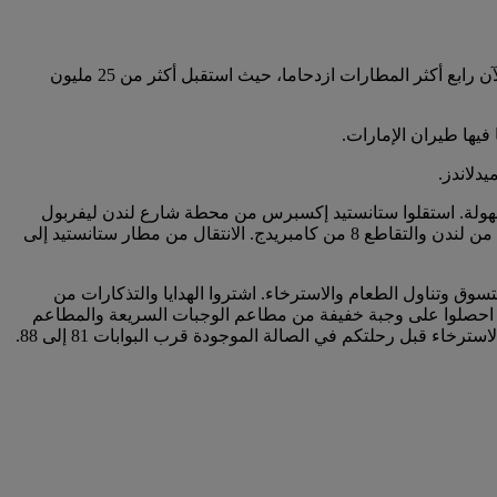
تصلكم الرحلات إلى لندن ستانستيد بمدينة تاريخية هي الأكبر في المملكة المتحدة. قد يكون الأحدث بين جميع مطارات لندن الرئيسية ولكنه الآن رابع أكثر المطارات ازدحاما، حيث استقبل أكثر من 25 مليون
دلاندز.
ول إلى هناك مسألة في غاية السهولة. استقلوا ستانستيد إكسبرس من محطة شارع لندن ليفربول
وستصلون إلى المطار في غضون 47 دقيقة. إذا كنتم تقودون سيارة، اسلكوا الطريق السريع M11. تذكروا استخدام التقاطع 8a إذا كنتم قادمين من لندن والتقاطع 8 من كامبريدج. الانتقال من مطار ستانستيد إلى
وق وتناول الطعام والاسترخاء. اشتروا الهدايا والتذكارات من
وة. احصلوا على وجبة خفيفة من مطاعم الوجبات السريعة والمطاعم
سترخاء قبل رحلتكم في الصالة الموجودة قرب البوابات 81 إلى 88.