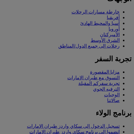
خارطة مسارات الرحلات
أفريقيا
آسيا والمحيط الهادئ
أوروبا
الأميركتان
الشرق الأوسط
رحلات إلى جميع الدول/المناطق
تجربة السفر
مزايا المقصورة
التسوق مع طيران الإمارات
تجربة سفركم المقبلة
الترفيه الجوي
الوجبات
صالاتنا
برنامج الولاء
تسجيل الدخول إلى سكاي واردز طيران الإمارات
انضموا إلى برنامج سكاي واردز طيران الإمارات