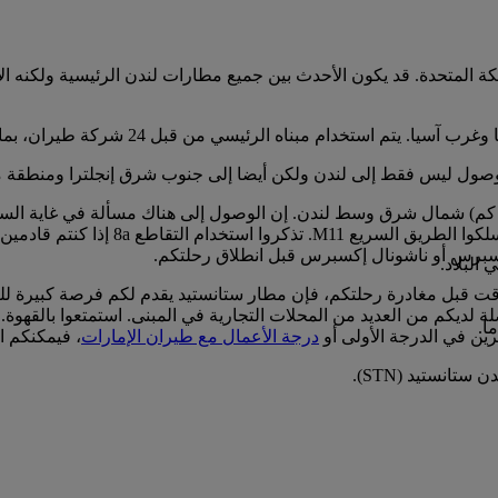
لوصول ليس فقط إلى لندن ولكن أيضا إلى جنوب شرق إنجلترا ومنطقة مي
قع مطار ستانستيد في موقع ملائم في إيسيكس على بعد 42 ميلا (68 كم) شمال شرق وسط لندن. إن الوص
سبرس أو ناشونال إكسبرس قبل انطلاق رحلتكم.
البلاد.
قت قبل مغادرة رحلتكم، فإن مطار ستانستيد يقدم لكم فرصة كبيرة للتس
ضلة لديكم من العديد من المحلات التجارية في المبنى. استمتعوا بالقه
ا.
رين في الدرجة الأولى أو
درجة الأعمال مع طيران الإمارات
، فيمكنكم الا