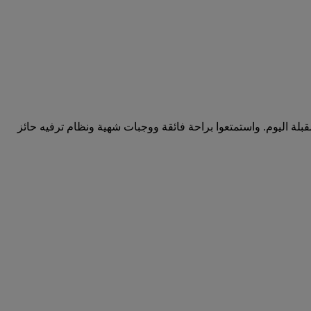
رحلتكم أو عطلتكم المقبلة اليوم. واستمتعوا براحة فائقة ووجبات شهية ونظام ترفيه حائز