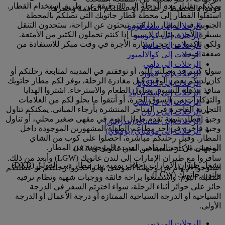
يمكنكم تقليل مدة الرحلة إلى 30 دقيقة عن طريق استخدام القطار.
قوموا بالتخطيط لرحلتكم أو عطلتكم القادمة وحجزها.
استقلوا القطار إلى محطة قطار جاتويك التي تصلكم بالمحطة
الجنوبية في المطار. إذا كنتم تبحثون عن الراحة، ستجدون التنقل
الرحلات إلى سنغافورة
بسيارة الأجرة مثاليا، لا سيما إذا كنتم تحملون الكثير من الأمتعة.
الرحلات إلى كولومبو
ولكن تأكدوا من حجز سيارة الأجرة في وقت مبكر للاستفادة من
الرحلات إلى مانيلا
صفقة جيدة.
الرحلات إلى كوالالمبور
الرحلات إلى دلهي
سواء كنتم قد وصلتم للتو، أو توقفتم في المدينة لمتابعة رحلتكم أو
الرحلات إلى لاهور
كان لديكم بعض الوقت قبل مغادرة الرحلة، يوفر لكم مطار جاتويك
الرحلات إلى كالكوتا
منافذ مذهلة للتسوق وتناول الطعام والاسترخاء. اشتروا الهدايا
الرحلات إلى إسلام آباد
والتذكارات من السوق الحرة، أو أنتقوا ما يحلو لكم من العلامات
الرحلات إلى كراتشي
التجارية الفاخرة في المتاجر المنتشرة بأرجاء المباني. يمكنكم تناول
الرحلات إلى دربان
وجبة إفطار شهية تقدم طوال اليوم في مقهى صغير محلي، أو تناول
الرحلات إلى تشيناي (مدراس)
وجبة فاخرة في أحد مطاعم الطهاة المشهورين الموجودة داخل
الرحلات إلى مومباي (بومباي)
المطار. وقبل رحلتكم مباشرة، احصلوا على كوب من الشاي
المنعش من أحد المقاهي العديدة الموجودة في المطار.
الوجهات الأكثر شعبية من لندن غاتويك (LGW)
سافروا مع طيران الإمارات إلى لندن غاتويك (LGW) وأبعد من ذلك.
تشغل طيران الإمارات رحلات يومية بين مطار دبي الدولي (DXB)
استوحوا الإلهام من وجهاتنا الموصى بها واحجزوا رحلتكم أو عطلتكم
ولندن جاتويك (LGW).
المقبلة اليوم. واستمتعوا براحة فائقة ووجبات شهية ونظام ترفيه
حائز على جوائز أثناء الرحلة، سواء اخترتم السفر في الدرجة
السياحية أو الدرجة السياحية الممتازة أو درجة الأعمال أو الدرجة
الأولى.
الرحلات إلى دبي