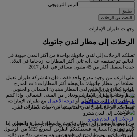
الرمز الترويجي
تطبيق
البحث عن الرحلات
وجهات طيران الإمارات
الرحلات إلى مطار لندن جاتويك
تصلكم الرحلات إلى لندن جاتويك بواحدة من أكثر المدن حيوية في
العالم. تم تصنيفه على أنه ثاني أكثر المطارات ازدحاما في البلاد،
حيث استقبل أكثر من 45 مليون مسافر في العام 2017.
على الرغم من وجود مدرج واحد فقط، فإن 45 شركة طيران تعمل
انطلاقا من مطار جاتويك؛ ما يجعله أكثر المطارات ذات المدرج
الواحد كفاءة في العالم. لدى المطار مبنيان؛ الشمالي والجنوبي.
مطارات أخرى في لندن
تهبط رحلات طيران الإمارات وتغادر من المبنى الشمالي. وإذا كنتم
مسافرين في الدرجة الأولى أو
درجة الأعمال
مع طيران الإمارات،
الرحلات إلى لندن ستانستيد
فيمكنكم التطلع إلى الاسترخاء في صالة طيران الإمارات قبل
تهبط بكم الرحلات إلى لندن ستانستيد في أحدث مطارات لندن.
رحلتكم.
الرحلات إلى لندن هيثرو
من السهل الوصول إلى مطار جاتويك بواسطة السيارة والقطار. إذا
تهبط بكم الرحلات إلى لندن جاتويك في ثاني أكثر مطارات البلاد
كنتم تقودون السيارة، فسيمكنكم الطريق السريع M23 من الوصول
ازدحاما.
إلى جاتويك من وسط لندن في غضون ساعة ونصف. بدلا من ذلك،
الوجهات الأكثر شعبية من المملكة المتحدة