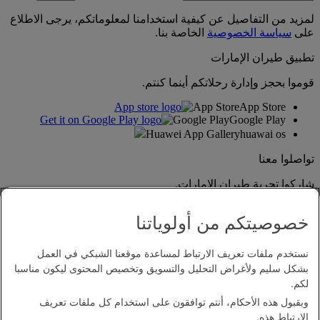
لمزيد من التفاصيل عن كيفية استخدامنا لمعلوماتكم، يرجى الاطلاع
على
سياسة الخصوصية
الخاصة بنا.
تطبيق طيران الإمارات
قوموا بحجز وإدارة رحلاتكم أينما كنتم.
App Store
App Store
Google Play
Google Play
Huawei App Gallery
huawai os
تواصلوا معنا
شاركوا تجربة طيران الإمارات.
خصوصيتكم من أولوياتنا
نستخدم ملفات تعريف الارتباط لمساعدة موقعنا الشبكي في العمل
بشكل سليم ولأغراض التحليل والتسويق وتخصيص المحتوى ليكون مناسبا
لكم.
وبقبول هذه الأحكام، أنتم توافقون على استخدام كل ملفات تعريف
بيان إمكانية الدخول
الارتباط هذه.