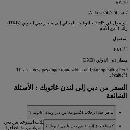
EK 70
7 س
50 د
/
Airbus 350
الوصول في 10:45 بالتوقيت المحلي إلى مطار دبي الدولي (DXB)
زائد 1 من الأيام
الوصول
+
1
10:45
مطار دبي الدولي (DXB)
This is a new passenger route which will start operating from
{value?}.
السفر من دبي إلى لندن غاتويك : الأسئلة
الشائعة
ما هو عدد الرحلات الأسبوعية بين دبي ولندن غاتويك ؟
تشغل طيران الإمارات حاليا 28 من الرحلات أسبوعيا بين دبي
كم تبلغ مدة الرحلة بين دبي ولندن غاتويك ؟
ولندن غاتويك . وقد يختلف ذلك باختلاف المواسم، لذا اطلعوا