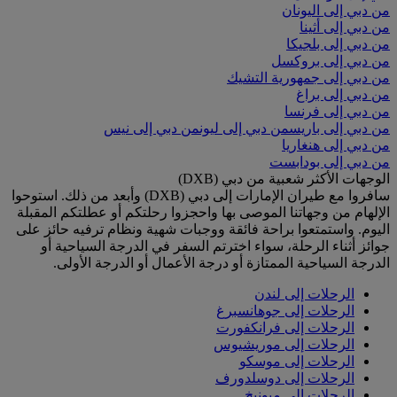
من دبي إلى اليونان
من دبي إلى أثينا
من دبي إلى بلجيكا
من دبي إلى بروكسل
من دبي إلى جمهورية التشيك
من دبي إلى براغ
من دبي إلى فرنسا
من دبي إلى باريس
من دبي إلى ليون
من دبي إلى نيس
من دبي إلى هنغاريا
من دبي إلى بودابست
الوجهات الأكثر شعبية من دبي (DXB)
سافروا مع طيران الإمارات إلى دبي (DXB) وأبعد من ذلك. استوحوا
الإلهام من وجهاتنا الموصى بها واحجزوا رحلتكم أو عطلتكم المقبلة
اليوم. واستمتعوا براحة فائقة ووجبات شهية ونظام ترفيه حائز على
جوائز أثناء الرحلة، سواء اخترتم السفر في الدرجة السياحية أو
الدرجة السياحية الممتازة أو درجة الأعمال أو الدرجة الأولى.
الرحلات إلى لندن
الرحلات إلى جوهانسبرغ
الرحلات إلى فرانكفورت
الرحلات إلى موريشيوس
الرحلات إلى موسكو
الرحلات إلى دوسلدورف
الرحلات إلى ميونيخ