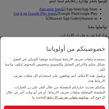
قوموا بحجز وإدارة رحلاتكم أينما كنتم.
App Store
App Store
Google Play
Google Play
Huawei App Gallery
huawai os
تواصلوا معنا
شاركوا تجربة طيران الإمارات.
خصوصيتكم من أولوياتنا
نستخدم ملفات تعريف الارتباط لمساعدة موقعنا الشبكي في العمل
بشكل سليم ولأغراض التحليل والتسويق وتخصيص المحتوى ليكون مناسبا
لكم.
وبقبول هذه الأحكام، أنتم توافقون على استخدام كل ملفات تعريف
بيان إمكانية الدخول
الارتباط هذه.
اتصل بنا
يمكنكم تحديث خياراتكم المفضلة من خلال النقر على زر الخيارات
سياسة الخصوصية
المفضلة المتعلقة بملفات تعريف الارتباط، أو في أي وقت آخر من خلال
الشروط والأحكام
الرجوع إلى
سياسة ملفات تعريف الارتباط
الخاصة بنا.
سياسة ملفات تعريف الارتباط
الأمن الإلكتروني
بيان الشفافية بموجب قانون مكافحة العبودية الحديثة