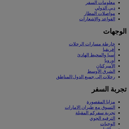
معلومات السفر
دبي الدولي
مواصلات المطار
القواعد والإشعارات
الوجهات
خارطة مسارات الرحلات
أفريقيا
آسيا والمحيط الهادئ
أوروبا
الأميركتان
الشرق الأوسط
رحلات إلى جميع الدول/المناطق
تجربة السفر
مزايا المقصورة
التسوق مع طيران الإمارات
تجربة سفركم المقبلة
الترفيه الجوي
الوجبات