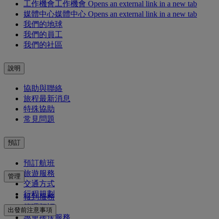
工作機會
工作機會 Opens an external link in a new tab
媒體中心
媒體中心 Opens an external link in a new tab
我們的地球
我們的員工
我們的社區
說明
協助與聯絡
旅程最新消息
特殊協助
常見問題
預訂
預訂航班
旅遊服務
管理
交通方式
行程規劃
報到服務
管理預訂
出發前注意事項
專車接送服務