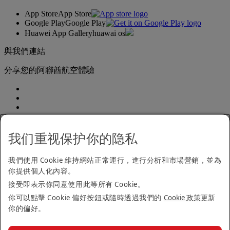
App Store
App Store
Google Play
Google Play
Huawei App Gallery
huawai os
與我們連結
分享您的阿聯酋航空體驗
我们重视保护你的隐私
我們使用 Cookie 維持網站正常運行，進行分析和市場營銷，並為
無障礙聲明
你提供個人化內容。
聯絡我們
接受即表示你同意使用此等所有 Cookie。
隱私政策
規則與條款
你可以點擊 Cookie 偏好按鈕或隨時透過我們的
Cookie 政策
更新
Cookie 政策
你的偏好。
網路安全
《現代反奴隸制度法案》透明化聲明