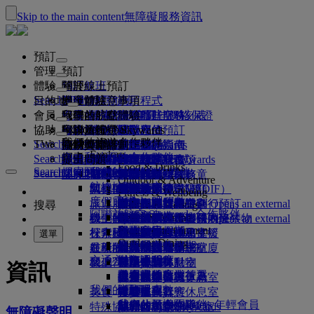
Skip to the main content
無障礙服務資訊
預訂
管理
預訂
體驗
預訂航班
關於線上預訂
管理
Search flight
目的地
阿聯酋航空應用程式
管理預訂
出發前注意事項
機上體驗
搜尋航班
會員
出發前注意事項
行李
您乘坐的航班有哪些服務
阿聯酋航空體驗
我們的航點
阿聯酋航空最佳價格保證
檢索您的預訂
阿聯酋航空時刻表
Explore Dubai
協助
行李資訊
簽證及護照
你的旅行在此啟程
家族旅行
目的地
阿聯酋航空 Skywards
旅遊資訊
機艙特色
精選票價
選取座位
取消您的預訂
Explore Dubai
我們的旅遊合作夥伴
Search flight
TW
瞭解簽證規定
全家一起出遊
飛悅卓越
加入阿聯酋航空 Skywards
商務獎勵計劃
協助與聯絡
行李資訊
阿聯酋航空體驗
我們的航點
特別優惠
保留我的票價
變更預訂
危險物品指南
頭等艙
Explore
空中和地面的合作夥伴
探索
Search flight
飛悅卓越
關於我們
註冊你的公司
協助與聯絡
提出問題
行程規劃
阿聯酋航空應用程式
簽證和護照資訊
規劃家族旅遊
有關阿聯酋航空 Skywards
選擇您的座位
規範及注意事項
託運行李
商務艙
專車接送服務
亞太地區
Food & Drinks
Search flight
探索阿聯酋航空航點
我們的旅遊合作夥伴
Search flight
Search flight
關於我們
常見問題集
健康
飛悅卓越的更多理由
商務獎勵計劃
協助與聯絡
預訂旅館
升等航班
隨身行李
美國旅遊授權
豪華經濟艙
阿聯酋航空服務
無成人陪同之孩童
美洲
會員等級
Outdoor & Adventure
航線地圖
澳洲航空
flydubai
阿拉伯聯合大公國簽證
我們的歷史
常見問題
行程及活動
管理專車接送
適航證明書（MEDIF）
購買更多行李限額
經濟艙
季節性場合
懷孕
非洲
註冊你的公司
變更或取消
Fitness & Wellbeing
flydubai
度假靈感
現金 + 哩程數
旅遊服務
預訂便利旅行
飲食資訊
額外托運行李限額
在機上放鬆身心
無接觸式旅程
行李限額
媒體中心
歐洲
登入商務獎勵計劃
簽證和護照支援
透過阿聯酋航空進行預訂
媒體中心 Opens an external
搜尋
Culture & Heritage
阿聯酋航空 Skywards 合作夥伴
海灘目的地
數位會員卡
link in a new tab
Beach & Marine
線上報到
機上娛樂
我們的貴賓休息室
迎賓服務
阿拉伯聯合大公國內違禁物
杜拜行李服務
兒童與嬰兒票價規則
中東地區
權益
意見回饋與投訴
我們的網絡及聯營航班
迎賓服務 Opens an external
Family entertainment
集團公司
野生動物假期
我的家庭
link in a new tab
杜拜國際機場
行李延誤或受損
探索杜拜
報到選項
ice 提供內容
頭等艙貴賓休息室
汽車安全座椅和搖籃
計劃運作方式
行李延遲或損壞支援
我們的其他產品
選單
Outdoor Dining
杜拜轉機服務
安全
歷史與文化假期
使用哩程數
航班狀態
在機場
最新的航點
阿聯酋航空第三航廈
ice 直播電視系統
商務艙貴賓休息室
常見問題
杜拜轉機服務
特殊協助和要求
交通方式
財務透明度
城市小憩
申領哩程數
機上
我們營運的變更
在航廈間移動
機上 Wi-Fi
全球貴賓休息室
赫爾辛基
行李與遺失財物
資訊
機場接送
負責任的商業行為
美食家的度假首選
購買哩程數
往返機場
兒童娛樂
合作夥伴貴賓休息室
攜帶兒童搭機
杭州
最新旅遊資訊更新
出發前準備
我們的員工
預約租車
賺取哩程數
美食
接駁服務
付費進入貴賓休息室
與嬰兒同行
峴港市
查看航班狀態
在機場
航空公司合作夥伴
我們的領導團隊
Skywards Skysurfers 年輕會員
特殊協助
頭等艙美饌
marhaba 貴賓休息室
嬰兒行李限額
深圳
阿聯酋航空 Skywards
無障礙聲明