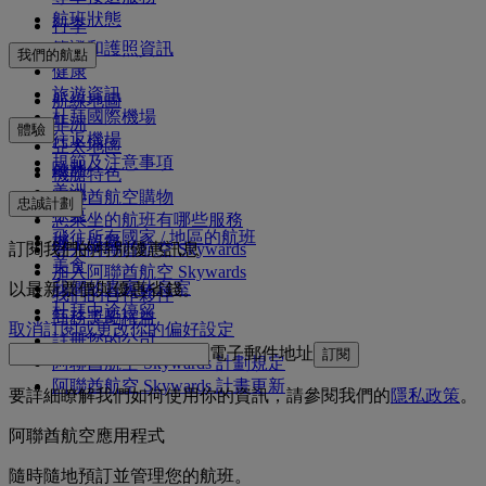
航班狀態
行李
簽證和護照資訊
我們的航點
健康
旅遊資訊
航線地圖
杜拜國際機場
非洲
體驗
往返機場
亞太地區
規範及注意事項
歐洲
機艙特色
美洲
阿聯酋航空購物
忠誠計劃
中東
您乘坐的航班有哪些服務
飛往所有國家 / 地區的航班
機上娛樂
訂閱我們的特別優惠訊息
登入阿聯酋航空 Skywards
美食
加入阿聯酋航空 Skywards
我們的貴賓休息室
以最新票價與優惠省錢。
我們的合作夥伴
杜拜中途停留
商務獎勵權益
取消訂閱或更改你的偏好設定
註冊您的公司
電子郵件地址
訂閱
阿聯酋航空 Skywards 計劃規定
阿聯酋航空 Skywards 計畫更新
要詳細瞭解我們如何使用你的資訊，請參閱我們的
隱私政策
。
阿聯酋航空應用程式
隨時隨地預訂並管理您的航班。