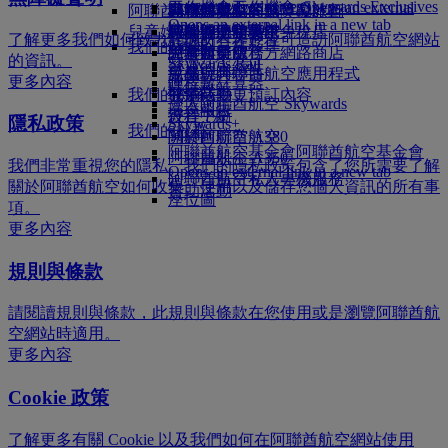
Skywards Exclusives
Skywards Exclusives
工作機會
工作機會 Opens an external
阿聯酋航空購物
商務艙美饌
兒童與嬰兒餐點
暹粒
阿聯酋航空的無障礙旅行
阿聯酋航空商務獎勵計劃
Opens an external link in a new tab
link in a new tab
兒童娛樂
豪華經濟艙美饌
阿聯酋航空高空免稅店
特殊協助和要求
您的機上體驗
了解更多我們如何致力於讓所有客戶皆可造訪阿聯酋航空網站
我們的合作夥伴
我們的地球
經濟艙美饌
阿聯酋航空官方網路商店
兒童娛樂服務
工具與資源
的資訊。
Skywards Rail
營運的永續性
飲品
兒童玩具
手機與阿聯酋航空應用程式
更多內容
哩程數計算器
環境政策
我們的機隊
兒童活動
取消或變更預訂內容
登入阿聯酋航空 Skywards
環境報告
波音 777
行程中斷
隱私政策
Skywards+
我們的社群
阿聯酋航空 A380
關於阿聯酋航空
阿聯酋航空基金會
阿聯酋航空基金會
阿聯酋航空 A350
我們非常重視您的隱私。我們的隱私政策包含了您所需要了解
Opens an external link in a new tab
阿聯酋航空私人專機服務
關於阿聯酋航空如何收集、使用以及儲存您個人資訊的所有事
贊助活動
座位圖
項。
更多內容
規則與條款
請閱讀規則與條款，此規則與條款在您使用或是瀏覽阿聯酋航
空網站時適用。
更多內容
Cookie 政策
了解更多有關 Cookie 以及我們如何在阿聯酋航空網站使用