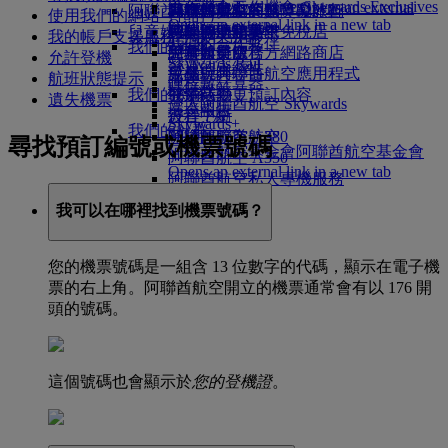
Skywards Exclusives
Skywards Exclusives
工作機會
工作機會 Opens an external
阿聯酋航空購物
商務艙美饌
兒童與嬰兒餐點
暹粒
阿聯酋航空的無障礙旅行
阿聯酋航空商務獎勵計劃
使用我們的網站（預訂）
Opens an external link in a new tab
link in a new tab
兒童娛樂
豪華經濟艙美饌
阿聯酋航空高空免稅店
特殊協助和要求
您的機上體驗
我的帳戶支援服務/一次性密碼
我們的合作夥伴
我們的地球
經濟艙美饌
阿聯酋航空官方網路商店
兒童娛樂服務
工具與資源
允許登機
Skywards Rail
營運的永續性
飲品
兒童玩具
手機與阿聯酋航空應用程式
航班狀態提示
哩程數計算器
環境政策
我們的機隊
兒童活動
取消或變更預訂內容
遺失機票
登入阿聯酋航空 Skywards
環境報告
波音 777
行程中斷
Skywards+
我們的社群
阿聯酋航空 A380
關於阿聯酋航空
尋找預訂編號或機票號碼
阿聯酋航空基金會
阿聯酋航空基金會
阿聯酋航空 A350
Opens an external link in a new tab
阿聯酋航空私人專機服務
贊助活動
座位圖
我可以在哪裡找到機票號碼？
您的機票號碼是一組含 13 位數字的代碼，顯示在電子機
票的右上角。阿聯酋航空開立的機票通常會有以 176 開
頭的號碼。
這個號碼也會顯示於
您的登機證
。