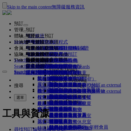
Skip to the main content
無障礙服務資訊
預訂
管理
預訂
體驗
預訂航班
關於線上預訂
管理
Search flight
目的地
阿聯酋航空應用程式
管理預訂
出發前注意事項
機上體驗
搜尋航班
會員
出發前注意事項
行李
您乘坐的航班有哪些服務
阿聯酋航空體驗
我們的航點
阿聯酋航空最佳價格保證
檢索您的預訂
阿聯酋航空時刻表
Explore Dubai
協助
行李資訊
簽證及護照
你的旅行在此啟程
家族旅行
目的地
阿聯酋航空 Skywards
旅遊資訊
機艙特色
精選票價
選取座位
取消您的預訂
Explore Dubai
我們的旅遊合作夥伴
Search flight
TW
瞭解簽證規定
全家一起出遊
飛悅卓越
加入阿聯酋航空 Skywards
商務獎勵計劃
協助與聯絡
行李資訊
阿聯酋航空體驗
我們的航點
特別優惠
保留我的票價
變更預訂
危險物品指南
頭等艙
Explore
空中和地面的合作夥伴
探索
Search flight
飛悅卓越
關於我們
註冊你的公司
協助與聯絡
提出問題
行程規劃
阿聯酋航空應用程式
簽證和護照資訊
規劃家族旅遊
有關阿聯酋航空 Skywards
選擇您的座位
規範及注意事項
託運行李
商務艙
專車接送服務
亞太地區
Food & Drinks
Search flight
探索阿聯酋航空航點
我們的旅遊合作夥伴
Search flight
Search flight
關於我們
常見問題集
健康
飛悅卓越的更多理由
商務獎勵計劃
協助與聯絡
預訂旅館
升等航班
隨身行李
美國旅遊授權
豪華經濟艙
阿聯酋航空服務
無成人陪同之孩童
美洲
會員等級
Outdoor & Adventure
航線地圖
澳洲航空
flydubai
阿拉伯聯合大公國簽證
我們的歷史
常見問題
行程及活動
管理專車接送
適航證明書（MEDIF）
購買更多行李限額
經濟艙
季節性場合
懷孕
非洲
註冊你的公司
變更或取消
Fitness & Wellbeing
flydubai
度假靈感
現金 + 哩程數
旅遊服務
預訂便利旅行
飲食資訊
額外托運行李限額
在機上放鬆身心
無接觸式旅程
行李限額
媒體中心
歐洲
登入商務獎勵計劃
簽證和護照支援
透過阿聯酋航空進行預訂
媒體中心 Opens an external
搜尋
Culture & Heritage
阿聯酋航空 Skywards 合作夥伴
海灘目的地
數位會員卡
link in a new tab
Beach & Marine
線上報到
機上娛樂
我們的貴賓休息室
迎賓服務
阿拉伯聯合大公國內違禁物
杜拜行李服務
兒童與嬰兒票價規則
中東地區
權益
意見回饋與投訴
我們的網絡及聯營航班
迎賓服務 Opens an external
Family entertainment
集團公司
野生動物假期
我的家庭
link in a new tab
杜拜國際機場
行李延誤或受損
探索杜拜
報到選項
ice 提供內容
頭等艙貴賓休息室
汽車安全座椅和搖籃
計劃運作方式
行李延遲或損壞支援
我們的其他產品
選單
Outdoor Dining
杜拜轉機服務
安全
歷史與文化假期
使用哩程數
航班狀態
在機場
最新的航點
阿聯酋航空第三航廈
ice 直播電視系統
商務艙貴賓休息室
常見問題
杜拜轉機服務
特殊協助和要求
交通方式
財務透明度
城市小憩
申領哩程數
機上
我們營運的變更
在航廈間移動
機上 Wi-Fi
全球貴賓休息室
赫爾辛基
行李與遺失財物
工具與資源
機場接送
負責任的商業行為
美食家的度假首選
購買哩程數
往返機場
兒童娛樂
合作夥伴貴賓休息室
攜帶兒童搭機
杭州
最新旅遊資訊更新
出發前準備
我們的員工
預約租車
賺取哩程數
美食
接駁服務
付費進入貴賓休息室
與嬰兒同行
峴港市
查看航班狀態
在機場
航空公司合作夥伴
我們的領導團隊
Skywards Skysurfers 年輕會員
特殊協助
頭等艙美饌
marhaba 貴賓休息室
嬰兒行李限額
深圳
阿聯酋航空 Skywards
尋找預訂編號或機票號碼