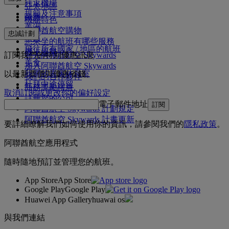
往返機場
亞太地區
規範及注意事項
歐洲
機艙特色
美洲
阿聯酋航空購物
忠誠計劃
中東
您乘坐的航班有哪些服務
飛往所有國家 / 地區的航班
機上娛樂
訂閱我們的特別優惠訊息
登入阿聯酋航空 Skywards
美食
加入阿聯酋航空 Skywards
我們的貴賓休息室
以最新票價與優惠省錢。
我們的合作夥伴
杜拜中途停留
商務獎勵權益
取消訂閱或更改你的偏好設定
註冊您的公司
電子郵件地址
訂閱
阿聯酋航空 Skywards 計劃規定
阿聯酋航空 Skywards 計畫更新
要詳細瞭解我們如何使用你的資訊，請參閱我們的
隱私政策
。
阿聯酋航空應用程式
隨時隨地預訂並管理您的航班。
App Store
App Store
Google Play
Google Play
Huawei App Gallery
huawai os
與我們連結