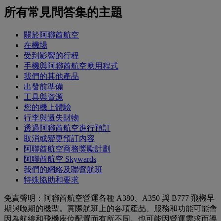
所有常見問答集的主題
關於阿聯酋航空
在機場
受到影響的行程
手機與阿聯酋航空應用程式
我們的其他產品
出發前準備
工具與資源
您的機上體驗
行李與遺失財物
透過阿聯酋航空進行預訂
取消或變更預訂內容
阿聯酋航空商務獎勵計劃
阿聯酋航空 Skywards
我們的網絡及聯營航班
特殊協助和要求
免責聲明：阿聯酋航空營運各種 A380、A350 與 B777 飛機早
期與晚期的機型。實際航班上的各項產品、服務和功能可能會
因為航線和飛機座位配置而有所不同。也可能因營運需求而導