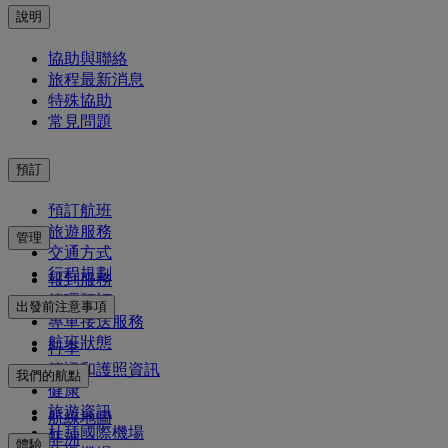
說明
協助與聯絡
旅程最新消息
特殊協助
常見問題
預訂
預訂航班
旅遊服務
管理
交通方式
行程規劃
報到服務
管理預訂
出發前注意事項
專車接送服務
航班狀態
行李
簽證和護照資訊
我們的航點
健康
旅遊資訊
航線地圖
杜拜國際機場
非洲
體驗