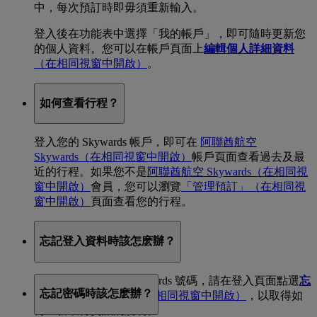
中，每次預訂時即毋須重新輸入。
登入後在功能表中選擇「我的帳戶」，即可隨時更新您
的個人資料。您可以在帳戶頁面上
編輯個人詳細資料
（在相同視窗中開啟）
。
如何查看行程？
登入您的 Skywards 帳戶，即可在
阿聯酋航空
Skywards
（在相同視窗中開啟）
帳戶頁面查看過去及最
近的行程。如果您不是
阿聯酋航空 Skywards
（在相同視
窗中開啟）
會員，您可以瀏覽
「管理預訂」
（在相同視
窗中開啟）
頁面查看您的行程。
忘記登入資料時該怎麽辦？
如果您忘記了您的 Skywards 號碼，請在登入頁面點選
忘
忘記密碼時該怎麽辦？
記 Skywards 號碼？
（在相同視窗中開啟）
，以取得如
何重新取得資訊的說明。