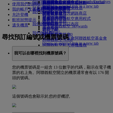
Skywards Exclusives
Skywards Exclusives
工作機會
工作機會 Opens an external
阿聯酋航空購物
商務艙美饌
兒童與嬰兒餐點
暹粒
阿聯酋航空的無障礙旅行
阿聯酋航空商務獎勵計劃
使用我們的網站（預訂）
Opens an external link in a new tab
link in a new tab
兒童娛樂
豪華經濟艙美饌
阿聯酋航空高空免稅店
特殊協助和要求
您的機上體驗
我的帳戶支援服務/一次性密碼
我們的合作夥伴
我們的地球
經濟艙美饌
阿聯酋航空官方網路商店
兒童娛樂服務
工具與資源
允許登機
Skywards Rail
營運的永續性
飲品
兒童玩具
手機與阿聯酋航空應用程式
航班狀態提示
哩程數計算器
環境政策
我們的機隊
兒童活動
取消或變更預訂內容
遺失機票
登入阿聯酋航空 Skywards
環境報告
波音 777
行程中斷
Skywards+
我們的社群
阿聯酋航空 A380
關於阿聯酋航空
尋找預訂編號或機票號碼
阿聯酋航空基金會
阿聯酋航空基金會
阿聯酋航空 A350
Opens an external link in a new tab
阿聯酋航空私人專機服務
贊助活動
座位圖
我可以在哪裡找到機票號碼？
您的機票號碼是一組含 13 位數字的代碼，顯示在電子機
票的右上角。阿聯酋航空開立的機票通常會有以 176 開
頭的號碼。
這個號碼也會顯示於
您的登機證
。