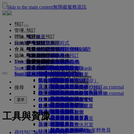
Skip to the main content
無障礙服務資訊
預訂
管理
預訂
體驗
預訂航班
關於線上預訂
管理
Search flight
目的地
阿聯酋航空應用程式
管理預訂
出發前注意事項
機上體驗
搜尋航班
會員
出發前注意事項
行李
您乘坐的航班有哪些服務
阿聯酋航空體驗
我們的航點
阿聯酋航空最佳價格保證
檢索您的預訂
阿聯酋航空時刻表
Explore Dubai
協助
行李資訊
簽證及護照
你的旅行在此啟程
家族旅行
目的地
阿聯酋航空 Skywards
旅遊資訊
機艙特色
精選票價
選取座位
取消您的預訂
Explore Dubai
我們的旅遊合作夥伴
Search flight
TW
瞭解簽證規定
全家一起出遊
飛悅卓越
加入阿聯酋航空 Skywards
商務獎勵計劃
協助與聯絡
行李資訊
阿聯酋航空體驗
我們的航點
特別優惠
保留我的票價
變更預訂
危險物品指南
頭等艙
Explore
空中和地面的合作夥伴
探索
Search flight
飛悅卓越
關於我們
註冊你的公司
協助與聯絡
提出問題
行程規劃
阿聯酋航空應用程式
簽證和護照資訊
規劃家族旅遊
有關阿聯酋航空 Skywards
選擇您的座位
規範及注意事項
託運行李
商務艙
專車接送服務
亞太地區
Food & Drinks
Search flight
探索阿聯酋航空航點
我們的旅遊合作夥伴
Search flight
Search flight
關於我們
常見問題集
健康
飛悅卓越的更多理由
商務獎勵計劃
協助與聯絡
預訂旅館
升等航班
隨身行李
美國旅遊授權
豪華經濟艙
阿聯酋航空服務
無成人陪同之孩童
美洲
會員等級
Outdoor & Adventure
航線地圖
澳洲航空
flydubai
阿拉伯聯合大公國簽證
我們的歷史
常見問題
行程及活動
管理專車接送
適航證明書（MEDIF）
購買更多行李限額
經濟艙
季節性場合
懷孕
非洲
註冊你的公司
變更或取消
Fitness & Wellbeing
flydubai
度假靈感
現金 + 哩程數
旅遊服務
預訂便利旅行
飲食資訊
額外托運行李限額
在機上放鬆身心
無接觸式旅程
行李限額
媒體中心
歐洲
登入商務獎勵計劃
簽證和護照支援
透過阿聯酋航空進行預訂
媒體中心 Opens an external
搜尋
Culture & Heritage
阿聯酋航空 Skywards 合作夥伴
海灘目的地
數位會員卡
link in a new tab
Beach & Marine
線上報到
機上娛樂
我們的貴賓休息室
迎賓服務
阿拉伯聯合大公國內違禁物
杜拜行李服務
兒童與嬰兒票價規則
中東地區
權益
意見回饋與投訴
我們的網絡及聯營航班
迎賓服務 Opens an external
Family entertainment
集團公司
野生動物假期
我的家庭
link in a new tab
杜拜國際機場
行李延誤或受損
探索杜拜
報到選項
ice 提供內容
頭等艙貴賓休息室
汽車安全座椅和搖籃
計劃運作方式
行李延遲或損壞支援
我們的其他產品
選單
Outdoor Dining
杜拜轉機服務
安全
歷史與文化假期
使用哩程數
航班狀態
在機場
最新的航點
阿聯酋航空第三航廈
ice 直播電視系統
商務艙貴賓休息室
常見問題
杜拜轉機服務
特殊協助和要求
交通方式
財務透明度
城市小憩
申領哩程數
機上
我們營運的變更
在航廈間移動
機上 Wi-Fi
全球貴賓休息室
赫爾辛基
行李與遺失財物
工具與資源
機場接送
負責任的商業行為
美食家的度假首選
購買哩程數
往返機場
兒童娛樂
合作夥伴貴賓休息室
攜帶兒童搭機
杭州
最新旅遊資訊更新
出發前準備
我們的員工
預約租車
賺取哩程數
美食
接駁服務
付費進入貴賓休息室
與嬰兒同行
峴港市
查看航班狀態
在機場
航空公司合作夥伴
我們的領導團隊
Skywards Skysurfers 年輕會員
特殊協助
頭等艙美饌
marhaba 貴賓休息室
嬰兒行李限額
深圳
阿聯酋航空 Skywards
尋找預訂編號或機票號碼