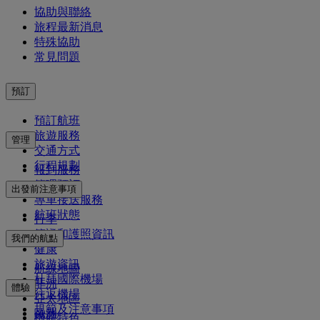
協助與聯絡
旅程最新消息
特殊協助
常見問題
預訂
預訂航班
旅遊服務
管理
交通方式
行程規劃
報到服務
管理預訂
出發前注意事項
專車接送服務
航班狀態
行李
簽證和護照資訊
我們的航點
健康
旅遊資訊
航線地圖
杜拜國際機場
非洲
體驗
往返機場
亞太地區
規範及注意事項
歐洲
機艙特色