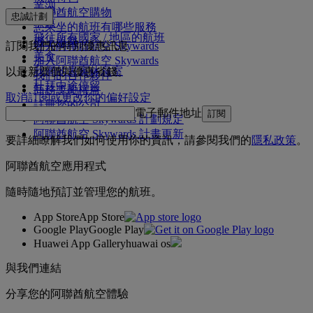
美洲
阿聯酋航空購物
忠誠計劃
中東
您乘坐的航班有哪些服務
飛往所有國家 / 地區的航班
機上娛樂
訂閱我們的特別優惠訊息
登入阿聯酋航空 Skywards
美食
加入阿聯酋航空 Skywards
我們的貴賓休息室
以最新票價與優惠省錢。
我們的合作夥伴
杜拜中途停留
商務獎勵權益
取消訂閱或更改你的偏好設定
註冊您的公司
電子郵件地址
訂閱
阿聯酋航空 Skywards 計劃規定
阿聯酋航空 Skywards 計畫更新
要詳細瞭解我們如何使用你的資訊，請參閱我們的
隱私政策
。
阿聯酋航空應用程式
隨時隨地預訂並管理您的航班。
App Store
App Store
Google Play
Google Play
Huawei App Gallery
huawai os
與我們連結
分享您的阿聯酋航空體驗