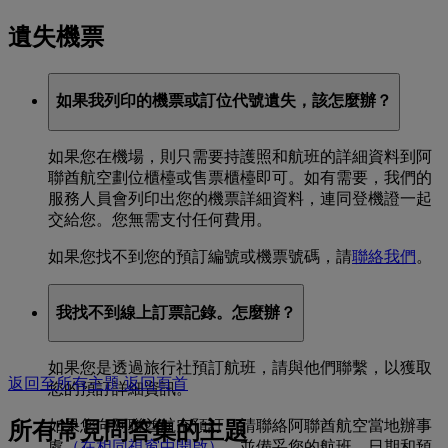
遺失機票
如果我列印的機票或訂位代號遺失，該怎麼辦？
如果您在機場，則只需要持護照和航班的詳細資料到阿
聯酋航空劃位櫃檯或售票櫃檯即可。如有需要，我們的
服務人員會列印出您的機票詳細資料，連同登機證一起
交給您。您無需支付任何費用。
如果您找不到您的預訂編號或機票號碼，請
聯絡我們
。
我找不到線上訂票記錄。怎麼辦？
如果您是透過旅行社預訂航班，請與他們聯繫，以獲取
返回至所有主題
返回頁首
您的預訂詳細資訊。
如果您向阿聯酋航空預訂，請聯絡阿聯酋航空當地辦事
所有常見問答集的主題
處
（在相同視窗中開啟）
，並備妥您的航班、日期和預