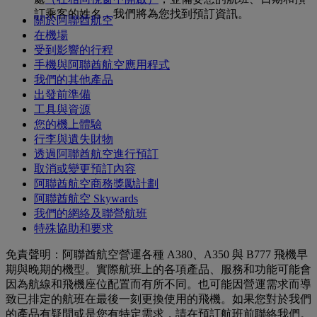
訂乘客的姓名，我們將為您找到預訂資訊。
關於阿聯酋航空
在機場
受到影響的行程
手機與阿聯酋航空應用程式
我們的其他產品
出發前準備
工具與資源
您的機上體驗
行李與遺失財物
透過阿聯酋航空進行預訂
取消或變更預訂內容
阿聯酋航空商務獎勵計劃
阿聯酋航空 Skywards
我們的網絡及聯營航班
特殊協助和要求
免責聲明：阿聯酋航空營運各種 A380、A350 與 B777 飛機早
期與晚期的機型。實際航班上的各項產品、服務和功能可能會
因為航線和飛機座位配置而有所不同。也可能因營運需求而導
致已排定的航班在最後一刻更換使用的飛機。如果您對於我們
的產品有疑問或是您有特定需求，請在預訂航班前聯絡我們。