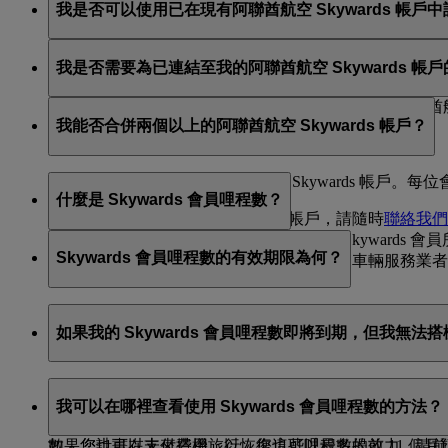
我是否可以使用已在現有阿聯酋航空 Skywards 帳
否，阿聯酋航空 Skywards 會員帳戶必須使用不重複
我是否需要為已連結至我的阿聯酋航空 Skywards 帳戶
子郵件地址，然後才能繼續進行驗證。請
聯絡我們
，以取
否，由於 Skysurfers 青少年會員帳戶已連結至您的
我能否合併兩個以上的阿聯酋航空 Skywards 帳戶？
Skywards 帳戶中登記的主要電子郵件地址。
很抱歉，無法合併多個阿聯酋航空 Skywards 帳戶
什麼是 Skywards 會員哩程數？
如果您需要協助確認要保留哪一個帳戶，請隨時
聯絡我們
Skywards 會員哩程數是您作為阿聯酋航空 Skywa
Skywards 會員哩程數的有效期限為何？
伴網絡累積哩程數，包含航空公司、銀行、車輛服務業者
Skywards 會員哩程數的有效期限是三年，自您賺取該
如果我的 Skywards 會員哩程數即將到期，但我無法
舉例來說，如果您在 2019 年 6 月賺取 Skywards 會員哩
如果您的帳戶中有任何 Skywards 會員哩程數將於未來
如果您無法在近期內搭機旅行，則可以將您的 Skywar
我可以在哪裡查看使用 Skywards 會員哩程數的方法？
您的 Skywards 會員哩程數。
如果您的帳戶內有即將在 3 個月後到期的 Skywards 
數，您也可以支付費用，以恢復這些哩程數的效力。請前
如果您計畫在未來搭機旅行，您也可以最多提前 11 個