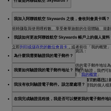
什麼是阿聯酋航空 Skywards？
阿聯酋航空 Skywards 由阿聯酋航空與杜拜航空公司於 2
我加入阿聯酋航空 Skywards 之後，會收到會員卡嗎？
阿聯酋航空 Skywards 為會員提供一系列權益與
班時賺取與使用哩程數、享受奢華旅館的住宿體驗、規劃
阿聯酋航空 Skywards 會員無需持有實體卡片，即可
我該如何更改阿聯酋航空 Skywards 帳戶上的個人資料
請前往此
頁面
，瞭解更多這項計畫的資訊與其提供的精彩
繼續賺取與兌換哩程數。您可以將數位會員卡加入 Apple
立即
列印或儲存您的數位會員卡
，或者前往「我的概覽」
您可以使用下列方式，隨時更新您的資訊：
為什麼我需要驗證我的電子郵件？
透過阿聯酋航空
網站
：
驗證您的電子郵件，有助於確保您提供的電子郵件地址為
登入你的阿聯酋航空 Skywards 帳戶
我要如何驗證我的電子郵件地址？
空 Skywards 帳戶的安全性。如果您未進行驗證，
在右上角按一下您的姓名，前往「
我的概覽
」
在畫面右側，您將找到顯示會員資格概覽的區段。
在登入您的阿聯酋航空 Skywards 個人檔案時，點選已
我沒有收到驗證電子郵件。該怎麼處理？
選此連結後，您將會在「我的概覽」>「管理我的個人檔案
透過阿聯酋航空應用程式：
過期。
請查看您的垃圾郵件資料夾，因為有時候系統會錯誤地篩選電子
下載應用程式並登入您的阿聯酋航空 Skywards 帳
在我完成驗證流程後，我是否可以變更我的電子郵件地
Skywards 帳戶，嘗試重新寄送驗證電子郵件。您將
前往「Skywards」頁面，然後按一下畫面右上角的 
按一下「編輯個人檔案」，接著更新或編輯您的個
是的，即使在驗證您目前的電子郵件地址後，您也可以將