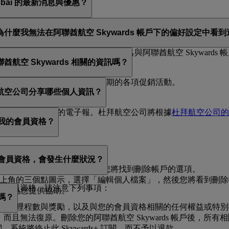
ubai 的最新消息與優惠？
訂閱阿聯酋航空、阿聯酋航空 Skywards 和／或 flydubai
麼我無法在阿聯酋航空 Skywards 帳戶下的偏好設定中看
rds 會員編號，或是您提供的姓名與阿聯酋航空 Skywards 帳
空 Skywards 相關的資訊嗎？
拜航空公司和杜拜航空公司假期的各項促銷活動。
航空公司分享哪些個人資訊？
便讓您接收相關的電子報。杜拜航空公司將根據
杜拜航空公司的
止我的會員資格？
s 帳戶或終止您的會員資格：
我的會員資格，會發生什麼狀況？
選擇「
管理我的帳戶
」，然後您將找到刪除帳戶的選項。
，輕觸右上角的三個點圖示，選擇「編輯個人檔案」，然後您將看到刪
止您的會員資格，請注意下列事項：
樂意為您提供協助。
嗎？
所有的未使用哩程數與獎勵，以及與您的會員資格相關的任何權益或
動作，而且無法復原。刪除您的阿聯酋航空 Skywards 帳戶後
 訂閱，系統將終止此 Skywards+ 訂閱，而不予以退款。