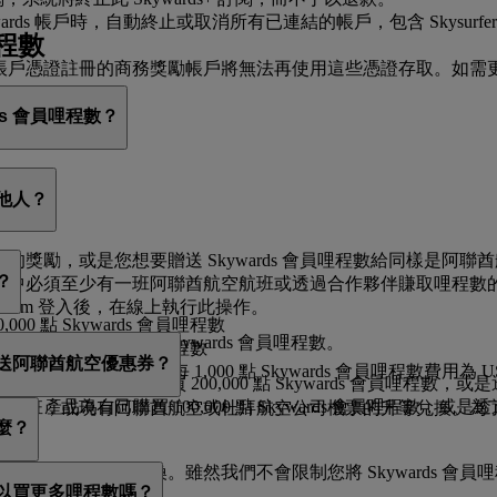
rds 帳戶時，自動終止或取消所有已連結的帳戶，包含 Skysu
程數
ards 帳戶憑證註冊的商務獎勵帳戶將無法再使用這些憑證存取。
s 會員哩程數？
程數：
其他人？
儀的獎勵，或是您想要贈送 Skywards 會員哩程數給同樣是阿聯酋
？
，其帳戶中必須至少有一班阿聯酋航空航班或透過合作夥伴賺取哩程數
tes.com 登入後，在線上執行此操作。
 點 Skywards 會員哩程數
數量需為 2,000 點 Skywards 會員哩程數。
點 Skywards 會員哩程數
或贈送阿聯酋航空優惠券？
rds 會員哩程數，每 1,000 點 Skywards 會員哩程數費用為 US
產品為自己購買 200,000 點 Skywards 會員哩程數
品為自己購買 100,000 點 Skywards 會員哩程數，或
典獎勵航班，或現有阿聯酋航空或杜拜航空公司機票的升等兌換。為了購
麼？
獎勵航班，或進行升等兌換。雖然我們不會限制您將 Skywards
可以買更多哩程數嗎？
ds 會員哩程數要求。