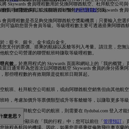
以將 Skywards 會員哩程數用於兌換阿聯酋航空、杜拜航空公司與
s 會員哩程數效期，或恢復過去 6 個月內已過期之 Skywards
服務。如需更多資訊，請前往我們的
使用哩程數
頁面。
ards 會員哩程數是否足夠兌換阿聯酋航空獎勵機票；只要輸入您
數則可協助您晉升會員等級。等級哩程數主要可透過搭乘阿聯酋
屬於：藍卡、銀卡、金卡或白金卡。
相同，會將您支付的票價、搭乘的航線以及艙等列入考量。請注意，
他航空公司營運的聯營航班時賺取等級哩程數。
入後，於應用程式的 Skywards 頁面和網站上的「我的概
哩程數。
日通常即為您首次以阿聯酋航空 Skywards 會員的身分搭乘阿
，那些哩程數的有效期限是從航班日期算起。
空航班、杜拜航空公司航班，或由阿聯酋航空銷售但由其他航空
航班時，考慮加價升等票價類型或升等客艙艙等，以賺取更多等
訂杜拜航空公司的航班，則需要在 flydubai.com 登入才
是什麼意思？
數購買的航班）也會顯示在「我的行程」中；您可以前往「
管理預訂
」
您旅程各航段的機場。因此，如果您是搭乘從倫敦飛往奧克蘭的