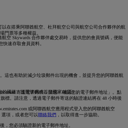
，您可以在搭乘阿聯酋航空、杜拜航空公司與航空公司合作夥伴的航
場門票等多種權益。
空 Skywards 合作夥伴處交易時，提供您的會員號碼，便能
便您快速存取會員資料。
。這也有助於減少垃圾郵件出現的機會，並提升您的阿聯酋航
您的國籍、護照號碼或簽發國家/地區）。
es.email 寄送電子郵件，請您「確認您的電子郵件地址」。點
標。請注意，透過電子郵件寄送的驗證連結將在 48 小時後
rates.com 或阿聯酋航空應用程式登入您的阿聯酋航空
證」選項，或者您可以
聯絡我們
，以取得進一步協助。
後，您必須驗證新的電子郵件地址。