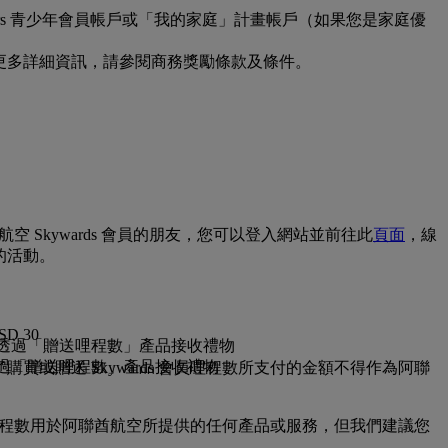
rfers 青少年會員帳戶或「我的家庭」計畫帳戶（如果您是家庭優
如需更多詳細資訊，請參閱商務獎勵條款及條件。
航空 Skywards 會員的朋友，您可以登入網站並前往此
頁面
，線
的活動。
D 30
，或是透過「贈送哩程數」產品接收禮物
是透過「贈送哩程數」產品接收禮物
買或贈送 Skywards 會員哩程數所支付的金額不得作為阿聯
 會員哩程數用於阿聯酋航空所提供的任何產品或服務，但我們建議您