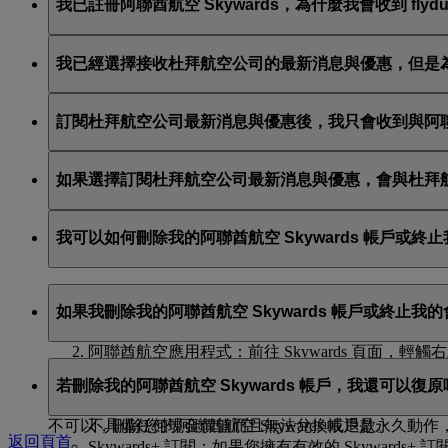
我已註冊阿聯酋航空 Skywards，為什麼我會收到 flyd
當您註冊成為阿聯酋航空 Skywards 會員時，您可以選擇
我已經選擇接收杜拜航空公司的最新消息與優惠，但是為什
這就表示您提供的電子郵件地址連結了多個阿聯酋航空 Skywa
訂閱杜拜航空公司最新消息與優惠後，我只會收到與阿聯酋航
「個人偏好設定」
中更新您的電子郵件訂閱項目。
您也將收到所有杜拜航空公司的最新消息與優惠，包含杜
如果選擇訂閱杜拜航空公司最新消息與優惠，會與杜拜
我們將與杜拜航空公司分享您的姓名與電子郵件地址，以
我可以如何刪除我的阿聯酋航空 Skywards 帳戶或終
您可以隨時透過下列方式刪除您的阿聯酋航空 Skyward
如果我刪除我的阿聯酋航空 Skywards 帳戶或終止
阿聯酋航空網站：請登入，前往您的個人檔案，並
阿聯酋航空應用程式：前往 Skywards 頁面
如果您選擇刪除您的阿聯酋航空 Skywards 帳戶或終
即時交談
：與我們的團隊交談，我們的團隊將非常
若刪除我的阿聯酋航空 Skywards 帳戶，我還可以復原
未使用的 Skywards 會員哩程數與獎勵：您
不具備任何現金價值而且無法兌換或退款。
不可以，刪除您的阿聯酋航空 Skywards 帳戶是永久
返回頁首
Skywards+ 訂閱：如果您擁有有效的 Skywards+