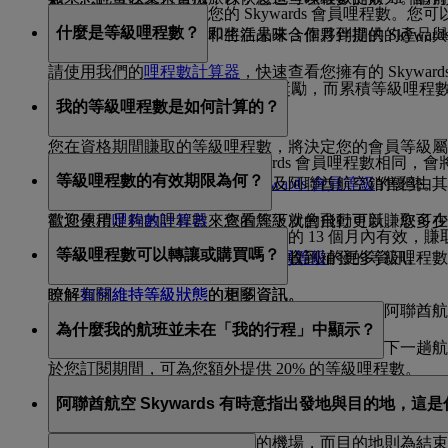
您有多種方法可以使用您的 Skywards 會員哩程數。您可
什麼是等級哩程數？
此外，您也可選擇延長即將在未來 3 個月到期的 Skyward
於兌換我們旅館、零售和生活品味合作夥伴提供的產品與
請使用我們的
哩程數計算器
，快速查看您擁有的 Skyw
Skywards 會員哩程數
可用於購買獎勵，而累積等級哩程
我的等級哩程數是如何計算的？
（EK）的聯營航班賺取。
您在資格期間賺取的等級哩程數，將決定您的會員等級
等級哩程數的計算比率與 Skywards 會員哩程數
等級哩程數的有效期限為何？
進一步瞭解每個
阿聯酋航空 Skywards 會員等級
的優勢。
空航班、杜拜航空公司航班，以及阿聯酋航空銷售但由其
當您累積足夠的哩程數，您的等級就會自動更新。您可在登
歡迎使用
哩程數計算器
來查看您下次的飛行可以賺取多少
等級哩程數從您開始賺取當日算起的 13 個月內有效，賺取當
等級哩程數可以轉讓或購買嗎？
進一步瞭解
晉升至更高等級
的更多資訊。
瞭解有關
阿聯酋航空 Skywards 會員等級
的更多資訊。
公司營運的聯營航班當日。如果您收到補發的等級哩程數
瞭解有關
維持等級狀態
的更多資訊。
瞭解
如何維持等級狀態
的相關資訊。
不可以，不得轉讓或購買哩程數。您只能在搭乘阿聯酋航
為什麼我的航班並未在「我的行程」中顯示？
如果您想要保留等級狀態或晉升等級，可在搭乘下一趟
於您訂閱期間，可為您額外提供 20% 的等級哩程數。
「我的行程」工具僅會顯示您近期的阿聯酋航空航班。如果您預
阿聯酋航空 Skywards 有時意指出發地與目的地，這
阿聯酋航空的獎勵航班（使用 Skywards 會員哩程
出發地即為您開始旅程各航段的機場，而目的地則為結束