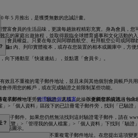
000 年 5 月推出，是獲獎無數的忠誠計畫。
體驗，不僅豐富會員的生活品味，更讓每趟旅程精彩充實。身為會員
難忘的家庭出遊旅程，並取得親臨全球體育盛事和文化活動的入
享受所有會員權益。只要在每次與阿聯酋航空、杜拜航空公司或阿聯酋航
？
權益。
 Wallet 內、列印實體複本，或存在您裝置的相本或圖庫中，方
，向下捲動至「快速連結」，並點選「會員卡」。
有效且不重複的電子郵件地址，並且未與其他個別會員帳戶共用
我們可能會停用您的帳戶，或在完成驗證之前限制某些功能。
請在底部按一下「
管理我的個人檔案
」，以更新您的資訊（包含
註冊電子郵件地址旁的「驗證」選項。此操作會觸發系統透過 emirat
」>「個人資料」區段下的已註冊電子郵件旁，找到「已驗證」旗
郵件。如果您仍然無法找到這封驗證電子郵件，請在 www.emi
戶。
址？
在「我的概覽」>「管理我的個人檔案」>「個人資料」下找到「驗
3 個點圖示。
人資料。
電子郵件地址變更新的不重複電子郵件地址。在您提出這項變更