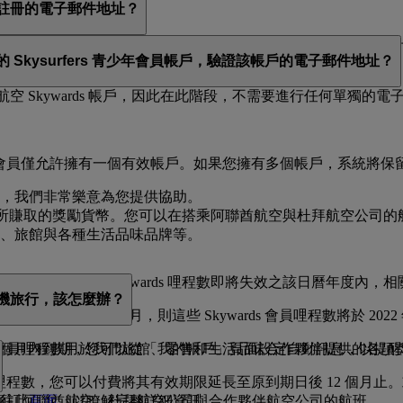
戶中註冊的電子郵件地址？
的電子郵件地址。如果您與其他阿聯酋航空 Skywards 會員共
的 Skysurfers 青少年會員帳戶，驗證該帳戶的電子郵件地址？
得進一步協助。
阿聯酋航空 Skywards 帳戶，因此在此階段，不需要進行任何
。每位會員僅允許擁有一個有效帳戶。如果您擁有多個帳戶，系統將
，我們非常樂意為您提供協助。
rds 會員所賺取的獎勵貨幣。您可以在搭乘阿聯酋航空與杜拜航空公司的
、旅館與各種生活品味品牌等。
哩程數當天起算。在 Skywards 哩程數即將失效之該日曆年度
搭機旅行，該怎麼辦？
程數，而您的生日在 8 月，則這些 Skywards 會員哩程數將於 2022 
 12 個月內到期，您可以從「我的帳戶」頁面設定自動訊息，以提醒自己
ds 會員哩程數用於我們旅館、零售和生活品味合作夥伴提供的各
會員哩程數，您可以付費將其有效期限延長至原到期日後 12 個月止。或
往此
頁面
，以瞭解完整詳細資訊。
月預訂阿聯酋航空、杜拜航空公司與合作夥伴航空公司的航班。