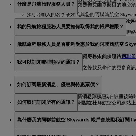
如果發生下列情況，阿聯酋航空航班將不會顯示：
什麼是飛航旅程服務人員？
奧克蘭；回程航班的出發地必須是奧克蘭，而目的地必須
預訂時輸入的名字或姓氏與您的阿聯酋航空 Skywards
您的阿聯酋航空 Skywards 會員號碼與預訂內容
飛航旅程服務人員是指年滿 18 歲，可由阿聯酋航空 Sk
我的飛航旅程服務人員要如何取得我的帳戶權限？
如果您認為上述說明不適用於您的未來預訂，請致電聯絡
從會員帳戶中存取與取得資訊
為會員申領獎勵
除非您與其分享您的帳戶憑證，否則旅行協調員將無權存
飛航旅程服務人員是否能夠受惠於我的阿聯酋航空 Skywa
修改與會員的阿聯酋航空 Skywards 會員資格有
您可以透過下列方式指定飛航旅程服務人員：聯絡
阿聯酋
飛航旅程服務人員無法享用您會員身份中的優惠待遇。但是他
我可以訂閱哪些類型的通訊？
如需有關指定飛航旅程服務人員之條款及條件的更多資訊
您可以訂閱：
如何訂閱最新消息、優惠與特惠票價？
阿聯酋航空最新消息與優惠
阿聯酋航空 Skywards 最新消息與優惠
您可在註冊阿聯酋航空 Skywards 時訂閱，或在註冊後隨時
如何取消訂閱所有的通訊？
杜拜航空公司最新消息與優惠
公司的最新消息與優惠。您也可以在杜拜航空公司網站上
您可以隨時透過杜拜航空公司和/或阿聯酋航空電子郵件底
為什麼我的阿聯酋航空 Skywards 帳戶會鼓勵我訂閱 fl
拜航空公司，以取消訂閱。
阿聯酋航空 Skywards 是阿聯酋航空和 flydubai 