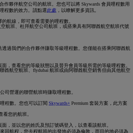
合作夥伴航空公司的航班。您也可以將 Skywards 會員哩程數用
 會員哩程數的效力。請點選
此處
，以瞭解更多資訊。
選擇的航線，即可查看需要的哩程數。
航空航班、杜拜航空公司航班，或搭乘具有阿聯酋航空航班代號
您無法透過我們的合作夥伴賺取等級哩程數。您僅能在搭乘阿聯酋航
覽」頁面，查看您的等級狀態以及晉升會員等級所需的等級哩程數。
聯酋航空航班、flydubai 航班或由阿聯酋航空銷售但由其他航空
公司營運的聯營航班時賺取哩程數。
級哩程數。您也可以訂閱
Skywards+
Premium 套裝方案，此方案
能查看您的航班。
頁面，並以您的姓氏及預訂號碼登入，以查看該航班。
來回航程，您去程航班的出發地必須為倫敦，而目的地必須為