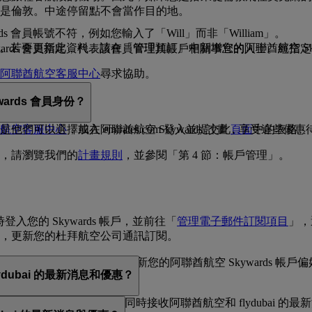
是倫敦。中途停留點不會當作目的地。
 會員帳號不符，例如您輸入了「Will」而非「William」。
不同。若要更新此資料，請在「管理預訂」中新增您的阿聯酋航空 Skyw
ywards 會員指定，代表該會員管理其帳戶相關事宜的人士。經
阿聯酋航空客服中心
尋求協助。
取您的線上帳戶。
rds 會員身份？
關的任何帳戶資訊
航空客服中心
，或在 emirates.com 登入並提交此
頁面
中的表格。
們可以選擇加入阿聯酋航空 Skywards 計畫，享受這些優惠
，請瀏覽我們的
計畫規則
，並參閱「第 4 節：帳戶管理」。
登入您的 Skywards 帳戶，並前往「
管理電子郵件訂閱項目
」，
，更新您的杜拜航空公司通訊訂閱。
部的「取消訂閱」連結、更新您的阿聯酋航空 Skywards 帳
ydubai 的最新消息和優惠？
的忠誠會員計畫；因此，您可以選擇同時接收阿聯酋航空和 flydubai 的