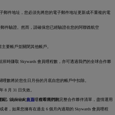
用您的電子郵件地址，您必須先將您的電子郵件地址更新成不重複的電
單獨的電子郵件驗證。然而，請確保您已經驗證在您的阿聯酋航空
保留主要帳戶並關閉其他帳戶。
航班時賺取 Skywards 會員哩程數，亦可透過我們的全球合作夥
內，相關哩數將於您生日月份的月底自您的帳戶中扣除。
年 8 月 31 日失效。
 Skywards 會員哩程即將到期。
項獎勵。請前往此
頁面
，查看我們的完整合作夥伴清單，盡情運用
者，如果您擁有在過去 6 個月內過期的 Skywards 會員哩程