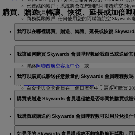
已連結的帳戶：系統將會在您刪除阿聯酋航空 Skywa
購買、贈送、轉讓、恢復、延長或加倍哩
惠主會員）。
商務獎勵帳戶: 任何使用您的阿聯酋航空 Skyw
我可以在哪裡購買、贈送、轉讓、延長或恢復 Skyward
您可以透過以下方式購買、贈送與轉讓 Skywards 會員哩
我該如何購買 Skywards 會員哩程數給我自己或送給
於 emirates.com 登入；或
聯絡
阿聯酋航空客服中心
；或
如果您尚未賺取足夠的 Skywards 會員哩程數以兌換您心
造訪阿聯酋航空預訂與票務辦事處。
我可以購買或贈送任意數量的 Skywards 會員哩程數嗎
上購買 Skywards 會員哩程數。購買哩程數的會員
若要
延長與恢復 Skywards 會員哩程數
，您僅能於 emira
白金卡與金卡會員在一個日曆年中，最多可購買 200,000
購買或贈送的 Skywards 會員哩程數需為 1,000 的倍數，最低
銀卡與藍卡會員在一個日曆年中，最多可購買 100,000 
購買或贈送 Skywards 會員哩程數是否等同於購買
無論是購買或贈送，每次交易至少須購買 2,000 點 Skywa
白金卡與金卡會員每一個日曆年最多可透過「購買哩程數」
銀卡與藍卡會員每一個日曆年最多可透過「購買哩程數」產
否。購買或贈送的 Skywards 會員哩程數可以用於經
我購買或贈送的 Skywards 會員哩程數可以用於兌換什
酋航空產品與服務的現金優惠券使用。
請前往此
頁面
，以瞭解更多資訊。
您購買或贈送的 Skywards 會員哩程數可以兌換經典
如果我的 Skywards 會員哩程數不夠換取航班獎勵，
使用我們的
哩程數計算器
，來查看航班與升等的 Skywar