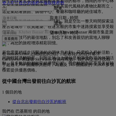
現代的白夏瓦本身就是個相當有看頭的都市，熱鬧的市中心林
登入即可在您的旅程中賺取哩程數
立著古老的殖民時期建築，與更具當代風格的產物比鄰而立，
取車
這是集結著旅館、購物中心、餐廳和咖啡廳的絕佳城市。
取車日期
-
時間
而在白夏瓦最棒的其中一項活動，就是空出一整天時間探索這
還車
座古老城市：欣賞建築、在迷宮般的市集中迷路摸索並享受殺
價樂趣。Khyber Bazaar 和 Qissa Khawani Bazaar 兩個市集是測
還車日期
-
時間
試您殺價技巧的最佳地點，別忘了和友善親切的當地人聊聊
查看費用
天，為您的旅程增添精彩回憶。
若您需要稍緩生活緊湊的步調休息片刻，只需投入戶外活動，
在 emirates.com 上開始您的預訂，透過我們的合作夥伴
就能輕鬆逃離喧囂。到附近的山上健行是相當受歡迎的休閒活
CarTrawler 來賺取 Skywards 會員哩程數。我們與之合作比較
動，且多數旅館都能安排導覽行程，帶您離開市區享受美好時
了超過 1,700 個國際供應商，為遍及 145 個國家的 50,000 多個
光。
位置提供優惠價格。
從中國台灣出發前往白沙瓦的航班
1 個目的地
從台北出發前往白沙瓦的航班
我們在 巴基斯坦 的目的地