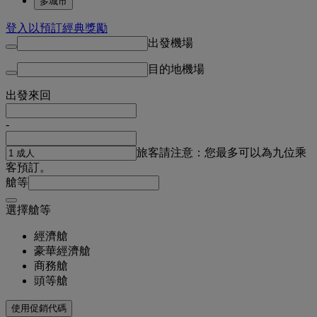
多城市
登入以預訂經典獎勵
出發機場
目的地機場
出發
來回
-
旅客
請注意：您最多可以為九位乘
客預訂。
艙等
選擇艙等
經濟艙
豪華經濟艙
商務艙
頭等艙
使用促銷代碼