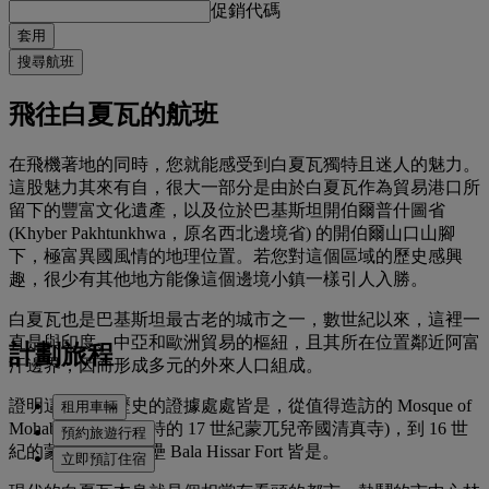
促銷代碼
套用
搜尋航班
飛往白夏瓦的航班
在飛機著地的同時，您就能感受到白夏瓦獨特且迷人的魅力。
這股魅力其來有自，很大一部分是由於白夏瓦作為貿易港口所
留下的豐富文化遺產，以及位於巴基斯坦開伯爾普什圖省
(Khyber Pakhtunkhwa，原名西北邊境省) 的開伯爾山口山腳
下，極富異國風情的地理位置。若您對這個區域的歷史感興
趣，很少有其他地方能像這個邊境小鎮一樣引人入勝。
白夏瓦也是巴基斯坦最古老的城市之一，數世紀以來，這裡一
直是與印度、中亞和歐洲貿易的樞紐，且其所在位置鄰近阿富
計劃旅程
汗邊界，因而形成多元的外來人口組成。
證明這段精彩歷史的證據處處皆是，從值得造訪的 Mosque of
租用車輛
Mohabbat Khan (獨特的 17 世紀蒙兀兒帝國清真寺)，到 16 世
預約旅遊行程
紀的蒙兀兒帝國堡壘 Bala Hissar Fort 皆是。
立即預訂住宿