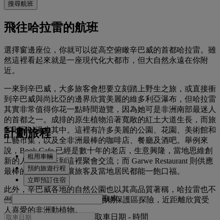
搜尋航班
飛往哈拉雷的航班
選擇窗邊座位，你就可以從高空俯瞰辛巴威的首都哈拉雷。雖
然這裡看起來就是一座現代化大都市，但大自然永遠在你附
近。
一來到辛巴威，大多旅客會想要立刻踏上野生之旅，或直接衝
到辛巴威與尚比亞的邊界欣賞美麗的維多利亞瀑布，但哈拉雷
其實非常值得你花一點時間遊覽，因為她可是非洲南部最迷人
的首都之一。成排的原生植物沿著寬敞的紅土大道生長，而旅
客則可以漫步其中。這裡有許多美麗的公園、花園、美術館和
計劃旅程
工藝市集，以及全非洲最棒的咖啡店、餐廳及酒吧。舉例來
說，Book Cafe 已經是數十年的老店，生意興隆，當地思維創
租用車輛
新的人們喜歡來到這裡聚會交流；而 Garwe Restaurant 則供應
預約旅遊行程
最棒的在地菜餚，讓旅客及當地居民都能一飽口福。
立即預訂住宿
此外，辛巴威各地的自然公園也以其高品質著稱，哈拉雷也不
取車
例外。你可以到 Wild is Life 動物保護區探險，近距離欣賞受
人喜愛的非洲動植物。
取車日期
-
時間