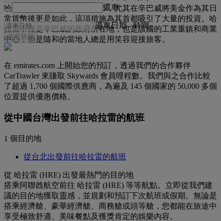
還車
哈拉雷是相當有發展性的城市，尤其在辛巴威將美金作為其日
常貨幣後更是如此，這項措施為其首都吸引了大量的投資。哈
還車日期
-
時間
拉雷不僅是辛巴威的政府所在地，也是該國的工業重鎮和商業
查看費用
中心，但是隨和的當地人總是用笑容迎接旅客。
在 emirates.com 上開始您的預訂，透過我們的合作夥伴
CarTrawler 來賺取 Skywards 會員哩程數。我們與之合作比較
了超過 1,700 個國際供應商，為遍及 145 個國家的 50,000 多個
位置提供優惠價格。
從中國台灣出發前往哈拉雷的航班
1 個目的地
從台北出發前往哈拉雷的航班
從 哈拉雷 (HRE) 出發最熱門的目的地
搭乘阿聯酋航空前往 哈拉雷 (HRE) 等等航點。立即從我們建
議的目的地獲取靈感，並規劃和預訂下次航班或假期。無論是
搭乘經濟艙、豪華經濟艙、商務艙或頭等艙，您都能在旅途中
享受極致舒適、美味餐點及獲獎肯定的娛樂內容。