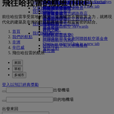
飛往哈拉雷的航班 (HRE)
Skywards Exclusives
Skywards Exclusives
工作機會
工作機會 Opens an external
阿聯酋航空購物
商務艙美饌
兒童與嬰兒餐點
暹粒
阿聯酋航空的無障礙旅行
阿聯酋航空商務獎勵計劃
Opens an external link in a new tab
link in a new tab
兒童娛樂
豪華經濟艙美饌
阿聯酋航空高空免稅店
特殊協助和要求
您的機上體驗
我們的合作夥伴
我們的地球
經濟艙美饌
阿聯酋航空官方網路商店
兒童娛樂服務
工具與資源
Skywards Rail
前往哈拉雷享受當地的風光，這座城市不費吹灰之力，就將現
營運的永續性
飲品
兒童玩具
手機與阿聯酋航空應用程式
哩程數計算器
代化的建築及非洲的野生動植物做了相當緊密的結合。
環境政策
我們的機隊
兒童活動
取消或變更預訂內容
登入阿聯酋航空 Skywards
環境報告
波音 777
行程中斷
首頁
Skywards+
我們的社群
阿聯酋航空 A380
關於阿聯酋航空
我們的航點
阿聯酋航空基金會
阿聯酋航空基金會
阿聯酋航空 A350
非洲
Opens an external link in a new tab
阿聯酋航空私人專機服務
辛巴威
贊助活動
座位圖
飛往哈拉雷的航班
來回
單程
多城市
登入以預訂經典獎勵
出發機場
目的地機場
出發
來回