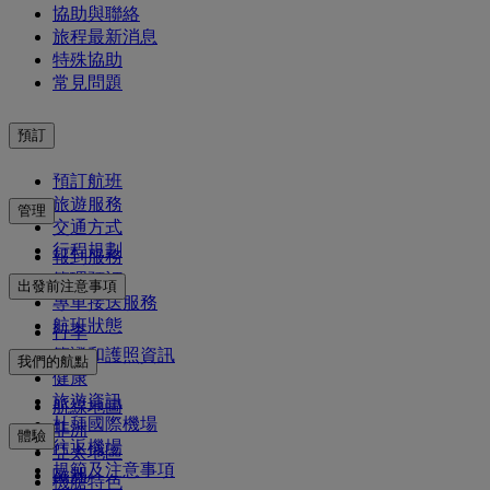
協助與聯絡
旅程最新消息
特殊協助
常見問題
預訂
預訂航班
旅遊服務
管理
交通方式
行程規劃
報到服務
管理預訂
出發前注意事項
專車接送服務
航班狀態
行李
簽證和護照資訊
我們的航點
健康
旅遊資訊
航線地圖
杜拜國際機場
非洲
體驗
往返機場
亞太地區
規範及注意事項
歐洲
機艙特色