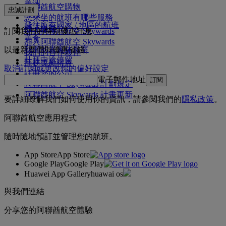
美洲
阿聯酋航空購物
忠誠計劃
中東
您乘坐的航班有哪些服務
飛往所有國家 / 地區的航班
機上娛樂
訂閱我們的特別優惠訊息
登入阿聯酋航空 Skywards
美食
加入阿聯酋航空 Skywards
我們的貴賓休息室
以最新票價與優惠省錢。
我們的合作夥伴
杜拜中途停留
商務獎勵權益
取消訂閱或更改你的偏好設定
註冊您的公司
電子郵件地址
訂閱
阿聯酋航空 Skywards 計劃規定
阿聯酋航空 Skywards 計畫更新
要詳細瞭解我們如何使用你的資訊，請參閱我們的
隱私政策
。
阿聯酋航空應用程式
隨時隨地預訂並管理您的航班。
App Store
App Store
Google Play
Google Play
Huawei App Gallery
huawai os
與我們連結
分享您的阿聯酋航空體驗