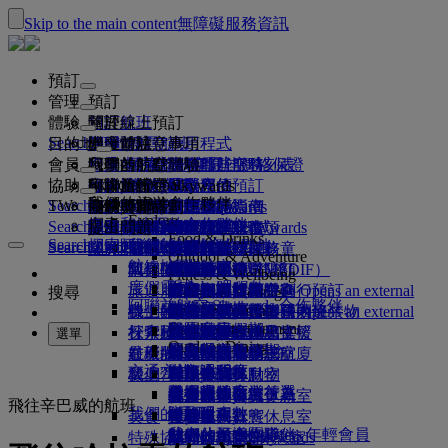
Skip to the main content
無障礙服務資訊
預訂
管理
預訂
體驗
預訂航班
關於線上預訂
管理
Search flight
目的地
阿聯酋航空應用程式
管理預訂
出發前注意事項
機上體驗
搜尋航班
會員
出發前注意事項
行李
您乘坐的航班有哪些服務
阿聯酋航空體驗
我們的航點
阿聯酋航空最佳價格保證
檢索您的預訂
阿聯酋航空時刻表
Explore Dubai
協助
行李資訊
簽證及護照
你的旅行在此啟程
家族旅行
目的地
阿聯酋航空 Skywards
旅遊資訊
機艙特色
精選票價
選取座位
取消您的預訂
Explore Dubai
我們的旅遊合作夥伴
Search flight
TW
瞭解簽證規定
全家一起出遊
飛悅卓越
加入阿聯酋航空 Skywards
商務獎勵計劃
協助與聯絡
行李資訊
阿聯酋航空體驗
我們的航點
特別優惠
保留我的票價
變更預訂
危險物品指南
頭等艙
Explore
空中和地面的合作夥伴
探索
Search flight
飛悅卓越
關於我們
註冊你的公司
協助與聯絡
提出問題
行程規劃
阿聯酋航空應用程式
簽證和護照資訊
規劃家族旅遊
有關阿聯酋航空 Skywards
選擇您的座位
規範及注意事項
託運行李
商務艙
專車接送服務
亞太地區
Food & Drinks
Search flight
探索阿聯酋航空航點
我們的旅遊合作夥伴
Search flight
Search flight
關於我們
常見問題集
健康
飛悅卓越的更多理由
商務獎勵計劃
協助與聯絡
預訂旅館
升等航班
隨身行李
美國旅遊授權
豪華經濟艙
阿聯酋航空服務
無成人陪同之孩童
美洲
會員等級
Outdoor & Adventure
航線地圖
澳洲航空
flydubai
阿拉伯聯合大公國簽證
我們的歷史
常見問題
行程及活動
管理專車接送
適航證明書（MEDIF）
購買更多行李限額
經濟艙
季節性場合
懷孕
非洲
註冊你的公司
變更或取消
Fitness & Wellbeing
flydubai
度假靈感
現金 + 哩程數
旅遊服務
預訂便利旅行
飲食資訊
額外托運行李限額
在機上放鬆身心
無接觸式旅程
行李限額
媒體中心
歐洲
登入商務獎勵計劃
簽證和護照支援
透過阿聯酋航空進行預訂
媒體中心 Opens an external
搜尋
Culture & Heritage
阿聯酋航空 Skywards 合作夥伴
海灘目的地
數位會員卡
link in a new tab
Beach & Marine
線上報到
機上娛樂
我們的貴賓休息室
迎賓服務
阿拉伯聯合大公國內違禁物
杜拜行李服務
兒童與嬰兒票價規則
中東地區
權益
意見回饋與投訴
我們的網絡及聯營航班
迎賓服務 Opens an external
Family entertainment
集團公司
野生動物假期
我的家庭
link in a new tab
杜拜國際機場
行李延誤或受損
探索杜拜
報到選項
ice 提供內容
頭等艙貴賓休息室
汽車安全座椅和搖籃
計劃運作方式
行李延遲或損壞支援
我們的其他產品
選單
Outdoor Dining
杜拜轉機服務
安全
歷史與文化假期
使用哩程數
航班狀態
在機場
最新的航點
阿聯酋航空第三航廈
ice 直播電視系統
商務艙貴賓休息室
常見問題
杜拜轉機服務
特殊協助和要求
交通方式
財務透明度
城市小憩
申領哩程數
機上
我們營運的變更
在航廈間移動
機上 Wi-Fi
全球貴賓休息室
赫爾辛基
行李與遺失財物
機場接送
負責任的商業行為
美食家的度假首選
購買哩程數
往返機場
兒童娛樂
合作夥伴貴賓休息室
攜帶兒童搭機
杭州
最新旅遊資訊更新
出發前準備
飛往辛巴威的航班
我們的員工
預約租車
賺取哩程數
美食
接駁服務
付費進入貴賓休息室
與嬰兒同行
峴港市
查看航班狀態
在機場
航空公司合作夥伴
我們的領導團隊
Skywards Skysurfers 年輕會員
特殊協助
頭等艙美饌
marhaba 貴賓休息室
嬰兒行李限額
深圳
阿聯酋航空 Skywards