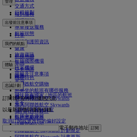
管理
交通方式
行程規劃
報到服務
管理預訂
出發前注意事項
專車接送服務
航班狀態
行李
簽證和護照資訊
我們的航點
健康
旅遊資訊
航線地圖
杜拜國際機場
非洲
體驗
往返機場
亞太地區
規範及注意事項
歐洲
機艙特色
美洲
阿聯酋航空購物
忠誠計劃
中東
您乘坐的航班有哪些服務
飛往所有國家 / 地區的航班
機上娛樂
訂閱我們的特別優惠訊息
登入阿聯酋航空 Skywards
美食
加入阿聯酋航空 Skywards
我們的貴賓休息室
以最新票價與優惠省錢。
我們的合作夥伴
杜拜中途停留
商務獎勵權益
取消訂閱或更改你的偏好設定
註冊您的公司
電子郵件地址
訂閱
阿聯酋航空 Skywards 計劃規定
阿聯酋航空 Skywards 計畫更新