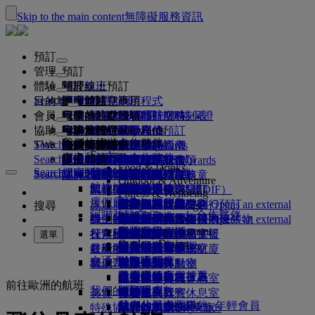
Skip to the main content
無障礙服務資訊
預訂
管理
預訂
體驗
預訂航班
關於線上預訂
管理
Search flight
目的地
阿聯酋航空應用程式
管理預訂
出發前注意事項
機上體驗
搜尋航班
會員
出發前注意事項
行李
您乘坐的航班有哪些服務
阿聯酋航空體驗
我們的航點
阿聯酋航空最佳價格保證
檢索您的預訂
阿聯酋航空時刻表
Explore Dubai
協助
行李資訊
簽證及護照
你的旅行在此啟程
家族旅行
目的地
阿聯酋航空 Skywards
旅遊資訊
機艙特色
精選票價
選取座位
取消您的預訂
Explore Dubai
我們的旅遊合作夥伴
Search flight
TW
瞭解簽證規定
全家一起出遊
飛悅卓越
加入阿聯酋航空 Skywards
商務獎勵計劃
協助與聯絡
行李資訊
阿聯酋航空體驗
我們的航點
特別優惠
保留我的票價
變更預訂
危險物品指南
頭等艙
Explore
空中和地面的合作夥伴
探索
Search flight
飛悅卓越
關於我們
註冊你的公司
協助與聯絡
提出問題
行程規劃
阿聯酋航空應用程式
簽證和護照資訊
規劃家族旅遊
有關阿聯酋航空 Skywards
選擇您的座位
規範及注意事項
託運行李
商務艙
專車接送服務
亞太地區
Food & Drinks
Search flight
探索阿聯酋航空航點
我們的旅遊合作夥伴
Search flight
Search flight
關於我們
常見問題集
健康
飛悅卓越的更多理由
商務獎勵計劃
協助與聯絡
預訂旅館
升等航班
隨身行李
美國旅遊授權
豪華經濟艙
阿聯酋航空服務
無成人陪同之孩童
美洲
會員等級
Outdoor & Adventure
航線地圖
澳洲航空
flydubai
阿拉伯聯合大公國簽證
我們的歷史
常見問題
行程及活動
管理專車接送
適航證明書（MEDIF）
購買更多行李限額
經濟艙
季節性場合
懷孕
非洲
註冊你的公司
變更或取消
Fitness & Wellbeing
flydubai
度假靈感
現金 + 哩程數
旅遊服務
預訂便利旅行
飲食資訊
額外托運行李限額
在機上放鬆身心
無接觸式旅程
行李限額
媒體中心
歐洲
登入商務獎勵計劃
簽證和護照支援
透過阿聯酋航空進行預訂
媒體中心 Opens an external
搜尋
Culture & Heritage
阿聯酋航空 Skywards 合作夥伴
海灘目的地
數位會員卡
link in a new tab
Beach & Marine
線上報到
機上娛樂
我們的貴賓休息室
迎賓服務
阿拉伯聯合大公國內違禁物
杜拜行李服務
兒童與嬰兒票價規則
中東地區
權益
意見回饋與投訴
我們的網絡及聯營航班
迎賓服務 Opens an external
Family entertainment
集團公司
野生動物假期
我的家庭
link in a new tab
杜拜國際機場
行李延誤或受損
探索杜拜
報到選項
ice 提供內容
頭等艙貴賓休息室
汽車安全座椅和搖籃
計劃運作方式
行李延遲或損壞支援
我們的其他產品
選單
Outdoor Dining
杜拜轉機服務
安全
歷史與文化假期
使用哩程數
航班狀態
在機場
最新的航點
阿聯酋航空第三航廈
ice 直播電視系統
商務艙貴賓休息室
常見問題
杜拜轉機服務
特殊協助和要求
交通方式
財務透明度
城市小憩
申領哩程數
機上
我們營運的變更
在航廈間移動
機上 Wi-Fi
全球貴賓休息室
赫爾辛基
行李與遺失財物
機場接送
負責任的商業行為
美食家的度假首選
購買哩程數
往返機場
兒童娛樂
合作夥伴貴賓休息室
攜帶兒童搭機
杭州
最新旅遊資訊更新
出發前準備
前往歐洲的航班
我們的員工
預約租車
賺取哩程數
美食
接駁服務
付費進入貴賓休息室
與嬰兒同行
峴港市
查看航班狀態
在機場
航空公司合作夥伴
我們的領導團隊
Skywards Skysurfers 年輕會員
特殊協助
頭等艙美饌
marhaba 貴賓休息室
嬰兒行李限額
深圳
阿聯酋航空 Skywards