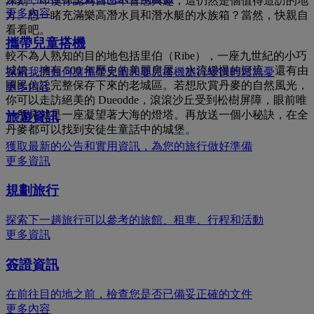
深刻，即使你認為自己不會感興趣，這仍然是個值得造訪的地
更多內容
方。想一睹充滿樂高潛水員和潛水艇的水族箱？當然，快親自
看看吧。
攜帶兒童搭機
較不為人熟知的目的地包括里伯（Ribe），一座九世紀的小巧
城鎮，擁有 500 年歷史的美麗房屋、水流緩慢的河流，還有由
探索我們如何讓攜帶兒童和嬰兒搭機旅行變得輕鬆無憂
國民信託完整保存下來的老城區。若想欣賞丹麥的自然風光，
更多內容
你可以走訪絕美的 Dueodde，滾滾沙丘受到松樹屏障，眼前唯
一所見就是一座凝望著大海的燈塔。再放送一個小秘訣，在全
旅遊資訊
丹麥都可以找到安徒生童話中的城堡。
獲取最新的公告和實用資訊，為您的旅行做好準備
更多資訊
規劃旅行
探索下一趟旅行可以參考的旅館、租車、行程和活動
更多資訊
簽證資訊
在前往目的地之前，檢查您是否已備妥正確的文件
更多內容