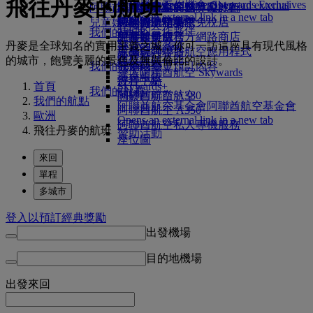
飛往丹麥的航班
Skywards Exclusives
Skywards Exclusives
工作機會
工作機會 Opens an external
阿聯酋航空購物
商務艙美饌
兒童與嬰兒餐點
暹粒
阿聯酋航空的無障礙旅行
阿聯酋航空商務獎勵計劃
Opens an external link in a new tab
link in a new tab
兒童娛樂
豪華經濟艙美饌
阿聯酋航空高空免稅店
特殊協助和要求
您的機上體驗
我們的合作夥伴
我們的地球
經濟艙美饌
阿聯酋航空官方網路商店
兒童娛樂服務
工具與資源
Skywards Rail
丹麥是全球知名的實用主義之城，你可一訪這座具有現代風格
營運的永續性
飲品
兒童玩具
手機與阿聯酋航空應用程式
哩程數計算器
的城市，飽覽美麗的景色及無與倫比的設計。
環境政策
我們的機隊
兒童活動
取消或變更預訂內容
登入阿聯酋航空 Skywards
環境報告
波音 777
行程中斷
首頁
Skywards+
我們的社群
阿聯酋航空 A380
關於阿聯酋航空
我們的航點
阿聯酋航空基金會
阿聯酋航空基金會
阿聯酋航空 A350
歐洲
Opens an external link in a new tab
阿聯酋航空私人專機服務
飛往丹麥的航班
贊助活動
座位圖
來回
單程
多城市
登入以預訂經典獎勵
出發機場
目的地機場
出發
來回