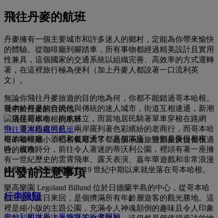
飛往丹麥的航班
丹麥擁有一個主要城市和許多迷人的鄉村，定能為你帶來愉快
的體驗。從咖啡廳到腳踏車，所有事物都經過精美設計且實用
性兼具，這個國家的交通系統以組織完善、高效率的方式運轉
著，在這裡旅行極為便利（加上丹麥人都說著一口流利英
文）。
無論你飛往丹麥旅遊的目的地為何，你都不能錯過哥本哈根。
哥本哈根是綜合現代與傳統的迷人城市，街道互相連通，新潮
我們於丹麥的目的地
商店星羅棋布、樹木林立，而當地居民騎著單車穿梭在路網
中。運河四處可見，兩岸羅列著色彩繽紛的老商行，而哥本哈
飛往哥本哈根的航班
根的咖啡廳、酒吧和餐廳通常都高朋滿座，特別是夏日長夜
哥本哈根雖小，但名氣可大了，是個不論旅遊節奏快慢都很適
時。夜晚時分，前往令人著迷的蒂沃利公園，裡頭有著一座擁
合的城市。
有一世紀歷史的雲霄飛車、露天表演、嘉年華遊戲和非常浪漫
的燈光。這個遊樂園自 19 世紀中期以來就坐落在哥本哈根。
出發前注意事項
樂高樂園 Legoland Billund 位於日德蘭半島的中心，從哥本哈
行李限額
根出發可當日來回，是個擠滿所有年齡層遊客的觀光勝地。這
裡是縮小版的主題公園，充滿令人神魂顛倒的趣味且令人印象
充分利用世界上最慷慨的行李限額