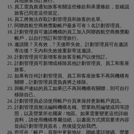
其他旅客預訂旅行。
員工需負責通知旅客有關這些條款和承運條款，並確認
旅客已同意這些規定。
員工將無法存取計劃管理員和旅客的名單。
阿聯酋航空商務獎勵帳戶最多可有 5 名計劃管理員。
計劃管理員可邀請機構的員工加入阿聯酋航空商務獎勵
帳戶，以自行預訂和管理旅行。
邀請限 7 天有效，7 天後即失效。計劃管理員可在邀請
寄出後 7 天內和失效後重新寄送邀請。
計劃管理員可新增客座旅客至帳戶以便預訂。
計劃管理員可新增或移除其他計劃管理員、員工和客座
旅客。
如果有任何計劃管理員、員工和客座旅客不再與機構有
關聯，計劃管理員需負責將之移除。
與帳戶連結的員工如果已不再與機構有關聯，則可自行
移除自己。
計劃管理員必須使用帳戶分頁來保持更新帳戶資訊。
計劃管理員無法編輯機構名稱、營業執照編號或同等證
照，以及營業所在國家 / 地區。如果需要變更這些詳細
資料，請使用機構專屬信紙，以書面方式撰寫要求內容
並由計劃管理員簽名，然後提交給我們。
您可在「帳戶」頁面中更新地址、聯絡電話號碼、營業