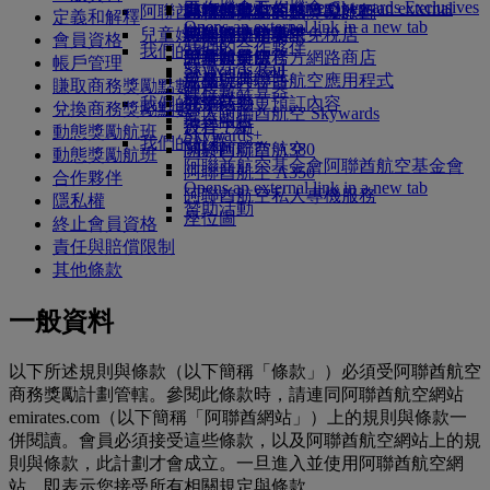
Skywards Exclusives
Skywards Exclusives
工作機會
工作機會 Opens an external
阿聯酋航空購物
商務艙美饌
兒童與嬰兒餐點
暹粒
阿聯酋航空的無障礙旅行
阿聯酋航空商務獎勵計劃
定義和解釋
Opens an external link in a new tab
link in a new tab
兒童娛樂
豪華經濟艙美饌
阿聯酋航空高空免稅店
特殊協助和要求
您的機上體驗
會員資格
我們的合作夥伴
我們的地球
經濟艙美饌
阿聯酋航空官方網路商店
兒童娛樂服務
工具與資源
帳戶管理
Skywards Rail
營運的永續性
飲品
兒童玩具
手機與阿聯酋航空應用程式
賺取商務獎勵點數
哩程數計算器
環境政策
我們的機隊
兒童活動
取消或變更預訂內容
兌換商務獎勵點數
登入阿聯酋航空 Skywards
環境報告
波音 777
行程中斷
動態獎勵航班
Skywards+
我們的社群
阿聯酋航空 A380
關於阿聯酋航空
動態獎勵航班
阿聯酋航空基金會
阿聯酋航空基金會
阿聯酋航空 A350
合作夥伴
Opens an external link in a new tab
阿聯酋航空私人專機服務
隱私權
贊助活動
座位圖
終止會員資格
責任與賠償限制
其他條款
一般資料
以下所述規則與條款（以下簡稱「條款」）必須受阿聯酋航空
商務獎勵計劃管轄。參閱此條款時，請連同阿聯酋航空網站
emirates.com（以下簡稱「阿聯酋網站」）上的規則與條款一
併閱讀。會員必須接受這些條款，以及阿聯酋航空網站上的規
則與條款，此計劃才會成立。一旦進入並使用阿聯酋航空網
站，即表示您接受所有相關規定與條款。