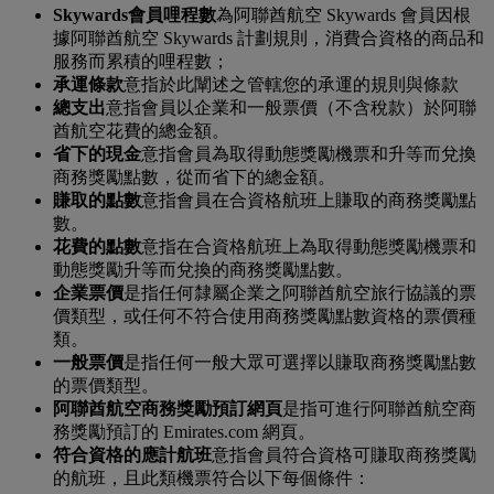
Skywards
會員哩程數
為阿聯酋航空 Skywards 會員因根
據阿聯酋航空 Skywards 計劃規則，消費合資格的商品和
服務而累積的哩程數；
承運條款
意指於此闡述之管轄您的承運的規則與條款
總支出
意指會員以企業和一般票價（不含稅款）於阿聯
酋航空花費的總金額。
省下的現金
意指會員為取得動態獎勵機票和升等而兌換
商務獎勵點數，從而省下的總金額。
賺取的點數
意指會員在合資格航班上賺取的商務獎勵點
數。
花費的點數
意指在合資格航班上為取得動態獎勵機票和
動態獎勵升等而兌換的商務獎勵點數。
企業票價
是指任何隸屬企業之阿聯酋航空旅行協議的票
價類型，或任何不符合使用商務獎勵點數資格的票價種
類。
一般票價
是指任何一般大眾可選擇以賺取商務獎勵點數
的票價類型。
阿聯酋航空商務獎勵預訂網頁
是指可進行阿聯酋航空商
務獎勵預訂的 Emirates.com 網頁。
符合資格的應計航班
意指會員符合資格可賺取商務獎勵
的航班，且此類機票符合以下每個條件：