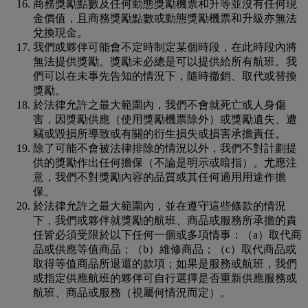
商務獎勵點數及任何動態獎勵機票和升等並沒有任何現
金價值，且商務獎勵點數或動態獎勵機票和升級亦無法
兌換現金。
我們或夥伴可能會不定時制定某個時段，在此時段內將
無法提供獎勵。獎勵未必總是可以提供給所有航班。我
們可以在未事先告知的情況下，隨時撤銷、取代或替換
獎勵。
於法律允許之最大範圍內，我們不會就死亡或人身傷
害，因獎勵供應（使用獎勵機票除外）或獎勵遺失、遭
竊或毀損所導致或有關的衍生損失或損害承擔責任。
除了可能不會被法律排除的情況以外，我們不對計劃提
供的獎勵作出任何擔保（不論是明示或暗指）。尤應注
意，我們不對獎勵內容的品質或其任何適用用途作擔
保。
於法律允許之最大範圍內，並在遵守這些條款的情況
下，我們或夥伴就獎勵的航班、商品或服務所承擔的責
任皆必須受限於以下任何一個或多項情事：（a）取代商
品或供應等值商品；（b）維修商品；（c）取代商品或
取得等值商品所退還的款項；如果是服務或航班，我們
或指定供應航班的夥伴可自行選擇是否重新供應服務或
航班、商品或服務（視屬何情況而定）。