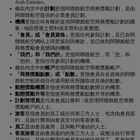
Arab Emirates。
條款內文中的
計
劃
意指阿聯酋航空商務獎勵計劃，是由
阿聯酋航空提供的企業會員計劃。
機構
意指任何有權於提供阿聯酋航空商務獎勵計劃的國
家 / 地區營運之營利或非營利企業實體。
「會員」或「會員資格」
意指任何參與計劃，且已在阿
聯酋航空網站上同意規則與條款，並已收到阿聯酋航空
商務獎勵會員號碼的機構。
「我們」和「我們的」
意指阿聯酋航空，而「您」和
「您的」意指任何參與計劃的機構。
條款內文中的
帳戶
意指阿聯酋航空商務獎勵帳戶。
「商務獎勵點數」或「點數」
意指會員在合資格的阿聯
酋航空航班或任何適用航班所賺取或兌換的點數。
動態獎勵機票
意指使用商務獎勵點數開立的機票。
動態獎勵升等
意指使用商務獎勵點數升等的機票。
計劃管理員
是代表會員註冊和 / 或管理阿聯酋航空商務
獎勵帳戶的人士。
旅客
意指會員的員工或任何第三方人士，包含由會員簽
約，且旅行費用由會員支付的客座旅客。
員工
是由會員雇用，且與帳戶連結的人士。
客座旅客
是由會員簽約的第三方人士，或無法自行管理
其旅行，且旅行費用由會員支付的任何員工。客座旅客