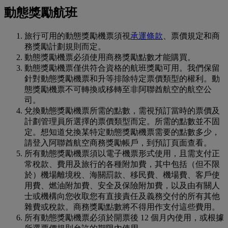
動態獎勵航班
旅行可用的動態獎勵機票須視
承運條款
、票價規定和商
務獎勵計劃規則而定。
動態獎勵機票必須使用商務獎勵點數才能購買。
動態獎勵機票僅供符合資格的航班獎勵可用。我們保留
針對動態獎勵機票和升等排除特定票價類型的權利。動
態獎勵機票不可轉換或移轉至非阿聯酋航空的航空公
司。
兌換動態獎勵機票所需的點數，需視預訂當時的票價及
計劃管理員所選擇的票價類型而定。所需的點數並不固
定。想知道兌換某特定動態獎勵機票需要的點數多少，
請登入阿聯酋航空商務獎勵帳戶，到預訂頁面查看。
所有動態獎勵機票須以電子機票形式使用，且需支付正
常稅款、費用及旅行的各種附加費，其中包括（但不限
於）機場離境稅、海關罰款、移民費、機場費、客戶使
用費、燃油附加費、安全及保險附加費，以及由有關人
士或機構向您收取您有直接責任及義務交付的所有其他
雜費或稅款。商務獎勵點數將不得用作支付這些費用。
所有動態獎勵機票必須於開票後 12 個月內使用，或根據