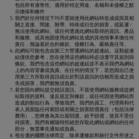
包括所有適售性、適用於特定用途、名稱和未侵權之默
示擔保和條件
我們於任何情況下均不需就使用此網站時造成或與其相
關之直接、間接、附帶、特殊或衍生的損害，或延遲 /
無法使用此網站、或任何透過此網站取得的資訊、產品
和服務、或其他因使用此網站造成的其他情事承擔任何
責任，無論基於合約條款、侵權行為、嚴格責任等。
此網站可能包含由第三方營運網站的超連結。這類超連
結僅供您參考，您在使用這些網站時必須遵守其規則與
條款。我們包含這些網站的超連結並不表示我們為網站
上的內容背書或負責。在任何的情況下，若您因自己使
用第三方所取得資訊或出於對該資訊的信賴而造成之損
失或損害，我們都無須負責。
若您因向網站提交錯誤資訊、不當使用網站服務或從網
站取得的資料、違反規定與條款，或任何因使用網站而
造成的類似行為，導致我們、我們的員工、代理商和代
表人員面臨任何索賠或有關之損害賠償責任（包括法律
費用），您將會為其出面辯護、給予賠償，使其不受任
何損害。我們有權隨時拒絕您存取此網站或網站的任何
部分，無需事先通知或負責。
視合適的國際法律而定，除承運條款和旅行文件所述之