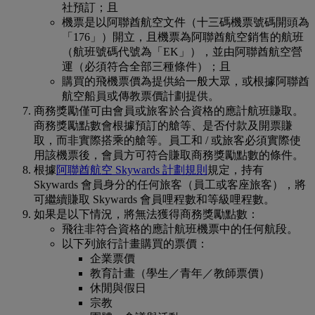
社預訂；且
機票是以阿聯酋航空文件（十三碼機票號碼開頭為
「176」）開立，且機票為阿聯酋航空銷售的航班
（航班號碼代號為「EK」），並由阿聯酋航空營
運（必須符合全部三種條件）；且
購買的飛機票價為提供給一般大眾，或根據阿聯酋
航空船員或傳教票價計劃提供。
商務獎勵僅可由會員或旅客於合資格的應計航班賺取。
商務獎勵點數會根據預訂的艙等、是否付款及開票賺
取，而非實際搭乘的艙等。員工和 / 或旅客必須實際使
用該機票後，會員方可符合賺取商務獎勵點數的條件。
根據
阿聯酋航空 Skywards 計劃規則
規定，持有
Skywards 會員身分的任何旅客（員工或客座旅客），將
可繼續賺取 Skywards 會員哩程數和等級哩程數。
如果是以下情況，將無法獲得商務獎勵點數：
飛往非符合資格的應計航班機票中的任何航段。
以下列旅行計畫購買的票價：
企業票價
教育計畫（學生／青年／教師票價）
休閒與假日
宗教