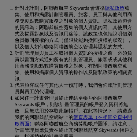
針對此計劃，阿聯酋航空 Skywards 會遵循
隱私政策
蒐
集、使用和揭露計劃管理員、旅客、員工與其他利用商
務獎勵點數購買服務之對象的個人資訊。隱私政策包含
的資訊為：阿聯酋航空蒐集的個人資訊內容、其使用方
式及揭露對象以及資訊用途等。該政策也包括說明個別
會員撤回授權的方式（僅限於能夠撤回授權的狀況），
以及個人如何聯絡阿聯酋航空以管理其隱私的方式。
計劃管理員與員工在取得個人資訊的授權之前，必須負
責以書面方式通知所有的計劃管理員、旅客或或其他利
用商務獎勵點數購買服務之對象，有關阿聯酋航空蒐
集、使用和揭露個人資訊的操作以及隱私政策的相關資
訊。
代表旅客或任何其他人士預訂時，我們會仰賴計劃管理
員與員工的代理權。
如果任一計畫管理員終止連結至帳戶的阿聯酋航空
Skywards 帳戶，則該計畫管理員的帳戶登入資料將無
效，且無法用於存取此類帳戶。在此等情況下，請透過
我們的阿聯酋航空網站上的
網頁表單
（在相同分頁中開
啟頁面）
聯絡阿聯酋航空商務獎勵帳戶團隊。請注意，
計畫管理員應負責在終止其阿聯酋航空 Skywards 帳戶之
前，指派替補的計畫管理員。