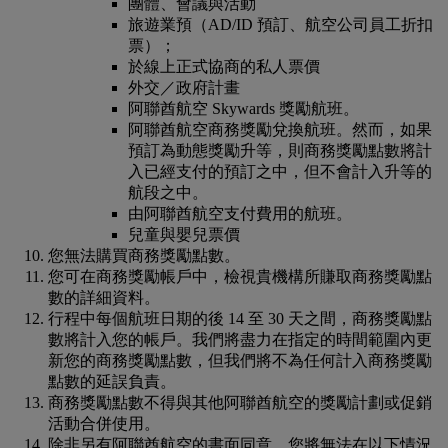
團體、會議與活動
旅遊業預（AD/ID 預訂、航空公司員工折扣
票）；
於線上正式協商的私人票價
外交／政府計畫
阿聯酋航空 Skywards 獎勵航班。
阿聯酋航空商務獎勵兌換航班。然而，如果
預訂為動態獎勵升等，則商務獎勵點數將計
入已經支付的預訂之中，但不會計入升等的
航段之中。
由阿聯酋航空支付費用的航班。
兒童與嬰兒票價
您無法購買商務獎勵點數。
您可在商務獎勵帳戶中，檢視貴機構所賺取商務獎勵點
數的詳細資料。
行程中每個航班日期的後 14 至 30 天之間，商務獎勵點
數將計入您的帳戶。我們將盡力在指定的時間範圍內更
新您的商務獎勵點數，但我們將不為任何計入商務獎勵
點數的延誤負責。
商務獎勵點數不得與其他阿聯酋航空的獎勵計劃或促銷
活動合併使用。
除非另有阿聯酋航空的書面同意，您將無法在以下情況