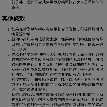
部分外，我們不會就使用獎勵機票旅行之人員承擔任何
責任。
其他條款
如果條款變更後機構有使用其會員資格，則等同於機構
接受該變更。
就阿聯酋航空商務獎勵來說，如果將任何根據條款所發
出的已付費通知寄送到機構所提供的地址時，則視為通
知已送達。
條款必須受阿拉伯聯合大公國法律管轄，而且任何與阿
聯酋航空商務獎勵直接或間接相關的訴訟必須在該司法
管轄區中進行。會員資格（包括會員資格的合格性）以
及任何商務獎勵點數核對換，都必須遵守任何適用法律
和法規，包括國際航空運輸協會的所有適用決議。
阿聯酋航空商務獎勵不會在可能（或已經）有相關法律
或政府指示禁止阿聯酋航空商務獎勵的司法管轄權中營
運，或將會終止營運。
我們已採取合理的措施確保條款和任何與阿聯酋航空商
務獎勵有關發行內容和廣告中的資訊正確無誤，但阿聯
酋航空不會對任何資訊（無論是書面或口頭）中的錯誤