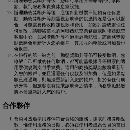
辦理動態獎勵升等後，您即可享用升等艙等的行李限
額、報到服務和貴賓休息室設施。
辦理動態獎勵升等後，之後針對機票日期如有任何更
動，動態獎勵升等則需視新航班的供應情況是否可以配
合。可能需要徵收附加稅款和費用。如欲討論或處理任
何更改，請聯絡當地的阿聯酋航空票務處或阿聯酋航空
客服中心。如果獎勵升等不適用於新航班，該商務獎勵
點數將會重新計入您的帳戶，其加收的稅款或附加費也
會退回。
在旅行的第一站之前，動態獎勵升等仍可接受取消。您
瞭解自己所做的任何取消，都可能需根據升等機票的適
用票價規則支付手續費。適用的商務獎勵點數將重新計
入您的帳戶，並且退還任何稅款及附加費，但是如果點
數已經過期，則無法重新計入您的帳戶。對於有任何航
班升等，但旅客沒有搭乘該航班之情事，商務獎勵點數
將不會重新計入您的帳戶。
合作夥伴
會員可透過享用夥伴符合資格的服務，賺取商務獎勵點
數，惟使用服務的日期，必須在使用者成為會員的當日