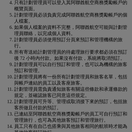
只有計劃管理員可以登入其阿聯酋航空商務獎勵帳戶的
概覽頁面。
計劃管理員必須負責完成阿聯酋航空商務獎勵帳戶的個
人檔案。
如果個人檔案的資料不完整，阿聯酋航空可能與計劃管
理員聯絡，以完成個人資料。
計劃管理員必須使用預訂分頁來預訂和管理機構的旅
行。
所有寄送給計劃管理員的待處理旅行要求都必須在預訂
後 72 小時內付款。如果沒有付款，系統將取消預訂。
計劃管理員可以自行預訂和管理，也可以為機構的旅客
預訂和管理。
計劃管理員將有一份所有計劃管理員和旅客名單，包括
與帳戶連結的員工以及客座旅客。
計劃管理員需負責通知旅客有關這些條款和承運條款的
規定，並確認旅客已同意這些規定。
計劃管理員可升等、管理或取消接下來的預訂，包括旅
客所做且付款的預訂。
已連結至阿聯酋航空商務獎勵帳戶的員工可自行預訂和
管理旅行，也可為其他旅客預訂和管理旅行。
員工只有在自己也搭乘與其他旅客相同的航班時才能為