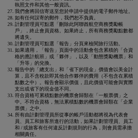
執照文件和其他一般資訊。
我們會將回信寄送至您於申請中提供的電子郵件地址。
如有任何誤寄的郵件，我們恕不負責。
計劃管理員可點選「刪除此阿聯酋航空商務獎勵帳
戶」，終止會員資格。如果終止，所有商務獎勵點數都
將遺失。
計劃管理員可點選「報告」分頁來檢閱旅行活動。
如果適用，「報告」頁面中的活動會包含累積的「合資
格的應計航班」或「夥伴」，以及「動態獎勵機票」和
「升等」的兌換。
報告中的「總支出」和「省下的現金」價值會以美金計
算，且不含稅款即其他合作夥伴的費用（不包含在累積
點數之中）。報告會顯示價值，且此價值可能會與實際
支出或省下的現金值不同。
符合資格可累積點數的機票會歸類在「一般票價」之
中。不符合資格，無法累積點數的機票會歸類在「企業
票價」之中。
所有由計劃管理員所從事的帳戶活動都將視為代表會
員、員工和旅客所進行的活動，如果計劃管理員、員工
和 / 或旅客有任何違反計劃規則的行為，則會員需承擔
相關責任。