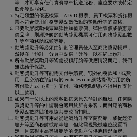
等，才可享有任何貴賓專車接送服務、座位要求或特定
飲食餐點服務。
特定類型的優惠機票、AD/ID 機票、員工機票和折扣機
票不符合使用商務獎勵點數做動態獎勵升等的資格。
只要動態獎勵機票屬彈性加值票價、彈性票價或優惠票
價品牌，則經濟艙的動態獎勵機票可使用商務獎勵點數
升等至商務艙或頭等艙。
動態獎勵升等必須由計劃管理員登入至商務獎勵帳戶，
然後在「預訂」分頁中點選「升等」以在網上預訂。
所有動態獎勵升等皆需視預訂艙等供應情況而定，我們
無法給予保證。
動態獎勵升等可能需支付手續費、額外的稅款和 / 或費
用，且必須在預訂時於 emirates.com 網站提供使用的所
有付款方式（擇一）支付。商務獎勵點數不得用作支付
以上款項。
如果有一位以上的乘客欲搭乘原先預訂的航班，任何購
買獎勵升等的申請將會適用於所有乘客，而對應的商務
獎勵點數將隨後根據其更改而扣除。
動態獎勵升等可用於從經濟艙升等至商務艙，或從經濟
艙升等至商務艙或頭等艙，但此需視飛機座位設置而
定，且需視更高等級艙等的獎勵座位供應情況而定。