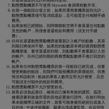
所選票價規則允許的期限內使用。
動態獎勵機票不可使用 Skywards 會員哩程數升等。
在第一個航段出發之前，如果所選商業機票規則允許，
動態獎勵機票僅可取消或退款，且可能需支付相關手續
費用。
如果旅程已經開始，則阿聯酋航空將不會退還任何點數
至您的帳戶，而僅會退還稅款和費用（須支付手續
費）。
任何在退還動態獎勵機票後重新計入帳戶的點數，其原
到期日將保持不變。如果您的點數原本將於購買動態獎
勵機票後、要求退還前到期，則點數將不會重新計入您
的帳戶。任何已經到期的商務獎勵點數將不會計回您的
帳戶。
如果有任何動態獎勵機票的第一段航段已經完成，但要
變更剩餘的航段，則我們可能視機票的票價規則、供應
情況和該航班 / 航線的乘客人數而定而允許變更，且您
可能須支付額外的稅款和費用。
動態獎勵機票不允許變更姓名。
旅客必須負起責任，確保自己擁有有效的護照、簽證、
健康證書和旅遊所需的其他必要旅行證件。在旅行時如
果未能攜帶正確的文件，旅客可能會被拒絕前往或進入
目的地 / 中途停留國家、驅逐出境或遭監禁。在這些情