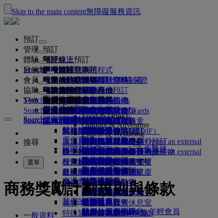
Skip to the main content
無障礙服務資訊
預訂
管理
預訂
體驗
預訂航班
關於線上預訂
管理
Search flight
目的地
阿聯酋航空應用程式
管理預訂
出發前注意事項
機上體驗
搜尋航班
會員
出發前注意事項
行李
您乘坐的航班有哪些服務
阿聯酋航空體驗
我們的航點
阿聯酋航空最佳價格保證
檢索您的預訂
阿聯酋航空時刻表
Explore Dubai
協助
行李資訊
簽證及護照
你的旅行在此啟程
家族旅行
目的地
阿聯酋航空 Skywards
旅遊資訊
機艙特色
精選票價
選取座位
取消您的預訂
Explore Dubai
我們的旅遊合作夥伴
Search flight
TW
瞭解簽證規定
全家一起出遊
飛悅卓越
加入阿聯酋航空 Skywards
商務獎勵計劃
協助與聯絡
行李資訊
阿聯酋航空體驗
我們的航點
特別優惠
保留我的票價
變更預訂
危險物品指南
頭等艙
Explore
空中和地面的合作夥伴
探索
Search flight
飛悅卓越
關於我們
註冊你的公司
協助與聯絡
提出問題
行程規劃
阿聯酋航空應用程式
簽證和護照資訊
規劃家族旅遊
有關阿聯酋航空 Skywards
選擇您的座位
規範及注意事項
託運行李
商務艙
專車接送服務
亞太地區
Food & Drinks
Search flight
探索阿聯酋航空航點
我們的旅遊合作夥伴
Search flight
Search flight
關於我們
常見問題集
健康
飛悅卓越的更多理由
商務獎勵計劃
協助與聯絡
預訂旅館
升等航班
隨身行李
美國旅遊授權
豪華經濟艙
阿聯酋航空服務
無成人陪同之孩童
美洲
會員等級
Outdoor & Adventure
航線地圖
澳洲航空
flydubai
阿拉伯聯合大公國簽證
我們的歷史
常見問題
行程及活動
管理專車接送
適航證明書（MEDIF）
購買更多行李限額
經濟艙
季節性場合
懷孕
非洲
註冊你的公司
變更或取消
Fitness & Wellbeing
flydubai
度假靈感
現金 + 哩程數
旅遊服務
預訂便利旅行
飲食資訊
額外托運行李限額
在機上放鬆身心
無接觸式旅程
行李限額
媒體中心
歐洲
登入商務獎勵計劃
簽證和護照支援
透過阿聯酋航空進行預訂
媒體中心 Opens an external
搜尋
Culture & Heritage
阿聯酋航空 Skywards 合作夥伴
海灘目的地
數位會員卡
link in a new tab
Beach & Marine
線上報到
機上娛樂
我們的貴賓休息室
迎賓服務
阿拉伯聯合大公國內違禁物
杜拜行李服務
兒童與嬰兒票價規則
中東地區
權益
意見回饋與投訴
我們的網絡及聯營航班
迎賓服務 Opens an external
Family entertainment
集團公司
野生動物假期
我的家庭
link in a new tab
杜拜國際機場
行李延誤或受損
探索杜拜
報到選項
ice 提供內容
頭等艙貴賓休息室
汽車安全座椅和搖籃
計劃運作方式
行李延遲或損壞支援
我們的其他產品
選單
Outdoor Dining
杜拜轉機服務
安全
歷史與文化假期
使用哩程數
航班狀態
在機場
最新的航點
阿聯酋航空第三航廈
ice 直播電視系統
商務艙貴賓休息室
常見問題
杜拜轉機服務
特殊協助和要求
交通方式
財務透明度
城市小憩
申領哩程數
機上
我們營運的變更
在航廈間移動
機上 Wi-Fi
全球貴賓休息室
赫爾辛基
行李與遺失財物
商務獎勵計劃規則與條款
機場接送
負責任的商業行為
美食家的度假首選
購買哩程數
往返機場
兒童娛樂
合作夥伴貴賓休息室
攜帶兒童搭機
杭州
最新旅遊資訊更新
出發前準備
我們的員工
預約租車
賺取哩程數
美食
接駁服務
付費進入貴賓休息室
與嬰兒同行
峴港市
查看航班狀態
在機場
航空公司合作夥伴
我們的領導團隊
Skywards Skysurfers 年輕會員
特殊協助
頭等艙美饌
marhaba 貴賓休息室
嬰兒行李限額
深圳
阿聯酋航空 Skywards
一般資料