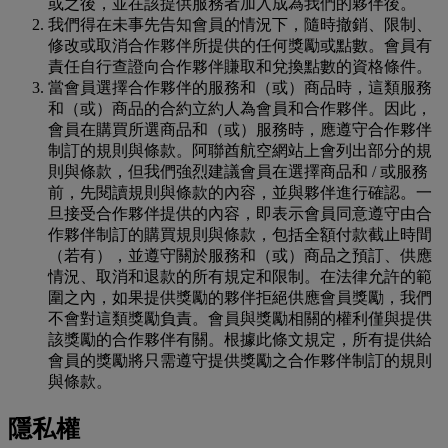
或之後，並在該提供服務者加入成為我們的夥伴後。
我們得在未事先告知會員的情況下，隨時撤銷、限制、
修改或取消合作夥伴所提供的任何獎勵或點數。會員有
責任自行查證向合作夥伴賺取和兌換點數的資格條件。
當會員選擇合作夥伴的服務和（或）商品時，這類服務
和（或）商品的合約立約人為會員和合作夥伴。因此，
會員在購買所選商品和（或）服務時，應遵守合作夥伴
制訂的規則與條款。阿聯酋航空網站上會列出部分的規
則與條款，但我們強烈建議會員在選擇商品和 / 或服務
前，先閱讀規則與條款的內容，並與夥伴進行確認。一
旦接受合作夥伴提供的內容，即表示會員同意遵守由合
作夥伴制訂的購買規則與條款，包括全額付款截止時間
（若有），並遵守關於服務和（或）商品之預訂、供應
情況、取消和退款的所有規定和限制。在法律允許的範
圍之內，如果提供獎勵的夥伴拒絕供應會員獎勵，我們
不會對這類獎勵負責。會員與獎勵相關的權利僅與提供
該獎勵的合作夥伴有關。根據此條文規定，所有提供給
會員的獎勵將只需遵守提供獎勵之合作夥伴制訂的規則
與條款。
隱私權