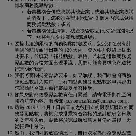
賺取商務獎勵點數：
若貴機構合併或收購其他企業，或遭其他企業收購
的情況下，您必須在變更狀態的 3 個月內完成兌換
商務獎勵點數；或者
若貴機構發生清算、破產接管或受行政管理的情況
下，您將無法兌換商務獎勵點數。
要提出追溯累積的商務獎勵點數要求，您必須在沒有計
算到的航段旅行日期的 120 天內，登入帳戶以線上提出
此要求，並填寫「補登點數」表格。若就您賺取商務獎
勵點數的資格方面出現爭議，我們可能會要求您寄送旅
行證明給我們。
我們將審閱補登點數要求，如果無誤，我們就會將商務
獎勵點數計入帳戶。所有補登商務獎勵點數的申請都由
阿聯酋航空單方進行審核及是否接受。
如果您對商務獎勵點數有任何異議，請寄電子郵件至阿
聯酋航空的客戶服務部 (customer.affairs@emirates.com)。
透過 2019 年 4 月 1 日當天或之後開立的機票所賺取的商
務獎勵點數，將於完成搭乘符合資格的應計航班之日期
的 2 年後失效。點數將於完成航班當月月份的最後一天
從帳戶中移除。
然而，我們可於適當情況下，自行決定為商務獎勵點數