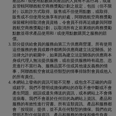
產品和 / 或使用點數購買產品的人員有不當行為，或違
反管轄阿聯酋航空商務獎勵計劃之規定，包括（但不限
於）以欺詐方式取得、販售或不但使用點數，或取得、
販售或不但使用兌換享有的好處，阿聯酋航空商務獎勵
保留權利得取消會員資格，令會員不得再近續參與阿聯
酋航空商務獎勵計劃，以取消所有之前累積的商務獎勵
點數並尋求產品使用和 / 或使用點數購買之服務的賠
償。
部分提供給會員的服務由第三方供應商營運。所有使用
這些服務的會員或夥伴都將與供應商建立法定關係。於
法律允許的範圍中，如果因為建立法定關係的供應商本
身或代理人無法提供服務，或在提供服務時有疏忽、恣
意進行不當行為、服務品質不佳或其他違反義務的情
事，阿聯酋航空會就這些類型的情事排除對會員或他人
的所有責任。
本網站上發佈的資訊可能不完整，或包含不正確的內容
或錯字。我們不聲明或擔保網站的存取不會中斷或不會
產生問題、錯誤或遺失傳送的資訊，或本網站上不會傳
送病毒。我們不會基於任何目的為網站上資訊、產品和
服務的有效性進行背書。所有這類資訊、產品和服務都
會「按現狀」提供，並不具任何類型的擔保。我們在此
聲明不對任何與資訊、產品和服務的擔保和條件負責，