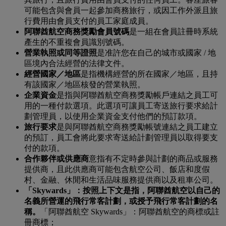
可能包含與會員一起參加商務旅行，或因工作外派且旅
行費用由會員支付的員工家庭成員。
阿聯酋航空商務獎勵會員號碼
是一組在會員註冊時系統
產生的不重複會員識別號碼。
營業執照或同等證照
是准許您在自己的城市或國家 / 地
區境內合法經營的法律文件。
經營國家／地區
是指機構經營的所在國家／地區，且持
有該國家／地區核發的營業執照。
企業資金
是指與阿聯酋航空商務獎勵帳戶連結之員工可
用的一種付款選項。此選項可讓員工寄送旅行要求給計
劃管理員，以使用企業資金支付他們的預訂款項。
旅行要求
是與阿聯酋航空商務獎勵帳號連結之員工建立
的預訂，員工會將此要求寄送給計劃管理員以取得要支
付的款項。
合作夥伴或供應商
意指有不定時參與計劃的商品或服務
提供商，且此供應商可能包含航空公司、飯店和度假
村、金融、休閒和生活品味服務提供商以及租車公司。
「Skywards」：按照上下文是指，阿聯酋航空以自己的
名義所營運的飛行常客計劃，或授予飛行常客計劃的名
稱。
「阿聯酋航空 Skywards」：阿聯酋航空的商標或註
冊商標；