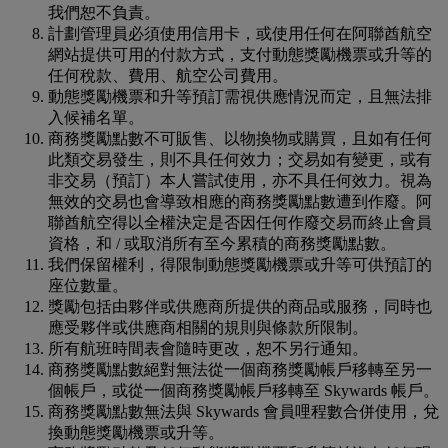
我們恕不負責。
計劃管理員必須使用信用卡，或使用任何在阿聯酋航空
網站提供可用的付款方式，支付動態獎勵機票或升等的
任何稅款、費用、航空公司費用。
動態獎勵機票和升等預訂需視供應情況而定，且無法排
入候補名單。
商務獎勵點數不可販售、以物換物或購買，且如有任何
此類交易發生，則不具任何效力；交易如有變更，或有
非交易（預訂）本人嘗試使用，亦不具任何效力。視為
無效的交易也會導致相應的商務獎勵點數遭到作廢。阿
聯酋航空得以全權決定是否因任何作廢交易而終止會員
資格，和 / 或取消所有至今累積的商務獎勵點數。
我們保留權利，得限制動態獎勵機票或升等可供預訂的
座位數量。
獎勵包括由夥伴或供應商所提供的商品或服務，同時也
應受夥伴或供應商相關的規則與條款所限制。
所有航班時間表會隨時更改，恕不另行通知。
商務獎勵點數絕對無法從一個商務獎勵帳戶移轉至另一
個帳戶，或從一個商務獎勵帳戶移轉至 Skywards 帳戶。
商務獎勵點數無法與 Skywards 會員哩程數合併使用，兌
換動態獎勵機票或升等。