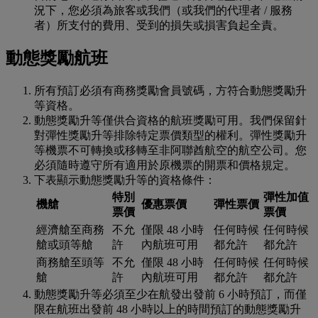
況下，您必須為旅客或我們（或我們的代理者 / 服務
者）所支付的費用、受到的損失或損害負起全責。
動態獎勵航班
所有預訂必須有商務獎勵會員號碼，方符合動態獎勵升
等資格。
動態獎勵升等僅供合資格的航班獎勵可用。我們保留針
對彈性獎勵升等排除特定票價類型的權利。彈性獎勵升
等機票不可轉換或移轉至非阿聯酋航空的航空公司。您
必須隨時遵守所有適用於原機票的開票和價格規定。
下表顯示動態獎勵升等的資格條件：
特別
彈性加值
機艙
優惠票價
彈性票價
票價
票價
經濟艙至商務
不允
僅限 48 小時
任何時候
任何時候
艙或頭等艙
許
內航班可用
都允許
都允許
商務艙至頭等
不允
僅限 48 小時
任何時候
任何時候
艙
許
內航班可用
都允許
都允許
動態獎勵升等必須至少在航發出發前 6 小時預訂，而僅
限在航班出發前 48 小時以上的時間預訂的動態獎勵升