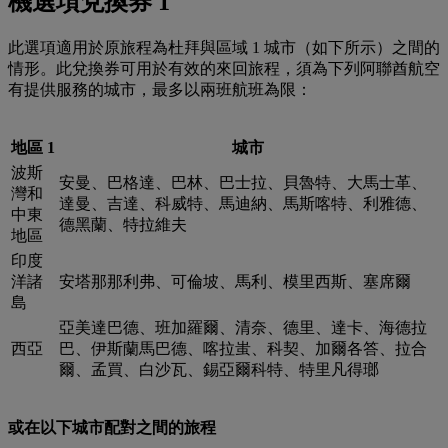
機選項兌換券 1
此選項適用於原旅程為杜拜與區域 1 城市（如下所示）之間的
情形。此兌換券可用於有效的來回旅程，須為下列阿聯酋航空
有提供服務的城市，最多以兩班航班為限：
地區 1
城市
波斯
安曼、巴格達、巴林、巴士拉、貝魯特、大馬士革、
灣和
達曼、吉達、科威特、馬迪納、馬斯喀特、利雅德、
中東
德黑蘭、特拉維夫
地區
印度
洋諸
安塔那那利弗、可倫坡、馬利、模里西斯、塞席爾
島
亞美達巴德、班加羅爾、清奈、德里、達卡、海德拉
西亞
巴、伊斯蘭馬巴德、喀拉蚩、科契、加爾各答、拉合
爾、孟買、白沙瓦、錫亞爾科特、特里凡得瑯
或在以下城市配對之間的旅程