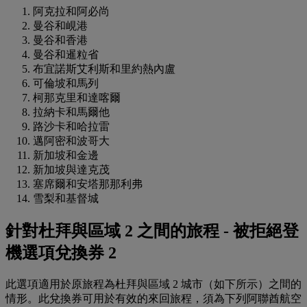
阿克拉和阿必尚
曼谷和峴港
曼谷和香港
曼谷和暹粒省
布宜諾斯艾利斯和里約熱內盧
可倫坡和馬列
柯那克里和達喀爾
拉納卡和馬爾他
路沙卡和哈拉雷
邁阿密和波哥大
新加坡和金邊
新加坡與達克茂
塞席爾和安塔那那利弗
雪梨和基督城
針對杜拜與區域 2 之間的旅程 - 被拒絕登
機選項兌換券 2
此選項適用於原旅程為杜拜與區域 2 城市（如下所示）之間的
情形。此兌換券可用於有效的來回旅程，須為下列阿聯酋航空