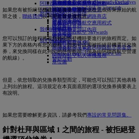
Skywards Exclusives
Skywards Exclusives
工作機會
工作機會 Opens an external
阿聯酋航空購物
商務艙美饌
兒童與嬰兒餐點
暹粒
阿聯酋航空的無障礙旅行
阿聯酋航空商務獎勵計劃
Opens an external link in a new tab
link in a new tab
如果您有被拒絕登機選項兌換券，您必須在完成搭乘原始的航
兒童娛樂
豪華經濟艙美饌
阿聯酋航空高空免稅店
特殊協助和要求
您的機上體驗
我們的合作夥伴
我們的地球
班之後，
聯絡我們
以利用此券兌換航班。
經濟艙美饌
阿聯酋航空官方網路商店
兒童娛樂服務
工具與資源
Skywards Rail
營運的永續性
飲品
兒童玩具
手機與阿聯酋航空應用程式
哩程數計算器
環境政策
我們的機隊
兒童活動
取消或變更預訂內容
登入阿聯酋航空 Skywards
環境報告
波音 777
行程中斷
您可以預訂的旅程將視您被拒絕登機時要進行的旅程而定。如
Skywards+
我們的社群
阿聯酋航空 A380
關於阿聯酋航空
果下方的表格內有您的旅程，則您可以用被拒絕登機選項兌換
阿聯酋航空基金會
阿聯酋航空基金會
阿聯酋航空 A350
券，來兌換同樣在此列出的任何航班（須為由阿聯酋航空營運
Opens an external link in a new tab
阿聯酋航空私人專機服務
的航線）。
贊助活動
座位圖
但是，依您領取的兌換券類型而定，可能也可以預訂其他表格
上列出的旅程。這項規定在本頁面底部的選項兌換券摘要表上
有說明。
如果您需要瞭解更多資訊，請參考我們
專設的常見問題集。
針對杜拜與區域 1 之間的旅程 - 被拒絕登