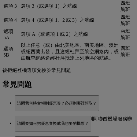
四班
選項 3
選項 3（或選項 1）之航線
航班
四班
選項 4
選項 4（或選項 1、2 或 3）之航線
航班
兩班
選項
選項 A（或選項 1 或 2）之航線
5A
航班
以上任意（或）由北美地區、南美地區、澳洲
四班
選項
或紐西蘭出發，且途經杜拜至航空網絡內，或
航班
5B
由航空網絡途經杜拜抵達上列地區的航線。
被拒絕登機選項兌換券常見問題
常見問題
請問我何時會領到優惠券？必須到哪裡領取？
一旦您確定被拒絕登機，便可立即到阿聯酋機場服務辦
請問要如何把優惠券換成我想要的機票？
公室領取優惠券。