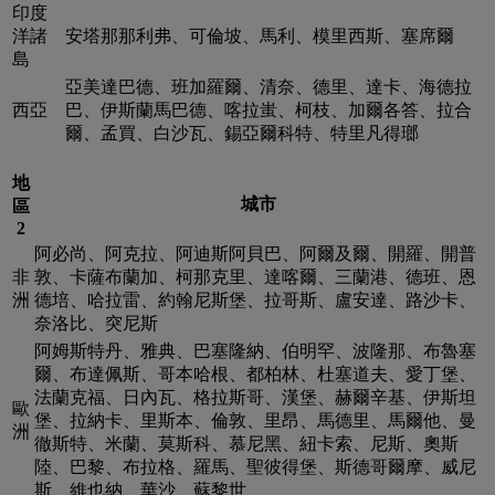
印度
洋諸
安塔那那利弗、可倫坡、馬利、模里西斯、塞席爾
島
亞美達巴德、班加羅爾、清奈、德里、達卡、海德拉
西亞
巴、伊斯蘭馬巴德、喀拉蚩、柯枝、加爾各答、拉合
爾、孟買、白沙瓦、錫亞爾科特、特里凡得瑯
地
城市
區
2
阿必尚、阿克拉、阿迪斯阿貝巴、阿爾及爾、開羅、開普
非
敦、卡薩布蘭加、柯那克里、達喀爾、三蘭港、德班、恩
洲
德培、哈拉雷、約翰尼斯堡、拉哥斯、盧安達、路沙卡、
奈洛比、突尼斯
阿姆斯特丹、雅典、巴塞隆納、伯明罕、波隆那、布魯塞
爾、布達佩斯、哥本哈根、都柏林、杜塞道夫、愛丁堡、
法蘭克福、日內瓦、格拉斯哥、漢堡、赫爾辛基、伊斯坦
歐
堡、拉納卡、里斯本、倫敦、里昂、馬德里、馬爾他、曼
洲
徹斯特、米蘭、莫斯科、慕尼黑、紐卡索、尼斯、奧斯
陸、巴黎、布拉格、羅馬、聖彼得堡、斯德哥爾摩、威尼
斯、維也納、華沙、蘇黎世