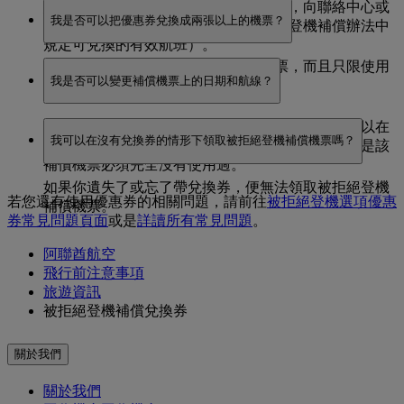
您可以在優惠券開立後 7 至 365 天之內，向聯絡中心或
我是否可以把優惠券兌換成兩張以上的機票？
售票辦公室預訂機票（只限預訂被拒絕登機補償辦法中
規定可兌換的有效航班）。
不可以。優惠券只能兌換一張回程機票，而且只限使用
該機票從簽發之日起一年內有效。
我是否可以變更補償機票上的日期和航線？
一次。
可以。只要補償機票未超過一年的有效期限，您可以在
我可以在沒有兌換券的情形下領取被拒絕登機補償機票嗎？
指定範圍內變更日期和航線，不需額外付費，前提是該
補償機票必須完全沒有使用過。
如果你遺失了或忘了帶兌換券，便無法領取被拒絕登機
若您還有使用優惠券的相關問題，請前往
被拒絕登機選項優惠
補償機票。
券常見問題頁面
或是
詳讀所有常見問題
。
阿聯酋航空
飛行前注意事項
旅遊資訊
被拒絕登機補償兌換券
關於我們
關於我們