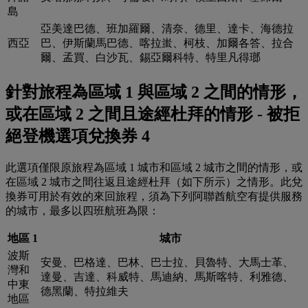
島
亞美達巴德、班加羅爾、清奈、德里、達卡、海德拉
西亞
巴、伊斯蘭馬巴德、喀拉蚩、柯枝、加爾各答、拉合
爾、孟買、白沙瓦、錫亞爾科特、特里凡得瑯
針對旅程為區域 1 與區域 2 之間的情形，
或在區域 2 之間且途經杜拜的情形 - 被拒
絕登機選項兌換券 4
此選項僅限原旅程為區域 1 城市和區域 2 城市之間的情形，或
在區域 2 城市之間往返且途經杜拜（如下所示）之情形。此兌
換券可用於有效的來回旅程，須為下列阿聯酋航空有提供服務
的城市，最多以四班航班為限：
地區 1
城市
波斯
安曼、巴格達、巴林、巴士拉、貝魯特、大馬士革、
灣和
達曼、吉達、科威特、馬迪納、馬斯喀特、利雅德、
中東
德黑蘭、特拉維夫
地區