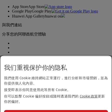
App Store
App Store
Google Play
Google Play
Huawei App Gallery
huawai os
與我們連結
分享您的阿聯酋航空體驗
我们重视保护你的隐私
我們使用 Cookie 維持網站正常運行，進行分析和市場營銷，並為
無障礙聲明
你提供個人化內容。
聯絡我們
接受即表示你同意使用此等所有 Cookie。
隱私政策
規則與條款
你可以點擊 Cookie 偏好按鈕或隨時透過我們的
Cookie 政策
更新
Cookie 政策
你的偏好。
網路安全
《現代反奴隸制度法案》透明化聲明