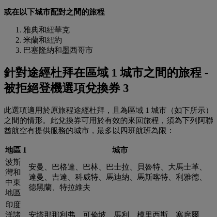
或在以下城市配對之間的旅程
雅典和紐華克
米蘭和紐約
巴塞隆納和墨西哥市
針對途經杜拜在區域 1 城市之間的旅程 -
被拒絕登機選項兌換券 3
此選項適用於原旅程途經杜拜，且為區域 1 城市（如下所示）
之間的情形。此兌換券可用於有效的來回旅程，須為下列阿聯
酋航空有提供服務的城市，最多以四班航班為限：
地區 1
城市
波斯
安曼、巴格達、巴林、巴士拉、貝魯特、大馬士革、
灣和
達曼、吉達、科威特、馬迪納、馬斯喀特、利雅德、
中東
德黑蘭、特拉維夫
地區
印度
洋諸
安塔那那利弗、可倫坡、馬利、模里西斯、塞席爾