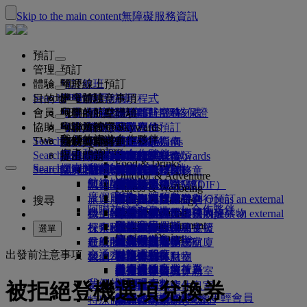
Skip to the main content
無障礙服務資訊
預訂
管理
預訂
體驗
預訂航班
關於線上預訂
管理
Search flight
目的地
阿聯酋航空應用程式
管理預訂
出發前注意事項
機上體驗
搜尋航班
會員
出發前注意事項
行李
您乘坐的航班有哪些服務
阿聯酋航空體驗
我們的航點
阿聯酋航空最佳價格保證
檢索您的預訂
阿聯酋航空時刻表
Explore Dubai
協助
行李資訊
簽證及護照
你的旅行在此啟程
家族旅行
目的地
阿聯酋航空 Skywards
旅遊資訊
機艙特色
精選票價
選取座位
取消您的預訂
Explore Dubai
我們的旅遊合作夥伴
Search flight
TW
瞭解簽證規定
全家一起出遊
飛悅卓越
加入阿聯酋航空 Skywards
商務獎勵計劃
協助與聯絡
行李資訊
阿聯酋航空體驗
我們的航點
特別優惠
保留我的票價
變更預訂
危險物品指南
頭等艙
Explore
空中和地面的合作夥伴
探索
Search flight
飛悅卓越
關於我們
註冊你的公司
協助與聯絡
提出問題
行程規劃
阿聯酋航空應用程式
簽證和護照資訊
規劃家族旅遊
有關阿聯酋航空 Skywards
選擇您的座位
規範及注意事項
託運行李
商務艙
專車接送服務
亞太地區
Food & Drinks
Search flight
探索阿聯酋航空航點
我們的旅遊合作夥伴
Search flight
Search flight
關於我們
常見問題集
健康
飛悅卓越的更多理由
商務獎勵計劃
協助與聯絡
預訂旅館
升等航班
隨身行李
美國旅遊授權
豪華經濟艙
阿聯酋航空服務
無成人陪同之孩童
美洲
會員等級
Outdoor & Adventure
航線地圖
澳洲航空
flydubai
阿拉伯聯合大公國簽證
我們的歷史
常見問題
行程及活動
管理專車接送
適航證明書（MEDIF）
購買更多行李限額
經濟艙
季節性場合
懷孕
非洲
註冊你的公司
變更或取消
Fitness & Wellbeing
flydubai
度假靈感
現金 + 哩程數
旅遊服務
預訂便利旅行
飲食資訊
額外托運行李限額
在機上放鬆身心
無接觸式旅程
行李限額
媒體中心
歐洲
登入商務獎勵計劃
簽證和護照支援
透過阿聯酋航空進行預訂
媒體中心 Opens an external
搜尋
Culture & Heritage
阿聯酋航空 Skywards 合作夥伴
海灘目的地
數位會員卡
link in a new tab
Beach & Marine
線上報到
機上娛樂
我們的貴賓休息室
迎賓服務
阿拉伯聯合大公國內違禁物
杜拜行李服務
兒童與嬰兒票價規則
中東地區
權益
意見回饋與投訴
我們的網絡及聯營航班
迎賓服務 Opens an external
Family entertainment
集團公司
野生動物假期
我的家庭
link in a new tab
杜拜國際機場
行李延誤或受損
探索杜拜
報到選項
ice 提供內容
頭等艙貴賓休息室
汽車安全座椅和搖籃
計劃運作方式
行李延遲或損壞支援
我們的其他產品
選單
Outdoor Dining
杜拜轉機服務
安全
歷史與文化假期
使用哩程數
航班狀態
在機場
最新的航點
阿聯酋航空第三航廈
ice 直播電視系統
商務艙貴賓休息室
常見問題
杜拜轉機服務
特殊協助和要求
出發前注意事項
交通方式
財務透明度
城市小憩
申領哩程數
機上
我們營運的變更
在航廈間移動
機上 Wi-Fi
全球貴賓休息室
赫爾辛基
行李與遺失財物
機場接送
負責任的商業行為
美食家的度假首選
購買哩程數
往返機場
兒童娛樂
合作夥伴貴賓休息室
攜帶兒童搭機
杭州
最新旅遊資訊更新
出發前準備
我們的員工
預約租車
賺取哩程數
被拒絕登機選項兌換券
美食
接駁服務
付費進入貴賓休息室
與嬰兒同行
峴港市
查看航班狀態
在機場
航空公司合作夥伴
我們的領導團隊
Skywards Skysurfers 年輕會員
特殊協助
頭等艙美饌
marhaba 貴賓休息室
嬰兒行李限額
深圳
阿聯酋航空 Skywards