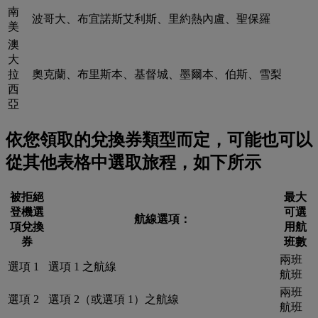
南
波哥大、布宜諾斯艾利斯、里約熱內盧、聖保羅
美
澳
大
拉
奧克蘭、布里斯本、基督城、墨爾本、伯斯、雪梨
西
亞
依您領取的兌換券類型而定，可能也可以
從其他表格中選取旅程，如下所示
被拒絕
最大
登機選
可選
航線選項：
項兌換
用航
券
班數
兩班
選項 1
選項 1 之航線
航班
兩班
選項 2
選項 2（或選項 1）之航線
航班