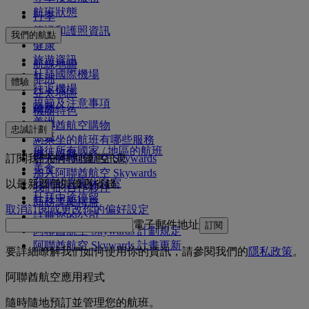
航班狀態
行李
簽證和護照資訊
我們的航點
健康
旅遊資訊
航線地圖
杜拜國際機場
非洲
體驗
往返機場
亞太地區
規範及注意事項
歐洲
機艙特色
美洲
阿聯酋航空購物
忠誠計劃
中東
您乘坐的航班有哪些服務
飛往所有國家 / 地區的航班
機上娛樂
訂閱我們的特別優惠訊息
登入阿聯酋航空 Skywards
美食
加入阿聯酋航空 Skywards
我們的貴賓休息室
以最新票價與優惠省錢。
我們的合作夥伴
杜拜中途停留
商務獎勵權益
取消訂閱或更改你的偏好設定
註冊您的公司
電子郵件地址
訂閱
阿聯酋航空 Skywards 計劃規定
阿聯酋航空 Skywards 計畫更新
要詳細瞭解我們如何使用你的資訊，請參閱我們的
隱私政策
。
阿聯酋航空應用程式
隨時隨地預訂並管理您的航班。