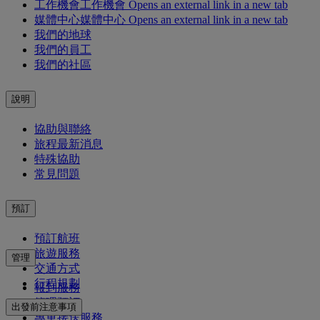
工作機會
工作機會 Opens an external link in a new tab
媒體中心
媒體中心 Opens an external link in a new tab
我們的地球
我們的員工
我們的社區
說明
協助與聯絡
旅程最新消息
特殊協助
常見問題
預訂
預訂航班
旅遊服務
管理
交通方式
行程規劃
報到服務
管理預訂
出發前注意事項
專車接送服務