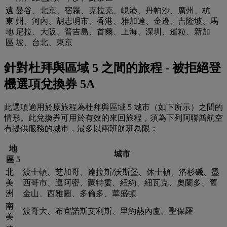
遠
曼谷、北京、宿霧、克拉克、峴港、丹帕沙、廣州、杭
東
州、河內、胡志明市、香港、雅加達、金邊、吉隆坡、馬
地
尼拉、大阪、普吉島、首爾、上海、深圳、暹粒、新加
區
坡、台北、東京
針對杜拜與區域 5 之間的旅程 - 被拒絕登
機選項兌換券 5A
此選項適用於原旅程為杜拜與區域 5 城市（如下所示）之間的
情形。此兌換券可用於有效的來回旅程，須為下列阿聯酋航空
有提供服務的城市，最多以兩班航班為限：
地
城市
區 5
北
波士頓、芝加哥、達拉斯/沃斯堡、休士頓、洛杉磯、墨
美
西哥市、邁阿密、蒙特婁、紐約、紐瓦克、奧蘭多、舊
洲
金山、西雅圖、多倫多、華盛頓
南
波哥大、布宜諾斯艾利斯、里約熱內盧、聖保羅
美