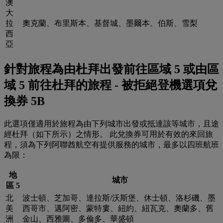
澳
大
拉
奧克蘭、布里斯本、基督城、墨爾本、伯斯、雪梨
西
亞
針對旅程為由杜拜出發前往區域 5 或由區
域 5 前往杜拜的旅程 - 被拒絕登機選項兌
換券 5B
此選項僅適用於旅程為由下列城市出發或抵達該等城市，且途
經杜拜（如下所示）之情形。 此兌換券可用於有效的來回旅
程，須為下列阿聯酋航空有提供服務的城市，最多以四班航班
為限：
地
城市
區 5
北
波士頓、芝加哥、達拉斯/沃斯堡、休士頓、洛杉磯、墨
美
西哥市、邁阿密、蒙特婁、紐約、紐瓦克、奧蘭多、舊
洲
金山、西雅圖、多倫多、華盛頓