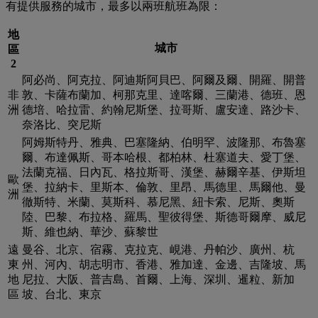
有提供服務的城市，最多以兩班航班為限：
地
城市
區
2
阿必尚、阿克拉、阿迪斯阿貝巴、阿爾及爾、開羅、開普
非
敦、卡薩布蘭加、柯那克里、達喀爾、三蘭港、德班、恩
洲
德培、哈拉雷、約翰尼斯堡、拉哥斯、盧安達、路沙卡、
奈洛比、突尼斯
阿姆斯特丹、雅典、巴塞隆納、伯明罕、波隆那、布魯塞
爾、布達佩斯、哥本哈根、都柏林、杜塞道夫、愛丁堡、
法蘭克福、日內瓦、格拉斯哥、漢堡、赫爾辛基、伊斯坦
歐
堡、拉納卡、里斯本、倫敦、里昂、馬德里、馬爾他、曼
洲
徹斯特、米蘭、莫斯科、慕尼黑、紐卡索、尼斯、奧斯
陸、巴黎、布拉格、羅馬、聖彼得堡、斯德哥爾摩、威尼
斯、維也納、華沙、蘇黎世
遠
曼谷、北京、宿霧、克拉克、峴港、丹帕沙、廣州、杭
東
州、河內、胡志明市、香港、雅加達、金邊、吉隆坡、馬
地
尼拉、大阪、普吉島、首爾、上海、深圳、暹粒、新加
區
坡、台北、東京