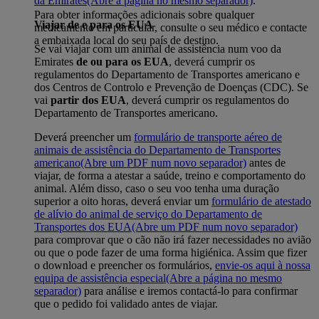
da Emirates
(Abre a página no mesmo separador)
.
Para obter informações adicionais sobre qualquer
Viajar de e para os EUA
medicamento em particular, consulte o seu médico e contacte
a embaixada local do seu país de destino.
Se vai viajar com um animal de assistência num voo da
Emirates
de ou para os EUA
, deverá cumprir os
regulamentos do Departamento de Transportes americano e
dos Centros de Controlo e Prevenção de Doenças (CDC). Se
vai
partir dos EUA
, deverá cumprir os regulamentos do
Departamento de Transportes americano.
Deverá preencher um
formulário de transporte aéreo de
animais de assistência do Departamento de Transportes
americano
(Abre um PDF num novo separador)
antes de
viajar, de forma a atestar a saúde, treino e comportamento do
animal. Além disso, caso o seu voo tenha uma duração
superior a oito horas, deverá enviar um
formulário de atestado
de alívio do animal de serviço do Departamento de
Transportes dos EUA
(Abre um PDF num novo separador)
para comprovar que o cão não irá fazer necessidades no avião
ou que o pode fazer de uma forma higiénica. Assim que fizer
o download e preencher os formulários,
envie-os aqui à nossa
equipa de assistência especial
(Abre a página no mesmo
separador)
para análise e iremos contactá-lo para confirmar
que o pedido foi validado antes de viajar.