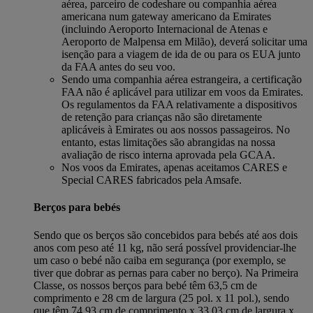
aérea, parceiro de codeshare ou companhia aérea
americana num gateway americano da Emirates
(incluindo Aeroporto Internacional de Atenas e
Aeroporto de Malpensa em Milão), deverá solicitar uma
isenção para a viagem de ida de ou para os EUA junto
da FAA antes do seu voo.
Sendo uma companhia aérea estrangeira, a certificação
FAA não é aplicável para utilizar em voos da Emirates.
Os regulamentos da FAA relativamente a dispositivos
de retenção para crianças não são diretamente
aplicáveis à Emirates ou aos nossos passageiros. No
entanto, estas limitações são abrangidas na nossa
avaliação de risco interna aprovada pela GCAA.
Nos voos da Emirates, apenas aceitamos CARES e
Special CARES fabricados pela Amsafe.
Berços para bebés
Sendo que os berços são concebidos para bebés até aos dois
anos com peso até 11 kg, não será possível providenciar-lhe
um caso o bebé não caiba em segurança (por exemplo, se
tiver que dobrar as pernas para caber no berço). Na Primeira
Classe, os nossos berços para bebé têm 63,5 cm de
comprimento e 28 cm de largura (25 pol. x 11 pol.), sendo
que têm 74,93 cm de comprimento x 33,03 cm de largura x