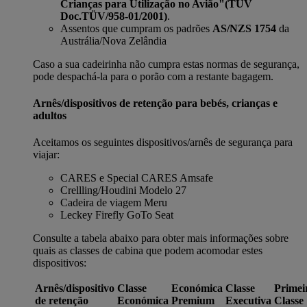
Crianças para Utilização no Avião"
(TÜV
Doc.TÜV/958-01/2001)
.
Assentos que cumpram os padrões
AS/NZS 1754
da
Austrália/Nova Zelândia
Caso a sua cadeirinha não cumpra estas normas de segurança,
pode despachá-la para o porão com a restante bagagem.
Arnês/dispositivos de retenção para bebés, crianças e
adultos
Aceitamos os seguintes dispositivos/arnês de segurança para
viajar:
CARES e Special CARES Amsafe
Crellling/Houdini Modelo 27
Cadeira de viagem Meru
Leckey Firefly GoTo Seat
Consulte a tabela abaixo para obter mais informações sobre
quais as classes de cabina que podem acomodar estes
dispositivos:
Arnês/dispositivo
Classe
Económica
Classe
Primei
de retenção
Económica
Premium
Executiva
Classe