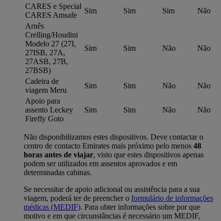
CARES e Special
Sim
Sim
Sim
Não
CARES Amsafe
Arnês
Crelling/Houdini
Modelo 27 (27I,
Sim
Sim
Não
Não
27ISB, 27A,
27ASB, 27B,
27BSB)
Cadeira de
Sim
Sim
Não
Não
viagem Meru
Apoio para
assento Leckey
Sim
Sim
Não
Não
Firefly Goto
Não disponibilizamos estes dispositivos. Deve contactar o
centro de contacto Emirates mais próximo pelo menos
48
horas antes de viajar
, visto que estes dispositivos apenas
podem ser utilizados em assentos aprovados e em
determinadas cabinas.
Se necessitar de apoio adicional ou assistência para a sua
viagem, poderá ter de preencher o
formulário de informações
médicas (MEDIF)
. Para obter informações sobre por que
motivo e em que circunstâncias é necessário um MEDIF,