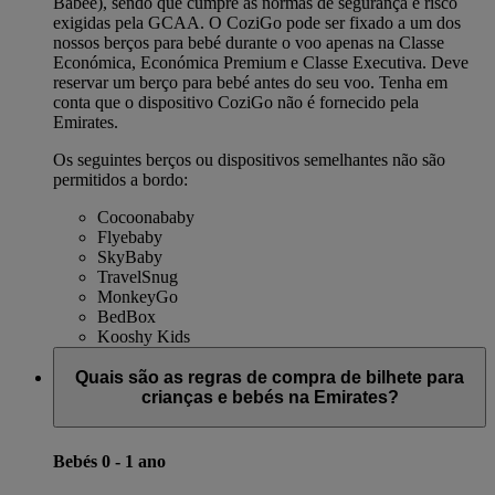
Babee), sendo que cumpre as normas de segurança e risco
exigidas pela GCAA. O CoziGo pode ser fixado a um dos
nossos berços para bebé durante o voo apenas na Classe
Económica, Económica Premium e Classe Executiva. Deve
reservar um berço para bebé antes do seu voo. Tenha em
conta que o dispositivo CoziGo não é fornecido pela
Emirates.
Os seguintes berços ou dispositivos semelhantes não são
permitidos a bordo:
Cocoonababy
Flyebaby
SkyBaby
TravelSnug
MonkeyGo
BedBox
Kooshy Kids
Quais são as regras de compra de bilhete para
crianças e bebés na Emirates?
Bebés 0 - 1 ano