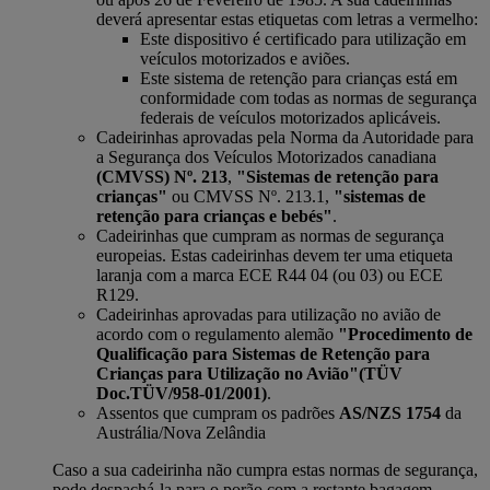
deverá apresentar estas etiquetas com letras a vermelho:
Este dispositivo é certificado para utilização em
veículos motorizados e aviões.
Este sistema de retenção para crianças está em
conformidade com todas as normas de segurança
federais de veículos motorizados aplicáveis.
Cadeirinhas aprovadas pela Norma da Autoridade para
a Segurança dos Veículos Motorizados canadiana
(CMVSS) Nº. 213
,
"Sistemas de retenção para
crianças"
ou CMVSS Nº. 213.1,
"sistemas de
retenção para crianças e bebés"
.
Cadeirinhas que cumpram as normas de segurança
europeias. Estas cadeirinhas devem ter uma etiqueta
laranja com a marca ECE R44 04 (ou 03) ou ECE
R129.
Cadeirinhas aprovadas para utilização no avião de
acordo com o regulamento alemão
"Procedimento de
Qualificação para Sistemas de Retenção para
Crianças para Utilização no Avião"
(TÜV
Doc.TÜV/958-01/2001)
.
Assentos que cumpram os padrões
AS/NZS 1754
da
Austrália/Nova Zelândia
Caso a sua cadeirinha não cumpra estas normas de segurança,
pode despachá-la para o porão com a restante bagagem.