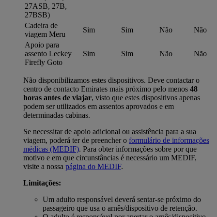
27ASB, 27B,
27BSB)
Cadeira de
Sim
Sim
Não
Não
viagem Meru
Apoio para
assento Leckey
Sim
Sim
Não
Não
Firefly Goto
Não disponibilizamos estes dispositivos. Deve contactar o
centro de contacto Emirates mais próximo pelo menos
48
horas antes de viajar
, visto que estes dispositivos apenas
podem ser utilizados em assentos aprovados e em
determinadas cabinas.
Se necessitar de apoio adicional ou assistência para a sua
viagem, poderá ter de preencher o
formulário de informações
médicas (MEDIF)
. Para obter informações sobre por que
motivo e em que circunstâncias é necessário um MEDIF,
visite a nossa
página do MEDIF
.
Limitações:
Um adulto responsável deverá sentar-se próximo do
passageiro que usa o arnês/dispositivo de retenção.
O adulto é responsável por apertar o arnês/dispositivo