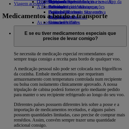
O nosso planeta
Os destinos mais recentes
Opens an external link in a new tab
Bebidas
Brinquedos para crianças
Skywards Rail
Site para dispositivos móveis e a App da
Viagem acessível
A nossa frota
Atividades para as crianças
Sustentabilidade nas operações
Helsínquia
Calculadora de Milhas
Emirates
Boeing 777
Política ambiental
Hangzhou
Login em Emirates Skywards
Cancelar ou alterar uma reserva
Medicamentos a bordo e transporte
Emirates A380
Relatórios ambientais
Da Nang
Skywards+
Viagens afetadas
As nossas comunidades
Emirates A350
Shenzhen
Sobre a Emirates
Emirates Executive
Emirates Airline Foundation
Siem Reap
Emirates
Esquemas de lugares
Airline Foundation Opens an external link
E se eu tiver medicamentos especiais que
in a new tab
precise de levar comigo?
Patrocínios
Se necessita de medicação especial recomendamos que
sempre traga consigo a receita para bordo de qualquer voo.
A medicação pessoal não pode ser colocada nos frigoríficos
da cozinha. Embale medicamentos que requeiram
armazenamento com temperatura controlada num recipiente
ou bolsa com isolamento clinicamente aprovado. A nossa
tripulação de cabina poderá fornecer gelo mediante pedido
para manter o seu recipiente refrigerado ao longo do seu voo.
Diferentes países possuem diferentes leis sobre a posse e a
importação de medicamentos receitados, e alguns países
possuem quantidades limitadas, caso precise de comprar mais
remédios. Assim, convém sempre trazer uma quantidade
adicional consigo.