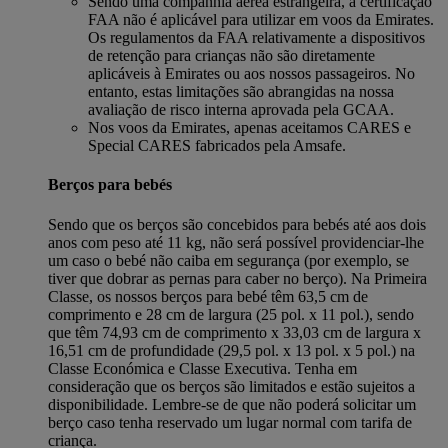
Sendo uma companhia aérea estrangeira, a certificação
FAA não é aplicável para utilizar em voos da Emirates.
Os regulamentos da FAA relativamente a dispositivos
de retenção para crianças não são diretamente
aplicáveis à Emirates ou aos nossos passageiros. No
entanto, estas limitações são abrangidas na nossa
avaliação de risco interna aprovada pela GCAA.
Nos voos da Emirates, apenas aceitamos CARES e
Special CARES fabricados pela Amsafe.
Berços para bebés
Sendo que os berços são concebidos para bebés até aos dois
anos com peso até 11 kg, não será possível providenciar-lhe
um caso o bebé não caiba em segurança (por exemplo, se
tiver que dobrar as pernas para caber no berço). Na Primeira
Classe, os nossos berços para bebé têm 63,5 cm de
comprimento e 28 cm de largura (25 pol. x 11 pol.), sendo
que têm 74,93 cm de comprimento x 33,03 cm de largura x
16,51 cm de profundidade (29,5 pol. x 13 pol. x 5 pol.) na
Classe Económica e Classe Executiva. Tenha em
consideração que os berços são limitados e estão sujeitos a
disponibilidade. Lembre-se de que não poderá solicitar um
berço caso tenha reservado um lugar normal com tarifa de
criança.