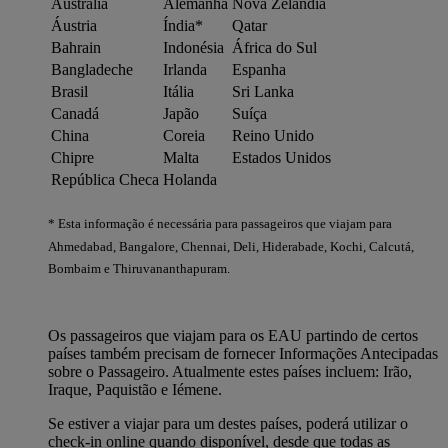
Austrália
Alemanha
Nova Zelândia
Áustria
Índia*
Qatar
Bahrain
Indonésia
África do Sul
Bangladeche
Irlanda
Espanha
Brasil
Itália
Sri Lanka
Canadá
Japão
Suíça
China
Coreia
Reino Unido
Chipre
Malta
Estados Unidos
República Checa
Holanda
* Esta informação é necessária para passageiros que viajam para
Ahmedabad, Bangalore, Chennai, Deli, Hiderabade, Kochi, Calcutá,
Bombaim e Thiruvananthapuram.
Os passageiros que viajam para os EAU partindo de certos
países também precisam de fornecer Informações Antecipadas
sobre o Passageiro. Atualmente estes países incluem: Irão,
Iraque, Paquistão e Iémene.
Se estiver a viajar para um destes países, poderá utilizar o
check-in online quando disponível, desde que todas as