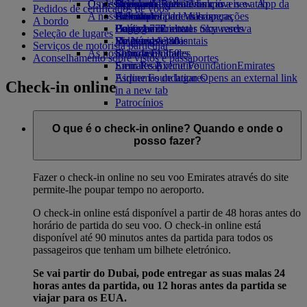
O nosso planeta
Os destinos mais recentes
Opens an external link in a new tab
Bebidas
Brinquedos para crianças
Skywards Rail
Site para dispositivos móveis e a App da
Pedidos de certificados de voos
A nossa frota
Atividades para as crianças
Sustentabilidade nas operações
Helsínquia
Calculadora de Milhas
Emirates
A bordo
Boeing 777
Política ambiental
Hangzhou
Login em Emirates Skywards
Cancelar ou alterar uma reserva
Seleção de lugares
Emirates A380
Relatórios ambientais
Da Nang
Skywards+
Viagens afetadas
Serviços de motorista particular
As nossas comunidades
Emirates A350
Shenzhen
Sobre a Emirates
Aconselhamento sobre vistos e passaportes
Emirates Executive
Emirates Airline Foundation
Siem Reap
Emirates
Esquemas de lugares
Airline Foundation Opens an external link
Check-in online
in a new tab
Patrocínios
O que é o check-in online? Quando e onde o
posso fazer?
Fazer o check-in online no seu voo Emirates através do site
permite-lhe poupar tempo no aeroporto.
O check-in online está disponível a partir de 48 horas antes do
horário de partida do seu voo. O check-in online está
disponível até 90 minutos antes da partida para todos os
passageiros que tenham um bilhete eletrónico.
Se vai partir do Dubai, pode entregar as suas malas 24
horas antes da partida, ou 12 horas antes da partida se
viajar para os EUA.