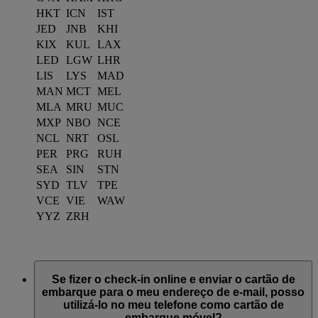
HKT
ICN
IST
JED
JNB
KHI
KIX
KUL
LAX
LED
LGW
LHR
LIS
LYS
MAD
MAN
MCT
MEL
MLA
MRU
MUC
MXP
NBO
NCE
NCL
NRT
OSL
PER
PRG
RUH
SEA
SIN
STN
SYD
TLV
TPE
VCE
VIE
WAW
YYZ
ZRH
Se fizer o check-in online e enviar o cartão de
embarque para o meu endereço de e-mail, posso
utilizá-lo no meu telefone como cartão de
embarque móvel?