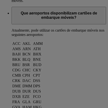
móveis.
Que aeroportos disponibilizam cartões de
embarque móveis?
Atualmente, pode utilizar os cartões de embarque móveis nos
seguintes aeroportos:
ACC
AKL
AMM
AMS
ARN
ATH
BAH
BCN
BHX
BKK
BLQ
BNE
BRU
BSR
BUD
CDG
CHC
CKY
CMB
CPH
CPT
CRK
DAC
DSS
DME
DMM
DPS
DUB
DUR
DUS
DXB
EZE
FCO
FRA
GLA
GRU
GVA
HAM
HKG