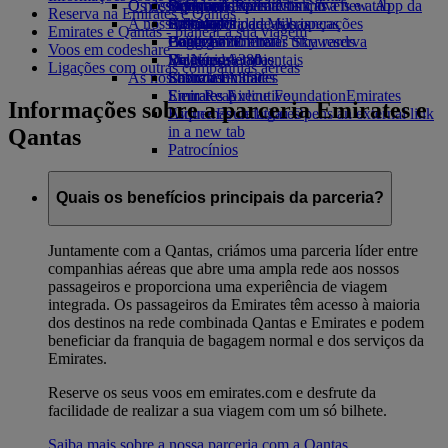
O nosso planeta
Os destinos mais recentes
Opens an external link in a new tab
Bebidas
Brinquedos para crianças
Skywards Rail
Site para dispositivos móveis e a App da
Reserva na Emirates e Qantas
A nossa frota
Atividades para as crianças
Sustentabilidade nas operações
Helsínquia
Calculadora de Milhas
Emirates
Emirates e Qantas - planear a sua viagem
Boeing 777
Política ambiental
Hangzhou
Login em Emirates Skywards
Cancelar ou alterar uma reserva
Voos em codeshare
Emirates A380
Relatórios ambientais
Da Nang
Skywards+
Viagens afetadas
Ligações com outras companhias aéreas
As nossas comunidades
Emirates A350
Shenzhen
Sobre a Emirates
Emirates Executive
Emirates Airline Foundation
Siem Reap
Emirates
Informações sobre a parceria Emirates e
Esquemas de lugares
Airline Foundation Opens an external link
in a new tab
Qantas
Patrocínios
Quais os benefícios principais da parceria?
Juntamente com a Qantas, criámos uma parceria líder entre
companhias aéreas que abre uma ampla rede aos nossos
passageiros e proporciona uma experiência de viagem
integrada. Os passageiros da Emirates têm acesso à maioria
dos destinos na rede combinada Qantas e Emirates e podem
beneficiar da franquia de bagagem normal e dos serviços da
Emirates.
Reserve os seus voos em emirates.com e desfrute da
facilidade de realizar a sua viagem com um só bilhete.
Saiba mais sobre a nossa parceria com a Qantas
.