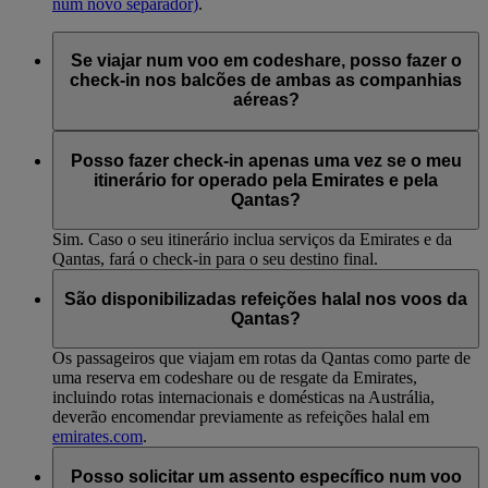
num novo separador)
.
Se viajar num voo em codeshare, posso fazer o
check-in nos balcões de ambas as companhias
aéreas?
Não. Se estiver a viajar num voo operado pela Emirates é
preciso fazer check-in no balcão da Emirates, e para voos
Posso fazer check-in apenas uma vez se o meu
operados pela Qantas no balcão da Qantas.
itinerário for operado pela Emirates e pela
Qantas?
Sim. Caso o seu itinerário inclua serviços da Emirates e da
Qantas, fará o check-in para o seu destino final.
São disponibilizadas refeições halal nos voos da
Qantas?
Os passageiros que viajam em rotas da Qantas como parte de
uma reserva em codeshare ou de resgate da Emirates,
incluindo rotas internacionais e domésticas na Austrália,
deverão encomendar previamente as refeições halal em
emirates.com
.
Posso solicitar um assento específico num voo