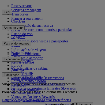
Reservar voos
Serviços em viagem
Gerir
Transportes
Planear a sua viagem
Check-in
Faça a gestão da sua reserva
Antes de voar
Serviço de carro com motorista particular
Estado do voo
Bagagem
Informações sobre vistos e passaportes
Para onde voamos
Saúde
Informações de viagem
Mapa de rotas
Dubai Internacional
África
De e para o aeroporto
Experiência
Ásia e Pacífico
Regras e avisos
Europa
Características da cabina
América
Lojas Emirates
Médio Oriente
Fidelização
Serviços no seu voo
Voos para todos os países/territórios
Entretenimento a bordo
Subscreva para receber as nossas ofertas especiais
Inicie sessão em Emirates Skywards
Refeições
Registe-se no programa Emirates Skywards
Os nossos lounges
Poupe com as nossas tarifas e ofertas mais recentes.
Os nossos parceiros
Vantagens Business Rewards
Cancele o registo ou altere as suas preferências
Registe a sua empresa
Endereço de e-mail
Subscrever