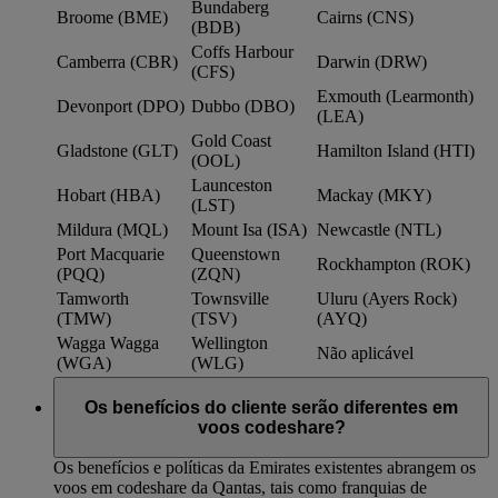
Bundaberg
Broome (BME)
Cairns (CNS)
(BDB)
Coffs Harbour
Camberra (CBR)
Darwin (DRW)
(CFS)
Exmouth (Learmonth)
Devonport (DPO)
Dubbo (DBO)
(LEA)
Gold Coast
Gladstone (GLT)
Hamilton Island (HTI)
(OOL)
Launceston
Hobart (HBA)
Mackay (MKY)
(LST)
Mildura (MQL)
Mount Isa (ISA)
Newcastle (NTL)
Port Macquarie
Queenstown
Rockhampton (ROK)
(PQQ)
(ZQN)
Tamworth
Townsville
Uluru (Ayers Rock)
(TMW)
(TSV)
(AYQ)
Wagga Wagga
Wellington
Não aplicável
(WGA)
(WLG)
Os benefícios do cliente serão diferentes em
voos codeshare?
Os benefícios e políticas da Emirates existentes abrangem os
voos em codeshare da Qantas, tais como franquias de