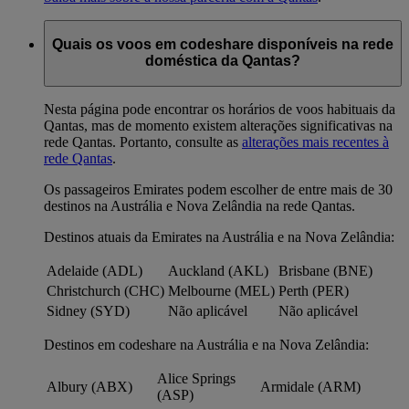
Quais os voos em codeshare disponíveis na rede
doméstica da Qantas?
Nesta página pode encontrar os horários de voos habituais da
Qantas, mas de momento existem alterações significativas na
rede Qantas. Portanto, consulte as
alterações mais recentes à
rede Qantas
.
Os passageiros Emirates podem escolher de entre mais de 30
destinos na Austrália e Nova Zelândia na rede Qantas.
Destinos atuais da Emirates na Austrália e na Nova Zelândia:
Adelaide (ADL)
Auckland (AKL)
Brisbane (BNE)
Christchurch (CHC)
Melbourne (MEL)
Perth (PER)
Sidney (SYD)
Não aplicável
Não aplicável
Destinos em codeshare na Austrália e na Nova Zelândia:
Alice Springs
Albury (ABX)
Armidale (ARM)
(ASP)