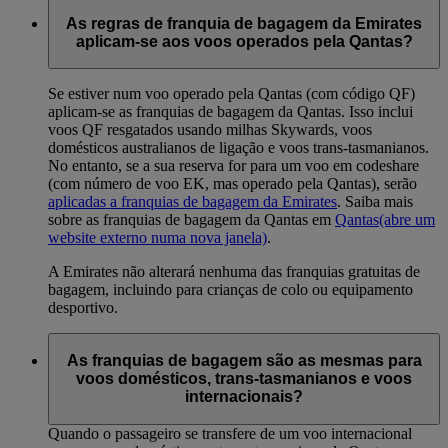
As regras de franquia de bagagem da Emirates
aplicam-se aos voos operados pela Qantas?
Se estiver num voo operado pela Qantas (com código QF)
aplicam-se as franquias de bagagem da Qantas. Isso inclui
voos QF resgatados usando milhas Skywards, voos
domésticos australianos de ligação e voos trans-tasmanianos.
No entanto, se a sua reserva for para um voo em codeshare
(com número de voo EK, mas operado pela Qantas), serão
aplicadas a franquias de bagagem da Emirates
. Saiba mais
sobre as franquias de bagagem da Qantas em
Qantas
(abre um
website externo numa nova janela)
.
A Emirates não alterará nenhuma das franquias gratuitas de
bagagem, incluindo para crianças de colo ou equipamento
desportivo.
As franquias de bagagem são as mesmas para
voos domésticos, trans-tasmanianos e voos
internacionais?
Quando o passageiro se transfere de um voo internacional