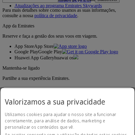
Regras do programa Emirates Skywards
Atualizações ao programa Emirates Skywards
Para mais detalhes sobre como usamos as suas informações,
consulte a nossa
política de privacidade
.
App da Emirates
Reserve e faça a gestão dos seus voos em viagem.
App Store
App Store
Google Play
Google Play
Huawei App Gallery
huawai os
Mantenha-se ligado
Partilhe a sua experiência Emirates.
Valorizamos a sua privacidade
Utilizamos cookies para ajudar o nosso site a funcionar
corretamente, para análise de dados, marketing e
personalizar os conteúdos que vê.
Declaração de acessibilidade
Ao aceitar, concorda com a utilização de todas estas cookies.