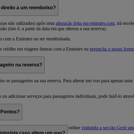
 direito a um reembolso?
axas não utilizadas) após uma
alteração feita em emirates.com
, irá rece
ão (isto é, a partir da data em que alterou a sua reserva).
ras com a Emirates ou ser reembolsada.
de crédito em viagens futuras com a Emirates ou
preencha o nosso formu
ageiro na reserva?
odos os passageiros na sua reserva. Para alterar um voo para apenas uma
ais ou adicionar serviços para passageiros individuais, pode fazê-lo atra
e Pontos?
u Pontos Emirates Business Rewards online
visitando a secção Gerir u
otorista caso altere um voo?