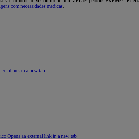
oais, incluindo através do formulário MEDIF, pedidos FREMEC e decla
iagens com necessidades médicas
.
rnal link in a new tab
co Opens an external link in a new tab