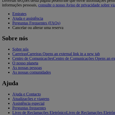
Diversas secções desta página pedem-lhe que envie informações pess
informações pessoais,
consulte o nosso Aviso de privacidade sobre v
Emirates
Ajuda e assistência
Perguntas Frequentes (FAQs)
Cancelar ou alterar uma reserva
Sobre nós
Sobre nós
Carreiras
Carreiras Opens an external link in a new tab
Centro de Comunicações
Centro de Comunicações Opens an exte
O nosso planeta
As nossas pessoas
As nossas comunidades
Ajuda
Ajuda e Contacto
Atualizações e viagens
Assistência especial
Perguntas frequentes
Livro de Reclamações Eletrónico
Livro de Reclamações Eletróni