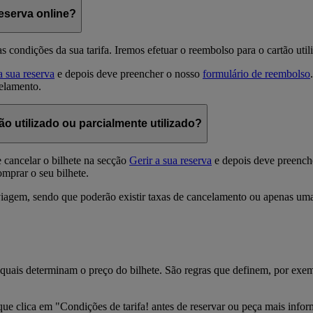
eserva online?
condições da sua tarifa. Iremos efetuar o reembolso para o cartão util
a sua reserva
e depois deve preencher o nosso
formulário de reembolso
celamento.
 utilizado ou parcialmente utilizado?
 cancelar o bilhete na secção
Gerir a sua reserva
e depois deve preench
omprar o seu bilhete.
iagem, sendo que poderão existir taxas de cancelamento ou apenas uma 
s quais determinam o preço do bilhete. São regras que definem, por exem
e que clica em "Condições de tarifa! antes de reservar ou peça mais info