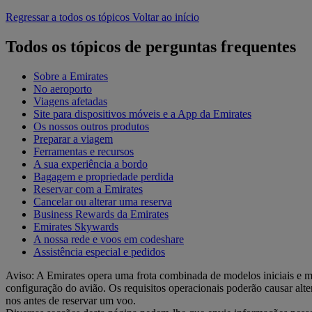
Regressar a todos os tópicos
Voltar ao início
Todos os tópicos de perguntas frequentes
Sobre a Emirates
No aeroporto
Viagens afetadas
Site para dispositivos móveis e a App da Emirates
Os nossos outros produtos
Preparar a viagem
Ferramentas e recursos
A sua experiência a bordo
Bagagem e propriedade perdida
Reservar com a Emirates
Cancelar ou alterar uma reserva
Business Rewards da Emirates
Emirates Skywards
A nossa rede e voos em codeshare
Assistência especial e pedidos
Aviso: A Emirates opera uma frota combinada de modelos iniciais e mai
configuração do avião. Os requisitos operacionais poderão causar alte
nos antes de reservar um voo.