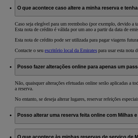
O que acontece caso altere a minha reserva e tenha
Caso seja elegível para um reembolso (por exemplo, devido a t
Esta nota de crédito é válida por um ano a partir da data de emiss
Esta nota de crédito pode ser utilizada para pagar viagens futu
Contacte o seu
escritório local da Emirates
para usar esta nota 
Posso fazer alterações online para apenas um pass
Não, quaisquer alterações efetuadas online serão aplicadas a t
a reserva.
No entanto, se deseja alterar lugares, reservar refeições especi
Posso alterar uma reserva feita online com Milhas 
Sim, pode alterar reservas compradas com Milhas Skywards o
O que acontece às minhas reservas de serviço de M