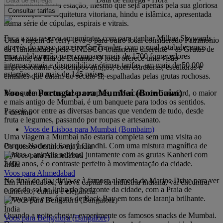
um comboio nesta estação, mesmo que seja apenas pela sua gloriosa
Consultar tarifas
combinação de arquitetura vitoriana, hindu e islâmica, apresentada
numa série de cúpulas, espirais e vitrais.
Faça a sua reserva em emirates.com para ganhar Milhas Skywards
Uma viagem de ferry leva-o para outro local considerado Património
através do nosso parceiro CarTrawler, com o qual estabelecemos
da Humanidade pela UNESCO totalmente diferente – as Grutas de
uma colaboração para comparar mais de 1700 fornecedores
Elefanta, na Ilha de Elefanta. O local oferece uma visão
internacionais e disponibilizar ótimas tarifas, em mais de 50 000
impressionante dos tempos antigos, com estruturas, esculturas e
estações, em mais de 145 países.
entalhes que datam do século II, espalhadas pelas grutas rochosas.
Voos de Portugal para Mumbai (Bombaim)
Para quem procura fazer compras, o Mercado de Crawford, o maior
e mais antigo de Mumbai, é um banquete para todos os sentidos.
Passeie por entre as diversas bancas que vendem de tudo, desde
1 destino
fruta e legumes, passando por roupas e artesanato.
Voos de Lisboa para Mumbai (Bombaim)
Uma viagem a Mumbai não estaria completa sem uma visita ao
Parque Nacional Sanjay Gandhi. Com uma mistura magnífica de
Os nossos destinos em Índia
plantas e animais nativos, juntamente com as grutas Kanheri com
2400 anos, é o contraste perfeito à movimentação da cidade.
Índia
Voos para Ahmedabad
No final do dia, dirija-se à famosa alameda de Marine Drive para ver
Em Ahmedabad, a nova capital da industria indiana, vai encontrar
o por do sol na linha do horizonte da cidade, com a Praia de
comércio, cultura e elegância.
Chowpatty e as águas de Back Bay em tons de laranja brilhante.
Índia
Quando a noite chegar, experimente os famosos snacks de Mumbai.
Voos para Bengaluru (Bangalore)