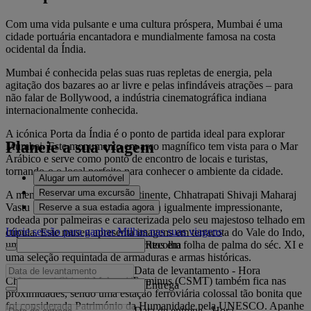
Com uma vida pulsante e uma cultura próspera, Mumbai é uma
cidade portuária encantadora e mundialmente famosa na costa
ocidental da Índia.
Mumbai é conhecida pelas suas ruas repletas de energia, pela
agitação dos bazares ao ar livre e pelas infindáveis atrações – para
não falar de Bollywood, a indústria cinematográfica indiana
internacionalmente conhecida.
A icónica Porta da Índia é o ponto de partida ideal para explorar
Planeie a sua viagem
Mumbai. Este monumento em arco magnífico tem vista para o Mar
Arábico e serve como ponto de encontro de locais e turistas,
tornando-o o local perfeito para conhecer o ambiente da cidade.
Alugar um automóvel
Reservar uma excursão
A menos de uma milha no continente, Chhatrapati Shivaji Maharaj
Vastu Sangrahalaya é uma estrutura igualmente impressionante,
Reserve a sua estadia agora
rodeada por palmeiras e caracterizada pelo seu majestoso telhado em
Inicie sessão para ganhar Milhas nas suas viagens
cúpula. Este museu apresenta imagens em terracota do Vale do Indo,
Recolha
uma secção de arte com manuscritos em folha de palma do séc. XI e
uma seleção requintada de armaduras e armas históricas.
Data de levantamento
-
Hora
Chhatrapati Shivaji Maharaj Terminus (CSMT) também fica nas
Entrega
proximidades, sendo uma estação ferroviária colossal tão bonita que
foi considerada Património da Humanidade pela UNESCO. Apanhe
Data de entrega
-
Hora