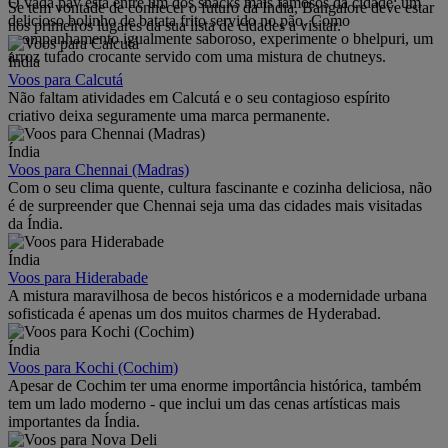
O vada pav está entre um dos snacks mais famosos da cidade: um
Se tem vontade de conhecer o futuro da Índia, Bangalore deve estar
delicioso bolinho de batata frito servido no pão. Como
nos primeiros lugares da sua lista de cidades a visitar.
acompanhamento igualmente saboroso, experimente o bhelpuri, um
arroz tufado crocante servido com uma mistura de chutneys.
Índia
Voos para Calcutá
Não faltam atividades em Calcutá e o seu contagioso espírito
criativo deixa seguramente uma marca permanente.
Índia
Voos para Chennai (Madras)
Com o seu clima quente, cultura fascinante e cozinha deliciosa, não
é de surpreender que Chennai seja uma das cidades mais visitadas
da Índia.
Índia
Voos para Hiderabade
A mistura maravilhosa de becos históricos e a modernidade urbana
sofisticada é apenas um dos muitos charmes de Hyderabad.
Índia
Voos para Kochi (Cochim)
Apesar de Cochim ter uma enorme importância histórica, também
tem um lado moderno - que inclui um das cenas artísticas mais
importantes da Índia.