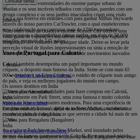
Consultar tarifas
situado numa das extremidades do enorme parque urbano de
Maidan e os seus incríveis telhados com cúpulas, paredes com um
design complexo e os seus jardins imaculados criam uma visão
Faça a sua reserva em emirates.com para ganhar Milhas Skywards
pitoresca.
através do nosso parceiro CarTrawler, com o qual estabelecemos
uma colaboração para comparar mais de 1700 fornecedores
Num outro local da cidade, a enorme Science City oferece uma
internacionais e disponibilizar ótimas tarifas, em mais de 50 000
vasta gama de exposições interativas empolgantes que captam a
estações, em mais de 145 países.
imaginação dos visitantes de qualquer idade. Deixe-se levar pela
perceção visual de ilusões impressionantes ou sinta a emoção de
Voos de Portugal para Calcutá
uma expedição espacial num simulador de movimentos inovador.
Calcutá também desempenha um papel importante no mundo
1 destino
críquete, o desporto mais famoso da Índia. Sente-se com mais 65
000 espetadores no Eden Gardens, o estádio de críquete mais antigo
Voos de Lisboa para Calcutá
do país, e veja os melhores jogadores do mundo em campo.
Os nossos destinos em Índia
Existem diversas oportunidades para fazer compras em Calcutá,
especialmente em Park Street, uma zona famosa e muito colorida
Índia
repleta de lojas e restaurantes modernos. Para uma experiência de
Voos para Ahmedabad
compras mais tradicional, dirija-se ao New Market, um labirinto
Em Ahmedabad, a nova capital da industria indiana, vai encontrar
enorme repleto de lojas e bancas que servem a cidade há mais de um
comércio, cultura e elegância.
século.
Índia
Ao explorar Park Street ou New Market, será inundado pelos
Voos para Bengaluru (Bangalore)
aromas da famosa gastronomia de Calcutá. Para um snack rápido,
Se tem vontade de conhecer o futuro da Índia, Bangalore deve estar