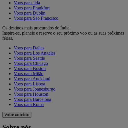
Voos para Jidá
Voos para Frankfurt
Voos para Dublin
Voos para São Francisco
Os destinos mais procurados de Índia
Inspire-se, planeie e reserve o seu próximo voo ou as suas próximas
férias.
Voos para Dallas
Voos para Los Angeles
Voos para Seattle
Voos para Chicago
Voos para Boston
Voos para Milão
Voos para Auckland
Voos para Lisboa
Voos para Joanesburgo
Voos para Houston
Voos para Barcelona
Voos para Roma
Voltar ao início
Sobre nós