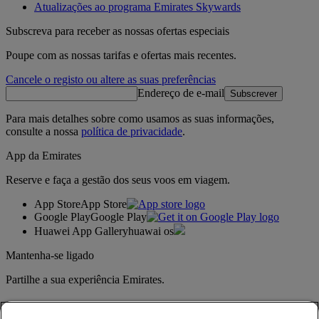
Atualizações ao programa Emirates Skywards
Subscreva para receber as nossas ofertas especiais
Poupe com as nossas tarifas e ofertas mais recentes.
Cancele o registo ou altere as suas preferências
Endereço de e-mail
Subscrever
Para mais detalhes sobre como usamos as suas informações,
consulte a nossa
política de privacidade
.
App da Emirates
Reserve e faça a gestão dos seus voos em viagem.
App Store
App Store
Google Play
Google Play
Huawei App Gallery
huawai os
Mantenha-se ligado
Partilhe a sua experiência Emirates.