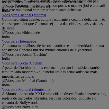
experimente um kati roll, um delicioso kebab no espeto em pão
nos primeiros lugares da sua lista de cidades a visitar.
paratha. Para uma refeição mais composta, o macher jhol é um caril
de peixe tradicional com um sabor picante delicioso.
Índia
Voos para Chennai (Madras)
Com o seu clima quente, cultura fascinante e cozinha deliciosa, não
é de surpreender que Chennai seja uma das cidades mais visitadas
da Índia.
Índia
Voos para Hiderabade
A mistura maravilhosa de becos históricos e a modernidade urbana
sofisticada é apenas um dos muitos charmes de Hyderabad.
Índia
Voos para Kochi (Cochim)
Apesar de Cochim ter uma enorme importância histórica, também
tem um lado moderno - que inclui um das cenas artísticas mais
importantes da Índia.
Índia
Voos para Mumbai (Bombaim)
A Mumbai do século XXI é uma cidade diversificada e interessante,
repleta de mercados vibrantes, festivais coloridos, críquete e o
encanto de Bollywood.