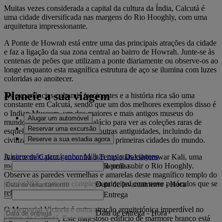
Muitas vezes considerada a capital da cultura da Índia, Calcutá é
uma cidade diversificada nas margens do Rio Hooghly, com uma
arquitetura impressionante.
A Ponte de Howrah está entre uma das principais atrações da cidade
e faz a ligação da sua zona central ao bairro de Howrah. Junte-se às
centenas de peões que utilizam a ponte diariamente ou observe-os ao
longe enquanto esta magnífica estrutura de aço se ilumina com luzes
coloridas ao anoitecer.
Planeie a sua viagem
As experiências culturais fascinantes e a história rica são uma
constante em Calcutá, sendo que um dos melhores exemplos disso é
o Indian Museum, um dos maiores e mais antigos museus do
Alugar um automóvel
mundo. Visite este enorme palácio para ver as coleções raras de
Reservar uma excursão
esqueletos, pinturas Mughal e outras antiguidades, incluindo da
Reserve a sua estadia agora
civilização Mohenjo-daro, uma das primeiras cidades do mundo.
Inicie sessão para ganhar Milhas nas suas viagens
A norte de Calcutá encontra o Templo Dakshineswar Kali, uma
Recolha
magnífica atração que fará valer a pena subir o Rio Hooghly.
Observe as paredes vermelhas e amarelas deste magnífico templo do
século XIX, com um complexo principal com nove pináculos que se
Data de levantamento
-
Hora
refletem no rio.
Entrega
O Memorial Victoria é outra atração arquitetónica imperdível no
Data de entrega
-
Hora
centro de Calcutá. Este majestoso edifício de mármore branco está