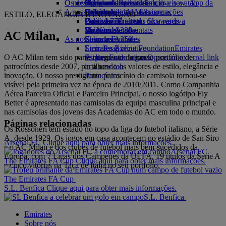
O nosso planeta
Os destinos mais recentes
Opens an external link in a new tab
Bebidas
Brinquedos para crianças
Skywards Rail
Site para dispositivos móveis e a App da
A nossa frota
Atividades para as crianças
Sustentabilidade nas operações
Helsínquia
Calculadora de Milhas
Emirates
ESTILO, ELEGÂNCIA E INOVAÇÃO
Boeing 777
Política ambiental
Hangzhou
Login em Emirates Skywards
Cancelar ou alterar uma reserva
Emirates A380
Relatórios ambientais
Da Nang
Skywards+
Viagens afetadas
AC Milan
As nossas comunidades
Emirates A350
Shenzhen
Sobre a Emirates
Emirates Executive
Emirates Airline Foundation
Siem Reap
Emirates
O AC Milan tem sido parte integrante do nosso portfólio de
Esquemas de lugares
Airline Foundation Opens an external link
patrocínios desde 2007, partilhando os valores de estilo, elegância e
in a new tab
inovação. O nosso prestigiante patrocínio da camisola tornou-se
Patrocínios
visível pela primeira vez na época de 2010/2011. Como Companhia
Aérea Parceira Oficial e Parceiro Principal, o nosso logótipo Fly
Better é apresentado nas camisolas da equipa masculina principal e
nas camisolas dos jovens das Academias do AC em todo o mundo.
Páginas relacionadas
Os Rossoneri têm estado no topo da liga do futebol italiano, a Série
A, desde 1929. Os jogos em casa acontecem no estádio de San Siro
Arsenal FC Clique aqui para obter mais informações.
e o AC Milan é dos clubes de futebol mais bem-sucedidos da
Arsenal FC
Europa, com 7 Ligas dos Campeões da UEFA, 19 títulos da Série A
The Emirates FA Cup Clique aqui para obter mais informações.
e cinco vitórias na Taça de Itália no seu portfólio.
The Emirates FA Cup
S.L. Benfica Clique aqui para obter mais informações.
S.L. Benfica
Emirates
Sobre nós