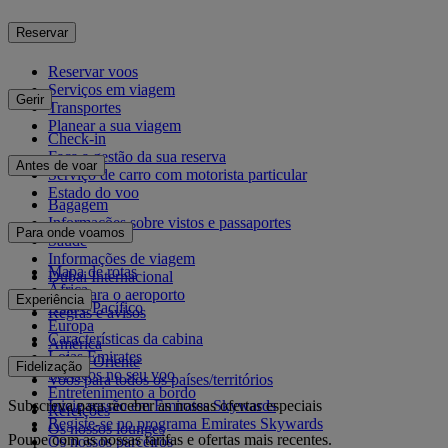
Reservar
Reservar voos
Serviços em viagem
Gerir
Transportes
Planear a sua viagem
Check-in
Faça a gestão da sua reserva
Antes de voar
Serviço de carro com motorista particular
Estado do voo
Bagagem
Informações sobre vistos e passaportes
Para onde voamos
Saúde
Informações de viagem
Mapa de rotas
Dubai Internacional
África
De e para o aeroporto
Experiência
Ásia e Pacífico
Regras e avisos
Europa
Características da cabina
América
Lojas Emirates
Médio Oriente
Fidelização
Serviços no seu voo
Voos para todos os países/territórios
Entretenimento a bordo
Subscreva para receber as nossas ofertas especiais
Inicie sessão em Emirates Skywards
Refeições
Registe-se no programa Emirates Skywards
Os nossos lounges
Poupe com as nossas tarifas e ofertas mais recentes.
Os nossos parceiros