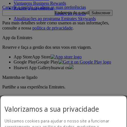
Vantagens Business Rewards
Cancele o registo ou altere as suas preferências
Registe a sua empresa
Endereço de e-mail
Subscrever
Regras do programa Emirates Skywards
Atualizações ao programa Emirates Skywards
Para mais detalhes sobre como usamos as suas informações,
consulte a nossa
política de privacidade
.
App da Emirates
Reserve e faça a gestão dos seus voos em viagem.
App Store
App Store
Google Play
Google Play
Huawei App Gallery
huawai os
Mantenha-se ligado
Partilhe a sua experiência Emirates.
Valorizamos a sua privacidade
Utilizamos cookies para ajudar o nosso site a funcionar
corretamente, para análise de dados, marketing e