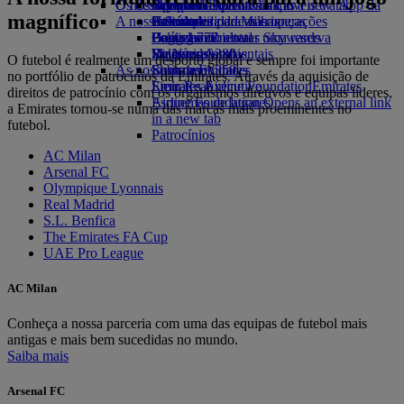
O nosso planeta
Os destinos mais recentes
Opens an external link in a new tab
Bebidas
Brinquedos para crianças
Skywards Rail
Site para dispositivos móveis e a App da
magnífico
A nossa frota
Atividades para as crianças
Sustentabilidade nas operações
Helsínquia
Calculadora de Milhas
Emirates
Boeing 777
Política ambiental
Hangzhou
Login em Emirates Skywards
Cancelar ou alterar uma reserva
Emirates A380
Relatórios ambientais
Da Nang
Skywards+
Viagens afetadas
O futebol é realmente um desporto global e sempre foi importante
As nossas comunidades
Emirates A350
Shenzhen
Sobre a Emirates
no portfólio de patrocínios da Emirates. Através da aquisição de
Emirates Executive
Emirates Airline Foundation
Siem Reap
Emirates
direitos de patrocínio com os organismos diretivos e equipas líderes,
Esquemas de lugares
Airline Foundation Opens an external link
a Emirates tornou-se numa das marcas mais proeminentes no
in a new tab
futebol.
Patrocínios
AC Milan
Arsenal FC
Olympique Lyonnais
Real Madrid
S.L. Benfica
The Emirates FA Cup
UAE Pro League
AC Milan
Conheça a nossa parceria com uma das equipas de futebol mais
antigas e mais bem sucedidas no mundo.
Saiba mais
Arsenal FC