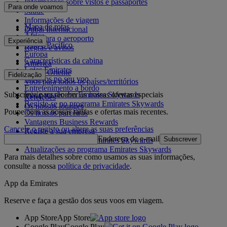
Informações sobre vistos e passaportes
Para onde voamos
Saúde
Informações de viagem
Mapa de rotas
Dubai Internacional
África
De e para o aeroporto
Experiência
Ásia e Pacífico
Regras e avisos
Europa
Características da cabina
América
Lojas Emirates
Médio Oriente
Fidelização
Serviços no seu voo
Voos para todos os países/territórios
Entretenimento a bordo
Subscreva para receber as nossas ofertas especiais
Inicie sessão em Emirates Skywards
Refeições
Registe-se no programa Emirates Skywards
Os nossos lounges
Poupe com as nossas tarifas e ofertas mais recentes.
Os nossos parceiros
Vantagens Business Rewards
Cancele o registo ou altere as suas preferências
Registe a sua empresa
Endereço de e-mail
Subscrever
Regras do programa Emirates Skywards
Atualizações ao programa Emirates Skywards
Para mais detalhes sobre como usamos as suas informações,
consulte a nossa
política de privacidade
.
App da Emirates
Reserve e faça a gestão dos seus voos em viagem.
App Store
App Store
Google Play
Google Play