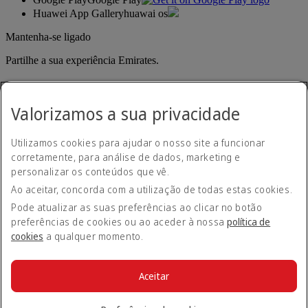
Huawei App Gallery
huawai os
Mantenha-se ligado
Partilhe a sua experiência Emirates.
Valorizamos a sua privacidade
Utilizamos cookies para ajudar o nosso site a funcionar
corretamente, para análise de dados, marketing e
personalizar os conteúdos que vê.
Declaração de acessibilidade
Ao aceitar, concorda com a utilização de todas estas cookies.
Contacte-nos
Política de privacidade
Pode atualizar as suas preferências ao clicar no botão
Termos e condições
preferências de cookies ou ao aceder à nossa
política de
Política de cookies
cookies
a qualquer momento.
Cibersegurança
Declaração de transparência sobre a Lei da Escravatura
Moderna
Aceitar
Mapa do site
© 2026 The Emirates Group. Todos os direitos reservados.