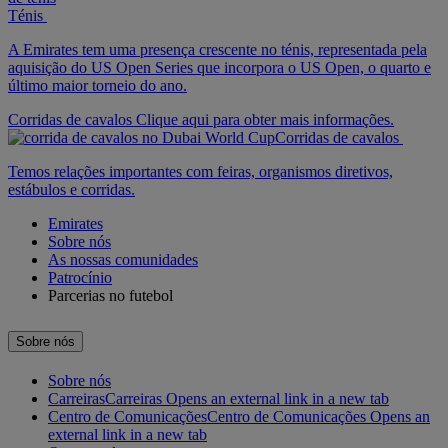
Ténis
A Emirates tem uma presença crescente no ténis, representada pela
aquisição do US Open Series que incorpora o US Open, o quarto e
último maior torneio do ano.
Corridas de cavalos Clique aqui para obter mais informações.
Corridas de cavalos
Temos relações importantes com feiras, organismos diretivos,
estábulos e corridas.
Emirates
Sobre nós
As nossas comunidades
Patrocínio
Parcerias no futebol
Sobre nós
Sobre nós
Carreiras
Carreiras Opens an external link in a new tab
Centro de Comunicações
Centro de Comunicações Opens an
external link in a new tab