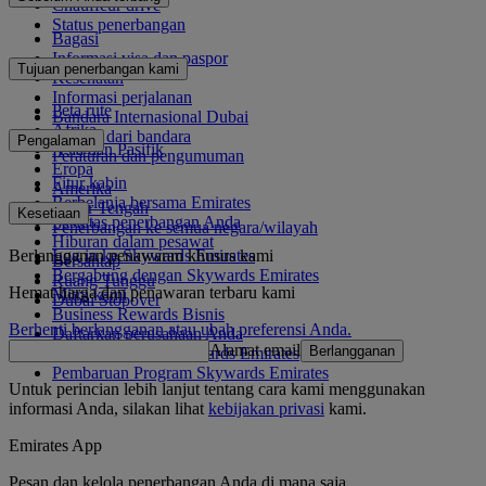
Chauffeur drive
Status penerbangan
Bagasi
Informasi visa dan paspor
Tujuan penerbangan kami
Kesehatan
Informasi perjalanan
Peta rute
Bandara Internasional Dubai
Afrika
Ke dan dari bandara
Pengalaman
Asia dan Pasifik
Peraturan dan pengumuman
Eropa
Fitur kabin
Amerika
Berbelanja bersama Emirates
Timur Tengah
Kesetiaan
Fasilitas penerbangan Anda
Penerbangan ke semua negara/wilayah
Hiburan dalam pesawat
Berlangganan penawaran khusus kami
Log in ke Skywards Emirates
Bersantap
Bergabung dengan Skywards Emirates
Ruang Tunggu
Hemat harga dan penawaran terbaru kami
Mitra kami
Dubai Stopover
Business Rewards Bisnis
Berhenti berlangganan atau ubah preferensi Anda.
Daftarkan perusahaan Anda
Alamat email
Berlangganan
Aturan Program Skywards Emirates
Pembaruan Program Skywards Emirates
Untuk perincian lebih lanjut tentang cara kami menggunakan
informasi Anda, silakan lihat
kebijakan privasi
kami.
Emirates App
Pesan dan kelola penerbangan Anda di mana saja.