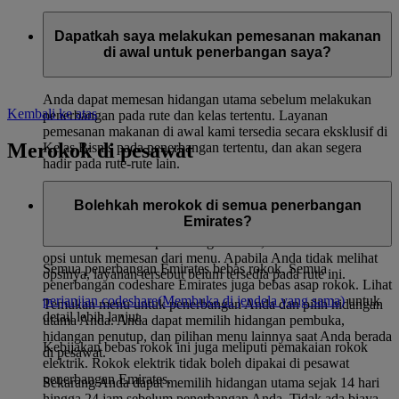
Dapatkah saya melakukan pemesanan makanan
di awal untuk penerbangan saya?
Anda dapat memesan hidangan utama sebelum melakukan
Kembali ke atas
penerbangan pada rute dan kelas tertentu. Layanan
pemesanan makanan di awal kami tersedia secara eksklusif di
Merokok di pesawat
Kelas Bisnis pada penerbangan tertentu, dan akan segera
hadir pada rute-rute lain.
Untuk melakukan pemesanan makanan di awal, masuk ke
Bolehkah merokok di semua penerbangan
Kelola perjalanan Anda
menggunakan referensi pemesanan
Emirates?
dan nama belakang Anda. Apabila pemesanan makanan di
awal tersedia untuk penerbangan Anda, Anda akan melihat
opsi untuk memesan dari menu. Apabila Anda tidak melihat
Semua penerbangan Emirates bebas rokok. Semua
opsinya, layanan tersebut belum tersedia pada rute ini.
penerbangan codeshare Emirates juga bebas asap rokok. Lihat
perjanjian codeshare
(Membuka di jendela yang sama)
untuk
Temukan menu untuk penerbangan Anda dan pilih hidangan
detail lebih lanjut.
utama Anda. Anda dapat memilih hidangan pembuka,
hidangan penutup, dan pilihan menu lainnya saat Anda berada
Kebijakan bebas rokok ini juga meliputi pemakaian rokok
di pesawat.
elektrik. Rokok elektrik tidak boleh dipakai di pesawat
penerbangan Emirates.
Sekarang Anda dapat memilih hidangan utama sejak 14 hari
hingga 24 jam sebelum penerbangan Anda. Tidak ada biaya