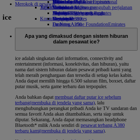
Minuman
Hiburan anak
Keberlanjutan dalam operasional
Jakarta ke Dubai
Skywards Rail
Ponsel dan Aplikasi Emirates
Merokok di pesawat
Armada kami
Tujuan terbaru
Mainan anak
Kebijakan lingkungan
Kalkulator Miles
Membatalkan atau mengubah perjalanan
Boeing 777
Aktivitas untuk anak-anak
Laporan lingkungan
Helsinki
Masuk ke Skywards Emirates
Perjalanan yang terganggu
ice
Komunitas kami
Emirates A380
Hangzhou
Skywards+
Tentang Emirates
Emirates A350
Emirates Airline Foundation
Da Nang
Emirates
Emirates Executive
Airline Foundation Opens an external link
Shenzhen
Denah kursi
in a new tab
Siem Reap
Apa yang dimaksud dengan sistem hiburan
Sponsor
dalam pesawat ice?
ice adalah singkatan dari information, connectivity and
entertainment (informasi, konektivitas, dan hiburan), yaitu
nama dari sistem hiburan dalam pesawat pribadi kami yang
telah meraih penghargaan dan tersedia di setiap kelas kabin.
Anda dapat memilih hingga 6.500 saluran film, boxset, daftar
putar musik, serta game terbaru dan terpopuler.
Anda bahkan dapat
membuat daftar putar ice sebelum
terbang
(membuka di jendela yang sama)
, lalu
menghubungkan perangkat pribadi Anda ke TV sandaran dan
semua favorit Anda akan ditambahkan, serta siap untuk
diputar. Sekarang, Anda dapat memasangkan headphone
Bluetooth* milik Anda sendiri di
pesawat terbang A380
terbaru kami
(membuka di jendela yang sama)
.