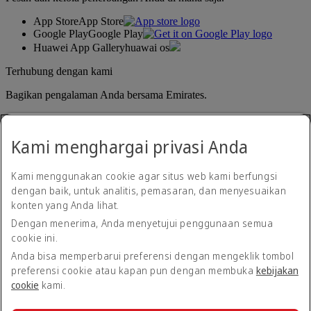
App Store
App Store
Google Play
Google Play
Huawei App Gallery
huawai os
Terhubung dengan kami
Bagikan pengalaman Anda bersama Emirates.
Kami menghargai privasi Anda
Kami menggunakan cookie agar situs web kami berfungsi
dengan baik, untuk analitis, pemasaran, dan menyesuaikan
konten yang Anda lihat.
Pernyataan aksesibilitas
Dengan menerima, Anda menyetujui penggunaan semua
Hubungi kami
cookie ini.
Kebijakan privasi
Syarat dan ketentuan
Anda bisa memperbarui preferensi dengan mengeklik tombol
Kebijakan Cookie
preferensi cookie atau kapan pun dengan membuka
kebijakan
Keamanan siber
cookie
kami.
Pernyataan transparansi atas Undang-undang Perbudakan
Modern