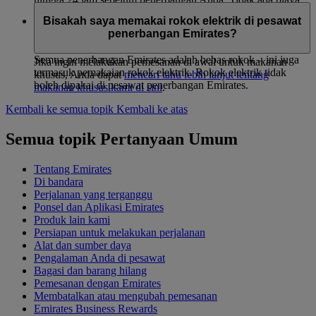
tambahan untuk memesan makanan di awal dan Anda dapat
Bisakah saya memakai rokok elektrik di pesawat
mengubah pilihan makanan hingga 24 jam sebelum
penerbangan Emirates?
penerbangan Anda.
Semua penerbangan Emirates adalah bebas rokok – ini juga
Jika ingin melakukan pemesanan di awal untuk makanan
termasuk pemakaian rokok elektrik. Rokok elektrik tidak
khusus, Anda dapat
mencari tahu lebih lanjut tentang
boleh dipakai di pesawat penerbangan Emirates.
makanan khusus kami di sini
.
Kembali ke semua topik
Kembali ke atas
Semua topik Pertanyaan Umum
Tentang Emirates
Di bandara
Perjalanan yang terganggu
Ponsel dan Aplikasi Emirates
Produk lain kami
Persiapan untuk melakukan perjalanan
Alat dan sumber daya
Pengalaman Anda di pesawat
Bagasi dan barang hilang
Pemesanan dengan Emirates
Membatalkan atau mengubah pemesanan
Emirates Business Rewards