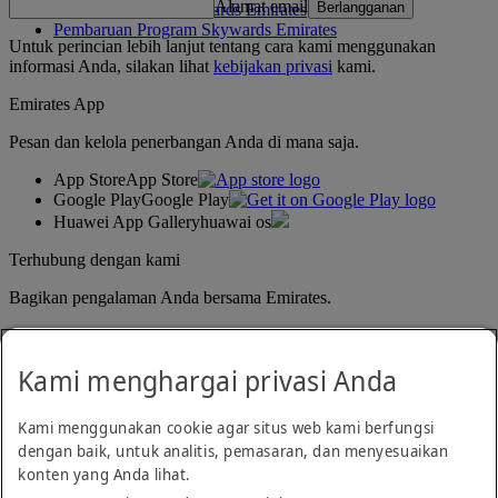
Alamat email
Berlangganan
Aturan Program Skywards Emirates
Pembaruan Program Skywards Emirates
Untuk perincian lebih lanjut tentang cara kami menggunakan
informasi Anda, silakan lihat
kebijakan privasi
kami.
Emirates App
Pesan dan kelola penerbangan Anda di mana saja.
App Store
App Store
Google Play
Google Play
Huawei App Gallery
huawai os
Terhubung dengan kami
Bagikan pengalaman Anda bersama Emirates.
Kami menghargai privasi Anda
Kami menggunakan cookie agar situs web kami berfungsi
dengan baik, untuk analitis, pemasaran, dan menyesuaikan
konten yang Anda lihat.
Pernyataan aksesibilitas