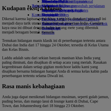
Minuman
Hiburan anak
Keberlanjutan dalam operasional
Jakarta ke Dubai
Skywards Rail
Ponsel dan Aplikasi Emirates
Armada kami
Tujuan terbaru
Mainan anak
Kebijakan lingkungan
Kalkulator Miles
Membatalkan atau mengubah perjalanan
Kudapan ekstra khusus
Boeing 777
Aktivitas untuk anak-anak
Laporan lingkungan
Helsinki
Masuk ke Skywards Emirates
Perjalanan yang terganggu
Komunitas kami
Emirates A380
Hangzhou
Skywards+
Tentang Emirates
Dikenal karena lapisan perak khas yang bisa dimakan, pista roll ini
Emirates A350
Emirates Airline Foundation
Da Nang
Emirates
menjadi daya tarik utama dalam banyak perayaan India. Camilan
Emirates Executive
Airline Foundation Opens an external link
Shenzhen
kaya rasa ini dibuat dengan fudge kacang mete yang dibentuk
Denah kursi
in a new tab
Siem Reap
menjadi beragam bentuk menarik.
Sponsor
Temukan hidangan manis klasik ini di penerbangan tertentu antara
Dubai dan India dari 17 hingga 24 Oktober, tersedia di Kelas Utama
dan Kelas Bisnis.
Laddu adalah satu dari sekian banyak manisan khas India yang
paling diminati, dan disajikan di setiap acara yang meriah. Rasakan
kegembiraan dalam setiap gigitan motichoor laddu kami yang
disajikan bersama hidangan hangat Anda di semua kelas kabin pada
penerbangan tertentu selama Diwali ini.
Rasa manis kebahagiaan
Anda juga dapat menikmati hidangan musiman, seperti gulab jamun,
puding beras, dan mango lassi di lounge kami di Dubai, Cape
Town, dan Johannesburg dari 18 hingga 23 Oktober.