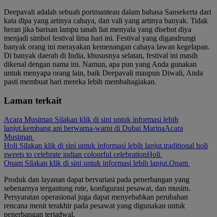
Deepavali adalah sebuah portmanteau dalam bahasa Sansekerta dari
kata dipa yang artinya cahaya, dan vali yang artinya banyak. Tidak
heran jika barisan lampu tanah liat menyala yang disebut diya
menjadi simbol festival lima hari ini. Festival yang digandrungi
banyak orang ini merayakan kemenangan cahaya lawan kegelapan.
Di banyak daerah di India, khususnya selatan, festival ini masih
dikenal dengan nama ini. Namun, apa pun yang Anda gunakan
untuk menyapa orang lain, baik Deepavali maupun Diwali, Anda
pasti membuat hari mereka lebih membahagiakan.
Laman terkait
Acara Musiman Silakan klik di sini untuk informasi lebih
lanjut.
kembang api berwarna-warni di Dubai Marina
Acara
Musiman
Holi Silakan klik di sini untuk informasi lebih lanjut.
traditional holi
sweets to celebrate indian colourful celebration
Holi
Onam Silakan klik di sini untuk informasi lebih lanjut.
Onam
Produk dan layanan dapat bervariasi pada penerbangan yang
sebenarnya tergantung rute, konfigurasi pesawat, dan musim.
Persyaratan operasional juga dapat menyebabkan perubahan
rencana menit terakhir pada pesawat yang digunakan untuk
penerbangan terjadwal.